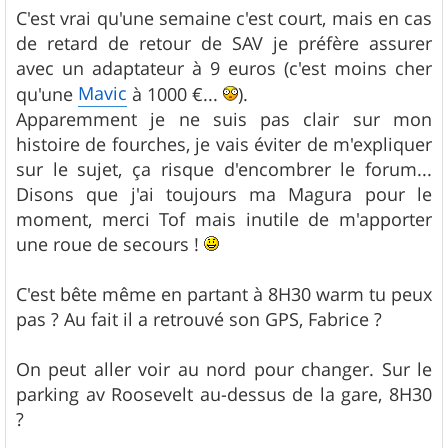
s
C'est vrai qu'une semaine c'est court, mais en cas
s
de retard de retour de SAV je préfère assurer
a
g
avec un adaptateur à 9 euros (c'est moins cher
e
Mavic
qu'une
à 1000 €...
).
Apparemment je ne suis pas clair sur mon
histoire de fourches, je vais éviter de m'expliquer
sur le sujet, ça risque d'encombrer le forum...
Disons que j'ai toujours ma Magura pour le
moment, merci Tof mais inutile de m'apporter
une roue de secours !
C'est bête même en partant à 8H30 warm tu peux
pas ? Au fait il a retrouvé son GPS, Fabrice ?
On peut aller voir au nord pour changer. Sur le
parking av Roosevelt au-dessus de la gare, 8H30
?