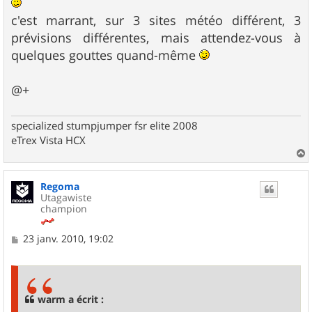
c'est marrant, sur 3 sites météo différent, 3
prévisions différentes, mais attendez-vous à
quelques gouttes quand-même
@+
specialized stumpjumper fsr elite 2008
eTrex Vista HCX
a
u
Regoma
t
Utagawiste
champion
M
23 janv. 2010, 19:02
e
s
s
a
g
warm a écrit :
e