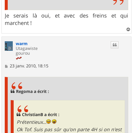
Je serais là oui, et avec des freins et qui
marchent !
a
u
warm
t
Utagawiste
gourou
M
23 janv. 2010, 18:15
e
s
s
a
g
Regoma a écrit :
e
ChristianB a écrit :
Prétentieux...
Ok Tof. Suis pas sûr qu'on parte 4H si on n'est