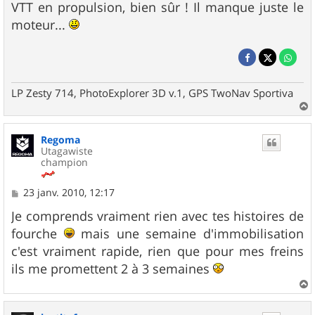
VTT en propulsion, bien sûr ! Il manque juste le
moteur...
LP Zesty 714, PhotoExplorer 3D v.1, GPS TwoNav Sportiva
a
u
Regoma
t
Utagawiste
champion
M
23 janv. 2010, 12:17
e
s
Je comprends vraiment rien avec tes histoires de
s
fourche
mais une semaine d'immobilisation
a
g
c'est vraiment rapide, rien que pour mes freins
e
ils me promettent 2 à 3 semaines
a
u