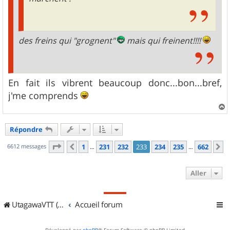
des freins qui "grognent"
mais qui freinent!!!!
En fait ils vibrent beaucoup donc...bon...bref,
j'me comprends
a
u
Répondre
t
Page
233
sur
662
6612 messages
1
231
232
233
234
235
662
Précédent
S
…
…
Aller
UtagawaVTT (Randos VTT et VTTAE avec traces GPS)
Accueil forum