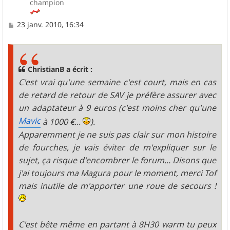
champion
M
23 janv. 2010, 16:34
e
s
s
a
g
ChristianB a écrit :
e
C'est vrai qu'une semaine c'est court, mais en cas
de retard de retour de SAV je préfère assurer avec
un adaptateur à 9 euros (c'est moins cher qu'une
Mavic
à 1000 €...
).
Apparemment je ne suis pas clair sur mon histoire
de fourches, je vais éviter de m'expliquer sur le
sujet, ça risque d'encombrer le forum... Disons que
j'ai toujours ma Magura pour le moment, merci Tof
mais inutile de m'apporter une roue de secours !
C'est bête même en partant à 8H30 warm tu peux