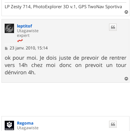
LP Zesty 714, PhotoExplorer 3D v.1, GPS TwoNav Sportiva
a
u
leptitof
t
Utagawiste
expert
M
23 janv. 2010, 15:14
e
s
ok pour moi. Je dois juste de prevoir de rentrer
s
vers 14h chez moi donc on prevoit un tour
a
g
dénviron 4h.
e
a
u
t
Regoma
Utagawiste