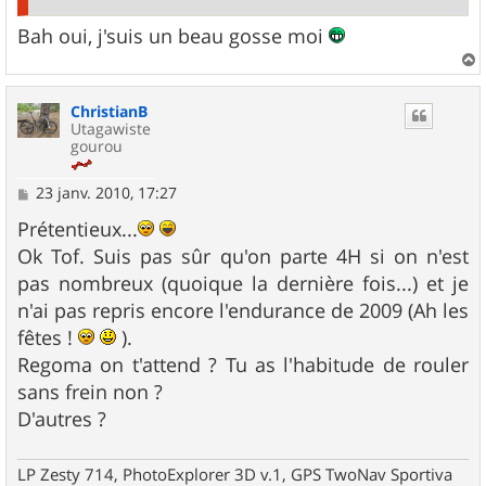
Bah oui, j'suis un beau gosse moi
a
u
ChristianB
t
Utagawiste
gourou
M
23 janv. 2010, 17:27
e
s
Prétentieux...
s
Ok Tof. Suis pas sûr qu'on parte 4H si on n'est
a
g
pas nombreux (quoique la dernière fois...) et je
e
n'ai pas repris encore l'endurance de 2009 (Ah les
fêtes !
).
Regoma on t'attend ? Tu as l'habitude de rouler
sans frein non ?
D'autres ?
LP Zesty 714, PhotoExplorer 3D v.1, GPS TwoNav Sportiva