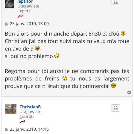
leptitof
t
Utagawiste
expert
M
23 janv. 2010, 13:00
e
s
Bon alors pour dimanche départ 8h30 et d'où
s
Christian j'ai pas tout suivi mais tu veux m'a roue
a
g
en axe de 9
e
si oui no problemo
Regoma pour toi aussi je ne comprends pas tes
problêmes de freins
tu nous as largement
prouvé que ce n' était que du commercial
a
u
ChristianB
t
Utagawiste
gourou
M
23 janv. 2010, 14:16
e