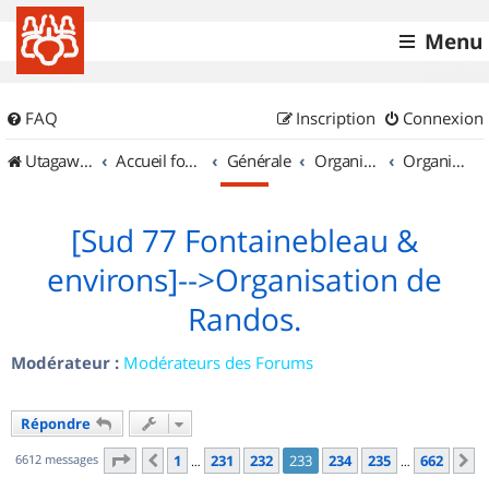
Menu
FAQ
Inscription
Connexion
UtagawaVTT (Randos VTT et VTTAE avec traces GPS)
Accueil forum
Générale
Organisation de sorties & Recherche de partenaires
Organisation de sorties en région Île de France
[Sud 77 Fontainebleau &
environs]-->Organisation de
Randos.
Modérateur :
Modérateurs des Forums
Répondre
Page
233
sur
662
6612 messages
1
231
232
233
234
235
662
Précédent
S
…
…