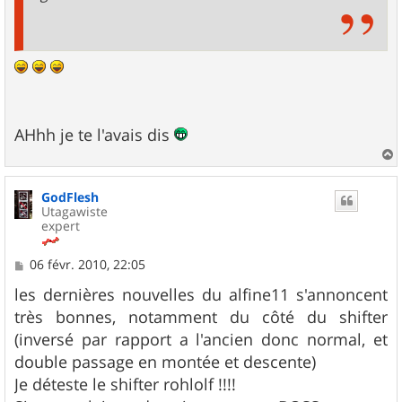
AHhh je te l'avais dis
a
u
GodFlesh
t
Utagawiste
expert
M
06 févr. 2010, 22:05
e
s
les dernières nouvelles du alfine11 s'annoncent
s
très bonnes, notamment du côté du shifter
a
g
(inversé par rapport a l'ancien donc normal, et
e
double passage en montée et descente)
Je déteste le shifter rohlolf !!!!