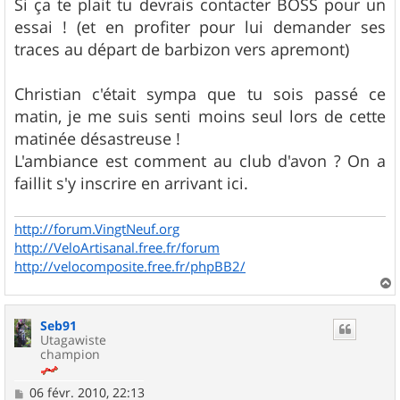
Si ça te plait tu devrais contacter BOSS pour un
essai ! (et en profiter pour lui demander ses
traces au départ de barbizon vers apremont)
Christian c'était sympa que tu sois passé ce
matin, je me suis senti moins seul lors de cette
matinée désastreuse !
L'ambiance est comment au club d'avon ? On a
faillit s'y inscrire en arrivant ici.
http://forum.VingtNeuf.org
http://VeloArtisanal.free.fr/forum
http://velocomposite.free.fr/phpBB2/
a
u
Seb91
t
Utagawiste
champion
M
06 févr. 2010, 22:13