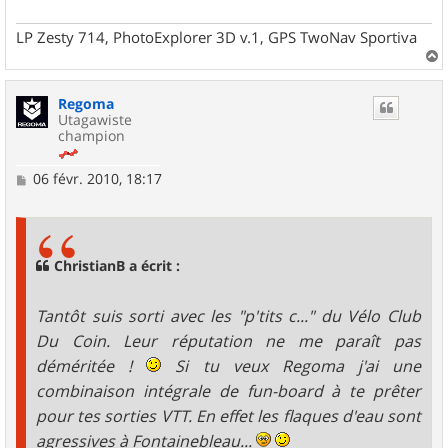
LP Zesty 714, PhotoExplorer 3D v.1, GPS TwoNav Sportiva
a
u
Regoma
t
Utagawiste
champion
M
06 févr. 2010, 18:17
e
s
s
a
g
ChristianB a écrit :
e
Tantôt suis sorti avec les "p'tits c..." du Vélo Club
Du Coin. Leur réputation ne me paraît pas
déméritée !
Si tu veux Regoma j'ai une
combinaison intégrale de fun-board à te prêter
pour tes sorties VTT. En effet les flaques d'eau sont
agressives à Fontainebleau...