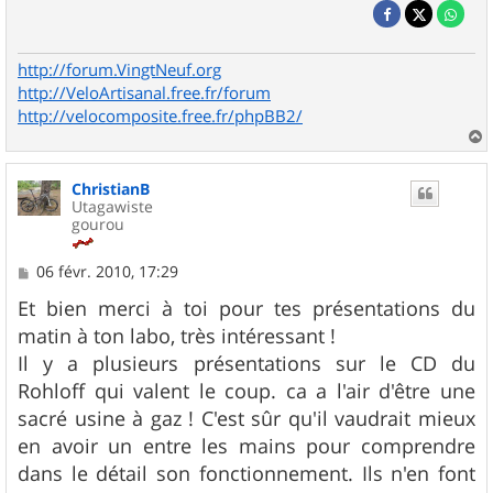
http://forum.VingtNeuf.org
http://VeloArtisanal.free.fr/forum
http://velocomposite.free.fr/phpBB2/
a
u
ChristianB
t
Utagawiste
gourou
M
06 févr. 2010, 17:29
e
s
Et bien merci à toi pour tes présentations du
s
matin à ton labo, très intéressant !
a
g
Il y a plusieurs présentations sur le CD du
e
Rohloff qui valent le coup. ca a l'air d'être une
sacré usine à gaz ! C'est sûr qu'il vaudrait mieux
en avoir un entre les mains pour comprendre
dans le détail son fonctionnement. Ils n'en font