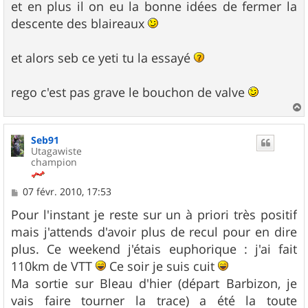
et en plus il on eu la bonne idées de fermer la
descente des blaireaux
et alors seb ce yeti tu la essayé
rego c'est pas grave le bouchon de valve
a
u
Seb91
t
Utagawiste
champion
M
07 févr. 2010, 17:53
e
s
Pour l'instant je reste sur un à priori très positif
s
mais j'attends d'avoir plus de recul pour en dire
a
g
plus. Ce weekend j'étais euphorique : j'ai fait
e
110km de VTT
Ce soir je suis cuit
Ma sortie sur Bleau d'hier (départ Barbizon, je
vais faire tourner la trace) a été la toute