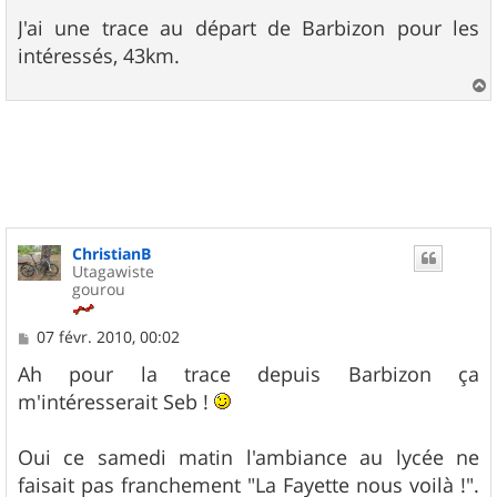
e
s
J'ai une trace au départ de Barbizon pour les
s
intéressés, 43km.
a
g
e
a
u
t
ChristianB
Utagawiste
gourou
M
07 févr. 2010, 00:02
e
s
Ah pour la trace depuis Barbizon ça
s
m'intéresserait Seb !
a
g
e
Oui ce samedi matin l'ambiance au lycée ne
faisait pas franchement "La Fayette nous voilà !".