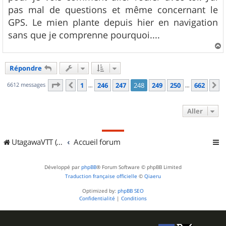
pas mal de questions et même concernant le
GPS. Le mien plante depuis hier en navigation
sans que je comprenne pourquoi....
a
u
Répondre
t
Page
248
sur
662
6612 messages
1
246
247
248
249
250
662
Précédent
S
…
…
Aller
UtagawaVTT (Randos VTT et VTTAE avec traces GPS)
Accueil forum
Développé par
phpBB
® Forum Software © phpBB Limited
Traduction française officielle
©
Qiaeru
Optimized by:
phpBB SEO
Confidentialité
|
Conditions