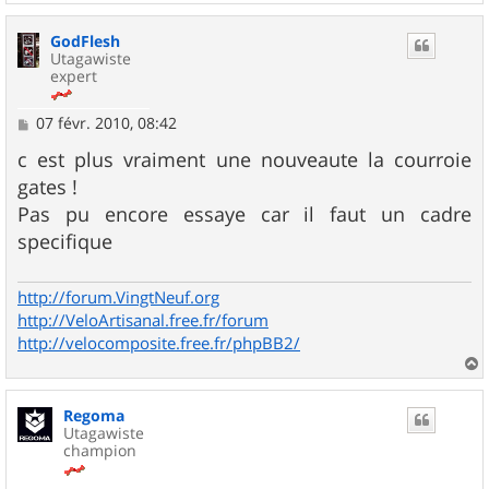
a
u
GodFlesh
t
Utagawiste
expert
M
07 févr. 2010, 08:42
e
s
c est plus vraiment une nouveaute la courroie
s
gates !
a
g
Pas pu encore essaye car il faut un cadre
e
specifique
http://forum.VingtNeuf.org
http://VeloArtisanal.free.fr/forum
http://velocomposite.free.fr/phpBB2/
a
u
Regoma
t
Utagawiste
champion