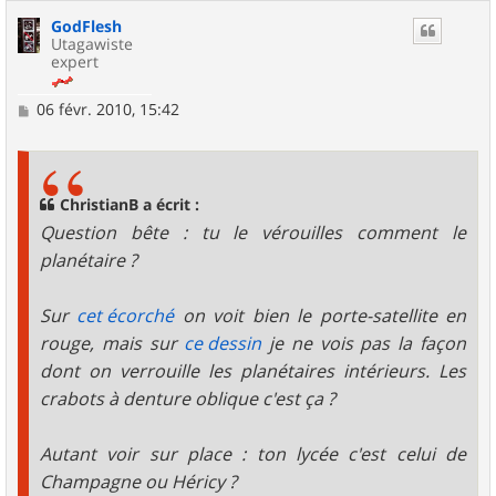
GodFlesh
Utagawiste
expert
M
06 févr. 2010, 15:42
e
s
s
a
g
ChristianB a écrit :
e
Question bête : tu le vérouilles comment le
planétaire ?
Sur
cet écorché
on voit bien le porte-satellite en
rouge, mais sur
ce dessin
je ne vois pas la façon
dont on verrouille les planétaires intérieurs. Les
crabots à denture oblique c'est ça ?
Autant voir sur place : ton lycée c'est celui de
Champagne ou Héricy ?