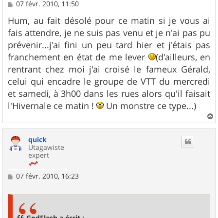
M
07 févr. 2010, 11:50
e
s
Hum, au fait désolé pour ce matin si je vous ai
s
fais attendre, je ne suis pas venu et je n'ai pas pu
a
g
prévenir...j'ai fini un peu tard hier et j'étais pas
e
franchement en état de me lever
(d'ailleurs, en
rentrant chez moi j'ai croisé le fameux Gérald,
celui qui encadre le groupe de VTT du mercredi
et samedi, à 3h00 dans les rues alors qu'il faisait
l'Hivernale ce matin !
Un monstre ce type...)
a
u
quick
t
Utagawiste
expert
M
07 févr. 2010, 16:23
e
s
s
a
g
GodFlesh a écrit :