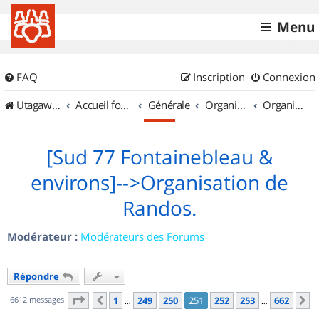
Menu
FAQ
Inscription
Connexion
UtagawaVTT (Randos VTT et VTTAE avec traces GPS)
Accueil forum
Générale
Organisation de sorties & Recherche de partenaires
Organisation de sorties en région Île de France
[Sud 77 Fontainebleau &
environs]-->Organisation de
Randos.
Modérateur :
Modérateurs des Forums
Répondre
Page
251
sur
662
6612 messages
1
249
250
251
252
253
662
Précédent
S
…
…