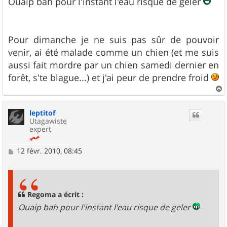
s
Ouaip bah pour l'instant l'eau risque de geler
s
a
g
e
Pour dimanche je ne suis pas sûr de pouvoir
venir, ai été malade comme un chien (et me suis
aussi fait mordre par un chien samedi dernier en
forêt, s'te blague...) et j'ai peur de prendre froid
a
u
leptitof
t
Utagawiste
expert
M
12 févr. 2010, 08:45
e
s
s
a
g
Regoma a écrit :
e
Ouaip bah pour l'instant l'eau risque de geler