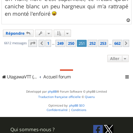
caniche blanc un peu hargneux qui m'a rattrapé
en monté l'enfoiré
a
u
Répondre
t
Page
251
sur
662
6612 messages
1
249
250
251
252
253
662
Précédent
S
…
…
Aller
UtagawaVTT (Randos VTT et VTTAE avec traces GPS)
Accueil forum
Développé par
phpBB
® Forum Software © phpBB Limited
Traduction française officielle
©
Qiaeru
Optimized by:
phpBB SEO
Confidentialité
|
Conditions
Qui sommes-nous ?