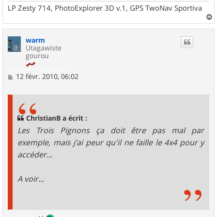
LP Zesty 714, PhotoExplorer 3D v.1, GPS TwoNav Sportiva
a
u
warm
t
Utagawiste
gourou
M
12 févr. 2010, 06:02
e
s
s
a
g
ChristianB a écrit :
e
Les Trois Pignons ça doit être pas mal par
exemple, mais j'ai peur qu'il ne faille le 4x4 pour y
accéder...
A voir...