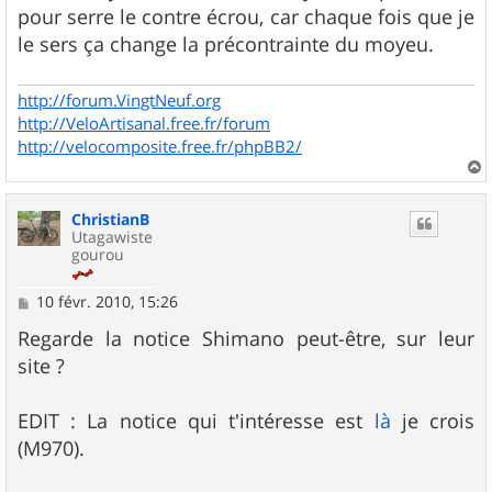
pour serre le contre écrou, car chaque fois que je
le sers ça change la précontrainte du moyeu.
http://forum.VingtNeuf.org
http://VeloArtisanal.free.fr/forum
http://velocomposite.free.fr/phpBB2/
a
u
ChristianB
t
Utagawiste
gourou
M
10 févr. 2010, 15:26
e
s
Regarde la notice Shimano peut-être, sur leur
s
site ?
a
g
e
EDIT : La notice qui t'intéresse est
là
je crois
(M970).