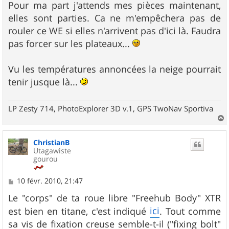
Pour ma part j'attends mes pièces maintenant,
elles sont parties. Ca ne m'empêchera pas de
rouler ce WE si elles n'arrivent pas d'ici là. Faudra
pas forcer sur les plateaux...
Vu les températures annoncées la neige pourrait
tenir jusque là...
LP Zesty 714, PhotoExplorer 3D v.1, GPS TwoNav Sportiva
a
u
ChristianB
t
Utagawiste
gourou
M
10 févr. 2010, 21:47
e
s
Le "corps" de ta roue libre "Freehub Body" XTR
s
ici
est bien en titane, c'est indiqué
. Tout comme
a
g
sa vis de fixation creuse semble-t-il ("fixing bolt"