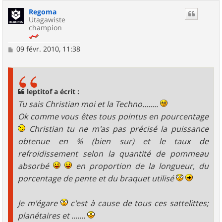
Regoma
Utagawiste
champion
M
09 févr. 2010, 11:38
e
s
s
a
g
leptitof a écrit :
e
Tu sais Christian moi et la Techno........
Ok comme vous êtes tous pointus en pourcentage
Christian tu ne m'as pas précisé la puissance
obtenue en % (bien sur) et le taux de
refroidissement selon la quantité de pommeau
absorbé
en proportion de la longueur, du
porcentage de pente et du braquet utilisé
Je m'égare
c'est à cause de tous ces sattelittes;
planétaires et .......