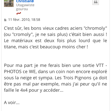
ChristianB
Utagawiste
gourou
M
11 févr. 2010, 18:58
e
s
C'est sûr, les bons vieux cadres aciers "chromoly"
s
(ou "cromoly", je ne sais plus) c'était bien aussi !
a
g
Le matériaux est deux fois plus lourd que le
e
titane, mais c'est beaucoup moins cher !
Pour ma part je me ferais bien une sortie VTT -
PHOTOS ce WE, dans un coin non encore exploré
sous la neige et sympa. Les Trois Pignons ça doit
être pas mal par exemple, mais j'ai peur qu'il ne
faille le 4x4 pour y accéder...
A voir...