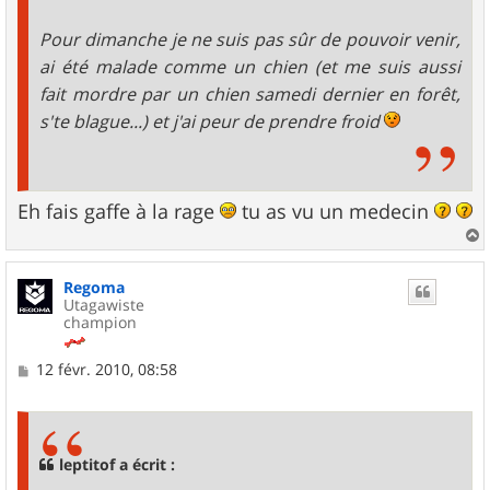
Pour dimanche je ne suis pas sûr de pouvoir venir,
ai été malade comme un chien (et me suis aussi
fait mordre par un chien samedi dernier en forêt,
s'te blague...) et j'ai peur de prendre froid
Eh fais gaffe à la rage
tu as vu un medecin
a
u
Regoma
t
Utagawiste
champion
M
12 févr. 2010, 08:58
e
s
s
a
g
leptitof a écrit :
e