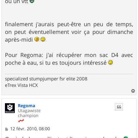
ou un vtt
finalement j'aurais peut-être un peu de temps,
on peut éventuellement voir ça pour dimanche
après-midi
Pour Regoma: j'ai récupérer mon sac D4 avec
poche à eau, si tu es toujours intéressé
specialized stumpjumper fsr elite 2008
eTrex Vista HCX
a
u
Regoma
t
Utagawiste
champion
M
12 févr. 2010, 08:00
e