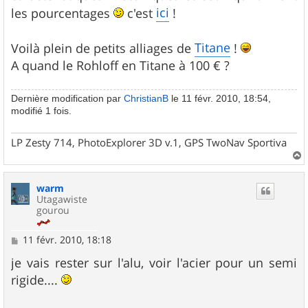
ici
les pourcentages
c'est
!
Titane
Voilà plein de petits alliages de
!
A quand le Rohloff en Titane à 100 € ?
Dernière modification par
ChristianB
le 11 févr. 2010, 18:54,
modifié 1 fois.
LP Zesty 714, PhotoExplorer 3D v.1, GPS TwoNav Sportiva
a
u
warm
t
Utagawiste
gourou
M
11 févr. 2010, 18:18
e
s
je vais rester sur l'alu, voir l'acier pour un semi
s
rigide....
a
g
e