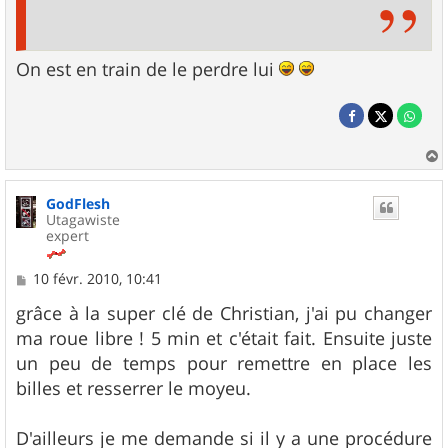
On est en train de le perdre lui
a
u
GodFlesh
t
Utagawiste
expert
M
10 févr. 2010, 10:41
e
s
grâce à la super clé de Christian, j'ai pu changer
s
ma roue libre ! 5 min et c'était fait. Ensuite juste
a
g
un peu de temps pour remettre en place les
e
billes et resserrer le moyeu.
D'ailleurs je me demande si il y a une procédure