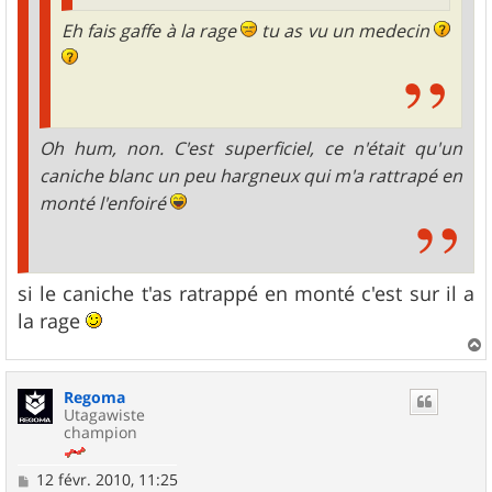
Eh fais gaffe à la rage
tu as vu un medecin
Oh hum, non. C'est superficiel, ce n'était qu'un
caniche blanc un peu hargneux qui m'a rattrapé en
monté l'enfoiré
si le caniche t'as ratrappé en monté c'est sur il a
la rage
a
u
Regoma
t
Utagawiste
champion
M
12 févr. 2010, 11:25