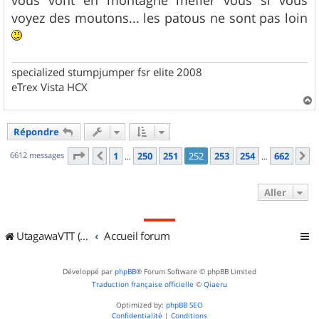
vous vont en montagne méfier vous si vous
voyez des moutons... les patous ne sont pas loin
specialized stumpjumper fsr elite 2008
eTrex Vista HCX
a
u
Répondre
t
Page
252
sur
662
6612 messages
1
250
251
252
253
254
662
Précédent
S
…
…
Aller
UtagawaVTT (Randos VTT et VTTAE avec traces GPS)
Accueil forum
Développé par
phpBB
® Forum Software © phpBB Limited
Traduction française officielle
©
Qiaeru
Optimized by:
phpBB SEO
Confidentialité
|
Conditions