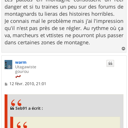
danger et si tu traines un peu sur des forums de
montagnards tu lieras des histoires horribles.
Je connais mal le problème mais j'ai l'impression
qu'il n'est pas près de se régler. Au rythme où ça
va, marcheurs et vttistes ne pourront plus passer
dans certaines zones de montagne.
a
u
warm
t
Utagawiste
gourou
M
12 févr. 2010, 21:01
e
s
s
a
g
Seb91 a écrit :
e