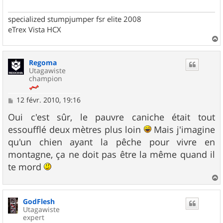
specialized stumpjumper fsr elite 2008
eTrex Vista HCX
a
u
Regoma
t
Utagawiste
champion
M
12 févr. 2010, 19:16
e
s
Oui c'est sûr, le pauvre caniche était tout
s
essoufflé deux mètres plus loin
Mais j'imagine
a
g
qu'un chien ayant la pêche pour vivre en
e
montagne, ça ne doit pas être la même quand il
te mord
a
u
GodFlesh
t
Utagawiste
expert