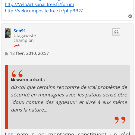
http://VeloArtisanal.free.fr/forum
http://velocomposite.free.fr/phpBB2/
a
u
Seb91
t
Utagawiste
champion
M
12 févr. 2010, 20:57
e
s
s
a
g
warm a écrit :
e
dis-toi que certains rencontre de vrai problème de
sécurité en montagnes avec les patous sensé être
"doux comme des agneaux" et livré à eux même
dans la nature...
Les patous en montagne constituent un réel