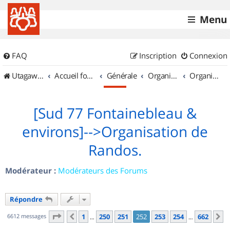
Menu
FAQ
Inscription
Connexion
UtagawaVTT (Randos VTT et VTTAE avec traces GPS)
Accueil forum
Générale
Organisation de sorties & Recherche de partenaires
Organisation de sorties en région Île de France
[Sud 77 Fontainebleau &
environs]-->Organisation de
Randos.
Modérateur :
Modérateurs des Forums
Répondre
Page
252
sur
662
6612 messages
1
250
251
252
253
254
662
Précédent
S
…
…