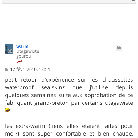
a
u
t
warm
Utagawiste
gourou
M
12 févr. 2010, 18:54
e
s
petit retour d'expérience sur les chaussettes
s
waterproof sealskinz que j'utilise depuis
a
g
quelques semaines suite aux approbation de ce
e
fabriquant grand-breton par certains utagawiste
les extra-warm (tiens elles étaient faites pour
moi?) sont super confortable et bien chaude,