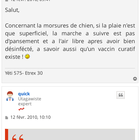
e
s
Salut,
s
a
g
Concernant la morsures de chien, si la plaie n'est
e
que superficiel, la marche a suivre est pas
d'pansement et a l'air libre apres avoir bien
désinfécté, a savoir aussi qu'un vaccin curatif
existe !
Yéti 575- Etrex 30
a
u
quick
t
Utagawiste
expert
M
12 févr. 2010, 10:10
e
s
s
a