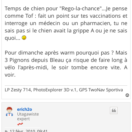
a
g
Temps de chien pour "Rego-la-chance"...Je pense
e
comme Tof : fait un point sur tes vaccinations et
interroge un médecin ou un pharmacien, tu ne
sais pas si le chien avait la grippe A ou je ne sais
quoi...
Pour dimanche après warm pourquoi pas ? Mais
3 Pignons depuis Bleau ça risque de faire long à
vélo l'après-midi, le soir tombe encore vite. A
voir.
LP Zesty 714, PhotoExplorer 3D v.1, GPS TwoNav Sportiva
a
u
erich2o
t
Utagawiste
expert
M
12 févr. 2010, 09:41