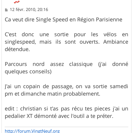
M
12 févr. 2010, 20:16
e
s
Ca veut dire Single Speed en Région Parisienne
s
a
g
C'est donc une sortie pour les vélos en
e
singlespeed, mais ils sont ouverts. Ambiance
détendue.
Parcours nord assez classique (j'ai donné
quelques conseils)
J'ai un copain de passage, on va sortie samedi
pm et dimanche matin probablement.
edit : christian si t'as pas récu tes pieces j'ai un
pedalier XT démonté avec l'outil a te préter.
http://forum.VingtNeuf.org