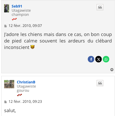
Seb91
Utagawiste
champion
M
12 févr. 2010, 09:07
e
s
J'adore les chiens mais dans ce cas, on bon coup
s
de pied calme souvent les ardeurs du clébard
a
g
inconscient
e
a
u
ChristianB
t
Utagawiste
gourou
M
12 févr. 2010, 09:23
e
s
salut,
s