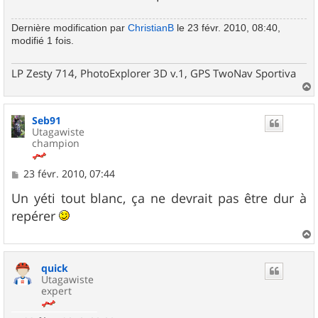
Dernière modification par
ChristianB
le 23 févr. 2010, 08:40,
modifié 1 fois.
LP Zesty 714, PhotoExplorer 3D v.1, GPS TwoNav Sportiva
a
u
Seb91
t
Utagawiste
champion
M
23 févr. 2010, 07:44
e
s
Un yéti tout blanc, ça ne devrait pas être dur à
s
repérer
a
g
e
a
u
quick
t
Utagawiste
expert