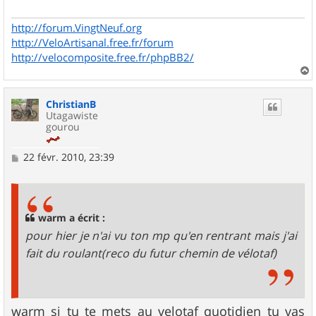
g
e
http://forum.VingtNeuf.org
http://VeloArtisanal.free.fr/forum
http://velocomposite.free.fr/phpBB2/
a
u
ChristianB
t
Utagawiste
gourou
M
22 févr. 2010, 23:39
e
s
s
a
g
warm a écrit :
e
pour hier je n'ai vu ton mp qu'en rentrant mais j'ai
fait du roulant(reco du futur chemin de vélotaf)
warm si tu te mets au velotaf quotidien tu vas