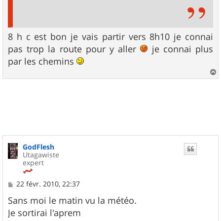
8 h c est bon je vais partir vers 8h10 je connai
pas trop la route pour y aller
je connai plus
par les chemins
a
u
t
GodFlesh
Utagawiste
expert
M
22 févr. 2010, 22:37
e
s
Sans moi le matin vu la météo.
s
Je sortirai l'aprem
a