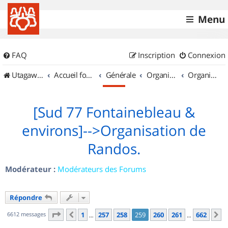
Menu
FAQ
Inscription
Connexion
UtagawaVTT (Randos VTT et VTTAE avec traces GPS)
Accueil forum
Générale
Organisation de sorties & Recherche de partenaires
Organisation de sorties en région Île de France
[Sud 77 Fontainebleau &
environs]-->Organisation de
Randos.
Modérateur :
Modérateurs des Forums
Répondre
Page
259
sur
662
6612 messages
1
257
258
259
260
261
662
Précédent
S
…
…