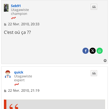
Seb91
Utagawiste
champion
M
22 févr. 2010, 20:33
e
s
C'est oú ça ??
s
a
g
e
a
u
quick
t
Utagawiste
expert
M
22 févr. 2010, 21:19
e
s
s
a