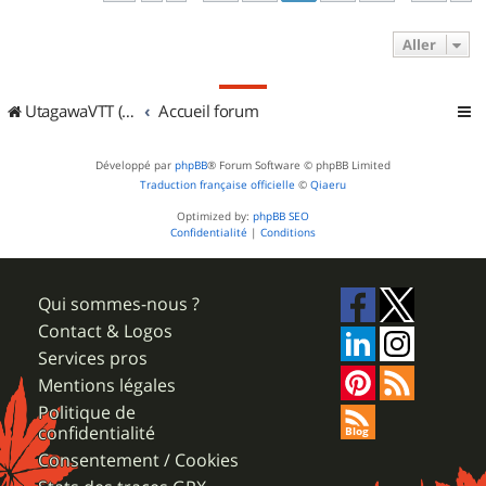
Aller
UtagawaVTT (Randos VTT et VTTAE avec traces GPS)
Accueil forum
Développé par
phpBB
® Forum Software © phpBB Limited
Traduction française officielle
©
Qiaeru
Optimized by:
phpBB SEO
Confidentialité
|
Conditions
Qui sommes-nous ?
Contact & Logos
Services pros
Mentions légales
Politique de
confidentialité
Consentement / Cookies