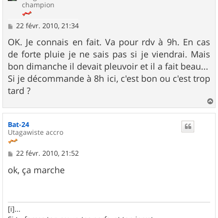
champion
M
22 févr. 2010, 21:34
e
s
OK. Je connais en fait. Va pour rdv à 9h. En cas
s
de forte pluie je ne sais pas si je viendrai. Mais
a
g
bon dimanche il devait pleuvoir et il a fait beau...
e
Si je décommande à 8h ici, c'est bon ou c'est trop
tard ?
a
u
Bat-24
t
Utagawiste accro
M
22 févr. 2010, 21:52
e
s
ok, ça marche
s
a
g
e
[i]...