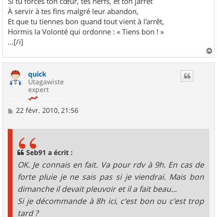
Si tu forces ton cœur, tes nerfs, et ton jarret
À servir à tes fins malgré leur abandon,
Et que tu tiennes bon quand tout vient à l'arrêt,
Hormis la Volonté qui ordonne : « Tiens bon ! »
...[/i]
a
u
quick
t
Utagawiste
expert
M
22 févr. 2010, 21:56
e
s
s
a
g
Seb91 a écrit :
e
OK. Je connais en fait. Va pour rdv à 9h. En cas de
forte pluie je ne sais pas si je viendrai. Mais bon
dimanche il devait pleuvoir et il a fait beau...
Si je décommande à 8h ici, c'est bon ou c'est trop
tard ?