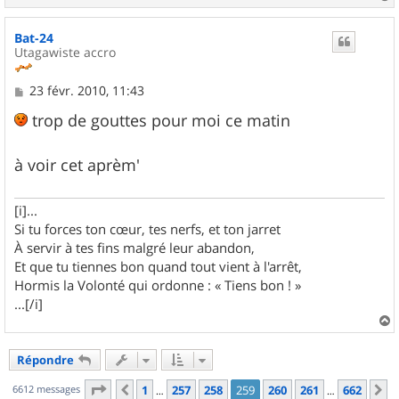
a
u
Bat-24
t
Utagawiste accro
M
23 févr. 2010, 11:43
e
s
trop de gouttes pour moi ce matin
s
a
g
à voir cet aprèm'
e
[i]...
Si tu forces ton cœur, tes nerfs, et ton jarret
À servir à tes fins malgré leur abandon,
Et que tu tiennes bon quand tout vient à l'arrêt,
Hormis la Volonté qui ordonne : « Tiens bon ! »
...[/i]
a
u
Répondre
t
Page
259
sur
662
6612 messages
1
257
258
259
260
261
662
Précédent
S
…
…