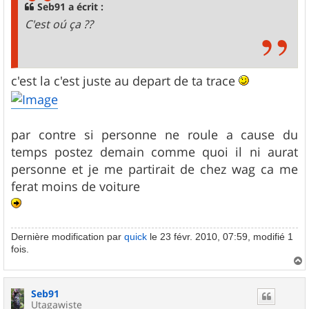
g
Seb91 a écrit :
e
C'est oú ça ??
c'est la c'est juste au depart de ta trace
par contre si personne ne roule a cause du
temps postez demain comme quoi il ni aurat
personne et je me partirait de chez wag ca me
ferat moins de voiture
Dernière modification par
quick
le 23 févr. 2010, 07:59, modifié 1
fois.
a
u
Seb91
t
Utagawiste