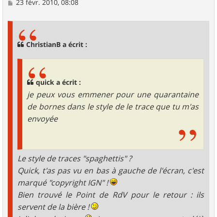
M
23 févr. 2010, 08:08
e
s
s
a
g
ChristianB a écrit :
e
quick a écrit :
je peux vous emmener pour une quarantaine
de bornes dans le style de le trace que tu m'as
envoyée
Le style de traces "spaghettis" ?
Quick, t'as pas vu en bas à gauche de l'écran, c'est
marqué "copyright IGN" !
Bien trouvé le Point de RdV pour le retour : ils
servent de la bière !