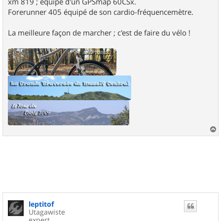
xm 819 ; équipé d'un GPSmap 60CSx.
Forerunner 405 équipé de son cardio-fréquencemètre.
La meilleure façon de marcher ; c'est de faire du vélo !
a
u
t
leptitof
Utagawiste
expert