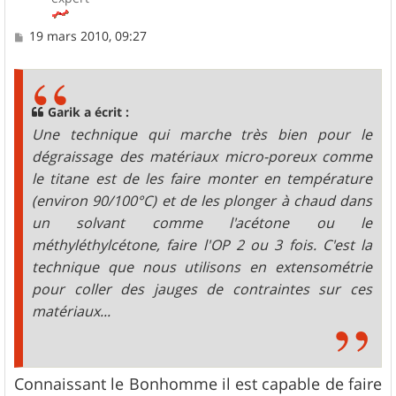
M
19 mars 2010, 09:27
e
s
s
a
g
Garik a écrit :
e
Une technique qui marche très bien pour le
dégraissage des matériaux micro-poreux comme
le titane est de les faire monter en température
(environ 90/100°C) et de les plonger à chaud dans
un solvant comme l'acétone ou le
méthyléthylcétone, faire l'OP 2 ou 3 fois. C'est la
technique que nous utilisons en extensométrie
pour coller des jauges de contraintes sur ces
matériaux...
Connaissant le Bonhomme il est capable de faire