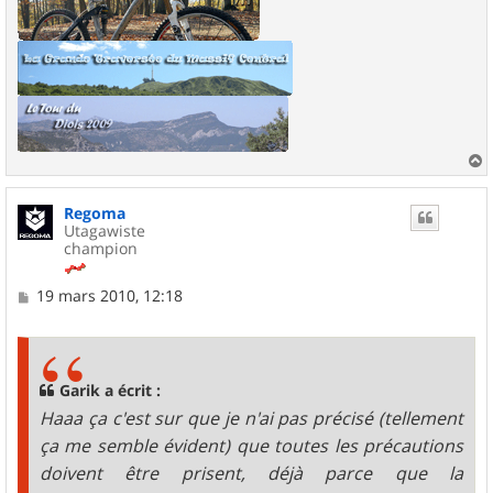
a
u
Regoma
t
Utagawiste
champion
M
19 mars 2010, 12:18
e
s
s
a
g
Garik a écrit :
e
Haaa ça c'est sur que je n'ai pas précisé (tellement
ça me semble évident) que toutes les précautions
doivent être prisent, déjà parce que la