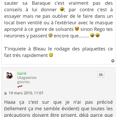
sauter sa Baraque c'est vraiment pas des
conseils à lui donner
; par contre c'est à
essayer mais ne pas oublier de le faire dans un
local bien ventilé ou à l'extérieur avec le masque
aproprié à ce genre de solvants
sinon Rego tes
neurones y passent
encore que........
T'inquiete à Bleau le rodage des plaquettes ce
fait trés rapidement
a
u
Garik
t
Utagawiste
gourou
M
19 mars 2010, 11:07
e
s
Haaa ça c'est sur que je n'ai pas précisé
s
(tellement ça me semble évident) que toutes les
a
g
précautions doivent être prisent, déjà parce que