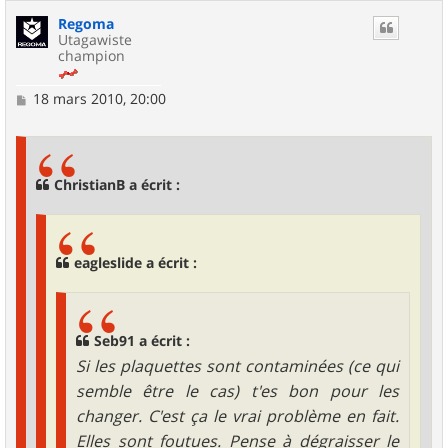
Regoma
Utagawiste
champion
M
18 mars 2010, 20:00
e
s
s
a
g
ChristianB a écrit :
e
eagleslide a écrit :
Seb91 a écrit :
Si les plaquettes sont contaminées (ce qui
semble être le cas) t'es bon pour les
changer. C'est ça le vrai problème en fait.
Elles sont foutues. Pense à dégraisser le