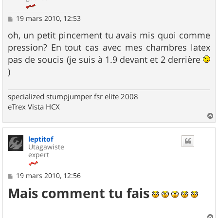
M
19 mars 2010, 12:53
e
s
oh, un petit pincement tu avais mis quoi comme
s
pression? En tout cas avec mes chambres latex
a
g
pas de soucis (je suis à 1.9 devant et 2 derrière
e
)
specialized stumpjumper fsr elite 2008
eTrex Vista HCX
a
u
leptitof
t
Utagawiste
expert
M
19 mars 2010, 12:56
e
Mais comment tu fais
s
s
a
g