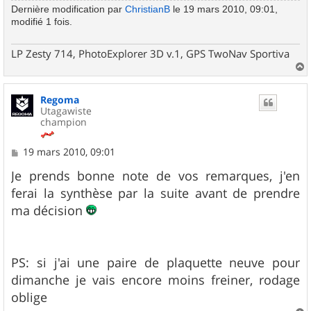
Dernière modification par
ChristianB
le 19 mars 2010, 09:01,
modifié 1 fois.
LP Zesty 714, PhotoExplorer 3D v.1, GPS TwoNav Sportiva
a
u
Regoma
t
Utagawiste
champion
M
19 mars 2010, 09:01
e
s
Je prends bonne note de vos remarques, j'en
s
ferai la synthèse par la suite avant de prendre
a
g
ma décision
e
PS: si j'ai une paire de plaquette neuve pour
dimanche je vais encore moins freiner, rodage
oblige