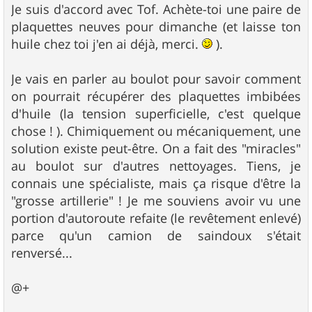
s
Je suis d'accord avec Tof. Achète-toi une paire de
s
plaquettes neuves pour dimanche (et laisse ton
a
g
huile chez toi j'en ai déjà, merci.
).
e
Je vais en parler au boulot pour savoir comment
on pourrait récupérer des plaquettes imbibées
d'huile (la tension superficielle, c'est quelque
chose ! ). Chimiquement ou mécaniquement, une
solution existe peut-être. On a fait des "miracles"
au boulot sur d'autres nettoyages. Tiens, je
connais une spécialiste, mais ça risque d'être la
"grosse artillerie" ! Je me souviens avoir vu une
portion d'autoroute refaite (le revêtement enlevé)
parce qu'un camion de saindoux s'était
renversé...
@+