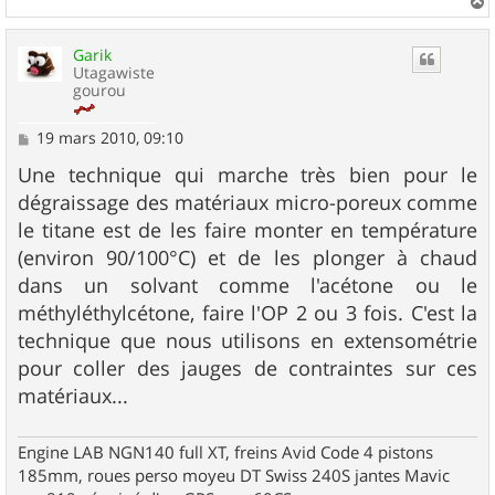
a
u
Garik
t
Utagawiste
gourou
M
19 mars 2010, 09:10
e
s
Une technique qui marche très bien pour le
s
dégraissage des matériaux micro-poreux comme
a
g
le titane est de les faire monter en température
e
(environ 90/100°C) et de les plonger à chaud
dans un solvant comme l'acétone ou le
méthyléthylcétone, faire l'OP 2 ou 3 fois. C'est la
technique que nous utilisons en extensométrie
pour coller des jauges de contraintes sur ces
matériaux...
Engine LAB NGN140 full XT, freins Avid Code 4 pistons
185mm, roues perso moyeu DT Swiss 240S jantes Mavic