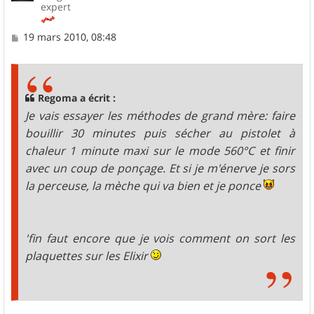
expert
M
19 mars 2010, 08:48
e
s
s
a
g
Regoma a écrit :
e
Je vais essayer les méthodes de grand mère: faire
bouillir 30 minutes puis sécher au pistolet à
chaleur 1 minute maxi sur le mode 560°C et finir
avec un coup de ponçage. Et si je m'énerve je sors
la perceuse, la mèche qui va bien et je ponce
'fin faut encore que je vois comment on sort les
plaquettes sur les Elixir