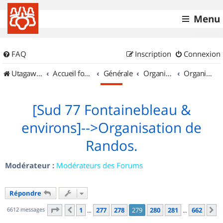
Menu
FAQ
Inscription
Connexion
UtagawaVTT (Randos VTT et VTTAE avec traces GPS)
Accueil forum
Générale
Organisation de sorties & Recherche de partenaires
Organisation de sorties en région Île de France
[Sud 77 Fontainebleau &
environs]-->Organisation de
Randos.
Modérateur :
Modérateurs des Forums
Répondre
Page
279
sur
662
6612 messages
1
277
278
279
280
281
662
Précédent
S
…
…