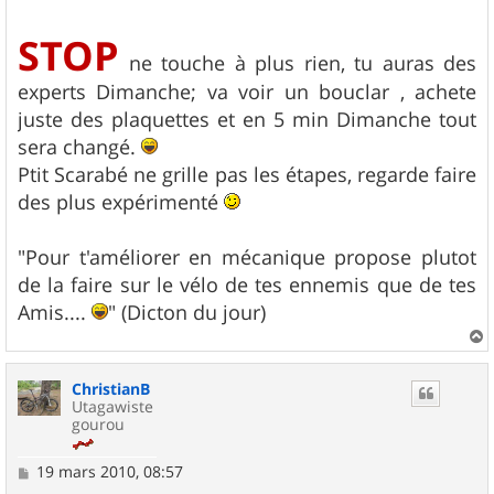
STOP
ne touche à plus rien, tu auras des
experts Dimanche; va voir un bouclar , achete
juste des plaquettes et en 5 min Dimanche tout
sera changé.
Ptit Scarabé ne grille pas les étapes, regarde faire
des plus expérimenté
"Pour t'améliorer en mécanique propose plutot
de la faire sur le vélo de tes ennemis que de tes
Amis....
" (Dicton du jour)
a
u
ChristianB
t
Utagawiste
gourou
M
19 mars 2010, 08:57
e