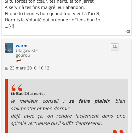
Si tu forces ton cœur, tes nerfs, et ton jarret
À servir à tes fins malgré leur abandon,
Et que tu tiennes bon quand tout vient à l'arrêt,
Hormis la Volonté qui ordonne : « Tiens bon ! »
...[/i]
a
u
warm
t
Utagawiste
gourou
M
23 mars 2010, 16:12
e
s
s
a
g
Bat-24 a écrit :
e
le meilleur conseil :
se faire plaisir
, bien
s'alimenter et bien dormir
déjà avec ça, on rendre facilement dans une
spirale vertueuse qu'il suffit d'entretenir...