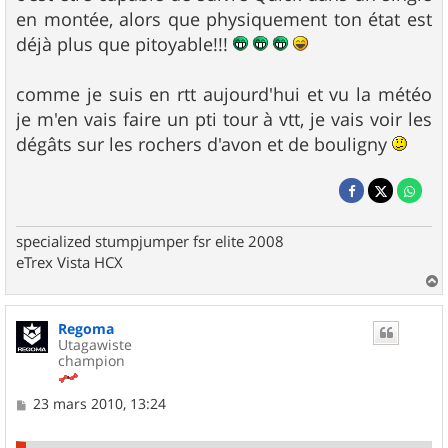
en montée, alors que physiquement ton état est
déjà plus que pitoyable!!!
comme je suis en rtt aujourd'hui et vu la météo
je m'en vais faire un pti tour à vtt, je vais voir les
dégâts sur les rochers d'avon et de bouligny
specialized stumpjumper fsr elite 2008
eTrex Vista HCX
a
u
Regoma
t
Utagawiste
champion
M
23 mars 2010, 13:24
e
s