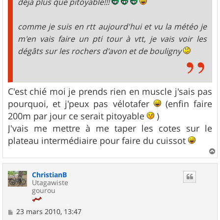
déjà plus que pitoyable!!!
comme je suis en rtt aujourd'hui et vu la météo je
m'en vais faire un pti tour à vtt, je vais voir les
dégâts sur les rochers d'avon et de bouligny
C'est chié moi je prends rien en muscle j'sais pas
pourquoi, et j'peux pas vélotafer
(enfin faire
200m par jour ce serait pitoyable
)
J'vais me mettre à me taper les cotes sur le
plateau intermédiaire pour faire du cuissot
a
u
ChristianB
t
Utagawiste
gourou
M
23 mars 2010, 13:47
e