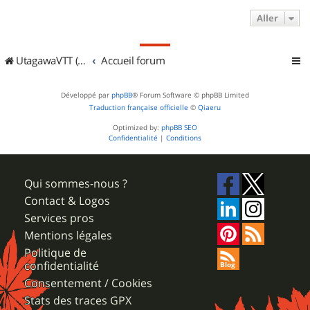
Aller
UtagawaVTT (Randos VTT et VTTAE avec traces GPS)
Accueil forum
Développé par
phpBB
® Forum Software © phpBB Limited
Traduction française officielle
©
Qiaeru
Optimized by:
phpBB SEO
Confidentialité
|
Conditions
Qui sommes-nous ?
Contact & Logos
Services pros
Mentions légales
Politique de
confidentialité
Consentement / Cookies
Stats des traces GPX