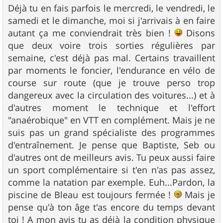
s
Déjà tu en fais parfois le mercredi, le vendredi, le
s
samedi et le dimanche, moi si j'arrivais à en faire
a
g
autant ça me conviendrait très bien !
Disons
e
que deux voire trois sorties régulières par
semaine, c'est déjà pas mal. Certains travaillent
par moments le foncier, l'endurance en vélo de
course sur route (que je trouve perso trop
dangereux avec la circulation des voitures...) et à
d'autres moment le technique et l'effort
"anaérobique" en VTT en complément. Mais je ne
suis pas un grand spécialiste des programmes
d'entraînement. Je pense que Baptiste, Seb ou
d'autres ont de meilleurs avis. Tu peux aussi faire
un sport complémentaire si t'en n'as pas assez,
comme la natation par exemple. Euh...Pardon, la
piscine de Bleau est toujours fermée !
Mais je
pense qu'à ton âge t'as encore du temps devant
toi ! A mon avis tu as déjà la condition physique