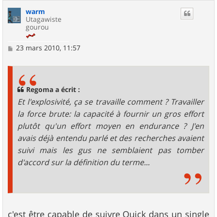
warm
Utagawiste
gourou
M
23 mars 2010, 11:57
e
s
s
a
g
Regoma a écrit :
e
Et l'explosivité, ça se travaille comment ? Travailler
la force brute: la capacité à fournir un gros effort
plutôt qu'un effort moyen en endurance ? J'en
avais déjà entendu parlé et des recherches avaient
suivi mais les gus ne semblaient pas tomber
d'accord sur la définition du terme...
c'est être capable de suivre Quick dans un single