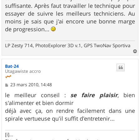
suffisante. Après faut travailler le technique pour
essayer de suivre les meilleurs techniciens. Au
moins je sais que j'ai encore une bonne marge
de progression...
LP Zesty 714, PhotoExplorer 3D v.1, GPS TwoNav Sportiva
a
u
Bat-24
t
Utagawiste accro
M
23 mars 2010, 14:48
e
s
le meilleur conseil :
se faire plaisir
, bien
s
s'alimenter et bien dormir
a
g
déjà avec ça, on rendre facilement dans une
e
spirale vertueuse qu'il suffit d'entretenir...
[i]...