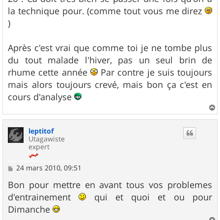
la technique pour. (comme tout vous me direz
)
Après c'est vrai que comme toi je ne tombe plus
du tout malade l'hiver, pas un seul brin de
rhume cette année
Par contre je suis toujours
mais alors toujours crevé, mais bon ça c'est en
cours d'analyse
a
u
leptitof
t
Utagawiste
expert
M
24 mars 2010, 09:51
e
s
Bon pour mettre en avant tous vos problemes
s
d'entrainement
qui et quoi et ou pour
a
g
Dimanche
e