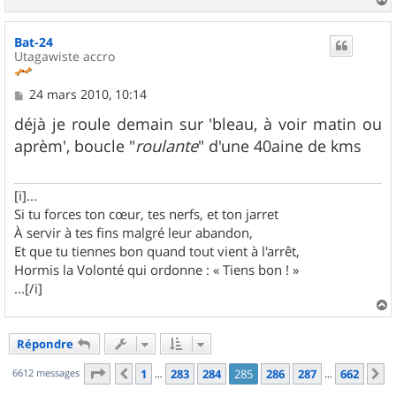
a
u
Bat-24
t
Utagawiste accro
M
24 mars 2010, 10:14
e
s
déjà je roule demain sur 'bleau, à voir matin ou
s
aprèm', boucle "
roulante
" d'une 40aine de kms
a
g
e
[i]...
Si tu forces ton cœur, tes nerfs, et ton jarret
À servir à tes fins malgré leur abandon,
Et que tu tiennes bon quand tout vient à l'arrêt,
Hormis la Volonté qui ordonne : « Tiens bon ! »
...[/i]
a
u
Répondre
t
Page
285
sur
662
6612 messages
1
283
284
285
286
287
662
Précédent
S
…
…