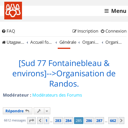
Menu
FAQ
Inscription
Connexion
UtagawaVTT (Randos VTT et VTTAE avec traces GPS)
Accueil forum
Générale
Organisation de sorties & Recherche de partenaires
Organisation de sorties en région Île de France
[Sud 77 Fontainebleau &
environs]-->Organisation de
Randos.
Modérateur :
Modérateurs des Forums
Répondre
Page
285
sur
662
6612 messages
1
283
284
285
286
287
662
Précédent
S
…
…