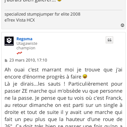
specialized stumpjumper fsr elite 2008
eTrex Vista HCX
a
u
Regoma
t
Utagawiste
champion
M
23 mars 2010, 17:10
e
s
Ah ouai c'est marrant moi je trouve que j'ai
s
encore d'énorme progrès à faire
a
g
Là je dirais...les sauts ! Particulièrement pour
e
passer ZE marche qui m'obsède vu que personne
ne la passe. Je pense que tu vois où c'est Franck,
au retour dimanche on est parti sur un single à
droite et tout de suite il y avait une marche qui
fait un peu plus que la hauteur d'une roue de
26". Ca doit très bien se passer une fois qu'on a