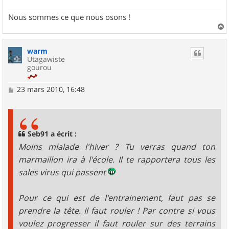
Nous sommes ce que nous osons !
a
u
warm
t
Utagawiste
gourou
M
23 mars 2010, 16:48
e
s
s
a
g
Seb91 a écrit :
e
Moins mlalade l'hiver ? Tu verras quand ton
marmaillon ira à l'école. Il te rapportera tous les
sales virus qui passent
Pour ce qui est de l'entrainement, faut pas se
prendre la tête. Il faut rouler ! Par contre si vous
voulez progresser il faut rouler sur des terrains