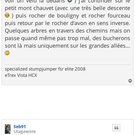
voir un vélo là dedans
) j'ai continuer sur le
petit mont chauvet (avec une très belle descente
) puis rocher de bouligny et rocher fourceau
puis retour par le rocher d'avon en sens inverse.
Quelques arbres en travers des chemins mais on
passe quand même pas trop mal, des bucherons
sont là mais uniquement sur les grandes allées...
specialized stumpjumper fsr elite 2008
eTrex Vista HCX
a
u
t
Seb91
Utagawiste