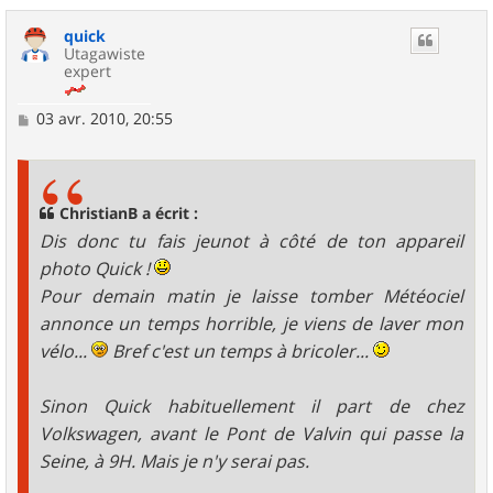
u
quick
t
Utagawiste
expert
M
03 avr. 2010, 20:55
e
s
s
a
g
ChristianB a écrit :
e
Dis donc tu fais jeunot à côté de ton appareil
photo Quick !
Pour demain matin je laisse tomber Météociel
annonce un temps horrible, je viens de laver mon
vélo...
Bref c'est un temps à bricoler...
Sinon Quick habituellement il part de chez
Volkswagen, avant le Pont de Valvin qui passe la
Seine, à 9H. Mais je n'y serai pas.