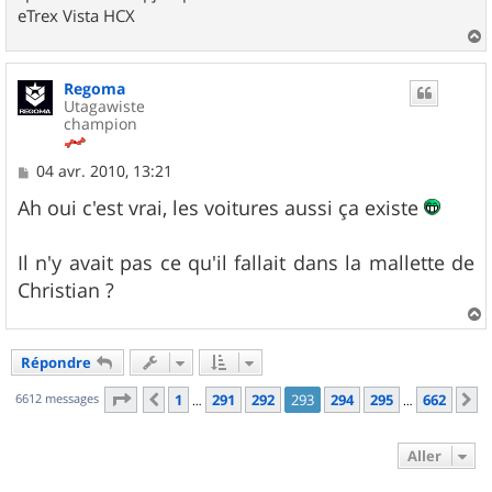
eTrex Vista HCX
a
u
Regoma
t
Utagawiste
champion
M
04 avr. 2010, 13:21
e
s
Ah oui c'est vrai, les voitures aussi ça existe
s
a
g
Il n'y avait pas ce qu'il fallait dans la mallette de
e
Christian ?
a
u
Répondre
t
Page
293
sur
662
6612 messages
1
291
292
293
294
295
662
Précédent
S
…
…
Aller