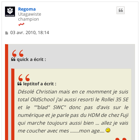
u
Regoma
t
Utagawiste
champion
M
03 avr. 2010, 18:14
e
s
s
a
g
quick a écrit :
e
leptitof a écrit :
Désolé Christian mais en ce momment je suis
total OldSchool j'ai aussi resorti le Rollei 35 SE
et le ""blad" SWC" donc pas d'avis sur le
numérique et je parle pas du HDM de chez Fuji
qui marche toujours aussi bien ... allez je vais
me coucher avec mes .......mon age....