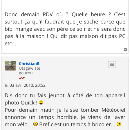
Donc demain RDV où ? Quelle heure ? C'est
surtout ça qu'il faudrait que je sache parce que
bibi mange avec son père ce soir et ne sera donc
pas à la maison ! Qui dit pas maison dit pas PC
etc...
a
u
ChristianB
t
Utagawiste
gourou
M
03 avr. 2010, 20:52
e
s
Dis donc tu fais jeunot à côté de ton appareil
s
photo Quick !
a
g
Pour demain matin je laisse tomber Météociel
e
annonce un temps horrible, je viens de laver
mon vélo...
Bref c'est un temps à bricoler...