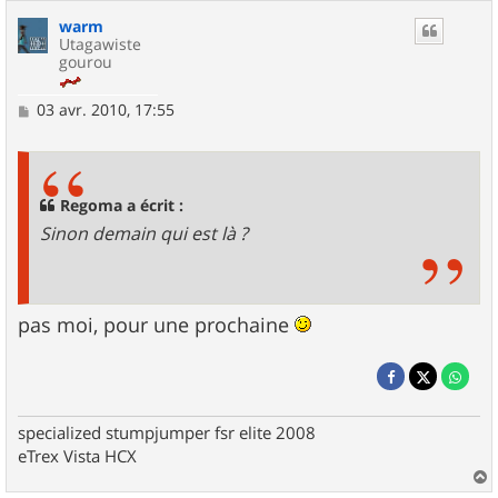
warm
Utagawiste
gourou
M
03 avr. 2010, 17:55
e
s
s
a
g
Regoma a écrit :
e
Sinon demain qui est là ?
pas moi, pour une prochaine
specialized stumpjumper fsr elite 2008
eTrex Vista HCX
a