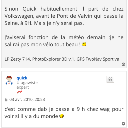
Sinon Quick habituellement il part de chez
Volkswagen, avant le Pont de Valvin qui passe la
Seine, à 9H. Mais je n'y serai pas.
J'aviserai fonction de la météo demain :je ne
salirai pas mon vélo tout beau !
LP Zesty 714, PhotoExplorer 3D v.1, GPS TwoNav Sportiva
a
u
quick
t
Utagawiste
expert
M
03 avr. 2010, 20:53
e
s
c'est comme dab je passe a 9 h chez wag pour
s
voir si il y a du monde
a
g
e
a