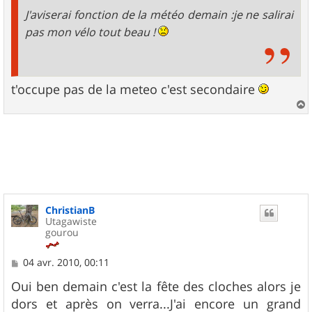
J'aviserai fonction de la météo demain :je ne salirai
pas mon vélo tout beau !
t'occupe pas de la meteo c'est secondaire
a
u
t
ChristianB
Utagawiste
gourou
M
04 avr. 2010, 00:11
e
s
Oui ben demain c'est la fête des cloches alors je
s
dors et après on verra...J'ai encore un grand
a