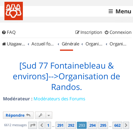
Menu
FAQ
Inscription
Connexion
UtagawaVTT (Randos VTT et VTTAE avec traces GPS)
Accueil forum
Générale
Organisation de sorties & Recherche de partenaires
Organisation de sorties en région Île de France
[Sud 77 Fontainebleau &
environs]-->Organisation de
Randos.
Modérateur :
Modérateurs des Forums
Répondre
Page
293
sur
662
6612 messages
1
291
292
293
294
295
662
Précédent
S
…
…