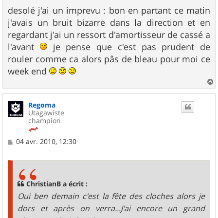
e
s
desolé j'ai un imprevu : bon en partant ce matin
s
j'avais un bruit bizarre dans la direction et en
a
g
regardant j'ai un ressort d'amortisseur de cassé a
e
l'avant
je pense que c'est pas prudent de
rouler comme ca alors pâs de bleau pour moi ce
week end
a
u
Regoma
t
Utagawiste
champion
M
04 avr. 2010, 12:30
e
s
s
a
g
ChristianB a écrit :
e
Oui ben demain c'est la fête des cloches alors je
dors et après on verra...J'ai encore un grand