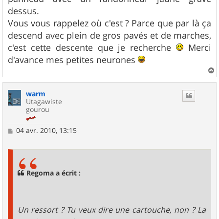
dessus.
Vous vous rappelez où c'est ? Parce que par là ça
descend avec plein de gros pavés et de marches,
c'est cette descente que je recherche
Merci
d'avance mes petites neurones
a
u
warm
t
Utagawiste
gourou
M
04 avr. 2010, 13:15
e
s
s
a
g
Regoma a écrit :
e
Un ressort ? Tu veux dire une cartouche, non ? La