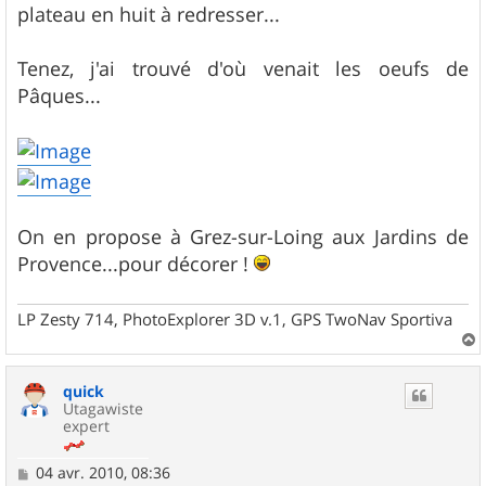
g
plateau en huit à redresser...
e
Tenez, j'ai trouvé d'où venait les oeufs de
Pâques...
On en propose à Grez-sur-Loing aux Jardins de
Provence...pour décorer !
LP Zesty 714, PhotoExplorer 3D v.1, GPS TwoNav Sportiva
a
u
quick
t
Utagawiste
expert
M
04 avr. 2010, 08:36