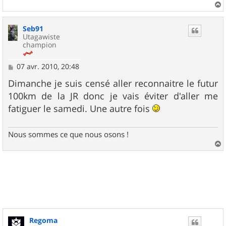
a
u
Seb91
t
Utagawiste
champion
M
07 avr. 2010, 20:48
e
s
Dimanche je suis censé aller reconnaitre le futur
s
100km de la JR donc je vais éviter d'aller me
a
g
fatiguer le samedi. Une autre fois
e
Nous sommes ce que nous osons !
a
u
t
Regoma