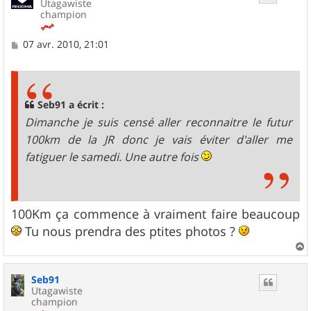
Utagawiste
champion
M
07 avr. 2010, 21:01
e
s
s
a
g
Seb91 a écrit :
e
Dimanche je suis censé aller reconnaitre le futur
100km de la JR donc je vais éviter d'aller me
fatiguer le samedi. Une autre fois
100Km ça commence à vraiment faire beaucoup
Tu nous prendra des ptites photos ?
a
u
Seb91
t
Utagawiste
champion