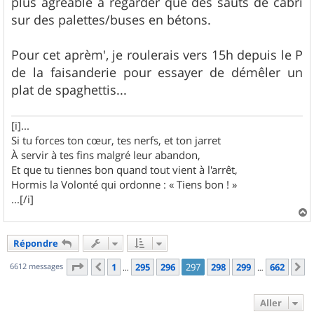
plus agréable à regarder que des sauts de cabri
sur des palettes/buses en bétons.
Pour cet aprèm', je roulerais vers 15h depuis le P
de la faisanderie pour essayer de démêler un
plat de spaghettis...
[i]...
Si tu forces ton cœur, tes nerfs, et ton jarret
À servir à tes fins malgré leur abandon,
Et que tu tiennes bon quand tout vient à l'arrêt,
Hormis la Volonté qui ordonne : « Tiens bon ! »
...[/i]
a
u
Répondre
t
Page
297
sur
662
6612 messages
1
295
296
297
298
299
662
Précédent
S
…
…
Aller