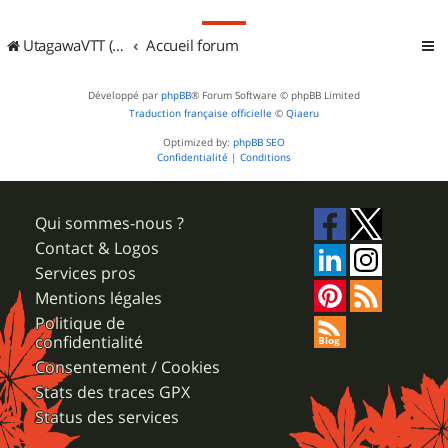
UtagawaVTT (Randos VTT et VTTAE avec traces GPS)
Accueil forum
Développé par
phpBB
® Forum Software © phpBB Limited
Traduction française officielle
©
Qiaeru
Optimized by:
phpBB SEO
Confidentialité
|
Conditions
Qui sommes-nous ?
Contact & Logos
Services pros
Mentions légales
Politique de
confidentialité
Consentement / Cookies
Stats des traces GPX
Status des services