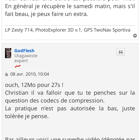
En général je récupère le samedi matin, mais s'il
fait beau, je peux faire un extra.
LP Zesty 714, PhotoExplorer 3D v.1, GPS TwoNav Sportiva
a
u
GodFlesh
t
Utagawiste
expert
M
08 avr. 2010, 10:04
e
s
ouch, 12Mo pour 27s !
s
Christian il va falloir que tu te penches sur la
a
g
question des codecs de compression.
e
La pratique n'est pas autorisée la bas, juste
tolérée je pense.
Par ailleurs voici une superbe vidéo (dégotée par