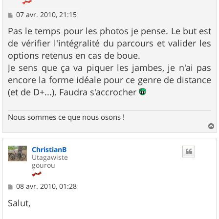
M
07 avr. 2010, 21:15
e
s
Pas le temps pour les photos je pense. Le but est
s
de vérifier l'intégralité du parcours et valider les
a
g
options retenus en cas de boue.
e
Je sens que ça va piquer les jambes, je n'ai pas
encore la forme idéale pour ce genre de distance
(et de D+...). Faudra s'accrocher
Nous sommes ce que nous osons !
a
u
ChristianB
t
Utagawiste
gourou
M
08 avr. 2010, 01:28
e
s
Salut,
s
a