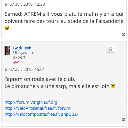
M
07 avr. 2010, 12:33
e
s
Samedi APREM s'il vous plait, le matin y'en a qui
s
doivent faire des tours au stade de la Faisanderie
a
g
e
a
u
GodFlesh
t
Utagawiste
expert
M
07 avr. 2010, 15:01
e
s
l'aprem on roule avec le club.
s
Le dimanche y a une ssrp, mais elle est loin
a
g
e
http://forum.VingtNeuf.org
http://VeloArtisanal.free.fr/forum
http://velocomposite.free.fr/phpBB2/
a