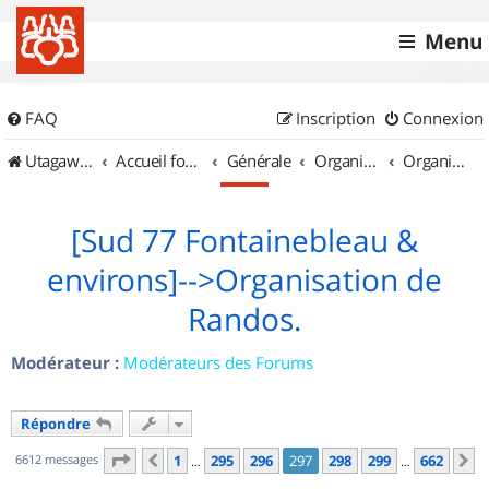
Menu
FAQ
Inscription
Connexion
UtagawaVTT (Randos VTT et VTTAE avec traces GPS)
Accueil forum
Générale
Organisation de sorties & Recherche de partenaires
Organisation de sorties en région Île de France
[Sud 77 Fontainebleau &
environs]-->Organisation de
Randos.
Modérateur :
Modérateurs des Forums
Répondre
Page
297
sur
662
6612 messages
1
295
296
297
298
299
662
Précédent
S
…
…