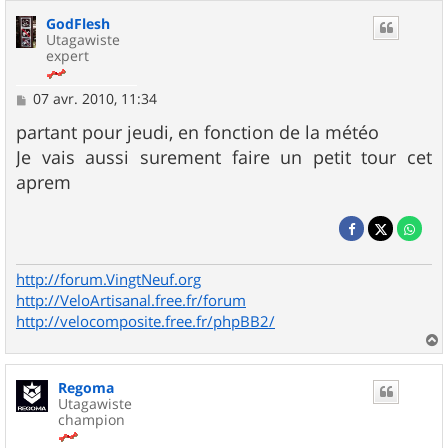
GodFlesh
Utagawiste
expert
M
07 avr. 2010, 11:34
e
s
partant pour jeudi, en fonction de la météo
s
Je vais aussi surement faire un petit tour cet
a
g
aprem
e
http://forum.VingtNeuf.org
http://VeloArtisanal.free.fr/forum
http://velocomposite.free.fr/phpBB2/
a
u
Regoma
t
Utagawiste
champion