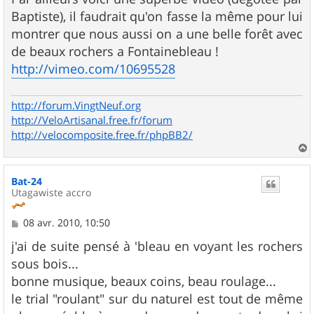
Baptiste), il faudrait qu'on fasse la même pour lui
montrer que nous aussi on a une belle forêt avec
de beaux rochers a Fontainebleau !
http://vimeo.com/10695528
http://forum.VingtNeuf.org
http://VeloArtisanal.free.fr/forum
http://velocomposite.free.fr/phpBB2/
a
u
Bat-24
t
Utagawiste accro
M
08 avr. 2010, 10:50
e
s
j'ai de suite pensé à 'bleau en voyant les rochers
s
sous bois...
a
g
bonne musique, beaux coins, beau roulage...
e
le trial "roulant" sur du naturel est tout de même