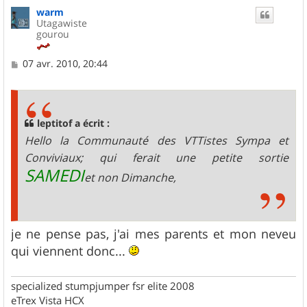
u
warm
t
Utagawiste
gourou
M
07 avr. 2010, 20:44
e
s
s
a
g
leptitof a écrit :
e
Hello la Communauté des VTTistes Sympa et
Conviviaux; qui ferait une petite sortie
SAMEDI
et non Dimanche,
je ne pense pas, j'ai mes parents et mon neveu
qui viennent donc...
specialized stumpjumper fsr elite 2008
eTrex Vista HCX