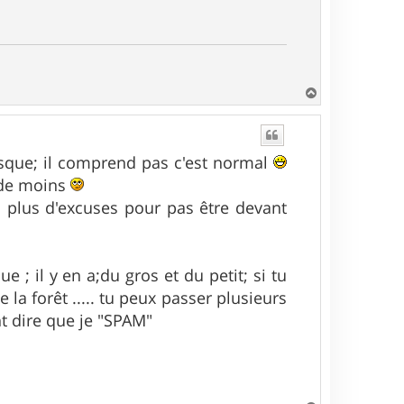
H
a
u
t
sque; il comprend pas c'est normal
 de moins
s plus d'excuses pour pas être devant
 ; il y en a;du gros et du petit; si tu
 la forêt ..... tu peux passer plusieurs
ont dire que je "SPAM"