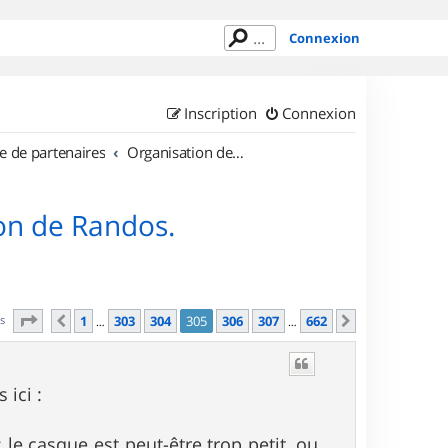
Connexion
Inscription
Connexion
e de partenaires
Organisation de sorties en région Île de France
on de Randos.
Page
305
sur
662
es
1
303
304
305
306
307
662
Précédent
Suivant
…
…
 ici :
 le casque est peut-être trop petit, ou