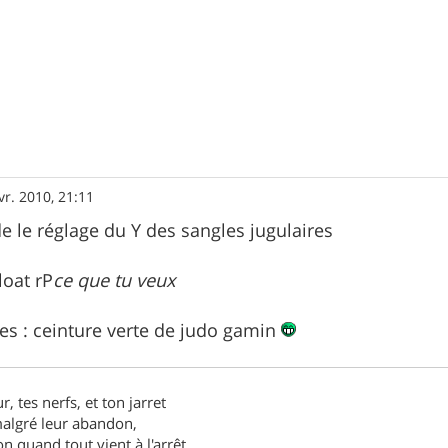
vr. 2010, 21:11
e le réglage du Y des sangles jugulaires
loat rP
ce que tu veux
tes : ceinture verte de judo gamin
r, tes nerfs, et ton jarret
 malgré leur abandon,
n quand tout vient à l'arrêt,