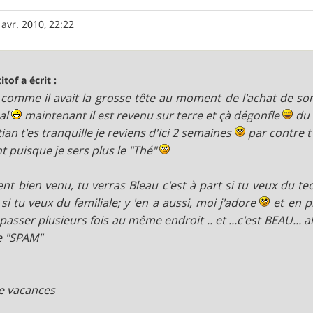
 avr. 2010, 22:22
itof a écrit :
comme il avait la grosse tête au moment de l'achat de son
al
maintenant il est revenu sur terre et çà dégonfle
du 
tian t'es tranquille je reviens d'ici 2 semaines
par contre t
t puisque je sers plus le "Thé"
nt bien venu, tu verras Bleau c'est à part si tu veux du tec
; si tu veux du familiale; y 'en a aussi, moi j'adore
et en pl
passer plusieurs fois au même endroit .. et ...c'est BEAU... al
e "SPAM"
e vacances