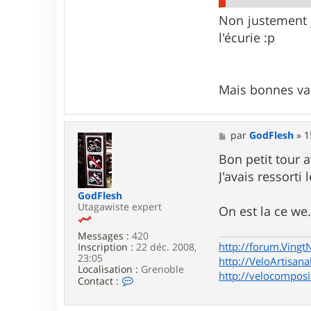
o
m
Non justement j'
a
l'écurie :p
Mais bonnes v
M
par
GodFlesh
»
1
e
s
Bon petit tour 
s
J'avais ressorti 
a
g
GodFlesh
e
Utagawiste expert
On est la ce we
Messages :
420
http://forum.Vingt
Inscription :
22 déc. 2008,
23:05
http://VeloArtisana
Localisation :
Grenoble
http://velocomposi
C
Contact :
o
n