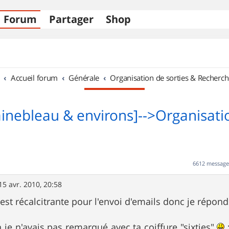
Forum
Partager
Shop
Accueil forum
Générale
Organisation de sorties & Recherch
ainebleau & environs]-->Organisati
6612 messag
15 avr. 2010, 20:58
st récalcitrante pour l'envoi d'emails donc je réponds
n je n'avais pas remarqué avec ta coiffure "sixties"
: