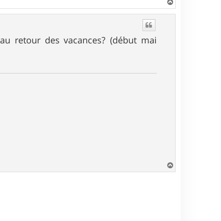
H
a
u
t
 au retour des vacances? (début mai
H
a
u
t