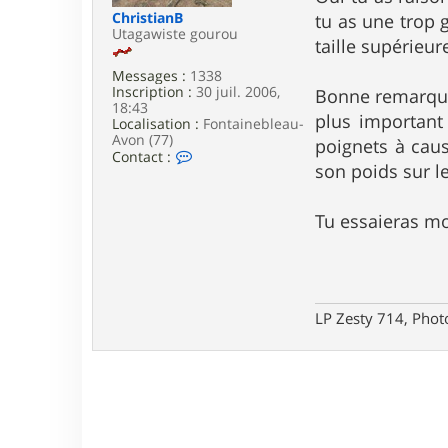
e
ChristianB
tu as une trop 
Utagawiste gourou
taille supérieur
Messages :
1338
Inscription :
30 juil. 2006,
Bonne remarque V
18:43
plus important 
Localisation :
Fontainebleau-
Avon (77)
poignets à caus
C
Contact :
son poids sur l
o
n
t
a
Tu essaieras m
c
t
e
r
C
h
LP Zesty 714, Phot
r
i
s
t
i
a
n
B