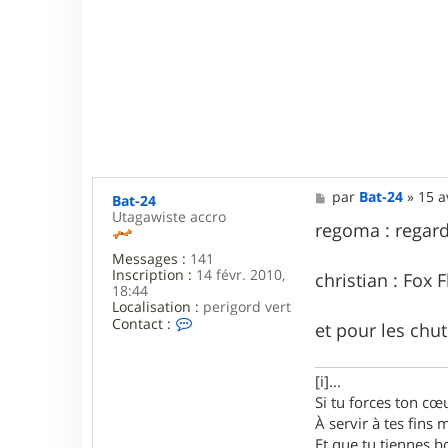
M
par
Bat-24
»
15 a
Bat-24
e
Utagawiste accro
s
regoma : regard
s
Messages :
141
a
Inscription :
14 févr. 2010,
g
christian : Fox F
18:44
e
Localisation :
perigord vert
C
Contact :
et pour les chu
o
n
t
[i]...
a
c
Si tu forces ton cœu
t
À servir à tes fins
e
Et que tu tiennes bo