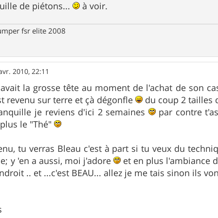
ouille de piétons...
à voir.
umper fsr elite 2008
avr. 2010, 22:11
avait la grosse tête au moment de l'achat de son ca
st revenu sur terre et çà dégonfle
du coup 2 tailles
ranquille je reviens d'ici 2 semaines
par contre t'a
 plus le "Thé"
u, tu verras Bleau c'est à part si tu veux du technique
e; y 'en a aussi, moi j'adore
et en plus l'ambiance de
roit .. et ...c'est BEAU... allez je me tais sinon ils v
s