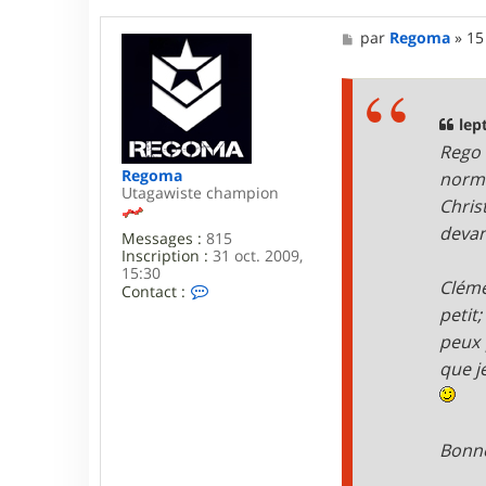
w
a
M
par
Regoma
»
15
r
e
m
s
s
a
g
lept
e
Rego 
Regoma
norm
Utagawiste champion
Chris
devan
Messages :
815
Inscription :
31 oct. 2009,
15:30
Cléme
C
Contact :
o
petit
n
peux 
t
a
que j
c
t
e
r
R
Bonn
e
g