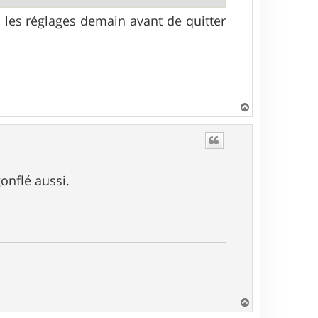
is les réglages demain avant de quitter
H
a
u
t
gonflé aussi.
H
a