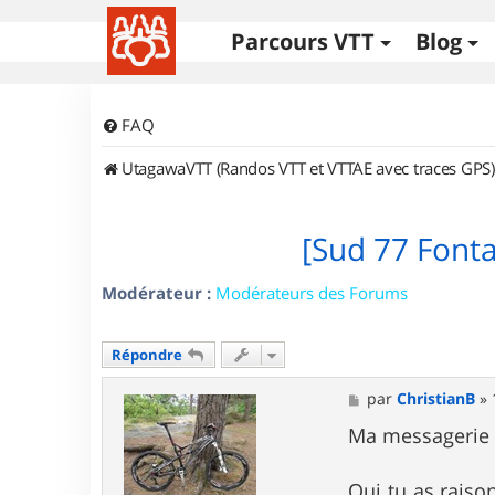
Parcours VTT
Blog
FAQ
UtagawaVTT (Randos VTT et VTTAE avec traces GPS)
[Sud 77 Font
Modérateur :
Modérateurs des Forums
Répondre
M
par
ChristianB
»
e
s
Ma messagerie e
s
a
g
Oui tu as raiso