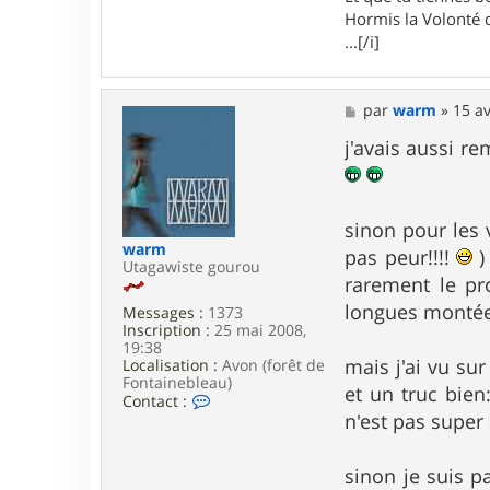
r
Hormis la Volonté q
B
a
...[/i]
t
-
2
4
M
par
warm
»
15 av
e
s
j'avais aussi r
s
a
g
e
sinon pour les 
warm
pas peur!!!!
)
Utagawiste gourou
rarement le pr
longues montée
Messages :
1373
Inscription :
25 mai 2008,
19:38
mais j'ai vu su
Localisation :
Avon (forêt de
Fontainebleau)
et un truc bien
C
Contact :
o
n'est pas super
n
t
a
sinon je suis p
c