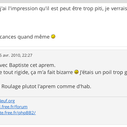
ai l'impression qu'il est peut être trop piti, je verra
acances quand même
5 avr. 2010, 22:27
avec Baptiste cet aprem.
le tout rigide, ça m'a fait bizarre
J'étais un poil trop 
. Roulage plutot l'aprem comme d'hab.
Neuf.org
l.free.fr/forum
te.free.fr/phpBB2/