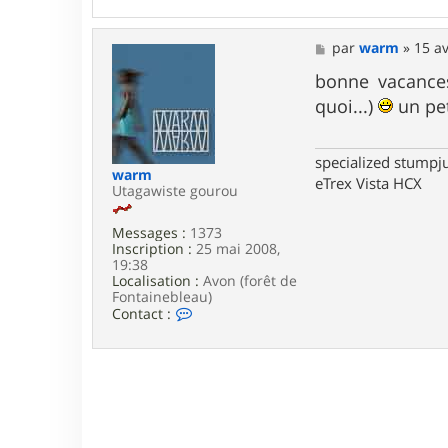
c
t
e
M
par
warm
»
15 av
r
e
l
s
bonne vacances
e
s
quoi...)
un pet
p
a
t
g
i
e
t
specialized stumpj
o
warm
eTrex Vista HCX
f
Utagawiste gourou
Messages :
1373
Inscription :
25 mai 2008,
19:38
Localisation :
Avon (forêt de
Fontainebleau)
C
Contact :
o
n
t
a
c
t
e
r