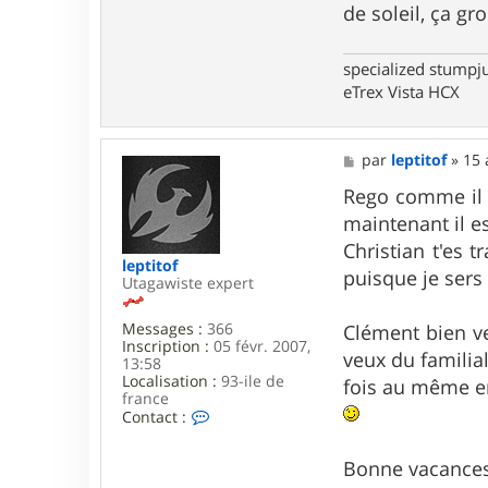
de soleil, ça gr
t
e
r
w
specialized stumpj
a
eTrex Vista HCX
r
m
M
par
leptitof
»
15 
e
s
Rego comme il 
s
maintenant il e
a
g
Christian t'es t
e
leptitof
puisque je sers
Utagawiste expert
Messages :
366
Clément bien ven
Inscription :
05 févr. 2007,
veux du familial
13:58
Localisation :
93-ile de
fois au même end
france
C
Contact :
o
n
Bonne vacance
t
a