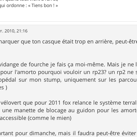
ui ordonne : « Tiens bon ! »
r. 2010, 21:16
emarquer que ton casque était trop en arrière, peut-êt
vidange de fourche je fais ça moi-même. Mais je ne l
 pour l'amorto pourquoi vouloir un rp23? un rp2 ne ser
opédal sur mon stump, uniquement sur les parcour
s )
r vélovert que pour 2011 fox relance le système terral
: une manette de blocage au guidon pour les amorto
 accessible (comme le mien)
artant pour dimanche, mais il faudra peut-être évite