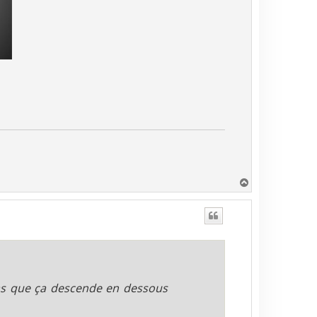
H
a
u
t
s que ça descende en dessous