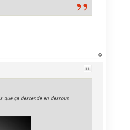
H
a
u
t
s que ça descende en dessous