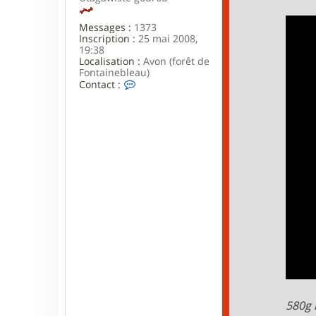
Messages :
1373
Inscription :
25 mai 2008,
19:38
Localisation :
Avon (forêt de
Fontainebleau)
C
Contact :
o
n
t
a
c
t
e
r
w
a
r
m
580g 