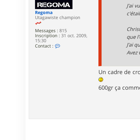
e
J'ai 
Regoma
c'éta
Utagawiste champion
Chris
Messages :
815
Inscription :
31 oct. 2009,
que l'
15:30
J'ai 
C
Contact :
o
Avez 
n
t
a
c
Un cadre de cro
t
e
r
600gr ça comme
R
e
g
o
m
a