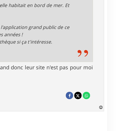
 elle habitait en bord de mer. Et
 l'application grand public de ce
es années !
hèque si ça t'intéresse.
and donc leur site n'est pas pour moi
H
a
u
t