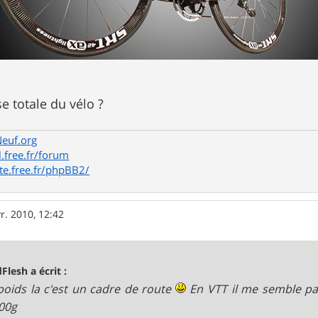
e totale du vélo ?
Neuf.org
l.free.fr/forum
te.free.fr/phpBB2/
r. 2010, 12:42
Flesh a écrit :
poids la c'est un cadre de route
En VTT il me semble pa
00g