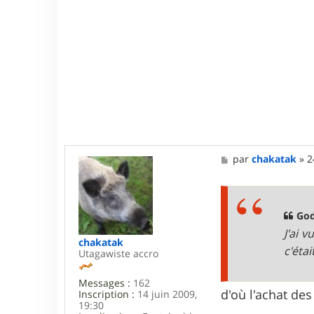
M
par
chakatak
»
2
e
s
s
a
g
God
e
J'ai 
chakatak
c'éta
Utagawiste accro
Messages :
162
d'où l'achat des 
Inscription :
14 juin 2009,
19:30