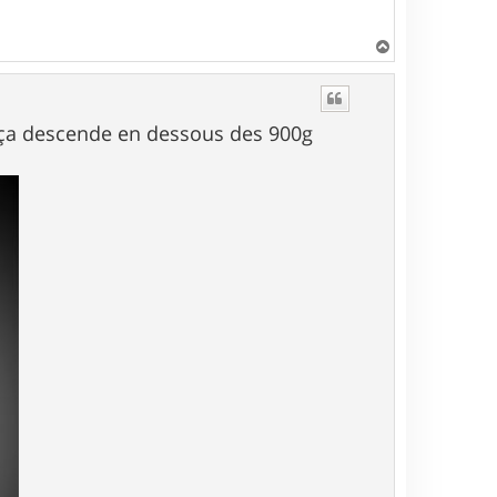
H
a
u
t
ça descende en dessous des 900g