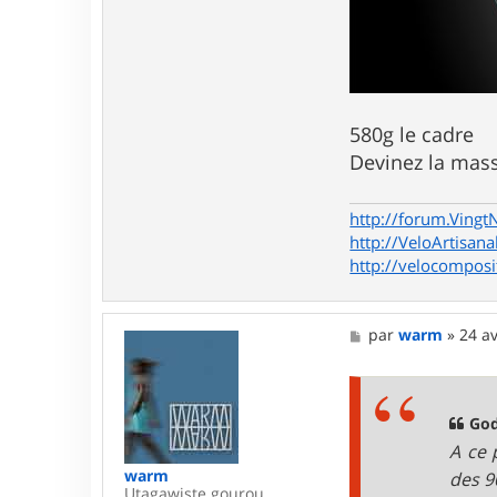
o
d
F
l
e
s
h
580g le cadre
Devinez la mass
http://forum.Vingt
http://VeloArtisana
http://velocomposi
M
par
warm
»
24 av
e
s
s
a
g
God
e
A ce 
warm
des 9
Utagawiste gourou