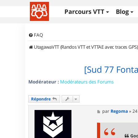
Parcours VTT
Blog
FAQ
UtagawaVTT (Randos VTT et VTTAE avec traces GPS)
[Sud 77 Font
Modérateur :
Modérateurs des Forums
Répondre
M
par
Regoma
»
24
e
s
s
a
g
God