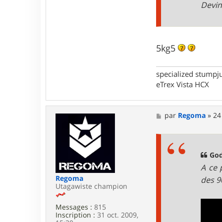
Devin
5kg5
specialized stumpj
eTrex Vista HCX
M
par
Regoma
»
24
e
s
s
a
g
God
e
A ce 
Regoma
des 9
Utagawiste champion
Messages :
815
Inscription :
31 oct. 2009,