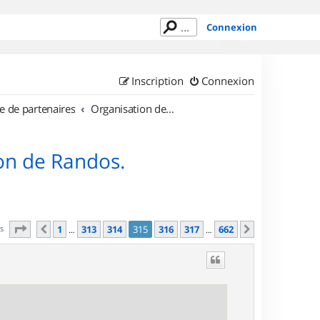
Connexion
Inscription
Connexion
e de partenaires
Organisation de sorties en région Île de France
on de Randos.
Page
315
sur
662
es
1
313
314
315
316
317
662
Précédent
Suivant
…
…