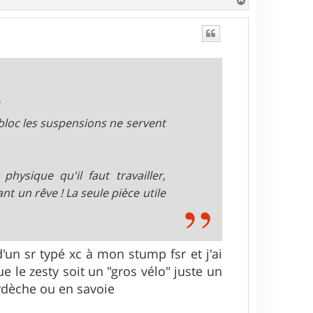
H
a
u
t
 bloc les suspensions ne servent
hysique qu'il faut travailler,
nt un rêve ! La seule pièce utile
'un sr typé xc à mon stump fsr et j'ai
ue le zesty soit un "gros vélo" juste un
 Ardèche ou en savoie