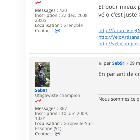
Et pour mieux pa
Messages :
420
vélo c'est juste
Inscription :
22 déc. 2008,
23:05
Localisation :
Grenoble
C
http://forum.Vingt
Contact :
o
http://VeloArtisana
n
http://velocomposi
t
a
c
t
M
par
Seb91
»
09 m
e
e
r
s
En parlant de c
G
s
o
a
d
g
F
Seb91
e
l
Utagawiste champion
Nous sommes ce qu
e
s
Messages :
867
h
Inscription :
10 juin 2009,
10:01
Localisation :
Gironville-Sur-
Essonne (91)
C
Contact :
o