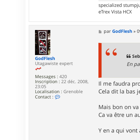
w
specialized stumpj
a
eTrex Vista HCX
r
m
M
par
GodFlesh
»
0
e
s
s
a
g
Seb
GodFlesh
e
Utagawiste expert
En pa
Messages :
420
Inscription :
22 déc. 2008,
Il me faudra pr
23:05
Cela dit la bas 
Localisation :
Grenoble
C
Contact :
o
n
Mais bon on va 
t
Ca va être un a
a
c
t
Y en a qui vont
e
r