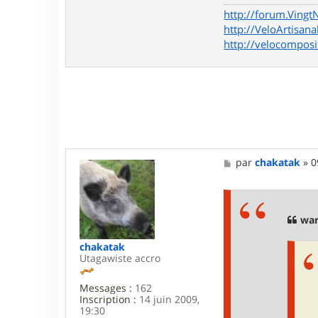
G
o
http://forum.Vingt
d
http://VeloArtisana
F
http://velocomposi
l
e
s
h
M
par
chakatak
»
0
e
s
s
a
g
war
e
chakatak
Utagawiste accro
Messages :
162
Inscription :
14 juin 2009,
19:30