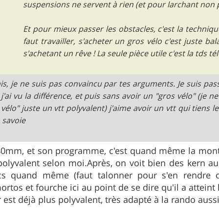
suspensions ne servent à rien (et pour larchant non 
Et pour mieux passer les obstacles, c'est la technique
faut travailler, s'acheter un gros vélo c'est juste ba
s'achetant un rêve ! La seule pièce utile c'est la tds t
s, je ne suis pas convaincu par tes arguments. Je suis pa
t j'ai vu la différence, et puis sans avoir un "gros vélo" (je 
 vélo" juste un vtt polyvalent) j'aime avoir un vtt qui tiens
 savoie
t 140mm, et son programme, c'est quand même la mo
 polyvalent selon moi.Après, on voit bien des kern au
cs quand même (faut talonner pour s'en rendre c
rtos et fourche ici au point de se dire qu'il a atteint 
est déjà plus polyvalent, très adapté à la rando aussi