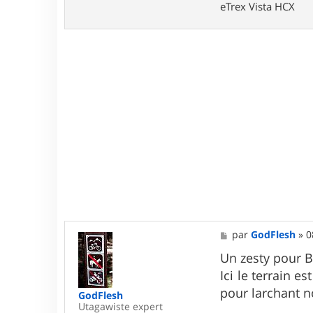
eTrex Vista HCX
M
par
GodFlesh
»
0
e
s
Un zesty pour Bl
s
Ici le terrain e
a
g
pour larchant n
GodFlesh
e
Utagawiste expert