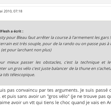
ai 2010, 07:18
Flesh a écrit :
sty pour Bleau faut arrêter la course à l'armement les gars !
e terrain est très souple, pour de la rando ou on passe pas à
n (et pour larchant non plus)
ur mieux passer les obstacles, c'est la technique et le p
eter un gros vélo c'est juste balancer de la thune en s'acheta
la tds télescopique.
uis pas convaincu par tes arguments. Je suis passé d
, et puis sans avoir un "gros vélo" (je ne trouve pas q
j'aime avoir un vtt qui tiens le choc quand je vais en