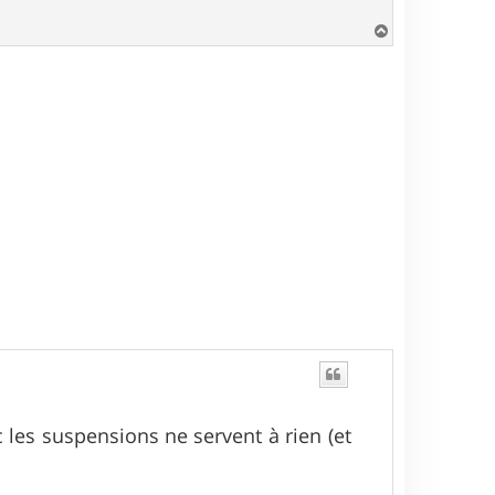
H
a
u
t
c les suspensions ne servent à rien (et