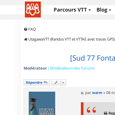
Parcours VTT
Blog
FAQ
UtagawaVTT (Randos VTT et VTTAE avec traces GPS)
[Sud 77 Font
Modérateur :
Modérateurs des Forums
Répondre
M
par
warm
»
08 m
e
s
s
a
g
Reg