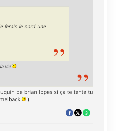
je ferais le nord une
la vie
uquin de brian lopes si ça te tente tu
camelback
)