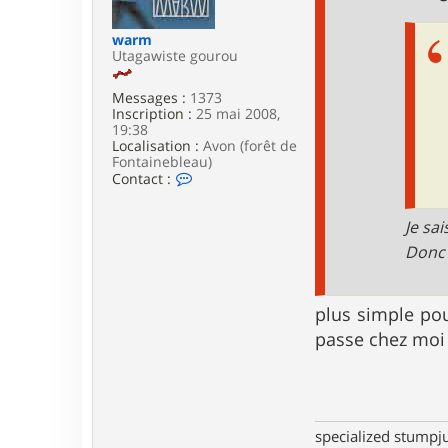
e
warm
Utagawiste gourou
Messages :
1373
Inscription :
25 mai 2008,
19:38
Localisation :
Avon (forêt de
Fontainebleau)
C
Contact :
o
n
t
Je sa
a
Donc 
c
t
e
r
plus simple pour
w
a
passe chez moi 
r
m
specialized stumpj