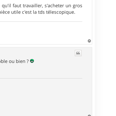
u'il faut travailler, s'acheter un gros
ièce utile c'est la tds télescopique.
H
a
u
t
oble ou bien ?