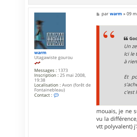
n
t
a
M
par
warm
»
09 m
c
e
t
s
e
s
r
a
S
g
God
e
e
Un ze
b
9
warm
Ici l
1
Utagawiste gourou
à rie
Messages :
1373
Inscription :
25 mai 2008,
Et po
19:38
s'ach
Localisation :
Avon (forêt de
Fontainebleau)
c'est 
C
Contact :
o
n
t
mouais, je ne s
a
vu la différence
c
t
vtt polyvalent) 
e
r