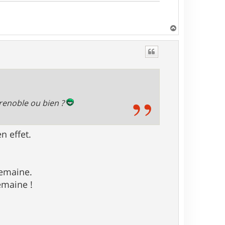
H
a
u
t
Grenoble ou bien ?
n effet.
semaine.
emaine !