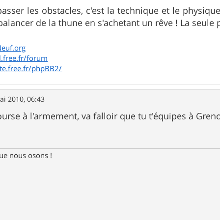
sser les obstacles, c'est la technique et le physique q
 balancer de la thune en s'achetant un rêve ! La seule p
Neuf.org
l.free.fr/forum
te.free.fr/phpBB2/
ai 2010, 06:43
ourse à l'armement, va falloir que tu t'équipes à Gren
e nous osons !