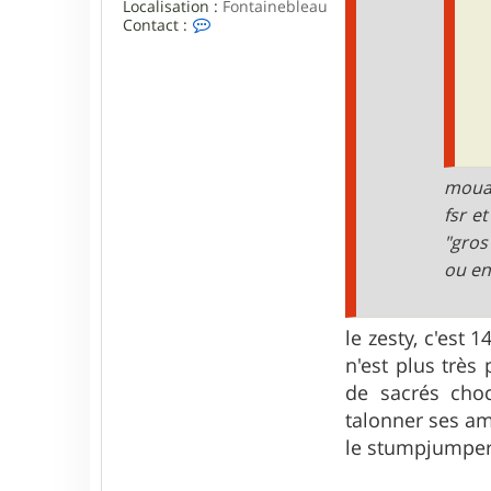
Localisation :
Fontainebleau
C
Contact :
o
n
t
a
c
t
e
r
c
mouai
h
fsr e
a
k
"gros
a
ou en
t
a
k
le zesty, c'es
n'est plus très
de sacrés cho
talonner ses amo
le stumpjumper 