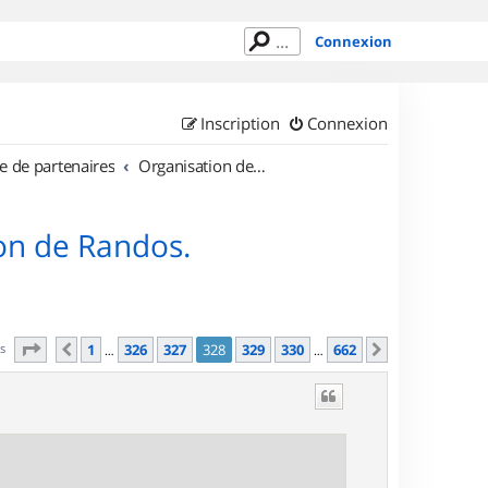
Connexion
Inscription
Connexion
e de partenaires
Organisation de sorties en région Île de France
on de Randos.
Page
328
sur
662
es
1
326
327
328
329
330
662
Précédent
Suivant
…
…