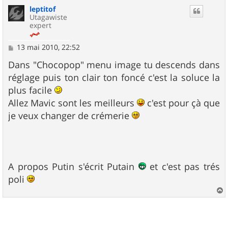
u
leptitof
t
Utagawiste
expert
M
13 mai 2010, 22:52
e
s
Dans "Chocopop" menu image tu descends dans
s
réglage puis ton clair ton foncé c'est la soluce la
a
g
plus facile
e
Allez Mavic sont les meilleurs
c'est pour çà que
je veux changer de crémerie
A propos Putin s'écrit Putain
et c'est pas trés
poli
a
u
t