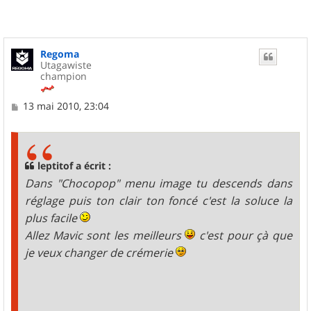
Regoma
Utagawiste
champion
M
13 mai 2010, 23:04
e
s
s
a
g
leptitof a écrit :
e
Dans "Chocopop" menu image tu descends dans
réglage puis ton clair ton foncé c'est la soluce la
plus facile
Allez Mavic sont les meilleurs
c'est pour çà que
je veux changer de crémerie