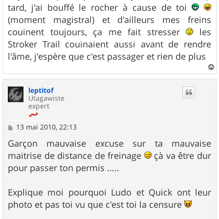
tard, j'ai bouffé le rocher à cause de toi
(moment magistral) et d'ailleurs mes freins
couinent toujours, ça me fait stresser
les
Stroker Trail couinaient aussi avant de rendre
l'âme, j'espère que c'est passager et rien de plus
a
u
leptitof
t
Utagawiste
expert
M
13 mai 2010, 22:13
e
s
Garçon mauvaise excuse sur ta mauvaise
s
maitrise de distance de freinage
çà va être dur
a
g
pour passer ton permis .....
e
Explique moi pourquoi Ludo et Quick ont leur
photo et pas toi vu que c'est toi la censure