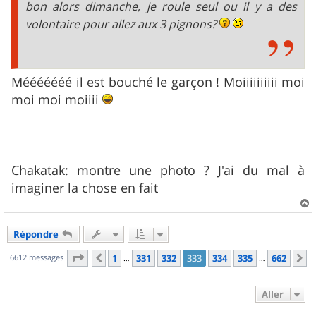
bon alors dimanche, je roule seul ou il y a des
volontaire pour allez aux 3 pignons?
Mééééééé il est bouché le garçon ! Moiiiiiiiiii moi
moi moi moiiii
Chakatak: montre une photo ? J'ai du mal à
imaginer la chose en fait
a
u
Répondre
t
Page
333
sur
662
6612 messages
1
331
332
333
334
335
662
Précédent
S
…
…
Aller