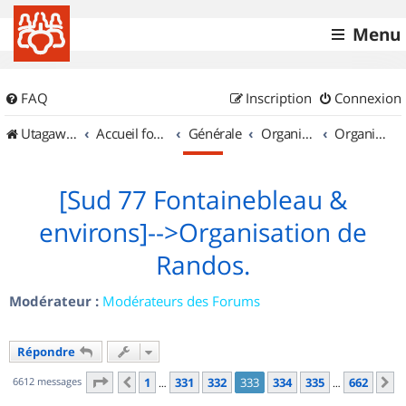
Menu
FAQ
Inscription
Connexion
UtagawaVTT (Randos VTT et VTTAE avec traces GPS)
Accueil forum
Générale
Organisation de sorties & Recherche de partenaires
Organisation de sorties en région Île de France
[Sud 77 Fontainebleau &
environs]-->Organisation de
Randos.
Modérateur :
Modérateurs des Forums
Répondre
Page
333
sur
662
6612 messages
1
331
332
333
334
335
662
Précédent
S
…
…