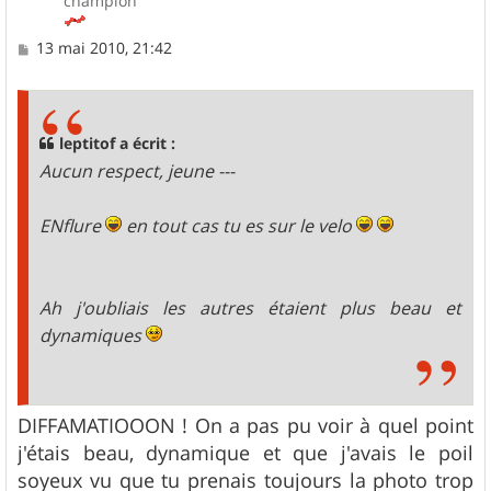
champion
M
13 mai 2010, 21:42
e
s
s
a
g
leptitof a écrit :
e
Aucun respect, jeune ---
ENflure
en tout cas tu es sur le velo
Ah j'oubliais les autres étaient plus beau et
dynamiques
DIFFAMATIOOON ! On a pas pu voir à quel point
j'étais beau, dynamique et que j'avais le poil
soyeux vu que tu prenais toujours la photo trop