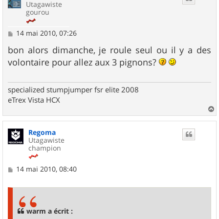
Utagawiste
gourou
M
14 mai 2010, 07:26
e
s
bon alors dimanche, je roule seul ou il y a des
s
volontaire pour allez aux 3 pignons?
a
g
e
specialized stumpjumper fsr elite 2008
eTrex Vista HCX
a
u
Regoma
t
Utagawiste
champion
M
14 mai 2010, 08:40
e
s
s
a
g
warm a écrit :
e