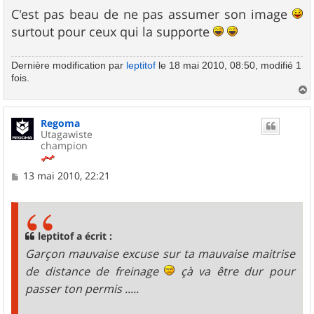
C'est pas beau de ne pas assumer son image
surtout pour ceux qui la supporte
Dernière modification par
leptitof
le 18 mai 2010, 08:50, modifié 1
fois.
a
u
Regoma
t
Utagawiste
champion
M
13 mai 2010, 22:21
e
s
s
a
g
leptitof a écrit :
e
Garçon mauvaise excuse sur ta mauvaise maitrise
de distance de freinage
çà va être dur pour
passer ton permis .....