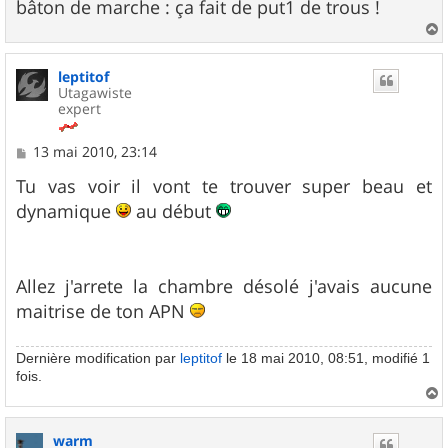
bâton de marche : ça fait de put1 de trous !
a
u
leptitof
t
Utagawiste
expert
M
13 mai 2010, 23:14
e
s
Tu vas voir il vont te trouver super beau et
s
dynamique
au début
a
g
e
Allez j'arrete la chambre désolé j'avais aucune
maitrise de ton APN
Dernière modification par
leptitof
le 18 mai 2010, 08:51, modifié 1
fois.
a
u
warm
t