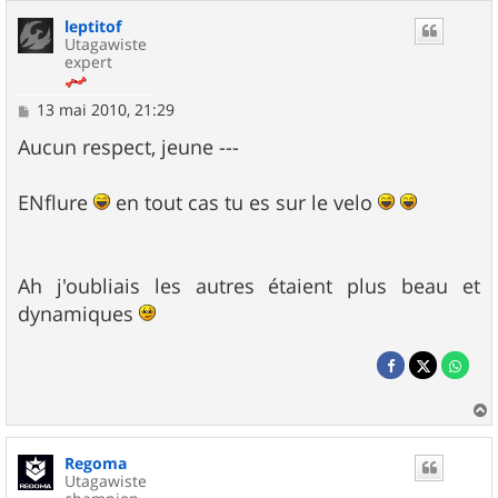
leptitof
Utagawiste
expert
M
13 mai 2010, 21:29
e
s
Aucun respect, jeune ---
s
a
g
ENflure
en tout cas tu es sur le velo
e
Ah j'oubliais les autres étaient plus beau et
dynamiques
a
u
Regoma
t
Utagawiste