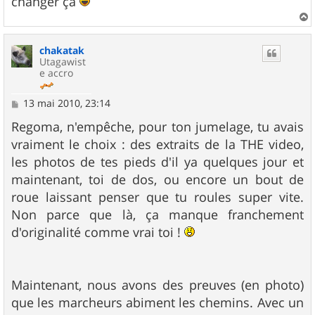
changer ça
a
u
chakatak
t
Utagawist
e accro
M
13 mai 2010, 23:14
e
s
Regoma, n'empêche, pour ton jumelage, tu avais
s
vraiment le choix : des extraits de la THE video,
a
g
les photos de tes pieds d'il ya quelques jour et
e
maintenant, toi de dos, ou encore un bout de
roue laissant penser que tu roules super vite.
Non parce que là, ça manque franchement
d'originalité comme vrai toi !
Maintenant, nous avons des preuves (en photo)
que les marcheurs abiment les chemins. Avec un