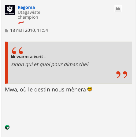
Regoma
Utagawiste
champion
M
18 mai 2010, 11:54
e
s
s
a
g
warm a écrit :
e
sinon qui et quoi pour dimanche?
Mwa, où le destin nous mènera