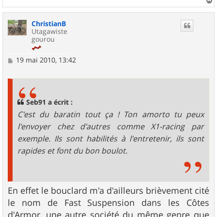
a
u
ChristianB
t
Utagawiste
gourou
M
19 mai 2010, 13:42
e
s
s
a
g
Seb91 a écrit :
e
C'est du baratin tout ça ! Ton amorto tu peux
l'envoyer chez d'autres comme X1-racing par
exemple. Ils sont habilités à l'entretenir, ils sont
rapides et font du bon boulot.
En effet le bouclard m'a d'ailleurs brièvement cité
le nom de Fast Suspension dans les Côtes
d'Armor, une autre société du même genre que