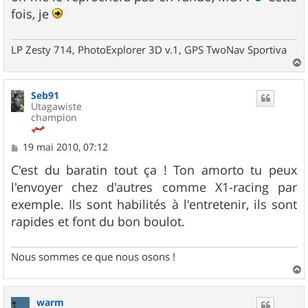
fois, je
LP Zesty 714, PhotoExplorer 3D v.1, GPS TwoNav Sportiva
a
u
Seb91
t
Utagawiste
champion
M
19 mai 2010, 07:12
e
s
C'est du baratin tout ça ! Ton amorto tu peux
s
l'envoyer chez d'autres comme X1-racing par
a
g
exemple. Ils sont habilités à l'entretenir, ils sont
e
rapides et font du bon boulot.
Nous sommes ce que nous osons !
a
u
warm
t