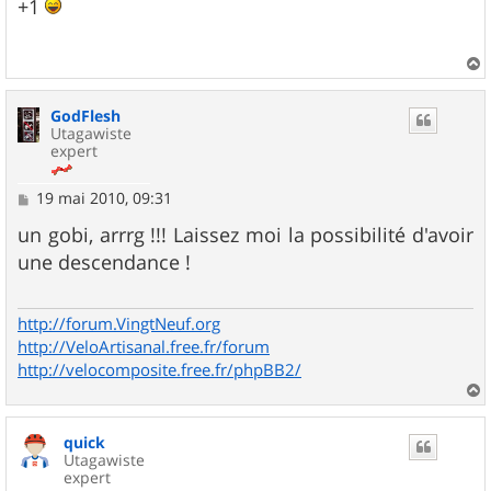
s
+1
s
a
g
e
a
u
GodFlesh
t
Utagawiste
expert
M
19 mai 2010, 09:31
e
s
un gobi, arrrg !!! Laissez moi la possibilité d'avoir
s
une descendance !
a
g
e
http://forum.VingtNeuf.org
http://VeloArtisanal.free.fr/forum
http://velocomposite.free.fr/phpBB2/
a
u
quick
t
Utagawiste
expert