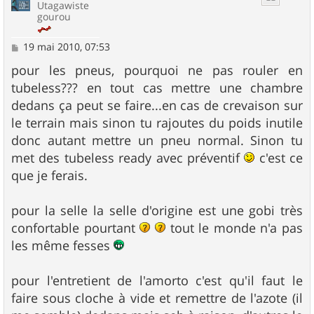
Utagawiste
gourou
M
19 mai 2010, 07:53
e
s
pour les pneus, pourquoi ne pas rouler en
s
tubeless??? en tout cas mettre une chambre
a
g
dedans ça peut se faire...en cas de crevaison sur
e
le terrain mais sinon tu rajoutes du poids inutile
donc autant mettre un pneu normal. Sinon tu
met des tubeless ready avec préventif
c'est ce
que je ferais.
pour la selle la selle d'origine est une gobi très
confortable pourtant
tout le monde n'a pas
les même fesses
pour l'entretient de l'amorto c'est qu'il faut le
faire sous cloche à vide et remettre de l'azote (il