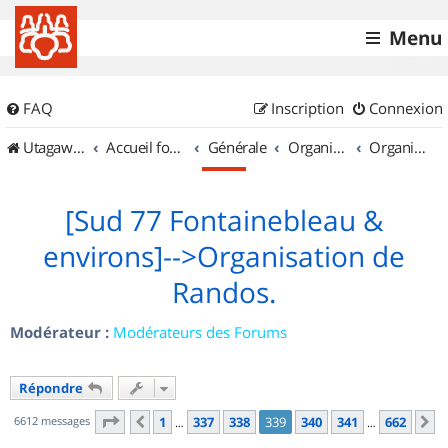
Menu
FAQ
Inscription
Connexion
UtagawaVTT (Randos VTT et VTTAE avec traces GPS)
Accueil forum
Générale
Organisation de sorties & Recherche de partenaires
Organisation de sorties en région Île de France
[Sud 77 Fontainebleau &
environs]-->Organisation de
Randos.
Modérateur :
Modérateurs des Forums
Répondre
Page
339
sur
662
6612 messages
1
337
338
339
340
341
662
Précédent
S
…
…