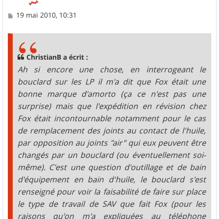
M
19 mai 2010, 10:31
e
s
s
a
g
ChristianB a écrit :
e
Ah si encore une chose, en interrogeant le
bouclard sur les LP il m'a dit que Fox était une
bonne marque d'amorto (ça ce n'est pas une
surprise) mais que l'expédition en révision chez
Fox était incontournable notamment pour le cas
de remplacement des joints au contact de l'huile,
par opposition au joints "air" qui eux peuvent être
changés par un bouclard (ou éventuellement soi-
même). C'est une question d'outillage et de bain
d'équipement en bain d'huile, le bouclard s'est
renseigné pour voir la faisabilité de faire sur place
le type de travail de SAV que fait Fox (pour les
raisons qu'on m'a expliquées au téléphone