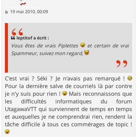
M
19 mai 2010, 00:09
e
s
s
a
g
leptitof a écrit :
e
Vous êtes de vrais Piplettes
et certain de vrai
Spammeur, suivez mon regard,
C'est vrai ? Séki ? Je n'avais pas remarqué !
Pour la dernière salve de courriels là par contre
je n'y suis pour rien !
Mais reconnaissons que
les difficultés informatiques du forum
UtagawaVTT qui surviennent de temps en temps
et auxquelles je ne comprendrai rien, rendent la
tâche difficile à tous ces commérages de topic !