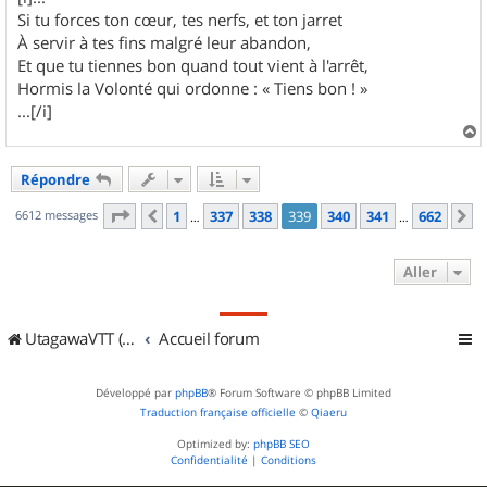
Si tu forces ton cœur, tes nerfs, et ton jarret
À servir à tes fins malgré leur abandon,
Et que tu tiennes bon quand tout vient à l'arrêt,
Hormis la Volonté qui ordonne : « Tiens bon ! »
...[/i]
a
u
Répondre
t
Page
339
sur
662
6612 messages
1
337
338
339
340
341
662
Précédent
S
…
…
Aller
UtagawaVTT (Randos VTT et VTTAE avec traces GPS)
Accueil forum
Développé par
phpBB
® Forum Software © phpBB Limited
Traduction française officielle
©
Qiaeru
Optimized by:
phpBB SEO
Confidentialité
|
Conditions