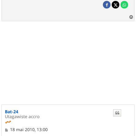
a
u
t
Bat-24
Utagawiste accro
M
18 mai 2010, 13:00
e