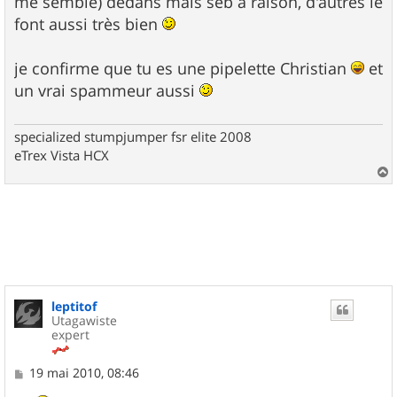
me semble) dedans mais seb à raison, d'autres le
font aussi très bien
je confirme que tu es une pipelette Christian
et
un vrai spammeur aussi
specialized stumpjumper fsr elite 2008
eTrex Vista HCX
a
u
t
leptitof
Utagawiste
expert
M
19 mai 2010, 08:46
e