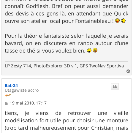
connaît Godflesh. Bref on peut aussi demander
des devis à ces gens-là, en attendant que Quick
ouvre son atelier local pour Fontainebleau !
Pour la théorie fantaisiste selon laquelle je serais
bavard, on en discutera en rando autour d'une
tasse de thé si vous voulez bien.
LP Zesty 714, PhotoExplorer 3D v.1, GPS TwoNav Sportiva
a
u
Bat-24
t
Utagawiste accro
M
19 mai 2010, 17:17
e
s
tiens, je viens de retrouver une vieille
s
modélisation fort utile pour choisir une monture
a
g
(trop tard malheureusement pour Christian, mais
e