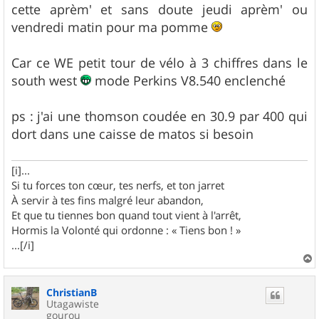
s
cette aprèm' et sans doute jeudi aprèm' ou
s
vendredi matin pour ma pomme
a
g
e
Car ce WE petit tour de vélo à 3 chiffres dans le
south west
mode Perkins V8.540 enclenché
ps : j'ai une thomson coudée en 30.9 par 400 qui
dort dans une caisse de matos si besoin
[i]...
Si tu forces ton cœur, tes nerfs, et ton jarret
À servir à tes fins malgré leur abandon,
Et que tu tiennes bon quand tout vient à l'arrêt,
Hormis la Volonté qui ordonne : « Tiens bon ! »
...[/i]
a
u
ChristianB
t
Utagawiste
gourou