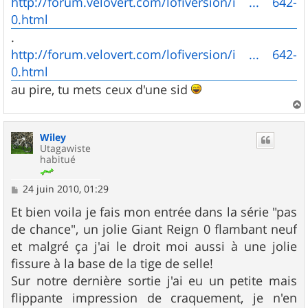
http://forum.velovert.com/lofiversion/i ... 642-
0.html
.
http://forum.velovert.com/lofiversion/i ... 642-
0.html
au pire, tu mets ceux d'une sid
a
u
Wiley
t
Utagawiste
habitué
M
24 juin 2010, 01:29
e
s
Et bien voila je fais mon entrée dans la série "pas
s
de chance", un jolie Giant Reign 0 flambant neuf
a
g
et malgré ça j'ai le droit moi aussi à une jolie
e
fissure à la base de la tige de selle!
Sur notre dernière sortie j'ai eu un petite mais
flippante impression de craquement, je n'en