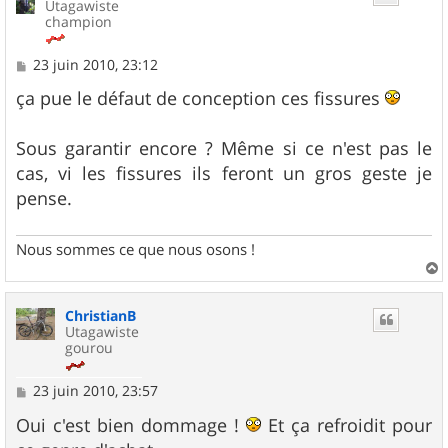
Utagawiste
champion
M
23 juin 2010, 23:12
e
s
ça pue le défaut de conception ces fissures
s
a
g
Sous garantir encore ? Même si ce n'est pas le
e
cas, vi les fissures ils feront un gros geste je
pense.
Nous sommes ce que nous osons !
a
u
ChristianB
t
Utagawiste
gourou
M
23 juin 2010, 23:57
e
s
Oui c'est bien dommage !
Et ça refroidit pour
s