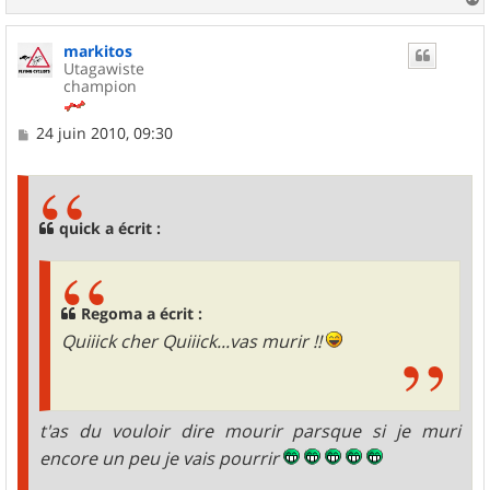
a
u
markitos
t
Utagawiste
champion
M
24 juin 2010, 09:30
e
s
s
a
g
quick a écrit :
e
Regoma a écrit :
Quiiick cher Quiiick...vas murir !!
t'as du vouloir dire mourir parsque si je muri
encore un peu je vais pourrir