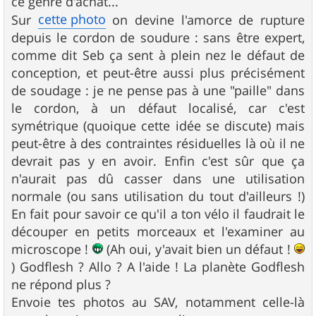
ce genre d'achat...
a
g
cette photo
Sur
on devine l'amorce de rupture
e
depuis le cordon de soudure : sans être expert,
comme dit Seb ça sent à plein nez le défaut de
conception, et peut-être aussi plus précisément
de soudage : je ne pense pas à une "paille" dans
le cordon, à un défaut localisé, car c'est
symétrique (quoique cette idée se discute) mais
peut-être à des contraintes résiduelles là où il ne
devrait pas y en avoir. Enfin c'est sûr que ça
n'aurait pas dû casser dans une utilisation
normale (ou sans utilisation du tout d'ailleurs !)
En fait pour savoir ce qu'il a ton vélo il faudrait le
découper en petits morceaux et l'examiner au
microscope !
(Ah oui, y'avait bien un défaut !
) Godflesh ? Allo ? A l'aide ! La planète Godflesh
ne répond plus ?
Envoie tes photos au SAV, notamment celle-là