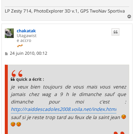
LP Zesty 714, PhotoExplorer 3D v.1, GPS TwoNav Sportiva
a
u
chakatak
t
Utagawist
e accro
M
24 juin 2010, 00:12
e
s
s
a
g
quick a écrit :
e
je veux bien toujours de vous mais vous venez
jamais chez wag a 9 h le dimanche sauf que
dimanche pour moi c'est :
http://raiddescadoles2008.voila.net/index.html
sauf si je reste trop tard au feux de la saint jean