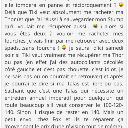
elle tombera en panne et réciproquement ?
Déjà que Tiki veut absolument me racheter ma
Thor (et que j'ai réussi à sauvegarder mon Stump
qu'il voulait me récupérer aussi...
) alors si
vous êtes deux à vouloir me racheter mes
fourches je vais finir par me retrouver avec deux
spads...sans fourche !
je saurai d'ici samedi
soir si Tiki veut vraiment me récupérer ma Thor
ou pas (en effet j'ai des autocollants décollés
côté gauche et c'est pas chouette, c'est idiot, je
ne sais pas où on pourrait en retrouver) et après
je pourrai te dire si ma Talas est libre ou pas.
Sachant que c'est une Talas qui nécessite un
entretien annuel impératif pour quelqu'un qui
roule beaucoup s'il veut conserver le 100-120-
140. Sinon il risque de rester en 140. Mais un
petit envoi chez Fox et ils te réparent ça
(moyennant le prix d'une révision tout de même).