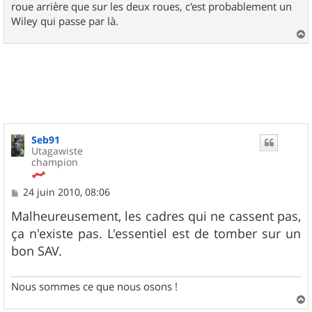
roue arrière que sur les deux roues, c'est probablement un
Wiley qui passe par là.
a
u
t
Seb91
Utagawiste
champion
M
24 juin 2010, 08:06
e
s
Malheureusement, les cadres qui ne cassent pas,
s
ça n'existe pas. L'essentiel est de tomber sur un
a
g
bon SAV.
e
Nous sommes ce que nous osons !
a