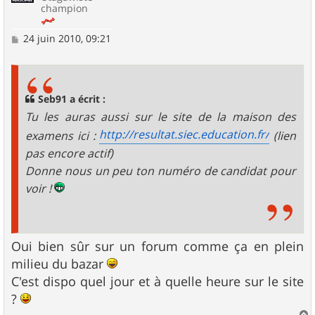
champion
M
24 juin 2010, 09:21
e
s
s
a
g
Seb91 a écrit :
e
Tu les auras aussi sur le site de la maison des
http://resultat.siec.education.fr/
examens ici :
(lien
pas encore actif)
Donne nous un peu ton numéro de candidat pour
voir !
Oui bien sûr sur un forum comme ça en plein
milieu du bazar
C'est dispo quel jour et à quelle heure sur le site
?