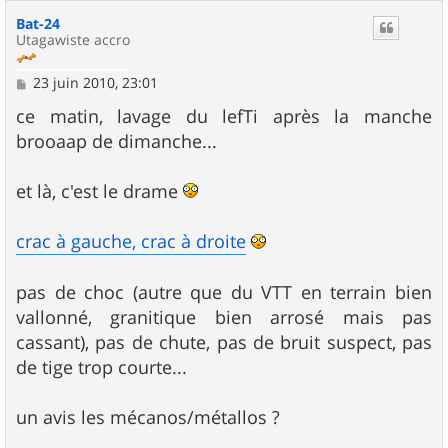
Bat-24
Utagawiste accro
M
23 juin 2010, 23:01
e
s
ce matin, lavage du lefTi après la manche
s
brooaap de dimanche...
a
g
e
et là, c'est le drame
crac à gauche, crac à droite
pas de choc (autre que du VTT en terrain bien
vallonné, granitique bien arrosé mais pas
cassant), pas de chute, pas de bruit suspect, pas
de tige trop courte...
un avis les mécanos/métallos ?