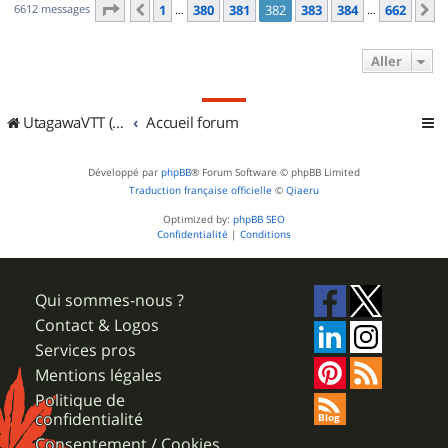
Page
382
sur
662
6612 messages
1
380
381
382
383
384
662
Précédent
S
…
…
Aller
UtagawaVTT (Randos VTT et VTTAE avec traces GPS)
Accueil forum
Développé par
phpBB
® Forum Software © phpBB Limited
Traduction française officielle
©
Qiaeru
Optimized by:
phpBB SEO
Confidentialité
|
Conditions
Qui sommes-nous ?
Contact & Logos
Services pros
Mentions légales
Politique de
confidentialité
Consentement / Cookies