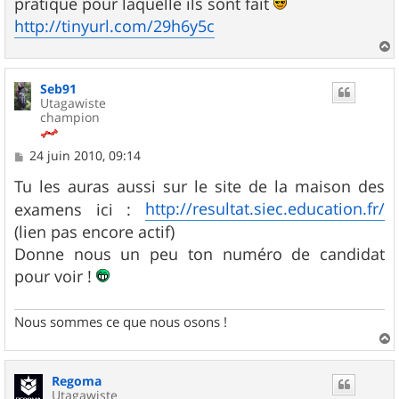
pratique pour laquelle ils sont fait
http://tinyurl.com/29h6y5c
a
u
Seb91
t
Utagawiste
champion
M
24 juin 2010, 09:14
e
s
Tu les auras aussi sur le site de la maison des
s
http://resultat.siec.education.fr/
examens ici :
a
g
(lien pas encore actif)
e
Donne nous un peu ton numéro de candidat
pour voir !
Nous sommes ce que nous osons !
a
u
Regoma
t
Utagawiste