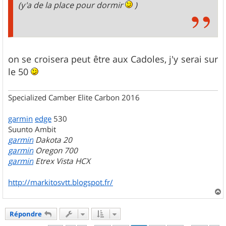
(y'a de la place pour dormir
)
on se croisera peut être aux Cadoles, j'y serai sur
le 50
Specialized Camber Elite Carbon 2016
garmin
edge
530
Suunto Ambit
garmin
Dakota 20
garmin
Oregon 700
garmin
Etrex Vista HCX
http://markitosvtt.blogspot.fr/
a
u
Répondre
t