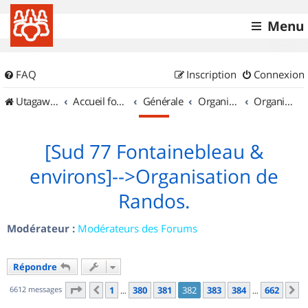
Menu
FAQ
Inscription
Connexion
UtagawaVTT (Randos VTT et VTTAE avec traces GPS)
Accueil forum
Générale
Organisation de sorties & Recherche de partenaires
Organisation de sorties en région Île de France
[Sud 77 Fontainebleau &
environs]-->Organisation de
Randos.
Modérateur :
Modérateurs des Forums
Répondre
Page
382
sur
662
6612 messages
1
380
381
382
383
384
662
Précédent
S
…
…