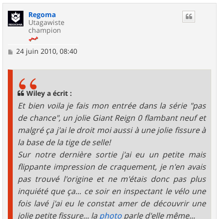
u
Regoma
t
Utagawiste
champion
M
24 juin 2010, 08:40
e
s
s
a
g
Wiley a écrit :
e
Et bien voila je fais mon entrée dans la série "pas
de chance", un jolie Giant Reign 0 flambant neuf et
malgré ça j'ai le droit moi aussi à une jolie fissure à
la base de la tige de selle!
Sur notre dernière sortie j'ai eu un petite mais
flippante impression de craquement, je n'en avais
pas trouvé l'origine et ne m'étais donc pas plus
inquiété que ça... ce soir en inspectant le vélo une
fois lavé j'ai eu le constat amer de découvrir une
jolie petite fissure... la
photo
parle d'elle même...