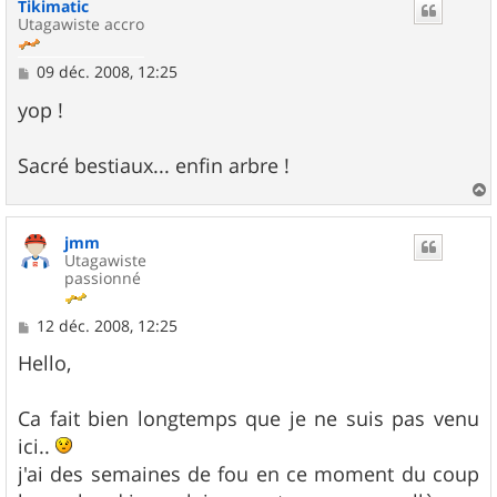
Tikimatic
t
Utagawiste accro
M
09 déc. 2008, 12:25
e
s
yop !
s
a
g
Sacré bestiaux... enfin arbre !
e
a
u
jmm
t
Utagawiste
passionné
M
12 déc. 2008, 12:25
e
s
Hello,
s
a
g
Ca fait bien longtemps que je ne suis pas venu
e
ici..
j'ai des semaines de fou en ce moment du coup