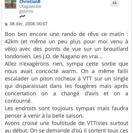
ChristianB
t
Utagawiste
gourou
M
08 déc. 2008, 00:07
e
s
Bon ben encore une rando de rêve ce matin :
s
42km (et même un peu plus pour moi venu à
a
g
vélo) avec des points de vue sur un brouillard
e
londonien. Les J.O. de Nagano en vrai...
Allez n'exagérons rien, sympa cette sortie que
nous avait concocté warm. On a même failli
escalader un piton rocheux à VTT sur un single
qui disparaissait dans les fougères mais après
concertation on a changé d'avis et on a
contourné.
Les endroits sont toujours sympas mais faudra
penser à venir à la belle saison.
Avons croisé une foultitude de VTTistes surtout
au début. On se demande d'où il sortent tous ces