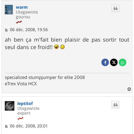
warm
Utagawiste
gourou
M
06 déc. 2008, 19:56
e
s
ah ben ça m'fait bien plaisir de pas sortir tout
s
seul dans ce froid!!
a
g
e
specialized stumpjumper fsr elite 2008
eTrex Vista HCX
a
u
leptitof
t
Utagawiste
expert
M
06 déc. 2008, 20:01
e