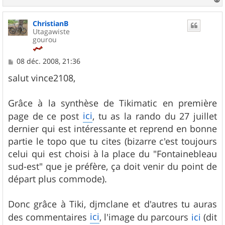
a
u
ChristianB
t
Utagawiste
gourou
M
08 déc. 2008, 21:36
e
s
salut vince2108,
s
a
g
Grâce à la synthèse de Tikimatic en première
e
ici
page de ce post
, tu as la rando du 27 juillet
dernier qui est intéressante et reprend en bonne
partie le topo que tu cites (bizarre c'est toujours
celui qui est choisi à la place du "Fontainebleau
sud-est" que je préfère, ça doit venir du point de
départ plus commode).
Donc grâce à Tiki, djmclane et d'autres tu auras
ici
des commentaires
, l'image du parcours
ici
(dit