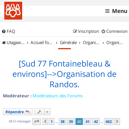
Menu
FAQ
Inscription
Connexion
UtagawaVTT (Randos VTT et VTTAE avec traces GPS)
Accueil forum
Générale
Organisation de sorties & Recherche de partenaires
Organisation de sorties en région Île de France
[Sud 77 Fontainebleau &
environs]-->Organisation de
Randos.
Modérateur :
Modérateurs des Forums
Répondre
Page
40
sur
662
6612 messages
1
38
39
40
41
42
662
Précédent
Sui
…
…