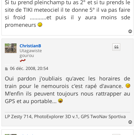
s
Si tu prend pleinchamp tu as 2° et si tu prends le
s
site de TIKI meteociel il te donne 5° il va pas faire
a
g
si froid ...........et puis il y aura moins sde
e
promeneurs
a
u
ChristianB
t
Utagawiste
gourou
M
06 déc. 2008, 20:54
e
s
Oui pardon j'oubliais qu'avec les horaires de
s
train pour le nemourois c'est rapé d'avance.
a
g
M'enfin ils peuvent toujours nous rattrapper au
e
GPS et au portable...
LP Zesty 714, PhotoExplorer 3D v.1, GPS TwoNav Sportiva
a
u