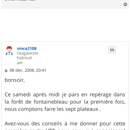
a
u
t
vince2108
Utagawiste
habitué
M
08 déc. 2008, 20:41
e
s
bonsoir,
s
a
g
Ce samedi aprés midi je pars en repérage dans
e
la forêt de fontainebleau pour la premiére fois,
nous comptons faire les sept plateaux .
Avez-vous des conseils à me donner pour cette