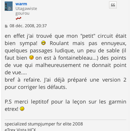
warm
t
Utagawiste
gourou
M
08 déc. 2008, 20:37
e
s
en effet j'ai trouvé que mon "petit" circuit était
s
bien sympa!
Roulant mais pas ennuyeux,
a
g
quelques passages ludique, un peu de sable (il
e
faut bien
on est à fontainebleau...) des points
de vue qui malheureusement ne donnait point
de vue....
bref à refaire. J'ai déjà préparé une version 2
pour corriger les défauts.
P.S merci leptitof pour la leçon sur les garmin
etrex!
specialized stumpjumper fsr elite 2008
eTrex Vista HCX