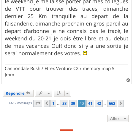
le weekend je me laisse porter par mes collègues
de VTT pour trouver des traces, dimanche
dernier 25 Km tranquille au depart de la
faisanderie, dimanche prochain en gros pareil au
depart d'arbonne je ne connais pas le tracé, le
weekend du 20-21 je dois être libre et au debut
de mes vacances Ouf! donc si y a une sortie je
serai normalement des votres.
Cannondale Rush / Etrex Venture CX / memory map 5
Jmm
a
u
Répondre
t
Page
40
sur
662
6612 messages
1
38
39
40
41
42
662
Précédent
Sui
…
…
Aller