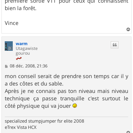
premiére sortie VTT pour ceux qui connaissent
bien la forêt.
Vince
a
u
warm
t
Utagawiste
gourou
M
08 déc. 2008, 21:36
e
s
mon conseil serait de prendre son temps car il y
s
a des côtes et du sable.
a
g
Après je ne connais pas ton niveau mais niveau
e
technique ça passe tranquille c'est surtout le
côté physique qui va jouer
specialized stumpjumper fsr elite 2008
eTrex Vista HCX