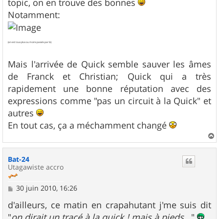
topic, on en trouve des bonnes
Notamment:
(on est tous plus ou moins passés par là)
Mais l'arrivée de Quick semble sauver les âmes
de Franck et Christian; Quick qui a très
rapidement une bonne réputation avec des
expressions comme "pas un circuit à la Quick" et
autres
En tout cas, ça a méchamment changé
a
u
Bat-24
t
Utagawiste accro
M
30 juin 2010, 16:26
e
s
d'ailleurs, ce matin en crapahutant j'me suis dit
s
"
on dirait un tracé à la quick ! mais à pieds...
"
a