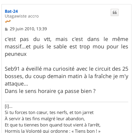
Bat-24
Utagawiste accro
M
29 juin 2010, 13:39
e
s
c'est pas du vtt, mais c'est dans le même
s
massif...et puis le sable est trop mou pour les
a
g
peuneux
e
Seb91 a éveillé ma curiosité avec le circuit des 25
bosses, du coup demain matin à la fraîche je m'y
attaque...
Dans le sens horaire ça passe bien ?
[i]...
Si tu forces ton cœur, tes nerfs, et ton jarret
À servir à tes fins malgré leur abandon,
Et que tu tiennes bon quand tout vient à l'arrêt,
Hormis la Volonté qui ordonne : « Tiens bon ! »