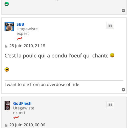
a
u
SBB
t
Utagawiste
expert
M
28 juin 2010, 21:18
e
s
C'est la poule qui a pondu l'oeuf qui chante
s
a
g
e
I want to die from an overdose of ride
a
u
GodFlesh
t
Utagawiste
expert
M
29 juin 2010, 00:06