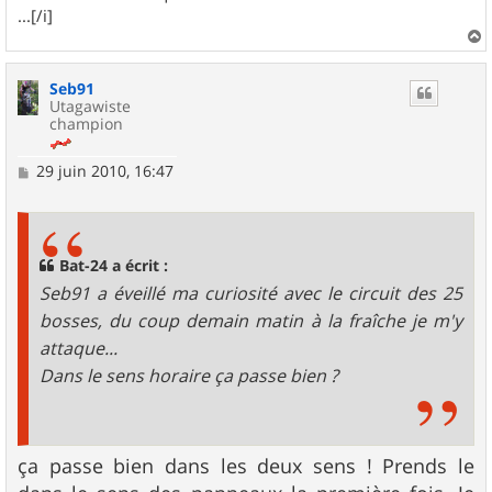
...[/i]
a
u
Seb91
t
Utagawiste
champion
M
29 juin 2010, 16:47
e
s
s
a
g
Bat-24 a écrit :
e
Seb91 a éveillé ma curiosité avec le circuit des 25
bosses, du coup demain matin à la fraîche je m'y
attaque...
Dans le sens horaire ça passe bien ?
ça passe bien dans les deux sens ! Prends le