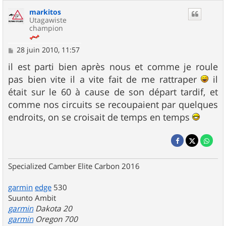
markitos
Utagawiste
champion
M
28 juin 2010, 11:57
e
s
il est parti bien après nous et comme je roule
s
pas bien vite il a vite fait de me rattraper
il
a
g
était sur le 60 à cause de son départ tardif, et
e
comme nos circuits se recoupaient par quelques
endroits, on se croisait de temps en temps
Specialized Camber Elite Carbon 2016
garmin
edge
530
Suunto Ambit
garmin
Dakota 20
garmin
Oregon 700