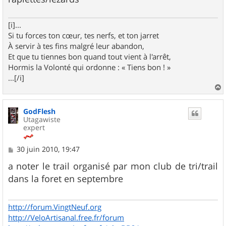
[i]...
Si tu forces ton cœur, tes nerfs, et ton jarret
À servir à tes fins malgré leur abandon,
Et que tu tiennes bon quand tout vient à l'arrêt,
Hormis la Volonté qui ordonne : « Tiens bon ! »
...[/i]
a
u
GodFlesh
t
Utagawiste
expert
M
30 juin 2010, 19:47
e
s
a noter le trail organisé par mon club de tri/trail
s
dans la foret en septembre
a
g
e
http://forum.VingtNeuf.org
http://VeloArtisanal.free.fr/forum