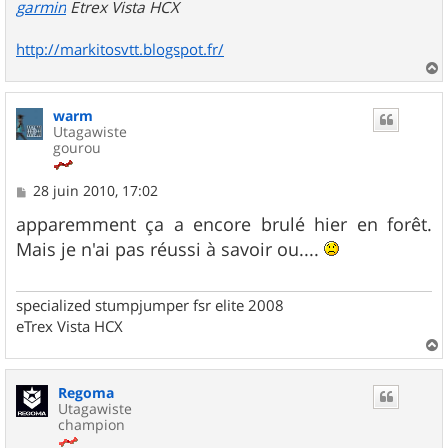
garmin
Etrex Vista HCX
http://markitosvtt.blogspot.fr/
a
u
warm
t
Utagawiste
gourou
M
28 juin 2010, 17:02
e
s
apparemment ça a encore brulé hier en forêt.
s
Mais je n'ai pas réussi à savoir ou....
a
g
e
specialized stumpjumper fsr elite 2008
eTrex Vista HCX
a
u
Regoma
t
Utagawiste
champion