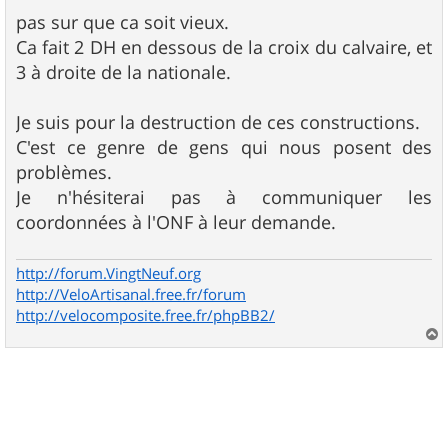
e
s
pas sur que ca soit vieux.
s
Ca fait 2 DH en dessous de la croix du calvaire, et
a
g
3 à droite de la nationale.
e
Je suis pour la destruction de ces constructions.
C'est ce genre de gens qui nous posent des
problèmes.
Je n'hésiterai pas à communiquer les
coordonnées à l'ONF à leur demande.
http://forum.VingtNeuf.org
http://VeloArtisanal.free.fr/forum
http://velocomposite.free.fr/phpBB2/
a
u
t