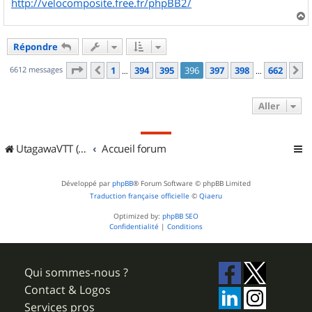
http://velocomposite.free.fr/phpBB2/
a
u
Répondre
t
Page
396
sur
662
6612 messages
1
394
395
396
397
398
662
Précédent
S
…
…
Aller
UtagawaVTT (Randos VTT et VTTAE avec traces GPS)
Accueil forum
Développé par
phpBB
® Forum Software © phpBB Limited
Traduction française officielle
©
Qiaeru
Optimized by:
phpBB SEO
Confidentialité
|
Conditions
Qui sommes-nous ?
Contact & Logos
Services pros