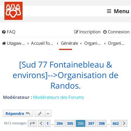
Menu
FAQ
Inscription
Connexion
UtagawaVTT (Randos VTT et VTTAE avec traces GPS)
Accueil forum
Générale
Organisation de sorties & Recherche de partenaires
Organisation de sorties en région Île de France
[Sud 77 Fontainebleau &
environs]-->Organisation de
Randos.
Modérateur :
Modérateurs des Forums
Répondre
Page
396
sur
662
6612 messages
1
394
395
396
397
398
662
Précédent
S
…
…