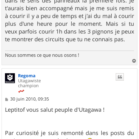
dans le sens des panneaux la première fois. Je
t'aurais bien accompagné mais je me suis remis
à courir il y a peu de temps et j'ai du mal à courir
plus d'une heure pour le moment. Mais si tu
veux parfois courir 1h dans les 3 pignons je peux
te montrer des circuits que tu ne connais pas.
Nous sommes ce que nous osons !
a
u
Regoma
t
Utagawiste
champion
M
30 juin 2010, 09:35
e
s
Leptitof vous salut peuple d'Utagawa !
s
a
g
e
Par curiosité je suis remonté dans les posts du