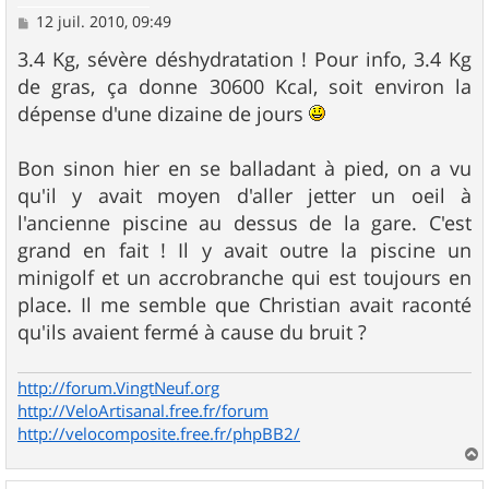
M
12 juil. 2010, 09:49
e
s
3.4 Kg, sévère déshydratation ! Pour info, 3.4 Kg
s
de gras, ça donne 30600 Kcal, soit environ la
a
g
dépense d'une dizaine de jours
e
Bon sinon hier en se balladant à pied, on a vu
qu'il y avait moyen d'aller jetter un oeil à
l'ancienne piscine au dessus de la gare. C'est
grand en fait ! Il y avait outre la piscine un
minigolf et un accrobranche qui est toujours en
place. Il me semble que Christian avait raconté
qu'ils avaient fermé à cause du bruit ?
http://forum.VingtNeuf.org
http://VeloArtisanal.free.fr/forum
http://velocomposite.free.fr/phpBB2/
a
u