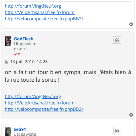
http://forum.VingtNeuf.org
http://VeloArtisanal.free.fr/forum
http://velocomposite.free.fr/phpBB2/
a
u
GodFlesh
t
Utagawiste
expert
M
13 juil. 2010, 14:28
e
s
on a fait un tour bien sympa, mais j'étais bien à
s
la rue toute la sortie !
a
g
e
http://forum.VingtNeuf.org
http://VeloArtisanal.free.fr/forum
http://velocomposite.free.fr/phpBB2/
a
u
Seb91
t
Utagawiste