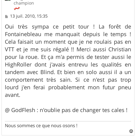
champion
M
13 juil. 2010, 15:35
e
s
Oui très sympa ce petit tour ! La forêt de
s
Fontainebleau me manquait depuis le temps !
a
g
Cela faisait un moment que je ne roulais pas en
e
VTT et je me suis régalé !! Merci aussi Christian
pour la roue. Et ça m'a permis de tester aussi le
HighRoller dont j'avais entrevu les qualités en
tandem avec Blind. Et bien en solo aussi il a un
comportement très sain. Si ce n'est pas trop
lourd j'en ferai probablement mon futur pneu
avant.
@ GodFlesh : n'oublie pas de changer tes cales !
Nous sommes ce que nous osons !
a