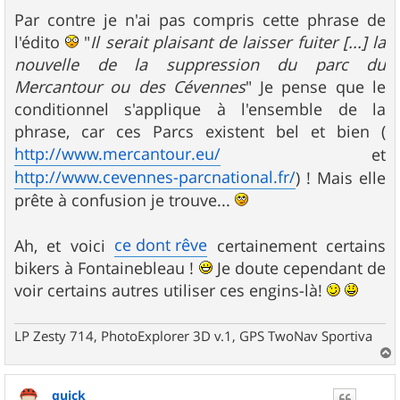
Par contre je n'ai pas compris cette phrase de
l'édito
"
Il serait plaisant de laisser fuiter [...] la
nouvelle de la suppression du parc du
Mercantour ou des Cévennes
" Je pense que le
conditionnel s'applique à l'ensemble de la
phrase, car ces Parcs existent bel et bien (
http://www.mercantour.eu/
et
http://www.cevennes-parcnational.fr/
) ! Mais elle
prête à confusion je trouve...
ce dont rêve
Ah, et voici
certainement certains
bikers à Fontainebleau !
Je doute cependant de
voir certains autres utiliser ces engins-là!
LP Zesty 714, PhotoExplorer 3D v.1, GPS TwoNav Sportiva
a
u
quick
t