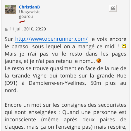
ChristianB
Utagawiste
gourou
M
11 juil. 2010, 20:29
e
s
http://www.openrunner.com/
Sur
je vois encore
s
le parasol sous lequel on a mangé ce midi !
a
g
Mais je n'ai pas vu le resto dans les pages
e
jaunes, et je n'ai pas retenu le nom...
Le resto se trouve quasiment en face de la rue de
la Grande Vigne qui tombe sur la grande Rue
(D91) à Dampierre-en-Yvelines, 50m plus au
nord.
Encore un mot sur les consignes des secouristes
qui sont enseignées : Quand une personne est
inconsciente (même après deux paires de
claques, mais ça on l'enseigne pas) mais respire,