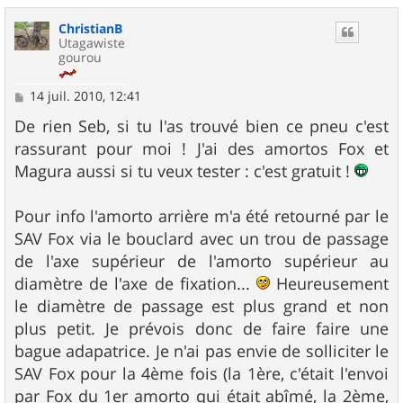
u
ChristianB
t
Utagawiste
gourou
M
14 juil. 2010, 12:41
e
s
De rien Seb, si tu l'as trouvé bien ce pneu c'est
s
rassurant pour moi ! J'ai des amortos Fox et
a
g
Magura aussi si tu veux tester : c'est gratuit !
e
Pour info l'amorto arrière m'a été retourné par le
SAV Fox via le bouclard avec un trou de passage
de l'axe supérieur de l'amorto supérieur au
diamètre de l'axe de fixation...
Heureusement
le diamètre de passage est plus grand et non
plus petit. Je prévois donc de faire faire une
bague adapatrice. Je n'ai pas envie de solliciter le
SAV Fox pour la 4ème fois (la 1ère, c'était l'envoi
par Fox du 1er amorto qui était abîmé, la 2ème,