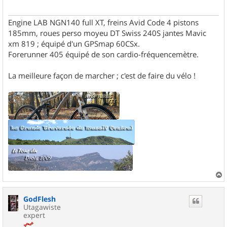
Engine LAB NGN140 full XT, freins Avid Code 4 pistons
185mm, roues perso moyeu DT Swiss 240S jantes Mavic
xm 819 ; équipé d'un GPSmap 60CSx.
Forerunner 405 équipé de son cardio-fréquencemètre.
La meilleure façon de marcher ; c'est de faire du vélo !
a
u
GodFlesh
t
Utagawiste
expert