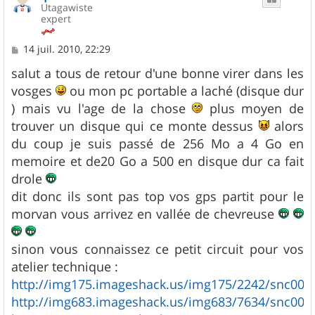
Utagawiste
expert
M
14 juil. 2010, 22:29
e
s
salut a tous de retour d'une bonne virer dans les
s
vosges
ou mon pc portable a laché (disque dur
a
g
) mais vu l'age de la chose
plus moyen de
e
trouver un disque qui ce monte dessus
alors
du coup je suis passé de 256 Mo a 4 Go en
memoire et de20 Go a 500 en disque dur ca fait
drole
dit donc ils sont pas top vos gps partit pour le
morvan vous arrivez en vallée de chevreuse
sinon vous connaissez ce petit circuit pour vos
atelier technique :
http://img175.imageshack.us/img175/2242/snc002
http://img683.imageshack.us/img683/7634/snc0028