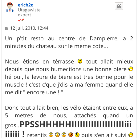
erich2o
t
Utagawiste
expert
M
12 juil. 2010, 12:44
e
s
Un p'tit resto au centre de Dampierre, a 2
s
minutes du chateau sur le meme coté...
a
g
e
Nous étions en térrasse
tout allait mieux
depuis que nous humections une bonne biere
hé oui, la levure de biere est tres bonne pour le
muscle ! c'est c'que j'dis a ma femme quand elle
me dit " encore une ! "
Donc tout allait bien, les vélo étaient entre eux, a
5 metres de nous, attachés quand un
PPSSHHHHHIIIIIIIIIIIIIIIIIIIiii
gros..
iiiiii !
retentis
puis s'en ait suivi