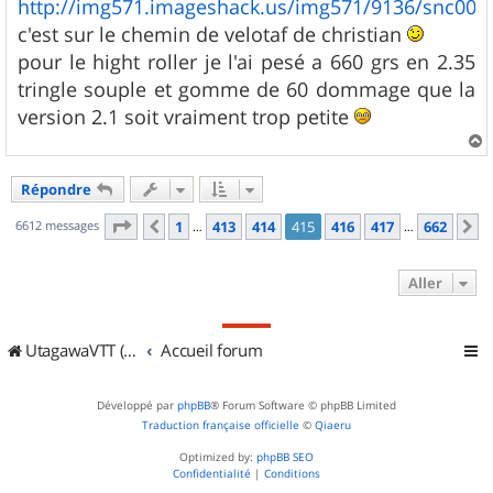
http://img571.imageshack.us/img571/9136/snc002
c'est sur le chemin de velotaf de christian
pour le hight roller je l'ai pesé a 660 grs en 2.35
tringle souple et gomme de 60 dommage que la
version 2.1 soit vraiment trop petite
a
u
Répondre
t
Page
415
sur
662
6612 messages
1
413
414
415
416
417
662
Précédent
S
…
…
Aller
UtagawaVTT (Randos VTT et VTTAE avec traces GPS)
Accueil forum
Développé par
phpBB
® Forum Software © phpBB Limited
Traduction française officielle
©
Qiaeru
Optimized by:
phpBB SEO
Confidentialité
|
Conditions