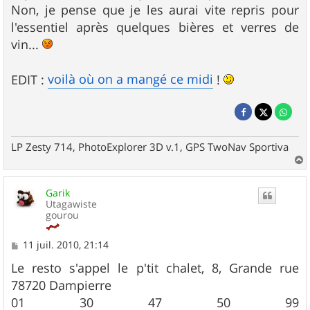
Non, je pense que je les aurai vite repris pour
l'essentiel après quelques bières et verres de
vin...
voilà où on a mangé ce midi
EDIT :
!
LP Zesty 714, PhotoExplorer 3D v.1, GPS TwoNav Sportiva
a
u
Garik
t
Utagawiste
gourou
M
11 juil. 2010, 21:14
e
s
Le resto s'appel le p'tit chalet, 8, Grande rue
s
78720 Dampierre
a
g
01 30 47 50 99