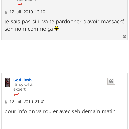
M
12 juil. 2010, 13:10
e
s
Je sais pas si il va te pardonner d'avoir massacré
s
son nom comme ça
a
g
e
a
u
t
GodFlesh
Utagawiste
expert
M
12 juil. 2010, 21:41
e
s
pour info on va rouler avec seb demain matin
s
a
g
e