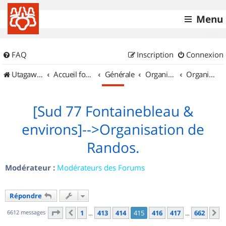
Menu
FAQ
Inscription
Connexion
UtagawaVTT (Randos VTT et VTTAE avec traces GPS)
Accueil forum
Générale
Organisation de sorties & Recherche de partenaires
Organisation de sorties en région Île de France
[Sud 77 Fontainebleau &
environs]-->Organisation de
Randos.
Modérateur :
Modérateurs des Forums
Répondre
Page
415
sur
662
6612 messages
1
413
414
415
416
417
662
Précédent
S
…
…