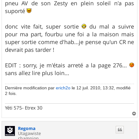
pneu AV de son Zesty en plein soleil n'a pas
suporté
donc vite fait, super sortie
du mal a suivre
pour ma part, fourbu une foi a la maison mais
super sortie comme d'hab...je pense qu'un CR ne
devrait pas tarder !
EDIT : sorry, je m'étais arreté a la page 276...
sans allez lire plus loin...
Dernière modification par
erich2o
le 12 juil. 2010, 13:32, modifié
2 fois.
Yéti 575- Etrex 30
a
u
Regoma
t
Utagawiste
champion