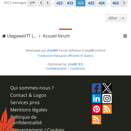
Page
424
sur
662
6612 messages
1
422
423
424
425
426
662
Précédent
S
…
…
Aller
UtagawaVTT (Randos VTT et VTTAE avec traces GPS)
Accueil forum
Développé par
phpBB
® Forum Software © phpBB Limited
Traduction française officielle
©
Qiaeru
Optimized by:
phpBB SEO
Confidentialité
|
Conditions
Qui sommes-nous ?
Contact & Logos
Services pros
Mentions légales
Politique de
confidentialité
Consentement / Cookies