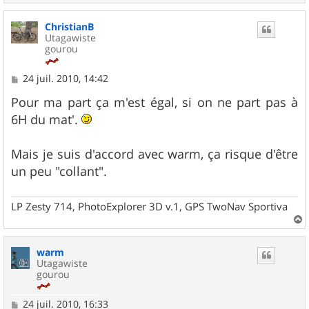
a
u
ChristianB
t
Utagawiste
gourou
M
24 juil. 2010, 14:42
e
s
Pour ma part ça m'est égal, si on ne part pas à
s
6H du mat'.
a
g
e
Mais je suis d'accord avec warm, ça risque d'être
un peu "collant".
LP Zesty 714, PhotoExplorer 3D v.1, GPS TwoNav Sportiva
a
u
warm
t
Utagawiste
gourou
M
24 juil. 2010, 16:33