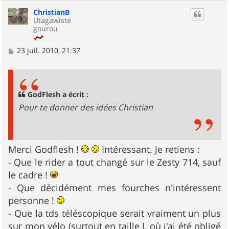
ChristianB
Utagawiste
gourou
M
23 juil. 2010, 21:37
e
s
s
a
g
GodFlesh a écrit :
e
Pour te donner des idées Christian
Merci Godflesh !
Intéressant. Je retiens :
- Que le rider a tout changé sur le Zesty 714, sauf
le cadre !
- Que décidément mes fourches n'intéressent
personne !
- Que la tds téléscopique serait vraiment un plus
sur mon vélo (surtout en taille L où j'ai été obligé