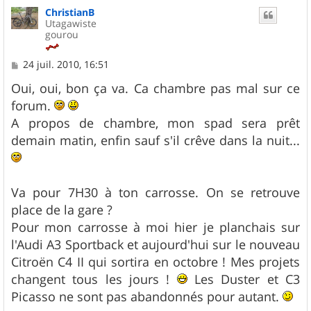
u
ChristianB
t
Utagawiste
gourou
M
24 juil. 2010, 16:51
e
s
Oui, oui, bon ça va. Ca chambre pas mal sur ce
s
forum.
a
g
A propos de chambre, mon spad sera prêt
e
demain matin, enfin sauf s'il crêve dans la nuit...
Va pour 7H30 à ton carrosse. On se retrouve
place de la gare ?
Pour mon carrosse à moi hier je planchais sur
l'Audi A3 Sportback et aujourd'hui sur le nouveau
Citroën C4 II qui sortira en octobre ! Mes projets
changent tous les jours !
Les Duster et C3
Picasso ne sont pas abandonnés pour autant.