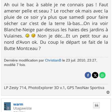
Ah oui le bac à sable je ne connais pas ! Faut
amener pelle et seau ? Le rocher ok mais avec la
pluie de ce soir y'a plus que samedi pour faire
sécher car c'est de la terre là-bas...On ira voir
Blanche-Neige par-dessus les haies des jardins à
Vulaines.
Non je déc...Et un petit tour au
nord d'Avon ok. Du coup le départ se fait de la
Butte Montceau ?
Dernière modification par
ChristianB
le 23 juil. 2010, 23:27,
modifié 7 fois.
LP Zesty 714, PhotoExplorer 3D v.1, GPS TwoNav Sportiva
a
u
warm
t
Utagawiste