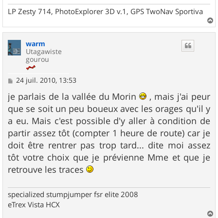
LP Zesty 714, PhotoExplorer 3D v.1, GPS TwoNav Sportiva
a
u
warm
t
Utagawiste
gourou
M
24 juil. 2010, 13:53
e
s
je parlais de la vallée du Morin
, mais j'ai peur
s
que se soit un peu boueux avec les orages qu'il y
a
g
a eu. Mais c'est possible d'y aller à condition de
e
partir assez tôt (compter 1 heure de route) car je
doit être rentrer pas trop tard... dite moi assez
tôt votre choix que je prévienne Mme et que je
retrouve les traces
specialized stumpjumper fsr elite 2008
eTrex Vista HCX