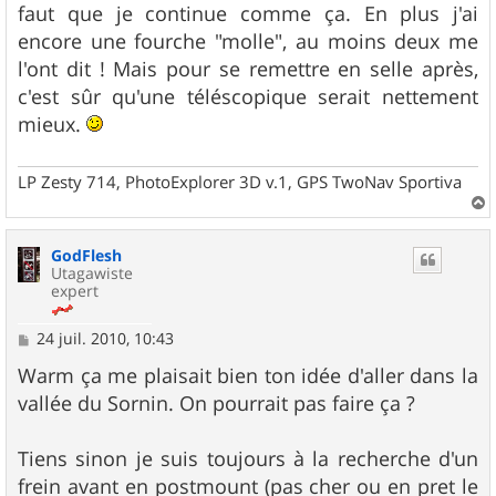
faut que je continue comme ça. En plus j'ai
encore une fourche "molle", au moins deux me
l'ont dit ! Mais pour se remettre en selle après,
c'est sûr qu'une téléscopique serait nettement
mieux.
LP Zesty 714, PhotoExplorer 3D v.1, GPS TwoNav Sportiva
a
u
GodFlesh
t
Utagawiste
expert
M
24 juil. 2010, 10:43
e
s
Warm ça me plaisait bien ton idée d'aller dans la
s
vallée du Sornin. On pourrait pas faire ça ?
a
g
e
Tiens sinon je suis toujours à la recherche d'un
frein avant en postmount (pas cher ou en pret le