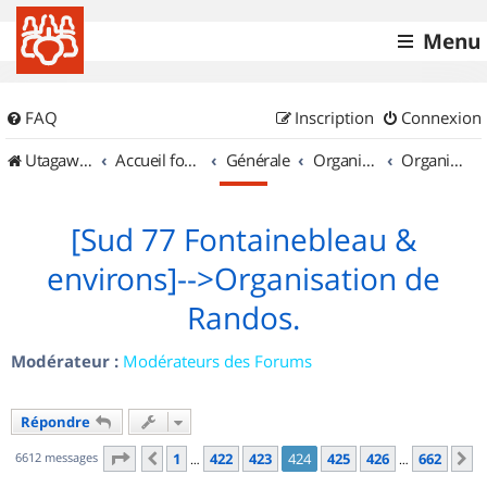
Menu
FAQ
Inscription
Connexion
UtagawaVTT (Randos VTT et VTTAE avec traces GPS)
Accueil forum
Générale
Organisation de sorties & Recherche de partenaires
Organisation de sorties en région Île de France
[Sud 77 Fontainebleau &
environs]-->Organisation de
Randos.
Modérateur :
Modérateurs des Forums
Répondre
Page
424
sur
662
6612 messages
1
422
423
424
425
426
662
Précédent
S
…
…