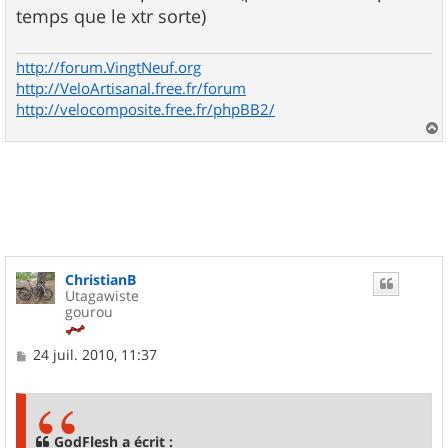
temps que le xtr sorte)
http://forum.VingtNeuf.org
http://VeloArtisanal.free.fr/forum
http://velocomposite.free.fr/phpBB2/
a
u
t
ChristianB
Utagawiste
gourou
M
24 juil. 2010, 11:37
e
s
s
a
g
GodFlesh a écrit :