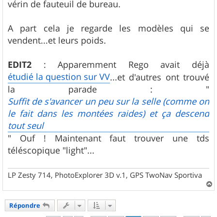
vérin de fauteuil de bureau.
A part cela je regarde les modèles qui se
vendent...et leurs poids.
EDIT2
: Apparemment Rego avait déjà
étudié la question sur VV
...et d'autres ont trouvé
la parade : "
Suffit de s'avancer un peu sur la selle (comme on
le fait dans les montées raides) et ça descend
tout seul
" Ouf ! Maintenant faut trouver une tds
téléscopique "light"...
LP Zesty 714, PhotoExplorer 3D v.1, GPS TwoNav Sportiva
a
u
Répondre
t