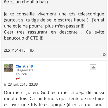
être...un chouilla bas).
Je te conseille vivement une tds télescopique
(surtout si ta tige de selle est très haute ) , j'en ai
une et je ne pourrai plus m'en passer !!!!
C'est très rassurant en descente . Ca évite
beaucoup d' OTB !!!
ZESTY 514 full HD
a
u
ChristianB
t
Utagawiste
gourou
M
23 juil. 2010, 23:33
e
s
Oui merci Julien, Godflesh me l'a déjà dit aussi
s
moulte fois. Ca fait 6 mois qu'il tente de me faire
a
g
essayer une tds téléscopique (il en a trois pour
e