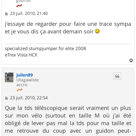
gourou
M
23 juil. 2010, 21:40
e
s
j'essaye de regarder pour faire une trace sympa
s
et je vous dis ça avant demain soir
a
g
e
specialized stumpjumper fsr elite 2008
eTrex Vista HCX
a
u
julien89
t
Utagawiste
accro
M
23 juil. 2010, 22:54
e
s
Que la tds téléscopique serait vraiment un plus
s
sur mon vélo (surtout en taille M où j'ai été
a
g
obligé de lever pas mal la tds pour ma taille et
e
me retrouve du coup avec un guidon peut-