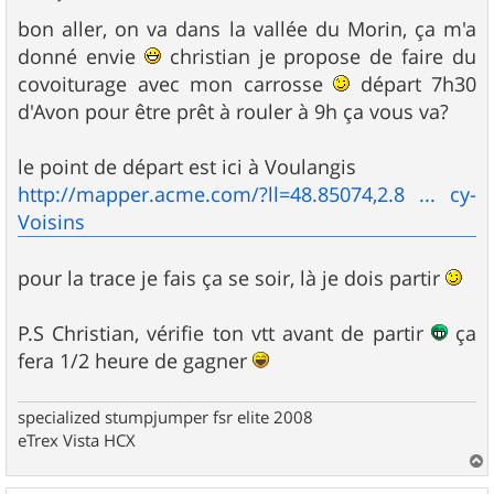
e
s
bon aller, on va dans la vallée du Morin, ça m'a
s
donné envie
christian je propose de faire du
a
g
covoiturage avec mon carrosse
départ 7h30
e
d'Avon pour être prêt à rouler à 9h ça vous va?
le point de départ est ici à Voulangis
http://mapper.acme.com/?ll=48.85074,2.8 ... cy-
Voisins
pour la trace je fais ça se soir, là je dois partir
P.S Christian, vérifie ton vtt avant de partir
ça
fera 1/2 heure de gagner
specialized stumpjumper fsr elite 2008
eTrex Vista HCX
a