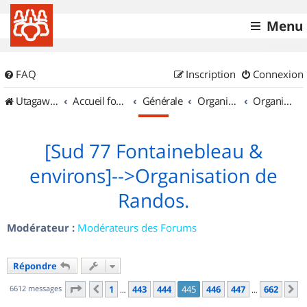
Menu
FAQ
Inscription
Connexion
UtagawaVTT (Randos VTT et VTTAE avec traces GPS)
Accueil forum
Générale
Organisation de sorties & Recherche de partenaires
Organisation de sorties en région Île de France
[Sud 77 Fontainebleau &
environs]-->Organisation de
Randos.
Modérateur :
Modérateurs des Forums
Répondre
Page
445
sur
662
6612 messages
1
443
444
445
446
447
662
Précédent
S
…
…