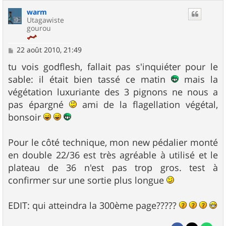
warm
Utagawiste
gourou
M
22 août 2010, 21:49
e
s
tu vois godflesh, fallait pas s'inquiéter pour le
s
sable: il était bien tassé ce matin
mais la
a
g
végétation luxuriante des 3 pignons ne nous a
e
pas épargné
ami de la flagellation végétal,
bonsoir
Pour le côté technique, mon new pédalier monté
en double 22/36 est très agréable à utilisé et le
plateau de 36 n'est pas trop gros. test à
confirmer sur une sortie plus longue
EDIT: qui atteindra la 300ème page?????