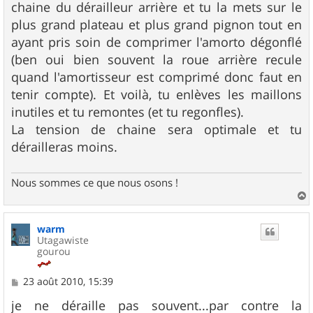
chaine du dérailleur arrière et tu la mets sur le
a
g
plus grand plateau et plus grand pignon tout en
e
ayant pris soin de comprimer l'amorto dégonflé
(ben oui bien souvent la roue arrière recule
quand l'amortisseur est comprimé donc faut en
tenir compte). Et voilà, tu enlèves les maillons
inutiles et tu remontes (et tu regonfles).
La tension de chaine sera optimale et tu
dérailleras moins.
Nous sommes ce que nous osons !
a
u
warm
t
Utagawiste
gourou
M
23 août 2010, 15:39
e
s
je ne déraille pas souvent...par contre la