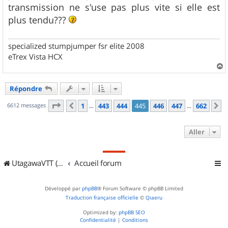
s
transmission ne s'use pas plus vite si elle est
a
g
plus tendu???
e
specialized stumpjumper fsr elite 2008
eTrex Vista HCX
a
u
Répondre
t
Page
445
sur
662
6612 messages
1
443
444
445
446
447
662
Précédent
S
…
…
Aller
UtagawaVTT (Randos VTT et VTTAE avec traces GPS)
Accueil forum
Développé par
phpBB
® Forum Software © phpBB Limited
Traduction française officielle
©
Qiaeru
Optimized by:
phpBB SEO
Confidentialité
|
Conditions