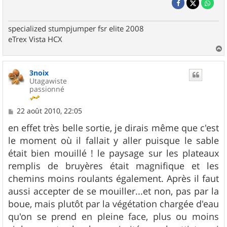
specialized stumpjumper fsr elite 2008
eTrex Vista HCX
a
u
3noix
t
Utagawiste
passionné
M
22 août 2010, 22:05
e
s
en effet très belle sortie, je dirais même que c'est
s
le moment où il fallait y aller puisque le sable
a
g
était bien mouillé ! le paysage sur les plateaux
e
remplis de bruyères était magnifique et les
chemins moins roulants également. Après il faut
aussi accepter de se mouiller...et non, pas par la
boue, mais plutôt par la végétation chargée d'eau
qu'on se prend en pleine face, plus ou moins