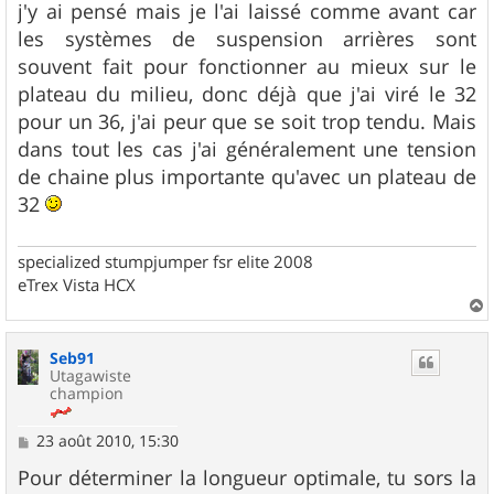
j'y ai pensé mais je l'ai laissé comme avant car
les systèmes de suspension arrières sont
souvent fait pour fonctionner au mieux sur le
plateau du milieu, donc déjà que j'ai viré le 32
pour un 36, j'ai peur que se soit trop tendu. Mais
dans tout les cas j'ai généralement une tension
de chaine plus importante qu'avec un plateau de
32
specialized stumpjumper fsr elite 2008
eTrex Vista HCX
a
u
Seb91
t
Utagawiste
champion
M
23 août 2010, 15:30
e
s
Pour déterminer la longueur optimale, tu sors la
s