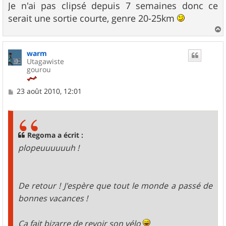
Je n'ai pas clipsé depuis 7 semaines donc ce
serait une sortie courte, genre 20-25km
a
u
warm
t
Utagawiste
gourou
M
23 août 2010, 12:01
e
s
s
a
g
Regoma a écrit :
e
plopeuuuuuuh !
De retour ! J'espère que tout le monde a passé de
bonnes vacances !
Ca fait bizarre de revoir son vélo