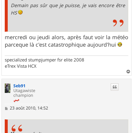
e
Demain pas sûr que je puisse, je vais encore être
HS
mercredi ou jeudi alors, après faut voir la météo
parceque là c'est catastrophique aujourd'hui
specialized stumpjumper fsr elite 2008
eTrex Vista HCX
a
u
Seb91
t
Utagawiste
champion
M
23 août 2010, 14:52
e
s
s
a
g