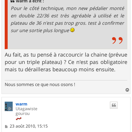
warm a écrit :
e
Pour le côté technique, mon new pédalier monté
en double 22/36 est très agréable à utilisé et le
plateau de 36 n'est pas trop gros. test à confirmer
sur une sortie plus longue
Au fait, as tu pensé à raccourcir la chaine (prévue
pour un triple plateau) ? Ce n'est pas obligatoire
mais tu dérailleras beaucoup moins ensuite.
Nous sommes ce que nous osons !
a
u
warm
t
Utagawiste
gourou
M
23 août 2010, 15:15
e