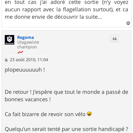
en tout cas j'ai adoré cette sortie (n'y voyez
aucun rapport avec la flagellation surtout), et ca
me donne envie de découvrir la suite...
a
u
Regoma
t
Utagawiste
champion
M
23 août 2010, 11:04
e
s
plopeuuuuuuh !
s
a
g
e
De retour ! J'espère que tout le monde a passé de
bonnes vacances !
Ca fait bizarre de revoir son vélo
Quelqu'un serait tenté par une sortie handicapé ?