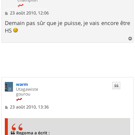
M
23 août 2010, 12:06
e
s
Demain pas sûr que je puisse, je vais encore être
s
HS
a
g
e
a
u
t
warm
Utagawiste
gourou
M
23 août 2010, 13:36
e
s
s
a
g
Regoma a écrit :