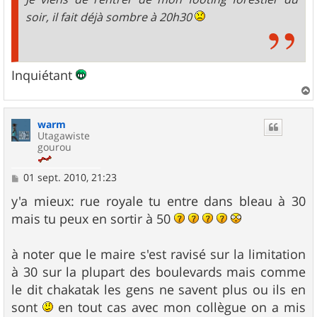
soir, il fait déjà sombre à 20h30
Inquiétant
a
u
warm
t
Utagawiste
gourou
M
01 sept. 2010, 21:23
e
s
y'a mieux: rue royale tu entre dans bleau à 30
s
mais tu peux en sortir à 50
a
g
e
à noter que le maire s'est ravisé sur la limitation
à 30 sur la plupart des boulevards mais comme
le dit chakatak les gens ne savent plus ou ils en
sont
en tout cas avec mon collègue on a mis