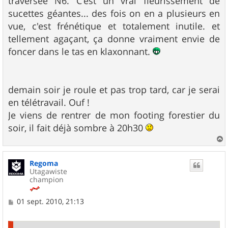
traversée N6. C'est un vrai fleurissement de
sucettes géantes... des fois on en a plusieurs en
vue, c'est frénétique et totalement inutile. et
tellement agaçant, ça donne vraiment envie de
foncer dans le tas en klaxonnant.
demain soir je roule et pas trop tard, car je serai
en télétravail. Ouf !
Je viens de rentrer de mon footing forestier du
soir, il fait déjà sombre à 20h30
a
u
Regoma
t
Utagawiste
champion
M
01 sept. 2010, 21:13
e
s
s