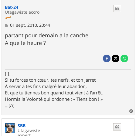
Bat-24
Utagawiste accro
M
01 sept. 2010, 20:44
e
s
partant pour demain a la canche
s
A quelle heure ?
a
g
e
[i]...
Si tu forces ton cœur, tes nerfs, et ton jarret
À servir à tes fins malgré leur abandon,
Et que tu tiennes bon quand tout vient à l'arrêt,
Hormis la Volonté qui ordonne : « Tiens bon ! »
...[/i]
a
u
SBB
t
Utagawiste
expert