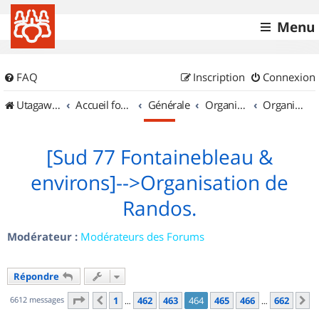
Menu
FAQ
Inscription
Connexion
UtagawaVTT (Randos VTT et VTTAE avec traces GPS)
Accueil forum
Générale
Organisation de sorties & Recherche de partenaires
Organisation de sorties en région Île de France
[Sud 77 Fontainebleau &
environs]-->Organisation de
Randos.
Modérateur :
Modérateurs des Forums
Répondre
Page
464
sur
662
6612 messages
1
462
463
464
465
466
662
Précédent
S
…
…