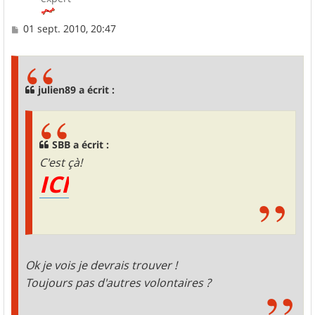
M
01 sept. 2010, 20:47
e
s
s
a
g
julien89 a écrit :
e
SBB a écrit :
C'est çà!
ICI
Ok je vois je devrais trouver !
Toujours pas d'autres volontaires ?