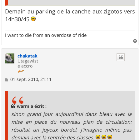
Demain au parking de la canche aux zigotos vers
14h30/45
I want to die from an overdose of ride
a
u
chakatak
t
Utagawist
e accro
M
01 sept. 2010, 21:11
e
s
s
a
g
warm a écrit :
e
sinon grand jour aujourd'hui dans bleau avec la
mise en place du nouveau plan de circulation:
résultat un joyeux bordel, j'imagine même pas
demain avec la rentrée des classes.