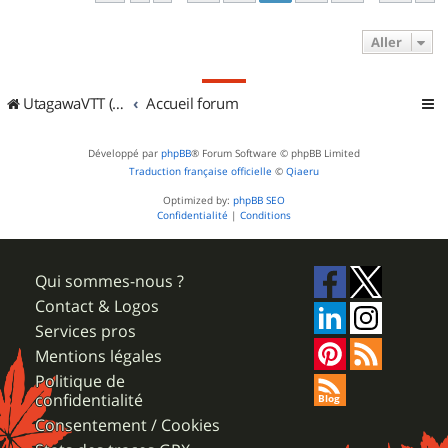
Aller
UtagawaVTT (Randos VTT et VTTAE avec traces GPS)
Accueil forum
Développé par
phpBB
® Forum Software © phpBB Limited
Traduction française officielle
©
Qiaeru
Optimized by:
phpBB SEO
Confidentialité
|
Conditions
Qui sommes-nous ?
Contact & Logos
Services pros
Mentions légales
Politique de
confidentialité
Consentement / Cookies