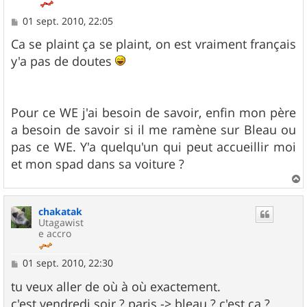
M
01 sept. 2010, 22:05
e
s
Ca se plaint ça se plaint, on est vraiment français
s
y'a pas de doutes
a
g
e
Pour ce WE j'ai besoin de savoir, enfin mon père
a besoin de savoir si il me ramène sur Bleau ou
pas ce WE. Y'a quelqu'un qui peut accueillir moi
et mon spad dans sa voiture ?
a
u
chakatak
t
Utagawist
e accro
M
01 sept. 2010, 22:30
e
s
tu veux aller de où à où exactement.
s
c'est vendredi soir ? paris -> bleau ? c'est ça ?
a