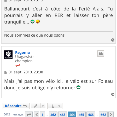
e
s
Ballancourt c'est à côté de la Ferté Alais. Tu
s
pourrais y aller en RER et laisser ton père
a
g
tranquille...
e
Nous sommes ce que nous osons !
a
u
Regoma
t
Utagawiste
champion
M
01 sept. 2010, 23:38
e
s
Mais j'ai pas mon vélo ici, le vélo est sur Fbleau
s
donc je suis obligé d'y retourner
a
g
e
a
u
Répondre
t
Page
464
sur
662
6612 messages
1
462
463
464
465
466
662
Précédent
S
…
…