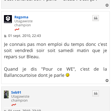
g
e
a
u
Regoma
t
Utagawiste
champion
M
01 sept. 2010, 22:43
e
s
Je connais pas mon emploi du temps donc c'est
s
soit vendredi soir soit samedi matin que je
a
g
repars sur Bleau.
e
Quand je dis "Pour ce WE", c'est de la
Ballancourtoise dont je parle
a
u
Seb91
t
Utagawiste
champion
M
01 sept. 2010, 23:19