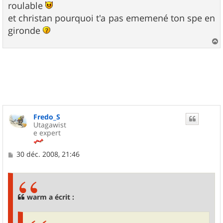
roulable
et christan pourquoi t'a pas ememené ton spe en
gironde
a
u
t
Fredo_S
Utagawist
e expert
M
30 déc. 2008, 21:46
e
s
s
a
g
warm a écrit :
e