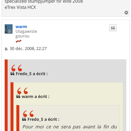
specialized stumpjumper fsr elite 2008
eTrex Vista HCX
a
u
warm
t
Utagawiste
gourou
M
30 déc. 2008, 22:27
e
s
s
a
g
Fredo_S a écrit :
e
warm a écrit :
Fredo_S a écrit :
Pour moi ce ne sera pas avant la fin du