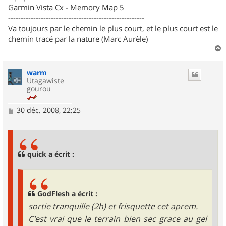
Garmin Vista Cx - Memory Map 5
------------------------------------------------------
Va toujours par le chemin le plus court, et le plus court est le
chemin tracé par la nature (Marc Aurèle)
a
u
warm
t
Utagawiste
gourou
M
30 déc. 2008, 22:25
e
s
s
a
g
quick a écrit :
e
GodFlesh a écrit :
sortie tranquille (2h) et frisquette cet aprem.
C'est vrai que le terrain bien sec grace au gel