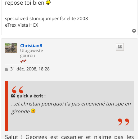
repose toi bien
specialized stumpjumper fsr elite 2008
eTrex Vista HCX
a
u
ChristianB
t
Utagawiste
gourou
M
31 déc. 2008, 18:28
e
s
s
a
g
quick a écrit :
e
...et christan pourquoi t'a pas ememené ton spe en
gironde
Salut ! Georges est casanier et n'aime pas les