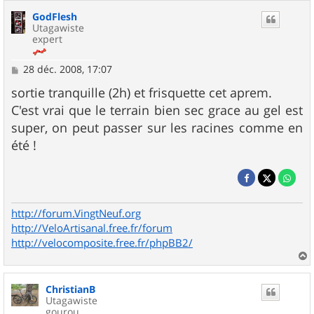
GodFlesh
Utagawiste
expert
M
28 déc. 2008, 17:07
e
s
sortie tranquille (2h) et frisquette cet aprem.
s
C'est vrai que le terrain bien sec grace au gel est
a
g
super, on peut passer sur les racines comme en
e
été !
http://forum.VingtNeuf.org
http://VeloArtisanal.free.fr/forum
http://velocomposite.free.fr/phpBB2/
a
u
ChristianB
t
Utagawiste
gourou