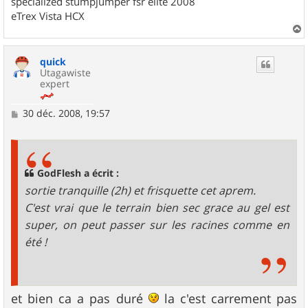
specialized stumpjumper fsr elite 2008
eTrex Vista HCX
a
u
quick
t
Utagawiste
expert
M
30 déc. 2008, 19:57
e
s
s
a
g
GodFlesh a écrit :
e
sortie tranquille (2h) et frisquette cet aprem.
C'est vrai que le terrain bien sec grace au gel est
super, on peut passer sur les racines comme en
été !
et bien ca a pas duré
la c'est carrement pas