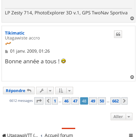
LP Zesty 714, PhotoExplorer 3D v.1, GPS TwoNav Sportiva
a
u
Tikimatic
t
Utagawiste accro
M
01 janv. 2009, 01:26
e
s
Bonne année a tous !
s
a
g
e
a
u
Répondre
t
Page
48
sur
662
6612 messages
1
46
47
48
49
50
662
Précédent
Sui
…
…
Aller
UtagawaVTT (Randos VTT et VTTAE avec traces GPS)
Accueil forum