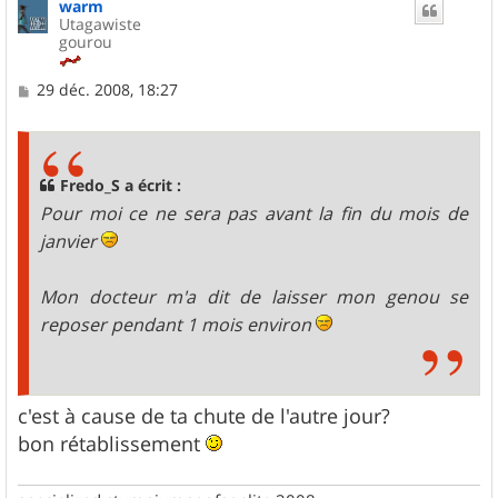
warm
t
Utagawiste
gourou
M
29 déc. 2008, 18:27
e
s
s
a
g
Fredo_S a écrit :
e
Pour moi ce ne sera pas avant la fin du mois de
janvier
Mon docteur m'a dit de laisser mon genou se
reposer pendant 1 mois environ
c'est à cause de ta chute de l'autre jour?
bon rétablissement