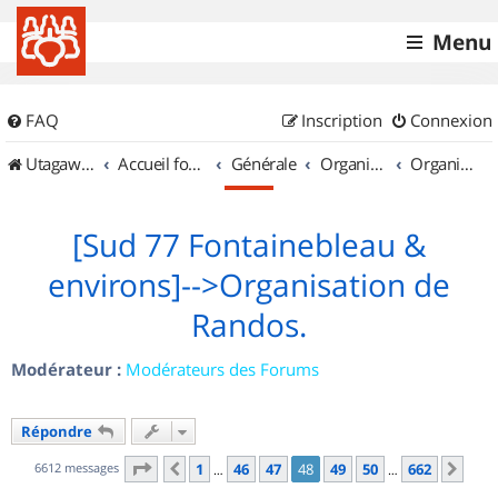
Menu
FAQ
Inscription
Connexion
UtagawaVTT (Randos VTT et VTTAE avec traces GPS)
Accueil forum
Générale
Organisation de sorties & Recherche de partenaires
Organisation de sorties en région Île de France
[Sud 77 Fontainebleau &
environs]-->Organisation de
Randos.
Modérateur :
Modérateurs des Forums
Répondre
Page
48
sur
662
6612 messages
1
46
47
48
49
50
662
Précédent
Sui
…
…