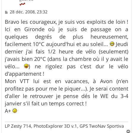
M
28 déc. 2008, 23:32
e
s
Bravo les courageux, je suis vos exploits de loin !
s
Ici en Gironde où je suis de passage on a
a
g
quelques degrés de plus heureusement,
e
facilement 10°C aujourd'hui et au soleil...
Jeudi
dernier j'ai fais 1/2 heure de vélo (seulement)
j'avais bien 20°C (dans la chambre où il y avait le
vélo...
) ne rigolez pas c'est dur le vélo
d'appartement !
Mon VTT lui est en vacances, à Avon (n'en
profitez pas pour me le piquer...). Je serai content
d'aller le retrouver je pense dés le WE du 3-4
janvier s'il fait un temps correct !
A+
LP Zesty 714, PhotoExplorer 3D v.1, GPS TwoNav Sportiva