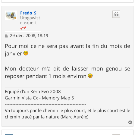
a
u
Fredo_S
t
Utagawist
e expert
M
29 déc. 2008, 18:19
e
s
Pour moi ce ne sera pas avant la fin du mois de
s
janvier
a
g
e
Mon docteur m'a dit de laisser mon genou se
reposer pendant 1 mois environ
Equipé d'un Kern Evo 2008
Garmin Vista Cx - Memory Map 5
------------------------------------------------------
Va toujours par le chemin le plus court, et le plus court est le
chemin tracé par la nature (Marc Aurèle)
a
u