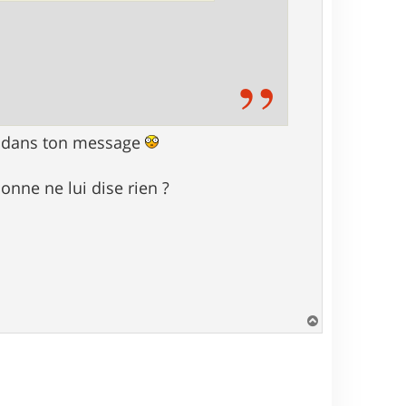
re dans ton message
nne ne lui dise rien ?
H
a
u
t