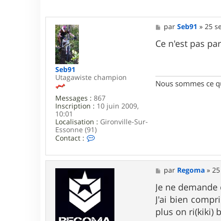
M
par
Seb91
»
25 s
e
s
Ce n'est pas pa
s
a
g
Seb91
e
Utagawiste champion
Nous sommes ce qu
Messages :
867
Inscription :
10 juin 2009,
10:01
Localisation :
Gironville-Sur-
Essonne (91)
C
Contact :
o
n
t
a
M
par
Regoma
»
25
c
e
t
s
Je ne demande 
e
s
J'ai bien compr
r
a
S
g
plus on ri(kiki) 
e
e