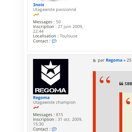
3noix
Utagawiste passionné
Messages :
50
Inscription :
27 juin 2009,
22:44
Localisation :
Toulouse
C
Contact :
o
n
t
a
M
par
Regoma
»
25
c
e
t
s
e
s
r
a
3
g
SBB
n
e
o
i
Regoma
x
Utagawiste champion
Messages :
815
Inscription :
31 oct. 2009,
15:30
C
Contact :