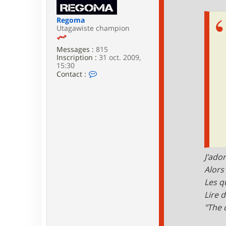
e
Regoma
Utagawiste champion
Messages :
815
Inscription :
31 oct. 2009,
15:30
C
Contact :
o
n
t
a
c
t
e
r
R
e
J'ado
g
Alors 
o
m
Les q
a
Lire 
"The 