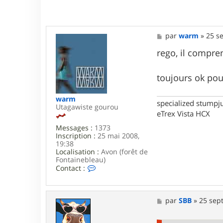
M
par
warm
»
25 se
e
s
rego, il compre
s
a
g
toujours ok pou
e
warm
specialized stumpj
Utagawiste gourou
eTrex Vista HCX
Messages :
1373
Inscription :
25 mai 2008,
19:38
Localisation :
Avon (forêt de
Fontainebleau)
C
Contact :
o
n
t
a
M
par
SBB
»
25 sept
c
e
t
s
e