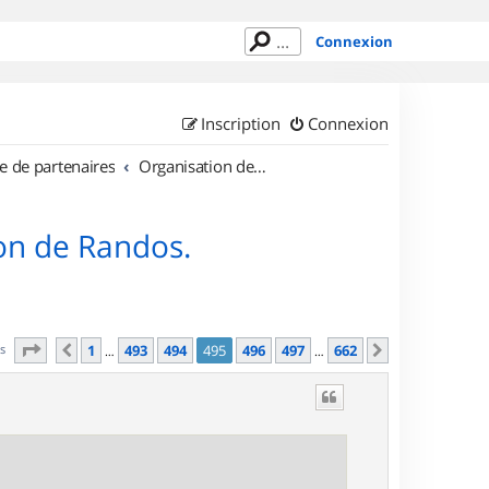
Connexion
Inscription
Connexion
e de partenaires
Organisation de sorties en région Île de France
on de Randos.
Page
495
sur
662
es
1
493
494
495
496
497
662
Précédent
Suivant
…
…