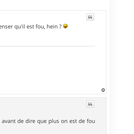
ser qu'il est fou, hein ?
H
a
u
t
e avant de dire que plus on est de fou