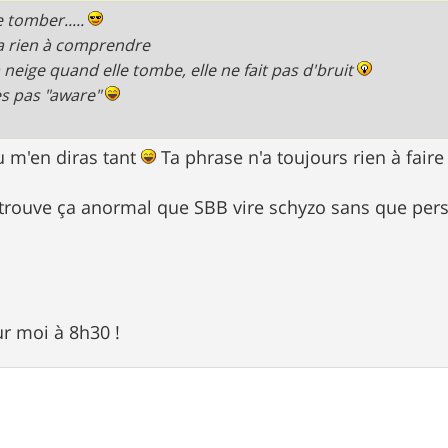
e tomber.....
y a rien à comprendre
a neige quand elle tombe, elle ne fait pas d'bruit
es pas "aware"
tu m'en diras tant
Ta phrase n'a toujours rien à fai
trouve ça anormal que SBB vire schyzo sans que perso
r moi à 8h30 !