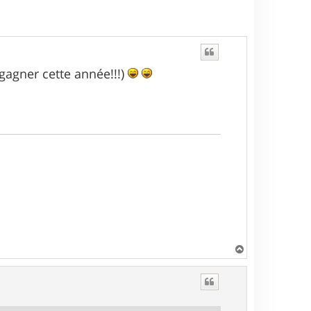
gagner cette année!!!)
H
a
u
t