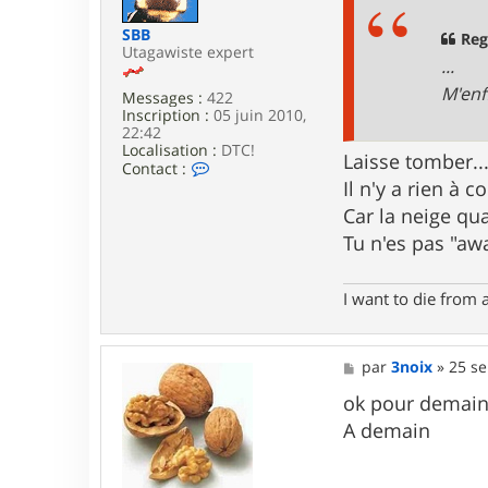
s
r
a
SBB
w
g
Reg
Utagawiste expert
a
e
...
r
m
M'enf
Messages :
422
Inscription :
05 juin 2010,
22:42
Localisation :
DTC!
Laisse tomber...
C
Contact :
o
Il n'y a rien à
n
Car la neige qua
t
a
Tu n'es pas "aw
c
t
e
I want to die from 
r
S
B
B
M
par
3noix
»
25 se
e
s
ok pour demain 
s
A demain
a
g
e