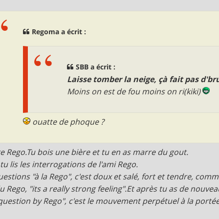
Regoma a écrit :
SBB a écrit :
Laisse tomber la neige, çà fait pas d'br
Moins on est de fou moins on ri(kiki)
ouatte de phoque ?
re Rego.Tu bois une bière et tu en as marre du gout.
tu lis les interrogations de l'ami Rego.
uestions "à la Rego", c'est doux et salé, fort et tendre, co
du Rego, "its a really strong feeling".Et après tu as de nouve
question by Rego", c'est le mouvement perpétuel à la port