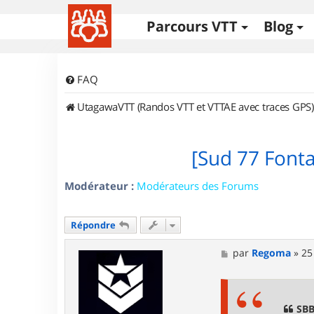
Parcours VTT
Blog
FAQ
UtagawaVTT (Randos VTT et VTTAE avec traces GPS)
[Sud 77 Font
Modérateur :
Modérateurs des Forums
Répondre
M
par
Regoma
»
25
e
s
s
a
g
SBB