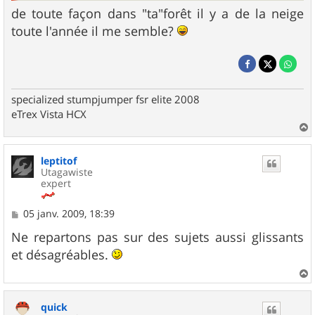
de toute façon dans "ta"forêt il y a de la neige
toute l'année il me semble?
specialized stumpjumper fsr elite 2008
eTrex Vista HCX
a
u
leptitof
t
Utagawiste
expert
M
05 janv. 2009, 18:39
e
s
Ne repartons pas sur des sujets aussi glissants
s
et désagréables.
a
g
e
a
u
quick
t