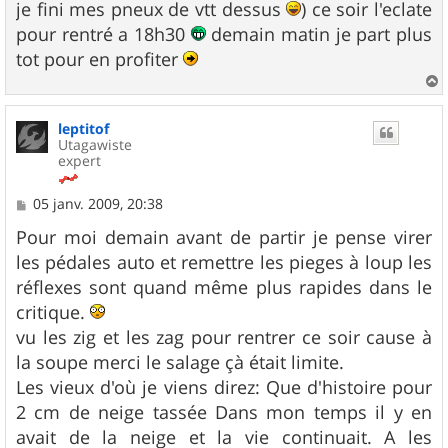
je fini mes pneux de vtt dessus
) ce soir l'eclate
pour rentré a 18h30
demain matin je part plus
tot pour en profiter
a
u
leptitof
t
Utagawiste
expert
M
05 janv. 2009, 20:38
e
s
Pour moi demain avant de partir je pense virer
s
les pédales auto et remettre les pieges à loup les
a
g
réflexes sont quand même plus rapides dans le
e
critique.
vu les zig et les zag pour rentrer ce soir cause à
la soupe merci le salage çà était limite.
Les vieux d'où je viens direz: Que d'histoire pour
2 cm de neige tassée Dans mon temps il y en
avait de la neige et la vie continuait. A les