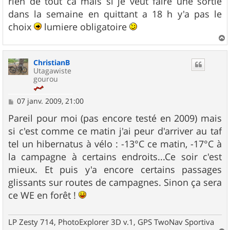
rien de tout ca mais si je veut faire une sortie
dans la semaine en quittant a 18 h y'a pas le
choix
lumiere obligatoire
a
u
ChristianB
t
Utagawiste
gourou
M
07 janv. 2009, 21:00
e
s
Pareil pour moi (pas encore testé en 2009) mais
s
si c'est comme ce matin j'ai peur d'arriver au taf
a
g
tel un hibernatus à vélo : -13°C ce matin, -17°C à
e
la campagne à certains endroits...Ce soir c'est
mieux. Et puis y'a encore certains passages
glissants sur routes de campagnes. Sinon ça sera
ce WE en forêt !
LP Zesty 714, PhotoExplorer 3D v.1, GPS TwoNav Sportiva