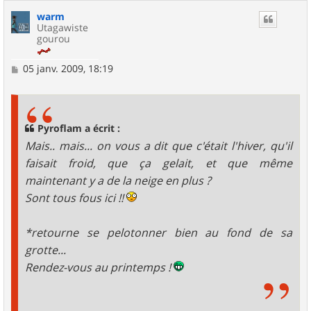
warm
Utagawiste
gourou
M
05 janv. 2009, 18:19
e
s
s
a
g
Pyroflam a écrit :
e
Mais.. mais... on vous a dit que c'était l'hiver, qu'il
faisait froid, que ça gelait, et que même
maintenant y a de la neige en plus ?
Sont tous fous ici !!
*retourne se pelotonner bien au fond de sa
grotte...
Rendez-vous au printemps !