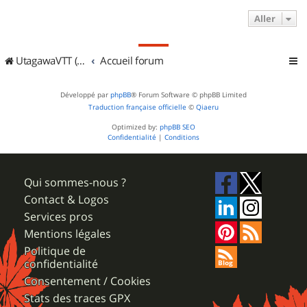
Aller
UtagawaVTT (Randos VTT et VTTAE avec traces GPS)
Accueil forum
Développé par
phpBB
® Forum Software © phpBB Limited
Traduction française officielle
©
Qiaeru
Optimized by:
phpBB SEO
Confidentialité
|
Conditions
Qui sommes-nous ?
Contact & Logos
Services pros
Mentions légales
Politique de
confidentialité
Consentement / Cookies
Stats des traces GPX