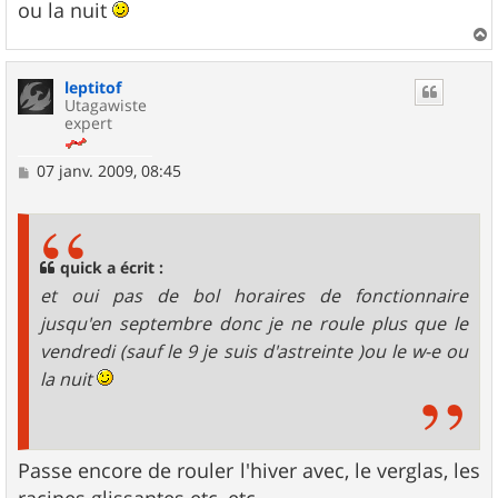
ou la nuit
a
u
leptitof
t
Utagawiste
expert
M
07 janv. 2009, 08:45
e
s
s
a
g
quick a écrit :
e
et oui pas de bol horaires de fonctionnaire
jusqu'en septembre donc je ne roule plus que le
vendredi (sauf le 9 je suis d'astreinte )ou le w-e ou
la nuit
Passe encore de rouler l'hiver avec, le verglas, les
racines glissantes etc, etc.