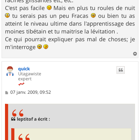
C'est pas facile
Mais en plus tu roules de nuit
tu serais pas un peu Fracas
ou bien tu as
atteint le niveau ultime dans l'apprentissage des
moines tibétain et tu maitrise la lévitation .
Ce qui pourrait expliquer pas mal de choses; je
m'interroge
a
u
quick
t
Utagawiste
expert
M
07 janv. 2009, 09:52
e
s
s
a
g
leptitof a écrit :
e