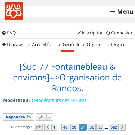
Menu
FAQ
Inscription
Connexion
UtagawaVTT (Randos VTT et VTTAE avec traces GPS)
Accueil forum
Générale
Organisation de sorties & Recherche de partenaires
Organisation de sorties en région Île de France
[Sud 77 Fontainebleau &
environs]-->Organisation de
Randos.
Modérateur :
Modérateurs des Forums
Répondre
Page
51
sur
662
6612 messages
1
49
50
51
52
53
662
Précédent
Sui
…
…