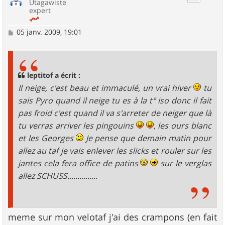
Utagawiste
expert
M
05 janv. 2009, 19:01
e
s
s
a
g
leptitof a écrit :
e
Il neige, c'est beau et immaculé, un vrai hiver
tu
sais Pyro quand il neige tu es à la t° iso donc il fait
pas froid c'est quand il va s'arreter de neiger que là
tu verras arriver les pingouins
, les ours blanc
et les Georges
Je pense que demain matin pour
allez au taf je vais enlever les slicks et rouler sur les
jantes cela fera office de patins
sur le verglas
allez SCHUSS...............
meme sur mon velotaf j'ai des crampons (en fait