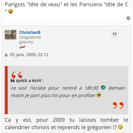
Parigots "tête de veau" et les Parisiens "tête de C
"
a
u
ChristianB
t
Utagawiste
gourou
M
05 janv. 2009, 22:12
e
s
s
a
g
quick a écrit :
e
ce soir l'eclate pour rentré a 18h30
demain
matin je part plus tot pour en profiter
Ca y est, pour 2009 tu laisses tomber le
calendrier chinois et reprends le grégorien !?