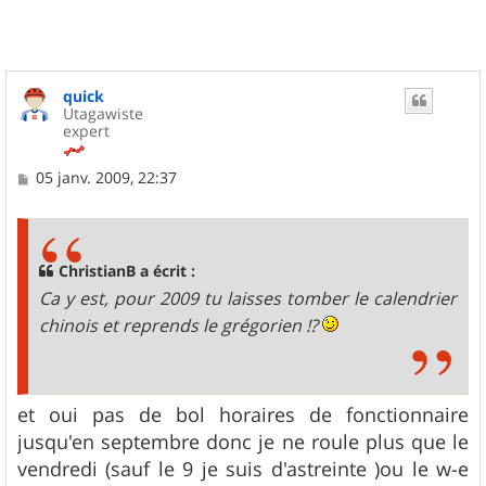
quick
Utagawiste
expert
M
05 janv. 2009, 22:37
e
s
s
a
g
ChristianB a écrit :
e
Ca y est, pour 2009 tu laisses tomber le calendrier
chinois et reprends le grégorien !?
et oui pas de bol horaires de fonctionnaire
jusqu'en septembre donc je ne roule plus que le
vendredi (sauf le 9 je suis d'astreinte )ou le w-e