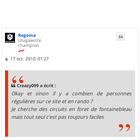
t
Regoma
Utagawiste
champion
M
17 oct. 2010, 01:27
e
s
s
a
g
Creazy099 a écrit :
e
Okay et sinon il y a combien de personnes
régulières sur ce site et en rando ?
Je cherche des circuits en foret de fontainebleau
mais tout seul c'est pas toujours faciles