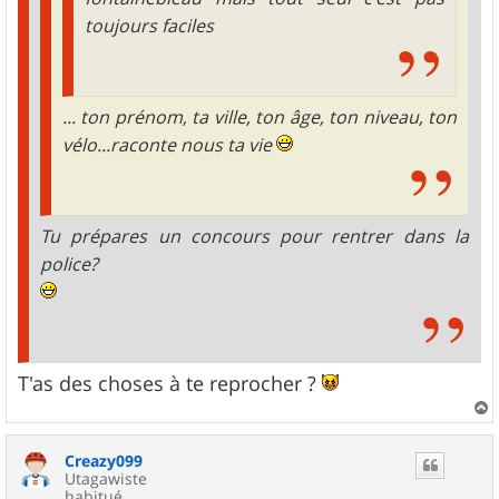
toujours faciles
... ton prénom, ta ville, ton âge, ton niveau, ton
vélo...raconte nous ta vie
Tu prépares un concours pour rentrer dans la
police?
T'as des choses à te reprocher ?
a
u
Creazy099
t
Utagawiste
habitué