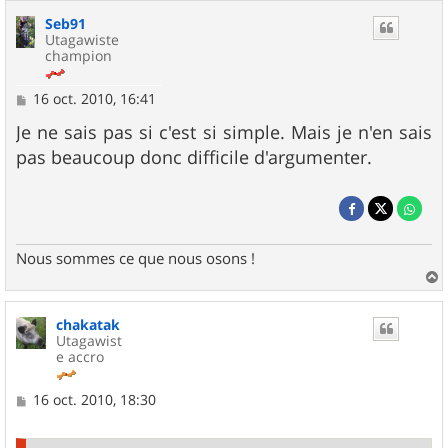
Seb91
Utagawiste
champion
M
16 oct. 2010, 16:41
e
s
Je ne sais pas si c'est si simple. Mais je n'en sais
s
pas beaucoup donc difficile d'argumenter.
a
g
e
Nous sommes ce que nous osons !
a
u
chakatak
t
Utagawist
e accro
M
16 oct. 2010, 18:30
e
s
s