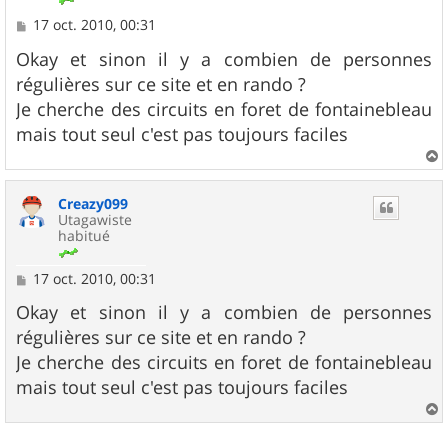
M
17 oct. 2010, 00:31
e
s
Okay et sinon il y a combien de personnes
s
régulières sur ce site et en rando ?
a
g
Je cherche des circuits en foret de fontainebleau
e
mais tout seul c'est pas toujours faciles
a
u
Creazy099
t
Utagawiste
habitué
M
17 oct. 2010, 00:31
e
s
Okay et sinon il y a combien de personnes
s
régulières sur ce site et en rando ?
a
g
Je cherche des circuits en foret de fontainebleau
e
mais tout seul c'est pas toujours faciles
a
u