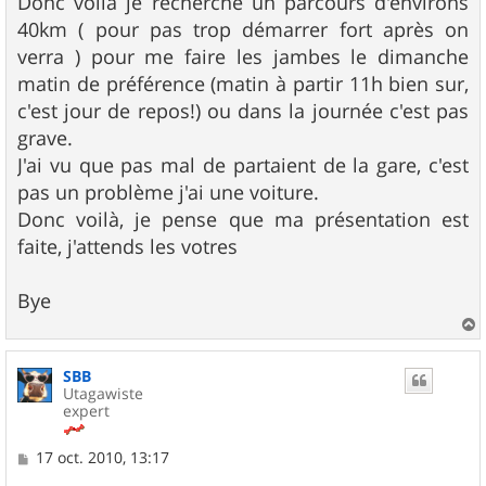
Donc voilà je recherche un parcours d'environs
40km ( pour pas trop démarrer fort après on
verra ) pour me faire les jambes le dimanche
matin de préférence (matin à partir 11h bien sur,
c'est jour de repos!) ou dans la journée c'est pas
grave.
J'ai vu que pas mal de partaient de la gare, c'est
pas un problème j'ai une voiture.
Donc voilà, je pense que ma présentation est
faite, j'attends les votres
Bye
a
u
SBB
t
Utagawiste
expert
M
17 oct. 2010, 13:17
e