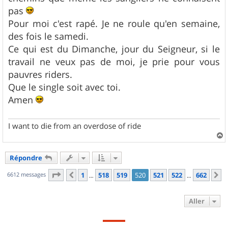
pas
Pour moi c'est rapé. Je ne roule qu'en semaine,
des fois le samedi.
Ce qui est du Dimanche, jour du Seigneur, si le
travail ne veux pas de moi, je prie pour vous
pauvres riders.
Que le single soit avec toi.
Amen
I want to die from an overdose of ride
a
u
Répondre
t
Page
520
sur
662
6612 messages
1
518
519
520
521
522
662
Précédent
S
…
…
Aller