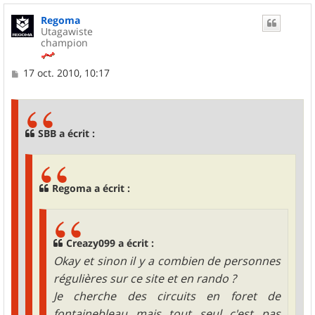
u
Regoma
t
Utagawiste
champion
M
17 oct. 2010, 10:17
e
s
s
a
g
SBB a écrit :
e
Regoma a écrit :
Creazy099 a écrit :
Okay et sinon il y a combien de personnes
régulières sur ce site et en rando ?
Je cherche des circuits en foret de
fontainebleau mais tout seul c'est pas