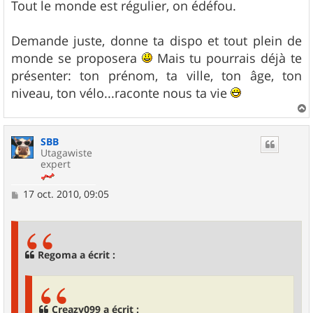
Tout le monde est régulier, on édéfou.
Demande juste, donne ta dispo et tout plein de
monde se proposera
Mais tu pourrais déjà te
présenter: ton prénom, ta ville, ton âge, ton
niveau, ton vélo...raconte nous ta vie
a
u
SBB
t
Utagawiste
expert
M
17 oct. 2010, 09:05
e
s
s
a
g
Regoma a écrit :
e
Creazy099 a écrit :