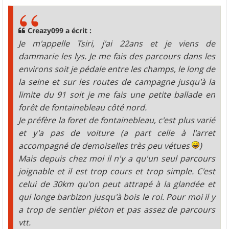
s
s
a
g
Creazy099 a écrit :
e
Je m'appelle Tsiri, j'ai 22ans et je viens de
dammarie les lys. Je me fais des parcours dans les
environs soit je pédale entre les champs, le long de
la seine et sur les routes de campagne jusqu'à la
limite du 91 soit je me fais une petite ballade en
forêt de fontainebleau côté nord.
Je préfère la foret de fontainebleau, c'est plus varié
et y'a pas de voiture (a part celle à l'arret
accompagné de demoiselles très peu vétues
)
Mais depuis chez moi il n'y a qu'un seul parcours
joignable et il est trop cours et trop simple. C'est
celui de 30km qu'on peut attrapé à la glandée et
qui longe barbizon jusqu'à bois le roi. Pour moi il y
a trop de sentier piéton et pas assez de parcours
vtt.