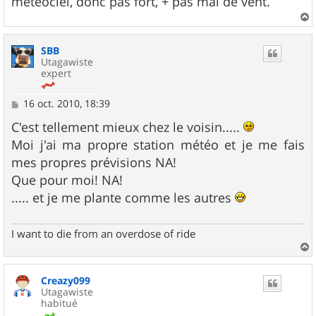
météociel, donc pas fort, + pas mal de vent.
a
u
SBB
t
Utagawiste
expert
M
16 oct. 2010, 18:39
e
s
C'est tellement mieux chez le voisin.....
s
Moi j'ai ma propre station météo et je me fais
a
g
mes propres prévisions NA!
e
Que pour moi! NA!
..... et je me plante comme les autres
I want to die from an overdose of ride
a
u
Creazy099
t
Utagawiste
habitué