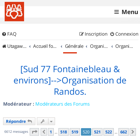
Menu
FAQ
Inscription
Connexion
UtagawaVTT (Randos VTT et VTTAE avec traces GPS)
Accueil forum
Générale
Organisation de sorties & Recherche de partenaires
Organisation de sorties en région Île de France
[Sud 77 Fontainebleau &
environs]-->Organisation de
Randos.
Modérateur :
Modérateurs des Forums
Répondre
Page
520
sur
662
6612 messages
1
518
519
520
521
522
662
Précédent
S
…
…