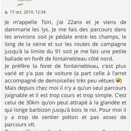
M
17 oct. 2010, 12:34
e
s
Je m'appelle Tsiri, j'ai 22ans et je viens de
s
dammarie les lys. Je me fais des parcours dans
a
g
les environs soit je pédale entre les champs, le
e
long de la seine et sur les routes de campagne
jusqu'à la limite du 91 soit je me fais une petite
ballade en forêt de fontainebleau côté nord.
Je préfère la foret de fontainebleau, c'est plus
varié et y'a pas de voiture (a part celle à l'arret
accompagné de demoiselles très peu vétues
)
Mais depuis chez moi il n'y a qu'un seul parcours
joignable et il est trop cours et trop simple. C'est
celui de 30km qu'on peut attrapé à la glandée et
qui longe barbizon jusqu'à bois le roi. Pour moi il
y a trop de sentier piéton et pas assez de
parcours vtt.