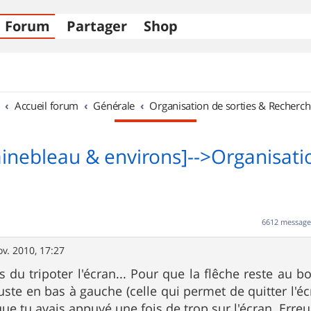
Forum
Partager
Shop
Accueil forum
Générale
Organisation de sorties & Recherch
ainebleau & environs]-->Organisati
6612 messag
ov. 2010, 17:27
s du tripoter l'écran... Pour que la flêche reste au b
uste en bas à gauche (celle qui permet de quitter l'écr
 que tu avais appuyé une fois de trop sur l'écran. Err