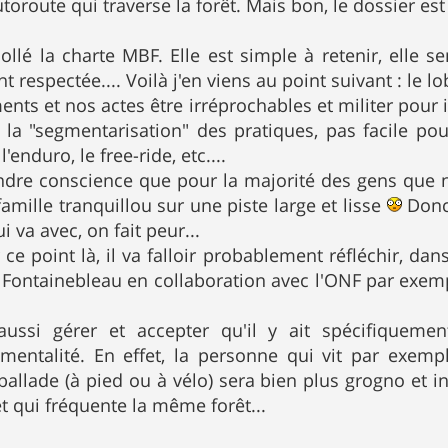
toroute qui traverse la forêt. Mais bon, le dossier es
ollé la charte MBF. Elle est simple à retenir, elle 
nt respectée.... Voilà j'en viens au point suivant : l
ts et nos actes être irréprochables et militer pour i
 la "segmentarisation" des pratiques, pas facile pou
'enduro, le free-ride, etc....
endre conscience que pour la majorité des gens que n
amille tranquillou sur une piste large et lisse
Donc 
i va avec, on fait peur...
ce point là, il va falloir probablement réfléchir, dan
 Fontainebleau en collaboration avec l'ONF par exemp
ssi gérer et accepter qu'il y ait spécifiquemen
mentalité. En effet, la personne qui vit par exemp
allade (à pied ou à vélo) sera bien plus grogno et
et qui fréquente la même forêt...