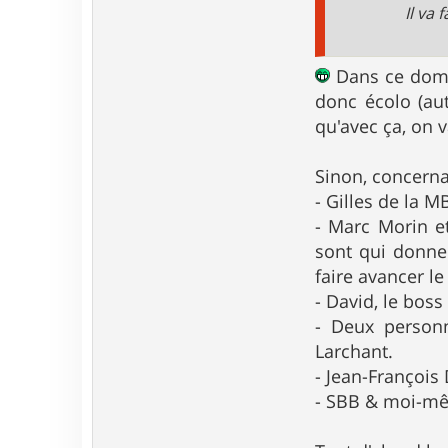
Il va
Dans ce doma
donc écolo (au
qu'avec ça, on v
Sinon, concerna
- Gilles de la M
- Marc Morin e
sont qui donne
faire avancer le
- David, le bos
- Deux personn
Larchant.
- Jean-François
- SBB & moi-mêm