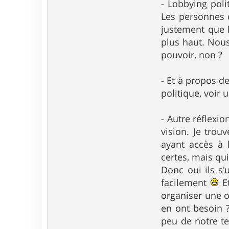
- Lobbying poli
Les personnes 
justement que l
plus haut. Nous
pouvoir, non ?
- Et à propos de
politique, voir 
- Autre réflexi
vision. Je tro
ayant accès à l
certes, mais qu
Donc oui ils s
facilement
Et
organiser une o
en ont besoin ?
peu de notre te