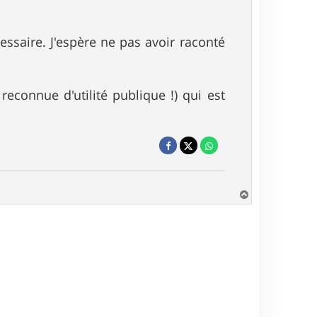
essaire. J'espère ne pas avoir raconté
reconnue d'utilité publique !) qui est
H
a
u
t