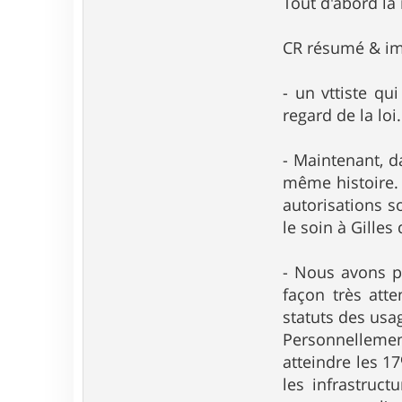
Tout d'abord la 
CR résumé & im
- un vttiste qu
regard de la loi
- Maintenant, d
même histoire. 
autorisations so
le soin à Gilles
- Nous avons pe
façon très atte
statuts des usa
Personnellement
atteindre les 17
les infrastruct