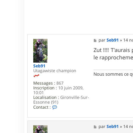
M
par
Seb91
»
14 n
e
s
Zut !!!! T'aura
s
le rapprocheme
a
g
Seb91
e
Utagawiste champion
Nous sommes ce qu
Messages :
867
Inscription :
10 juin 2009,
10:01
Localisation :
Gironville-Sur-
Essonne (91)
C
Contact :
o
n
t
a
M
par
Seb91
»
14 n
c
e