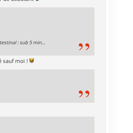
estinal : sub 5 min...
é sauf moi !