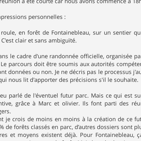
réunion a été courte car nous avons commencé à 18h et 
pressions personnelles :
i roule, en forêt de Fontainebleau, sur un sentier que
. C'est clair et sans ambiguïté.
ans le cadre d'une randonnée officielle, organisée pa
Le parcours doit être soumis aux autorités compéten
nt données ou non. Je ne décris pas le processus j'aur
 qui nous lit d'apporter des précisions s'il le souhaite.
u parlé de l'éventuel futur parc. Mais ce qui est sur
ntive, grâce à Marc et olivier. Ils font parti des r
gers.
 je crois de moins en moins à la création de ce futu
% de forêts classés en parc, d’autres dossiers sont plu
ures et moyens existent déjà. Pour Fontainebleau, 