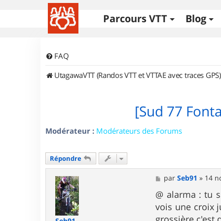
Parcours VTT
Blog
FAQ
UtagawaVTT (Randos VTT et VTTAE avec traces GPS)
[Sud 77 Font
Modérateur :
Modérateurs des Forums
Répondre
M
par
Seb91
»
14 n
e
s
@ alarma : tu s
s
vois une croix j
a
g
grossière c'est
Seb91