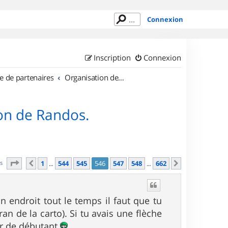
Connexion
Inscription
Connexion
e de partenaires
Organisation de sorties en région Île de France
on de Randos.
Page
546
sur
662
es
1
544
545
546
547
548
662
Précédent
Suivant
…
…
on endroit tout le temps il faut que tu
an de la carto). Si tu avais une flèche
eur de débutant