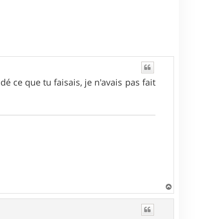
 ce que tu faisais, je n'avais pas fait
H
a
u
t