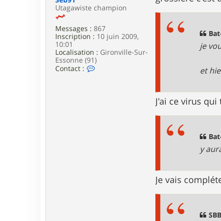
e
Utagawiste champion
Messages :
867
Bat
Inscription :
10 juin 2009,
10:01
je vou
Localisation :
Gironville-Sur-
Essonne (91)
C
Contact :
et hie
o
n
t
a
J'ai ce virus qui
c
t
e
r
Bat
S
e
y aura
b
9
1
Je vais complét
SBB