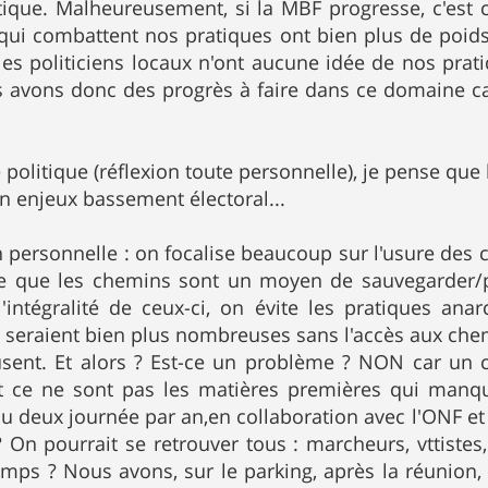
tique. Malheureusement, si la MBF progresse, c'est cl
qui combattent nos pratiques ont bien plus de poi
es politiciens locaux n'ont aucune idée de nos pratiq
 avons donc des progrès à faire dans ce domaine car 
 politique (réflexion toute personnelle), je pense que 
un enjeux bassement électoral...
on personnelle : on focalise beaucoup sur l'usure des 
uve que les chemins sont un moyen de sauvegarder/pr
'intégralité de ceux-ci, on évite les pratiques ana
i seraient bien plus nombreuses sans l'accès aux che
'usent. Et alors ? Est-ce un problème ? NON car un 
 ce ne sont pas les matières premières qui manqu
u deux journée par an,en collaboration avec l'ONF et
 On pourrait se retrouver tous : marcheurs, vttistes
mps ? Nous avons, sur le parking, après la réunion,