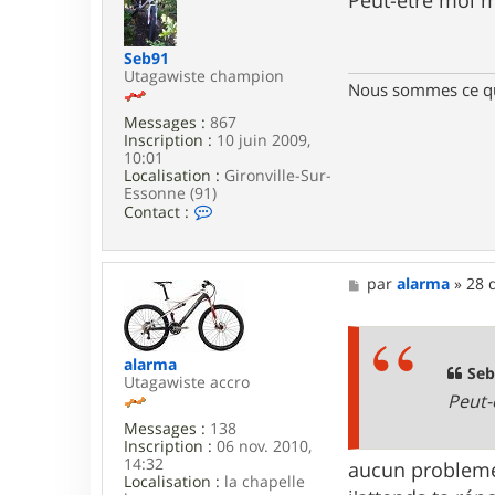
s
y
a
0
g
9
Seb91
e
9
Utagawiste champion
Nous sommes ce qu
Messages :
867
Inscription :
10 juin 2009,
10:01
Localisation :
Gironville-Sur-
Essonne (91)
C
Contact :
o
n
t
a
M
par
alarma
»
28 
c
e
t
s
e
s
r
a
alarma
S
g
Seb
Utagawiste accro
e
e
Peut-
b
9
Messages :
138
1
Inscription :
06 nov. 2010,
14:32
aucun probleme, 
Localisation :
la chapelle