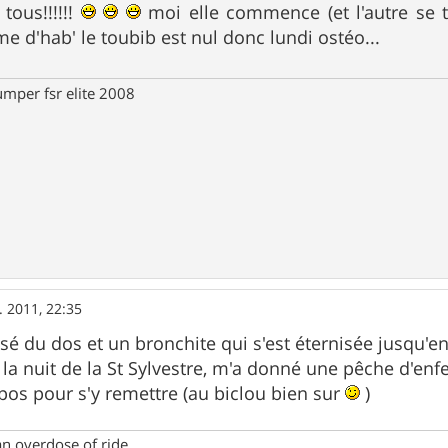
tous!!!!!!
moi elle commence (et l'autre se t
 d'hab' le toubib est nul donc lundi ostéo...
umper fsr elite 2008
. 2011, 22:35
assé du dos et un bronchite qui s'est éternisée jusqu'e
 la nuit de la St Sylvestre, m'a donné une pêche d'enf
pos pour s'y remettre (au biclou bien sur
)
an overdose of ride