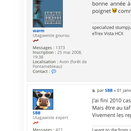
t
s
bonne année à 
e
s
poignet
comme
r
a
a
g
l
e
a
specialized stumpj
r
warm
eTrex Vista HCX
m
Utagawiste gourou
a
Messages :
1373
Inscription :
25 mai 2008,
19:38
Localisation :
Avon (forêt de
Fontainebleau)
C
Contact :
o
n
t
a
M
par
SBB
»
01 janv
c
e
t
s
J'ai fini 2010 c
e
s
Mais être au taf
r
a
SBB
w
g
Vivement les re
Utagawiste expert
a
e
r
m
I want to die from 
Messages :
422