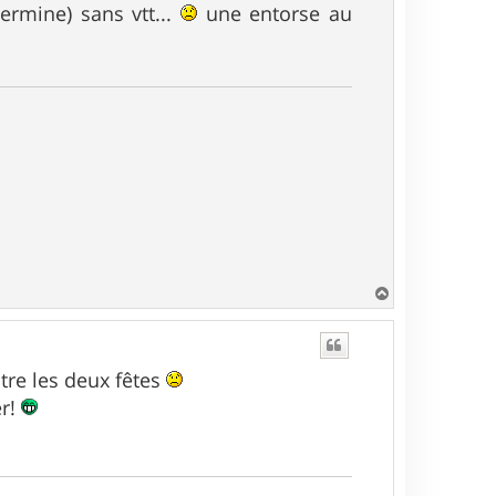
ermine) sans vtt...
une entorse au
H
a
u
t
ntre les deux fêtes
er!