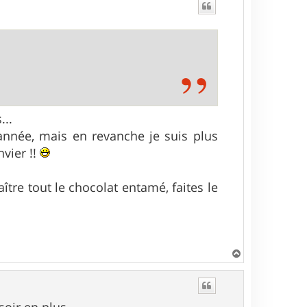
...
nnée, mais en revanche je suis plus
vier !!
aître tout le chocolat entamé, faites le
H
a
u
t
oir en plus...