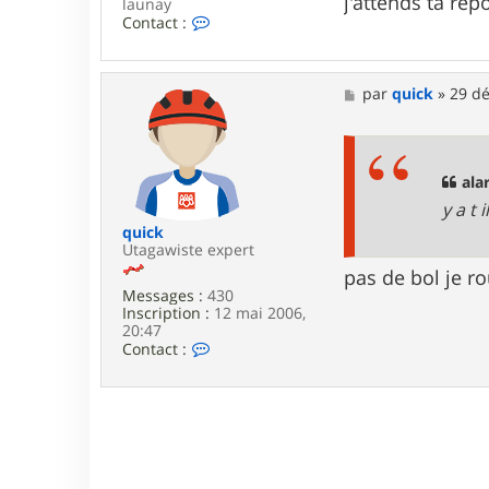
j'attends ta ré
launay
C
Contact :
o
n
t
a
M
par
quick
»
29 dé
c
e
t
s
e
s
r
a
a
g
ala
l
e
y a t
a
r
quick
m
Utagawiste expert
a
pas de bol je r
Messages :
430
Inscription :
12 mai 2006,
20:47
C
Contact :
o
n
t
a
c
t
e
r