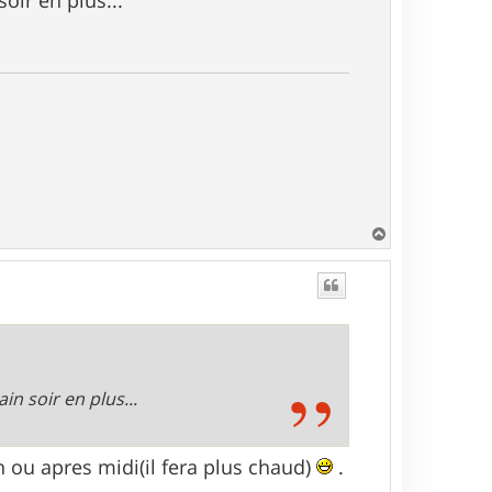
H
a
u
t
n soir en plus...
in ou apres midi(il fera plus chaud)
.