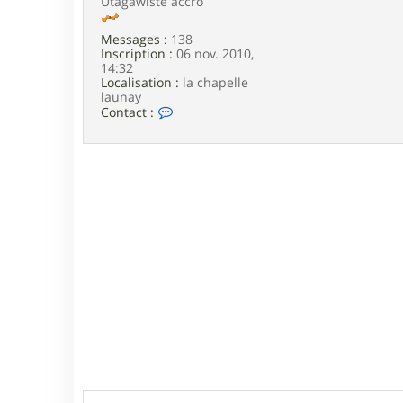
Utagawiste accro
e
Messages :
138
Inscription :
06 nov. 2010,
14:32
Localisation :
la chapelle
launay
C
Contact :
o
n
t
a
c
t
e
r
a
l
a
r
m
a