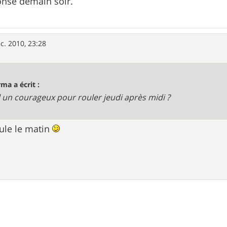
ponse demain soir.
c. 2010, 23:28
rma a écrit :
 il un courageux pour rouler jeudi après midi ?
oule le matin