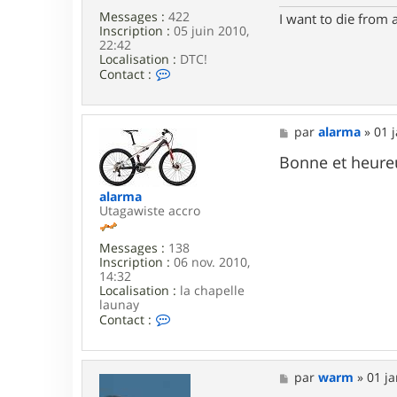
9
Messages :
422
I want to die from 
1
Inscription :
05 juin 2010,
22:42
Localisation :
DTC!
C
Contact :
o
n
t
a
M
par
alarma
»
01 
c
e
t
s
Bonne et heure
e
s
r
a
alarma
S
g
Utagawiste accro
B
e
B
Messages :
138
Inscription :
06 nov. 2010,
14:32
Localisation :
la chapelle
launay
C
Contact :
o
n
t
a
M
par
warm
»
01 ja
c
e