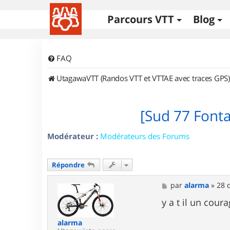
Parcours VTT
Blog
FAQ
UtagawaVTT (Randos VTT et VTTAE avec traces GPS)
[Sud 77 Font
Modérateur :
Modérateurs des Forums
Répondre
M
par
alarma
»
28 
e
s
y a t il un cour
s
a
alarma
g