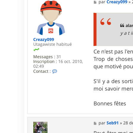
M
par
Creazy099
»
e
s
s
a
g
ala
e
y a t
Creazy099
Utagawiste habitué
Ce n'est pas l'
Messages :
31
Trop de choses
Inscription :
16 oct. 2010,
que motivé pour
02:49
C
Contact :
o
n
S'il y a des sor
t
moi savoir mer
a
c
t
Bonnes fêtes
e
r
C
r
M
e
par
Seb91
»
28 d
e
a
s
Peut-être moi m
z