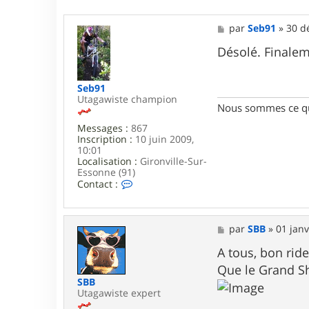
q
u
M
par
Seb91
»
30 d
i
e
c
s
Désolé. Finalem
k
s
a
g
Seb91
e
Utagawiste champion
Nous sommes ce qu
Messages :
867
Inscription :
10 juin 2009,
10:01
Localisation :
Gironville-Sur-
Essonne (91)
C
Contact :
o
n
t
a
M
par
SBB
»
01 janv
c
e
t
s
A tous, bon rid
e
s
Que le Grand Shi
r
a
SBB
S
g
Utagawiste expert
e
e
b