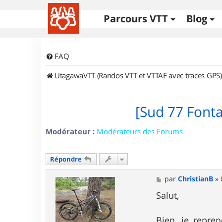
Parcours VTT
Blog
FAQ
UtagawaVTT (Randos VTT et VTTAE avec traces GPS)
[Sud 77 Font
Modérateur :
Modérateurs des Forums
Répondre
M
par
ChristianB
»
e
s
Salut,
s
a
g
Bien, je repre