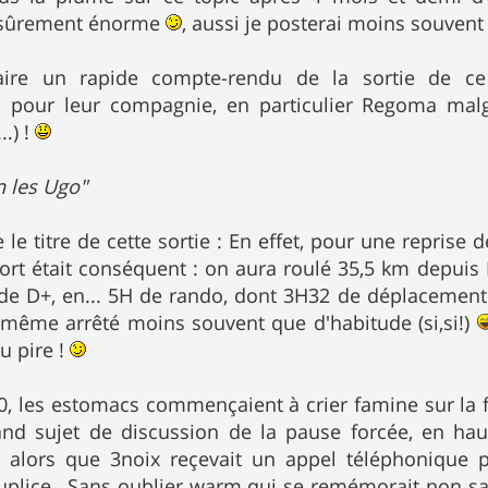
 sûrement énorme
, aussi je posterai moins souvent
 faire un rapide compte-rendu de la sortie de c
es" pour leur compagnie, en particulier Regoma m
..) !
n les Ugo"
re le titre de cette sortie : En effet, pour une repri
ffort était conséquent : on aura roulé 35,5 km depuis 
e D+, en... 5H de rando, dont 3H32 de déplacement.
 même arrêté moins souvent que d'habitude (si,si!)
u pire !
0, les estomacs commençaient à crier famine sur la f
grand sujet de discussion de la pause forcée, en h
, alors que 3noix reçevait un appel téléphonique 
plice...Sans oublier warm qui se remémorait non san