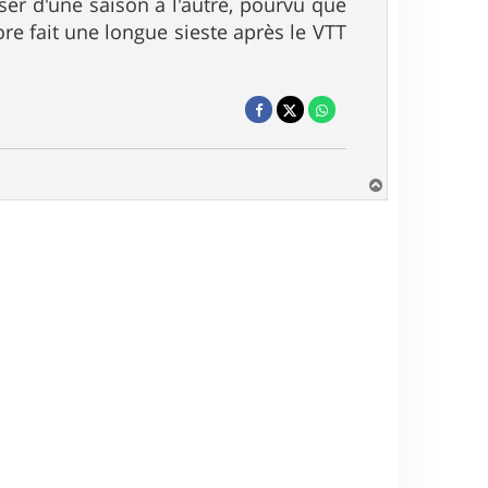
er d'une saison à l'autre, pourvu que
re fait une longue sieste après le VTT
H
a
u
t