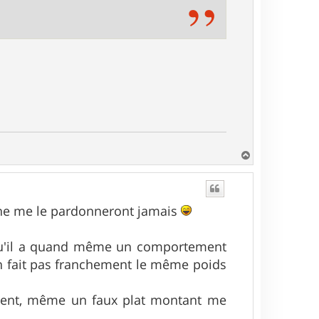
H
a
u
t
 ne me le pardonneront jamais
 qu'il a quand même un comportement
n fait pas franchement le même poids
iolent, même un faux plat montant me