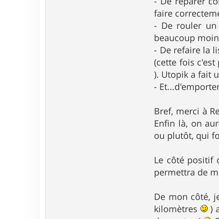
- De réparer co
faire correcteme
- De rouler un
beaucoup moins 
- De refaire la
(cette fois c'es
). Utopik a fai
- Et...d'emporte
Bref, merci à R
Enfin là, on au
ou plutôt, qui fo
Le côté positif 
permettra de mi
De mon côté, je
kilomètres
) 