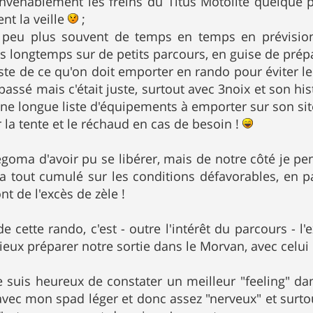
nvenablement les freins du Titus Motolite quelque p
nt la veille
;
 peu plus souvent de temps en temps en prévision
longtemps sur de petits parcours, en guise de prépa
 liste de ce qu'on doit emporter en rando pour éviter 
t passé mais c'était juste, surtout avec 3noix et son 
t une longue liste d'équipements à emporter sur son si
r la tente et le réchaud en cas de besoin !
egoma d'avoir pu se libérer, mais de notre côté je pe
ra tout cumulé sur les conditions défavorables, en par
nt de l'excès de zèle !
de cette rando, c'est - outre l'intérêt du parcours - l
eux préparer notre sortie dans le Morvan, avec celui q
 suis heureux de constater un meilleur "feeling" da
avec mon spad léger et donc assez "nerveux" et surt