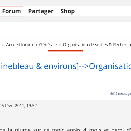
Forum
Partager
Shop
Accueil forum
Générale
Organisation de sorties & Recherch
ainebleau & environs]-->Organisati
6612 messag
06 févr. 2011, 19:52
nds la plume sur ce topic après 4 mois et demi d'a