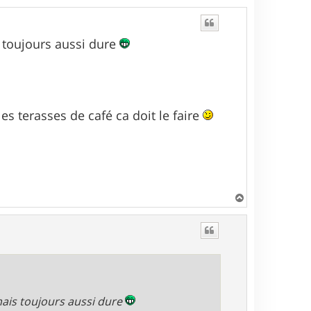
 toujours aussi dure
es terasses de café ca doit le faire
H
a
u
t
mais toujours aussi dure