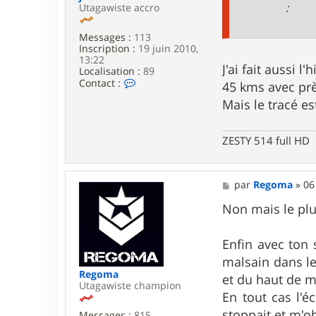
c
:
Utagawiste accro
k
Messages :
113
Inscription :
19 juin 2010,
13:22
J'ai fait aussi l'
Localisation :
89
C
Contact :
45 kms avec prè
o
Mais le tracé es
n
t
a
c
ZESTY 514 full HD
t
e
r
j
M
par
Regoma
»
06
u
e
l
s
Non mais le plu
i
s
e
a
n
g
Enfin avec ton
8
e
malsain dans l
9
Regoma
et du haut de m
Utagawiste champion
En tout cas l'
stoppait et m'ob
Messages :
815