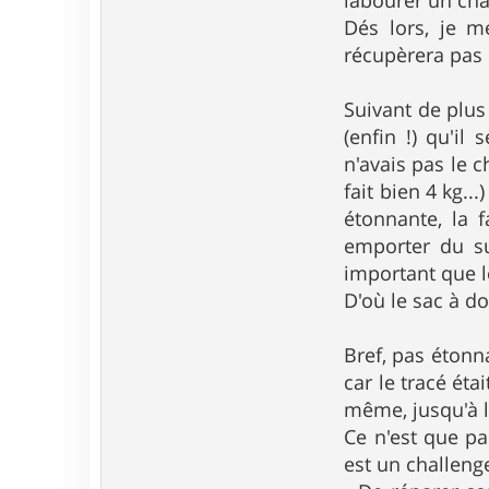
labourer un cha
Dés lors, je 
récupèrera pas p
Suivant de plus
(enfin !) qu'il
n'avais pas le c
fait bien 4 kg..
étonnante, la 
emporter du suc
important que le
D'où le sac à d
Bref, pas étonna
car le tracé éta
même, jusqu'à 
Ce n'est que pa
est un challenge