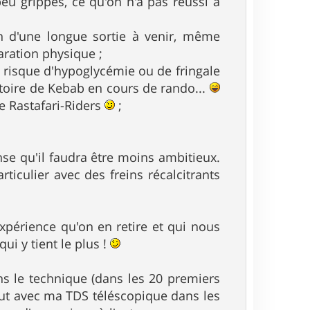
eu grippés, ce qu'on n'a pas réussi à
 d'une longue sortie à venir, même
ration physique ;
le risque d'hypoglycémie ou de fringale
histoire de Kebab en cours de rando...
te Rastafari-Riders
;
nse qu'il faudra être moins ambitieux.
ticulier avec des freins récalcitrants
'expérience qu'on en retire et qui nous
ui y tient le plus !
ns le technique (dans les 20 premiers
out avec ma TDS téléscopique dans les