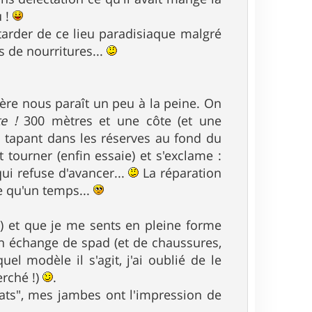
u !
 tarder de ce lieu paradisiaque malgré
s de nourritures...
ère nous paraît un peu à la peine. On
e !
300 mètres et une côte (et une
en tapant dans les réserves au fond du
 tourner (enfin essaie) et s'exclame :
ui refuse d'avancer...
La réparation
ée qu'un temps...
) et que je me sents en pleine forme
on échange de spad (et de chaussures,
l modèle il s'agit, j'ai oublié de le
erché !)
.
lats", mes jambes ont l'impression de