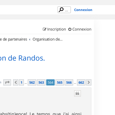
Connexion
Inscription
Connexion
e de partenaires
Organisation de sorties en région Île de France
on de Randos.
Page
564
sur
662
es
1
562
563
564
565
566
662
Précédent
Suivant
…
…
bs(tin)ence! Le temps que j'ai ainsi