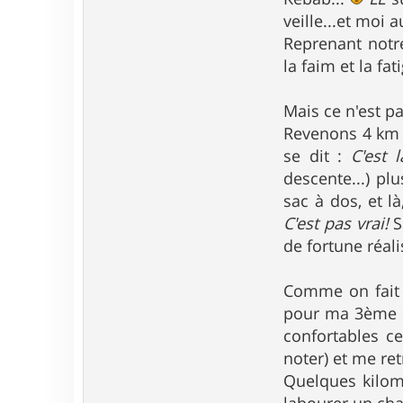
veille...et moi 
Reprenant notre
la faim et la fa
Mais ce n'est pa
Revenons 4 km p
se dit :
C'est l
descente...) pl
sac à dos, et l
C'est pas vrai!
S
de fortune réali
Comme on fait 
pour ma 3ème so
confortables ce
noter) et me ret
Quelques kilomè