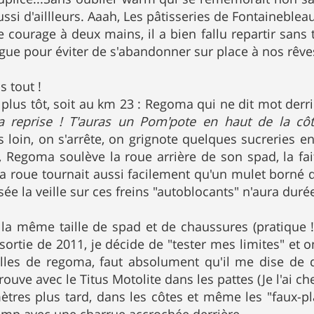
aussi d'aillleurs. Aaah, Les pâtisseries de Fontaineblea
 courage à deux mains, il a bien fallu repartir sans
tigue pour éviter de s'abandonner sur place à nos rêve
s tout !
lus tôt, soit au km 23 : Regoma qui ne dit mot derri
a reprise !
T'auras un Pom'pote en haut de la côt
us loin, on s'arrête, on grignote quelques sucreries 
à, Regoma soulève la roue arrière de son spad, la fait
a roue tournait aussi facilement qu'un mulet borné q
sée la veille sur ces freins "autoblocants" n'aura dur
la même taille de spad et de chaussures (pratique !
rtie de 2011, je décide de "tester mes limites" et 
lles de regoma, faut absolument qu'il me dise de que
rouve avec le Titus Motolite dans les pattes (Je l'ai ch
tres plus tard, dans les côtes et même les "faux-p