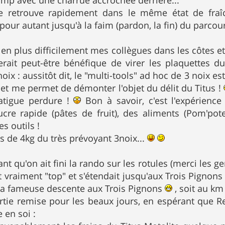
mp avec une charrue accrochée derrière...
me retrouve rapidement dans le même état de fra
our autant jusqu'à la faim (pardon, la fin) du parcour
 en plus difficilement mes collègues dans les côtes et
 serait peut-être bénéfique de virer les plaquettes du
hoix : aussitôt dit, le "multi-tools" ad hoc de 3 noix e
.) et me permet de démonter l'objet du délit du Titus !
fatigue perdure !
Bon à savoir, c'est l'expérience 
re rapide (pâtes de fruit), des aliments (Pom'pote
s outils !
os de 4kg du très prévoyant 3noix...
nt qu'on ait fini la rando sur les rotules (merci les g
it vraiment "top" et s'étendait jusqu'aux Trois Pignons 
la fameuse descente aux Trois Pignons
, soit au km
rtie remise pour les beaux jours, en espérant que Re
 en soi :