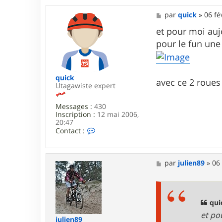
M
par
quick
»
06 fé
e
s
et pour moi auj
s
pour le fun une
a
g
e
quick
avec ce 2 roues 
Utagawiste expert
Messages :
430
Inscription :
12 mai 2006,
20:47
C
Contact :
o
n
t
a
M
par
julien89
»
06 
c
e
t
s
e
s
r
a
q
g
qui
u
e
et po
i
julien89