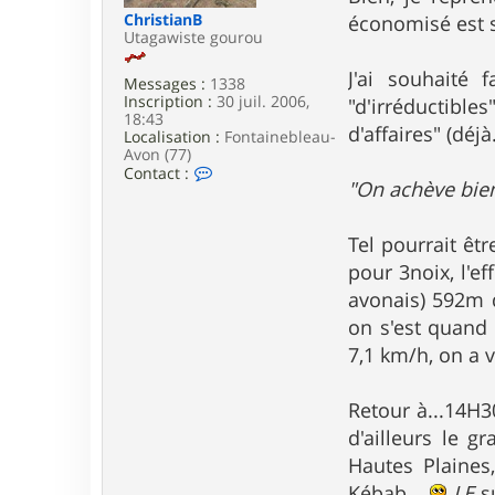
e
ChristianB
économisé est
Utagawiste gourou
J'ai souhaité
Messages :
1338
Inscription :
30 juil. 2006,
"d'irréductibl
18:43
d'affaires" (déjà.
Localisation :
Fontainebleau-
Avon (77)
C
Contact :
"On achève bie
o
n
t
a
Tel pourrait êt
c
pour 3noix, l'e
t
e
avonais) 592m d
r
on s'est quand
C
h
7,1 km/h, on a v
r
i
s
Retour à...14H3
t
d'ailleurs le 
i
a
Hautes Plaines
n
B
Kébab...
LE
su