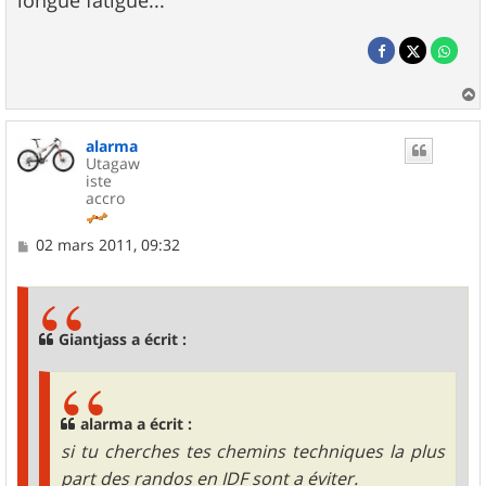
longue fatigue...
a
u
alarma
t
Utagaw
iste
accro
M
02 mars 2011, 09:32
e
s
s
a
g
Giantjass a écrit :
e
alarma a écrit :
si tu cherches tes chemins techniques la plus
part des randos en IDF sont a éviter.