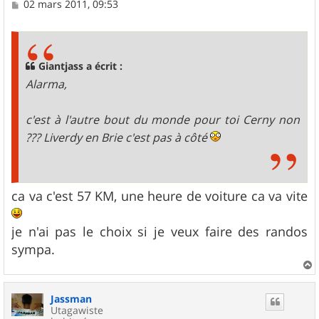
M
02 mars 2011, 09:53
e
s
s
a
g
Giantjass a écrit :
e
Alarma,
c'est à l'autre bout du monde pour toi Cerny non
??? Liverdy en Brie c'est pas à côté
ca va c'est 57 KM, une heure de voiture ca va vite
je n'ai pas le choix si je veux faire des randos
sympa.
a
u
Jassman
t
Utagawiste