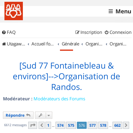
Menu
FAQ
Inscription
Connexion
UtagawaVTT (Randos VTT et VTTAE avec traces GPS)
Accueil forum
Générale
Organisation de sorties & Recherche de partenaires
Organisation de sorties en région Île de France
[Sud 77 Fontainebleau &
environs]-->Organisation de
Randos.
Modérateur :
Modérateurs des Forums
Répondre
Page
576
sur
662
6612 messages
1
574
575
576
577
578
662
Précédent
S
…
…