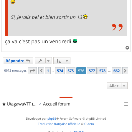
Si, je vais bel et bien sortir un 13
ça va c'est pas un vendredi
a
u
Répondre
t
Page
576
sur
662
6612 messages
1
574
575
576
577
578
662
Précédent
S
…
…
Aller
UtagawaVTT (Randos VTT et VTTAE avec traces GPS)
Accueil forum
Développé par
phpBB
® Forum Software © phpBB Limited
Traduction française officielle
©
Qiaeru