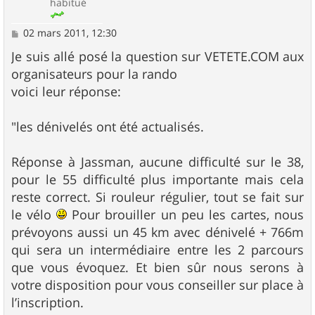
habitué
M
02 mars 2011, 12:30
e
s
Je suis allé posé la question sur VETETE.COM aux
s
organisateurs pour la rando
a
g
voici leur réponse:
e
"les dénivelés ont été actualisés.
Réponse à Jassman, aucune difficulté sur le 38,
pour le 55 difficulté plus importante mais cela
reste correct. Si rouleur régulier, tout se fait sur
le vélo
Pour brouiller un peu les cartes, nous
prévoyons aussi un 45 km avec dénivelé + 766m
qui sera un intermédiaire entre les 2 parcours
que vous évoquez. Et bien sûr nous serons à
votre disposition pour vous conseiller sur place à
l’inscription.