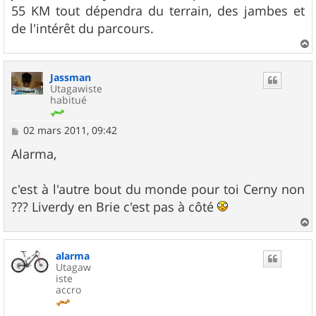
55 KM tout dépendra du terrain, des jambes et
de l'intérêt du parcours.
a
u
Jassman
t
Utagawiste
habitué
M
02 mars 2011, 09:42
e
s
Alarma,
s
a
g
c'est à l'autre bout du monde pour toi Cerny non
e
??? Liverdy en Brie c'est pas à côté
a
u
alarma
t
Utagaw
iste
accro