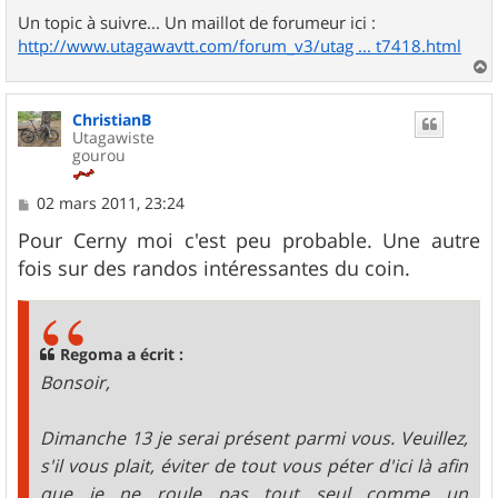
Un topic à suivre... Un maillot de forumeur ici :
http://www.utagawavtt.com/forum_v3/utag ... t7418.html
a
u
ChristianB
t
Utagawiste
gourou
M
02 mars 2011, 23:24
e
s
Pour Cerny moi c'est peu probable. Une autre
s
fois sur des randos intéressantes du coin.
a
g
e
Regoma a écrit :
Bonsoir,
Dimanche 13 je serai présent parmi vous. Veuillez,
s'il vous plait, éviter de tout vous péter d'ici là afin
que je ne roule pas tout seul comme un