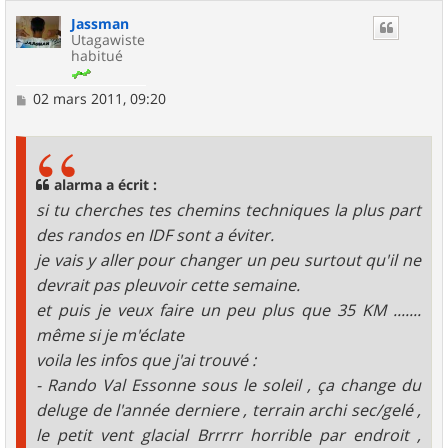
Jassman
Utagawiste
habitué
M
02 mars 2011, 09:20
e
s
s
a
g
alarma a écrit :
e
si tu cherches tes chemins techniques la plus part
des randos en IDF sont a éviter.
je vais y aller pour changer un peu surtout qu'il ne
devrait pas pleuvoir cette semaine.
et puis je veux faire un peu plus que 35 KM .......
même si je m'éclate
voila les infos que j'ai trouvé :
- Rando Val Essonne sous le soleil , ça change du
deluge de l'année derniere , terrain archi sec/gelé ,
le petit vent glacial Brrrrr horrible par endroit ,