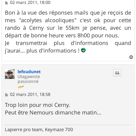
M
02 mars 2011, 18:00
e
s
Bon à la vue des réponses mails que je reçois de
s
mes "acolytes alcooliques" c'est ok pour cette
a
g
rando à Cerny sur le 55km je pense, avec un
e
départ de bonne heure vers 8h00 pour nous.
Je transmettrai plus d'informations quand
j'aurai... plus d'informations !
a
u
lefoudunet
t
Utagawiste
passionné
M
02 mars 2011, 18:58
e
s
Trop loin pour moi Cerny.
s
Peut être Nemours dimanche matin...
a
g
e
Lapierre pro team, Keymaze 700