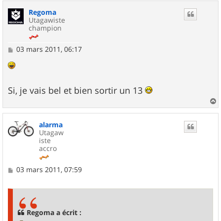
u
Regoma
t
Utagawiste
champion
M
03 mars 2011, 06:17
e
s
s
a
g
Si, je vais bel et bien sortir un 13
e
a
u
alarma
t
Utagaw
iste
accro
M
03 mars 2011, 07:59
e
s
s
a
g
Regoma a écrit :
e