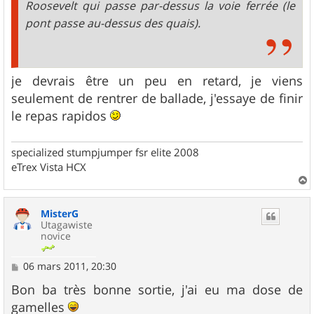
Roosevelt qui passe par-dessus la voie ferrée (le
pont passe au-dessus des quais).
je devrais être un peu en retard, je viens
seulement de rentrer de ballade, j'essaye de finir
le repas rapidos
specialized stumpjumper fsr elite 2008
eTrex Vista HCX
a
u
MisterG
t
Utagawiste
novice
M
06 mars 2011, 20:30
e
s
Bon ba très bonne sortie, j'ai eu ma dose de
s
gamelles
a