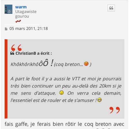
warm
Utagawiste
gourou
M
05 mars 2011, 21:18
e
s
s
a
g
ChristianB a écrit :
e
ô !
ô
Khôkhôrikhô
(coq breton...
)
A part le foot il y a aussi le VTT et moi je pourrais
très bien continuer un peu au-delà des 20km si je
me sens d'attaque.
On verra cela demain,
l'essentiel est de rouler et de s'amuser !
fais gaffe, je ferais bien rôtir le coq breton avec