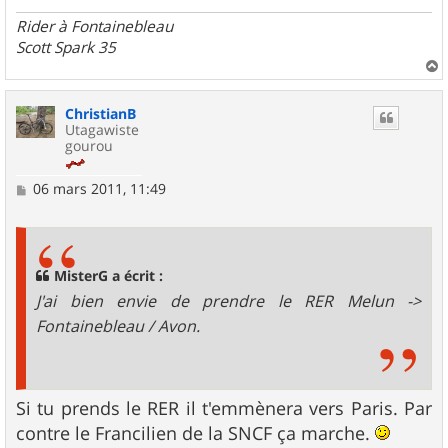
Rider à Fontainebleau
Scott Spark 35
a
u
ChristianB
t
Utagawiste
gourou
M
06 mars 2011, 11:49
e
s
s
a
g
MisterG a écrit :
e
J'ai bien envie de prendre le RER Melun ->
Fontainebleau / Avon.
Si tu prends le RER il t'emmènera vers Paris. Par
contre le Francilien de la SNCF ça marche.