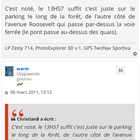
e
s
C'est noté, le 13H57 suffit c'est juste sur le
s
parking le long de la forêt, de l'autre côté de
a
g
l'avenue Roosevelt qui passe par-dessus la voie
e
ferrée (le pont passe au-dessus des quais).
LP Zesty 714, PhotoExplorer 3D v.1, GPS TwoNav Sportiva
a
u
warm
t
Utagawiste
gourou
M
06 mars 2011, 13:12
e
s
s
a
g
ChristianB a écrit :
e
C'est noté, le 13H57 suffit c'est juste sur le parking
le long de la forêt, de l'autre côté de l'avenue