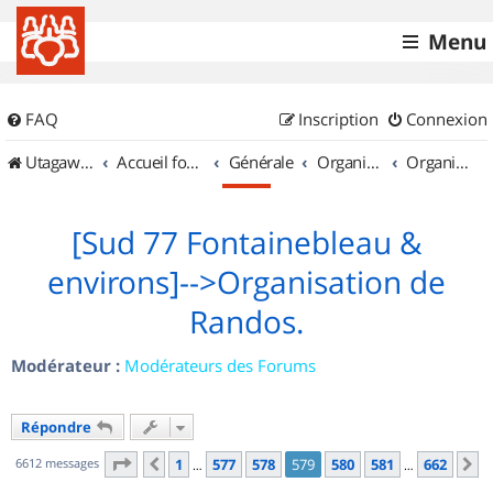
Menu
FAQ
Inscription
Connexion
UtagawaVTT (Randos VTT et VTTAE avec traces GPS)
Accueil forum
Générale
Organisation de sorties & Recherche de partenaires
Organisation de sorties en région Île de France
[Sud 77 Fontainebleau &
environs]-->Organisation de
Randos.
Modérateur :
Modérateurs des Forums
Répondre
Page
579
sur
662
6612 messages
1
577
578
579
580
581
662
Précédent
S
…
…