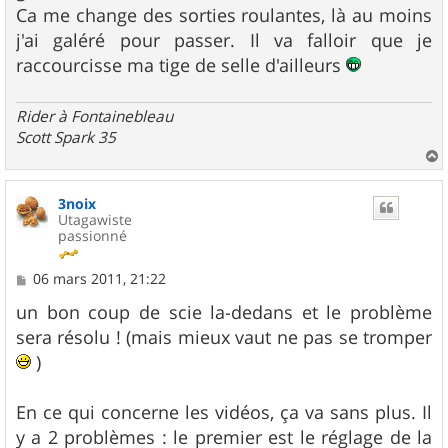
g
Ca me change des sorties roulantes, là au moins
e
j'ai galéré pour passer. Il va falloir que je
raccourcisse ma tige de selle d'ailleurs
Rider à Fontainebleau
Scott Spark 35
a
u
3noix
t
Utagawiste
passionné
M
06 mars 2011, 21:22
e
s
un bon coup de scie la-dedans et le problème
s
sera résolu ! (mais mieux vaut ne pas se tromper
a
g
)
e
En ce qui concerne les vidéos, ça va sans plus. Il
y a 2 problèmes : le premier est le réglage de la