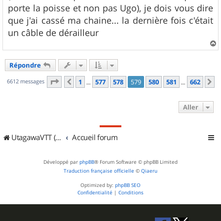
porte la poisse et non pas Ugo), je dois vous dire
que j'ai cassé ma chaine... la dernière fois c'était
un câble de dérailleur
a
u
Répondre
t
Page
579
sur
662
6612 messages
1
577
578
579
580
581
662
Précédent
S
…
…
Aller
UtagawaVTT (Randos VTT et VTTAE avec traces GPS)
Accueil forum
Développé par
phpBB
® Forum Software © phpBB Limited
Traduction française officielle
©
Qiaeru
Optimized by:
phpBB SEO
Confidentialité
|
Conditions