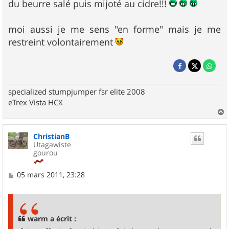
du beurre salé puis mijoté au cidre!!!
moi aussi je me sens "en forme" mais je me
restreint volontairement
specialized stumpjumper fsr elite 2008
eTrex Vista HCX
a
u
ChristianB
t
Utagawiste
gourou
M
05 mars 2011, 23:28
e
s
s
a
g
warm a écrit :
e