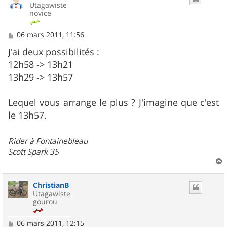
Utagawiste
novice
M
06 mars 2011, 11:56
e
s
J'ai deux possibilités :
s
12h58 -> 13h21
a
g
13h29 -> 13h57
e
Lequel vous arrange le plus ? J'imagine que c'est
le 13h57.
Rider à Fontainebleau
Scott Spark 35
a
u
ChristianB
t
Utagawiste
gourou
M
06 mars 2011, 12:15