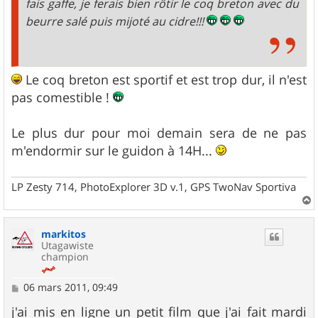
fais gaffe, je ferais bien rôtir le coq breton avec du
beurre salé puis mijoté au cidre!!!
Le coq breton est sportif et est trop dur, il n'est
pas comestible !
Le plus dur pour moi demain sera de ne pas
m'endormir sur le guidon à 14H...
LP Zesty 714, PhotoExplorer 3D v.1, GPS TwoNav Sportiva
a
u
markitos
t
Utagawiste
champion
M
06 mars 2011, 09:49
e
s
j'ai mis en ligne un petit film que j'ai fait mardi