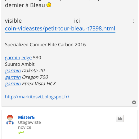
s
dernier à Bleau
a
g
e
visible ici :
coin-videastes/petit-tour-bleau-t7398.html
Specialized Camber Elite Carbon 2016
garmin
edge
530
Suunto Ambit
garmin
Dakota 20
garmin
Oregon 700
garmin
Etrex Vista HCX
http://markitosvtt.blogspot.fr/
a
u
MisterG
t
Utagawiste
novice