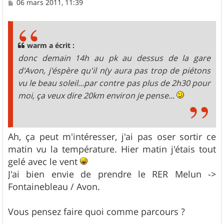
M
06 mars 2011, 11:39
e
s
s
a
g
warm a écrit :
e
donc demain 14h au pk au dessus de la gare
d'Avon, j'éspère qu'il n(y aura pas trop de piétons
vu le beau soleil...par contre pas plus de 2h30 pour
moi, ça veux dire 20km environ je pense...
Ah, ça peut m'intéresser, j'ai pas oser sortir ce
matin vu la température. Hier matin j'étais tout
gelé avec le vent
J'ai bien envie de prendre le RER Melun ->
Fontainebleau / Avon.
Vous pensez faire quoi comme parcours ?