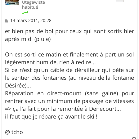
Utagawiste
habitué
M
13 mars 2011, 20:28
e
s
et bien pas de bol pour ceux qui sont sortis hier
s
après midi (pluie)
a
g
e
On est sorti ce matin et finalement à part un sol
légèrement humide, rien à redire...
Si ce n'est qu'un câble de dérailleur qui pète sur
le sentier des fontaines (au niveau de la fontaine
Désirée)...
Réparation en direct-mount (sans gaine) pour
rentrer avec un minimum de passage de vitesses
=> ça l'a fait pour la remontée à Denecourt...
il faut que je répare ça avant le ski !
@ tcho