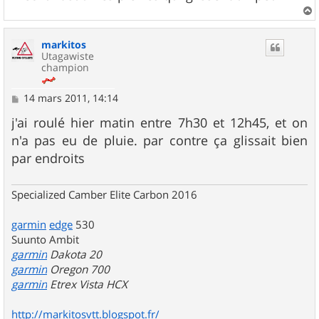
a
u
markitos
t
Utagawiste
champion
M
14 mars 2011, 14:14
e
s
j'ai roulé hier matin entre 7h30 et 12h45, et on
s
n'a pas eu de pluie. par contre ça glissait bien
a
g
par endroits
e
Specialized Camber Elite Carbon 2016
garmin
edge
530
Suunto Ambit
garmin
Dakota 20
garmin
Oregon 700
garmin
Etrex Vista HCX
http://markitosvtt.blogspot.fr/