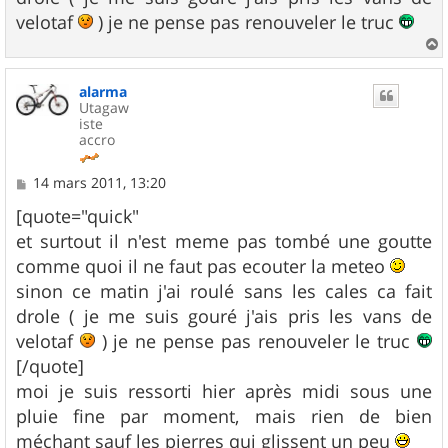
velotaf
) je ne pense pas renouveler le truc
a
u
alarma
t
Utagaw
iste
accro
M
14 mars 2011, 13:20
e
s
[quote="quick"
s
et surtout il n'est meme pas tombé une goutte
a
g
comme quoi il ne faut pas ecouter la meteo
e
sinon ce matin j'ai roulé sans les cales ca fait
drole ( je me suis gouré j'ais pris les vans de
velotaf
) je ne pense pas renouveler le truc
[/quote]
moi je suis ressorti hier après midi sous une
pluie fine par moment, mais rien de bien
méchant sauf les pierres qui glissent un peu