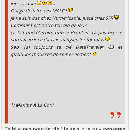
introuvable
)
Obligé de faire des MALC*
Je ne suis pas chez Numéricable, juste chez SFR
Comment est notre terrain de jeu?
ça fait une éternité que le Prophet n'a pas exercé
son sacerdoce dans les singles fonfontains
Seb, j'ai toujours ta clé DataTraveler G3 et
quelques mousses de remerciement
*:
M
anips
A
L
a
C
on!
Te bile pas pour la clé ! Je sais que tu y penseras