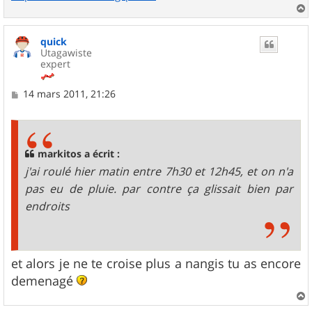
a
u
quick
t
Utagawiste
expert
M
14 mars 2011, 21:26
e
s
s
a
g
markitos a écrit :
e
j'ai roulé hier matin entre 7h30 et 12h45, et on n'a
pas eu de pluie. par contre ça glissait bien par
endroits
et alors je ne te croise plus a nangis tu as encore
demenagé
a