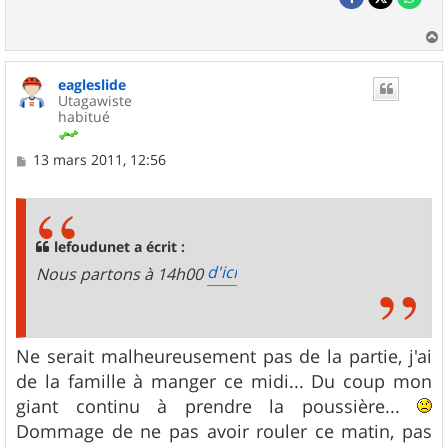
a
u
eagleslide
t
Utagawiste
habitué
M
13 mars 2011, 12:56
e
s
s
a
g
lefoudunet a écrit :
e
d'ici
Nous partons à 14h00
Ne serait malheureusement pas de la partie, j'ai
de la famille à manger ce midi... Du coup mon
giant continu à prendre la poussière...
Dommage de ne pas avoir rouler ce matin, pas