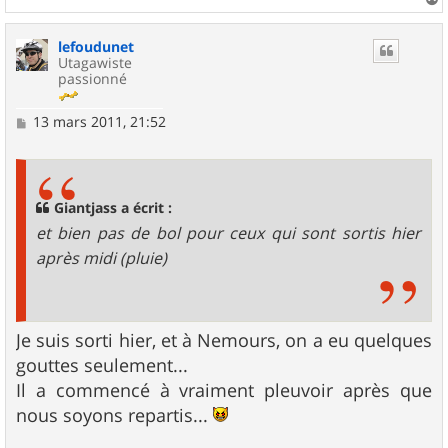
a
u
lefoudunet
t
Utagawiste
passionné
M
13 mars 2011, 21:52
e
s
s
a
g
Giantjass a écrit :
e
et bien pas de bol pour ceux qui sont sortis hier
après midi (pluie)
Je suis sorti hier, et à Nemours, on a eu quelques
gouttes seulement...
Il a commencé à vraiment pleuvoir après que
nous soyons repartis...