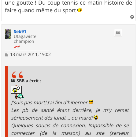
une goutte ! Du coup tennis ce matin histoire de
faire quand même du sport
a
u
Seb91
t
Utagawiste
champion
M
13 mars 2011, 19:02
e
s
s
a
g
SBB a écrit :
e
J'suis pas mort! J'ai fini d'hiberner
Les pb de santé étant derrière, je m'y remet
sérieusement dès lundi.... ou mardi
Quelques soucis de connexion. Impossible de se
connecter (de la maison) au site (serveur