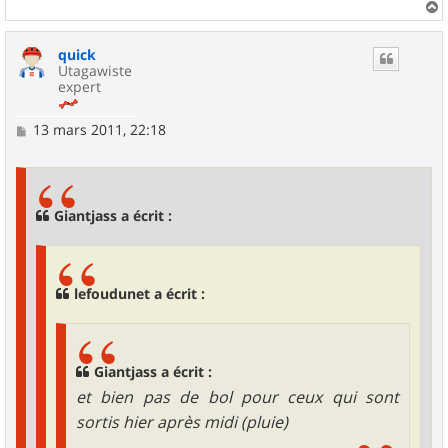
a
u
quick
t
Utagawiste
expert
M
13 mars 2011, 22:18
e
s
s
a
g
Giantjass a écrit :
e
lefoudunet a écrit :
Giantjass a écrit :
et bien pas de bol pour ceux qui sont
sortis hier après midi (pluie)