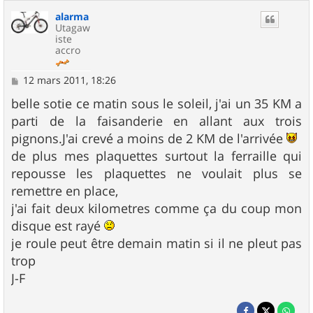
alarma
Utagaw
iste
accro
M
12 mars 2011, 18:26
e
s
belle sotie ce matin sous le soleil, j'ai un 35 KM a
s
parti de la faisanderie en allant aux trois
a
g
pignons.J'ai crevé a moins de 2 KM de l'arrivée
e
de plus mes plaquettes surtout la ferraille qui
repousse les plaquettes ne voulait plus se
remettre en place,
j'ai fait deux kilometres comme ça du coup mon
disque est rayé
je roule peut être demain matin si il ne pleut pas
trop
J-F