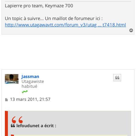
Lapierre pro team, Keymaze 700
Un topic à suivre... Un maillot de forumeur ici :
http://www.utagawavtt.com/forum_v3/utag ... t7418.html
a
u
t
Jassman
Utagawiste
habitué
M
13 mars 2011, 21:57
e
s
s
a
g
lefoudunet a écrit :
e