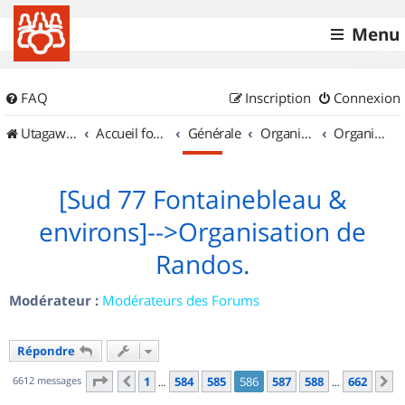
Menu
FAQ
Inscription
Connexion
UtagawaVTT (Randos VTT et VTTAE avec traces GPS)
Accueil forum
Générale
Organisation de sorties & Recherche de partenaires
Organisation de sorties en région Île de France
[Sud 77 Fontainebleau &
environs]-->Organisation de
Randos.
Modérateur :
Modérateurs des Forums
Répondre
Page
586
sur
662
6612 messages
1
584
585
586
587
588
662
Précédent
S
…
…