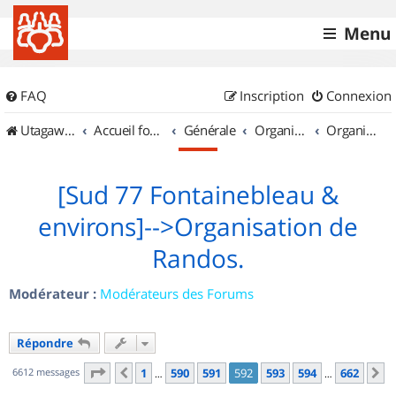
Menu
FAQ
Inscription
Connexion
UtagawaVTT (Randos VTT et VTTAE avec traces GPS)
Accueil forum
Générale
Organisation de sorties & Recherche de partenaires
Organisation de sorties en région Île de France
[Sud 77 Fontainebleau &
environs]-->Organisation de
Randos.
Modérateur :
Modérateurs des Forums
Répondre
Page
592
sur
662
6612 messages
1
590
591
592
593
594
662
Précédent
S
…
…