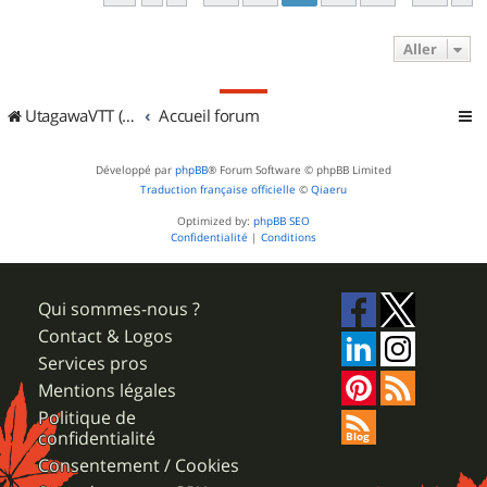
Aller
UtagawaVTT (Randos VTT et VTTAE avec traces GPS)
Accueil forum
Développé par
phpBB
® Forum Software © phpBB Limited
Traduction française officielle
©
Qiaeru
Optimized by:
phpBB SEO
Confidentialité
|
Conditions
Qui sommes-nous ?
Contact & Logos
Services pros
Mentions légales
Politique de
confidentialité
Consentement / Cookies