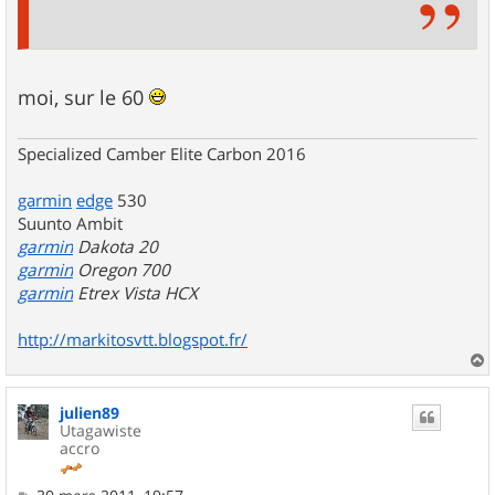
moi, sur le 60
Specialized Camber Elite Carbon 2016
garmin
edge
530
Suunto Ambit
garmin
Dakota 20
garmin
Oregon 700
garmin
Etrex Vista HCX
http://markitosvtt.blogspot.fr/
a
u
julien89
t
Utagawiste
accro
M