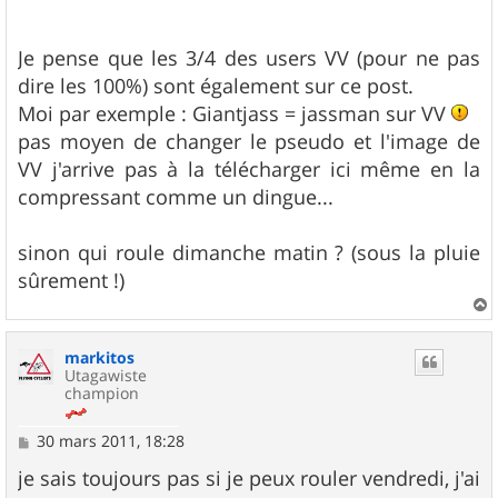
Je pense que les 3/4 des users VV (pour ne pas
dire les 100%) sont également sur ce post.
Moi par exemple : Giantjass = jassman sur VV
pas moyen de changer le pseudo et l'image de
VV j'arrive pas à la télécharger ici même en la
compressant comme un dingue...
sinon qui roule dimanche matin ? (sous la pluie
sûrement !)
a
u
markitos
t
Utagawiste
champion
M
30 mars 2011, 18:28
e
s
je sais toujours pas si je peux rouler vendredi, j'ai
s