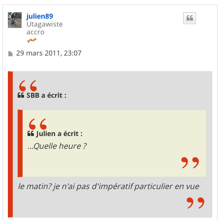
u
julien89
t
Utagawiste
accro
M
29 mars 2011, 23:07
e
s
s
a
g
SBB a écrit :
e
Julien a écrit :
...Quelle heure ?
le matin? je n'ai pas d'impératif particulier en vue