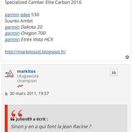
Specialized Camber Elite Carbon 2016
garmin
edge
530
Suunto Ambit
garmin
Dakota 20
garmin
Oregon 700
garmin
Etrex Vista HCX
http://markitosvtt.blogspot.fr/
a
u
markitos
t
Utagawiste
champion
M
30 mars 2011, 19:57
e
s
s
a
g
julien89 a écrit :
e
Sinon y en a qui font la Jean Racine ?