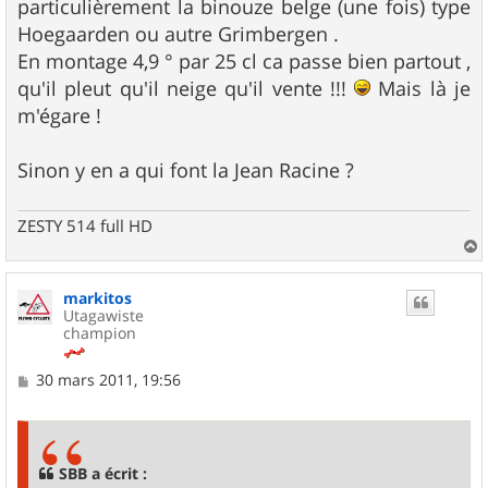
particulièrement la binouze belge (une fois) type
Hoegaarden ou autre Grimbergen .
En montage 4,9 ° par 25 cl ca passe bien partout ,
qu'il pleut qu'il neige qu'il vente !!!
Mais là je
m'égare !
Sinon y en a qui font la Jean Racine ?
ZESTY 514 full HD
a
u
markitos
t
Utagawiste
champion
M
30 mars 2011, 19:56
e
s
s
a
g
SBB a écrit :
e