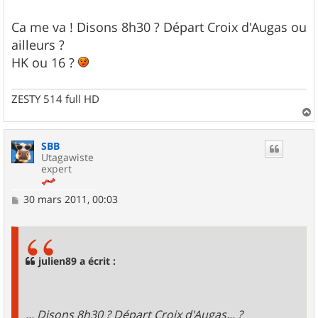
Ca me va ! Disons 8h30 ? Départ Croix d'Augas ou
ailleurs ?
HK ou 16 ?
ZESTY 514 full HD
a
u
SBB
t
Utagawiste
expert
M
30 mars 2011, 00:03
e
s
s
a
g
julien89 a écrit :
e
... Disons 8h30 ? Départ Croix d'Augas... ?