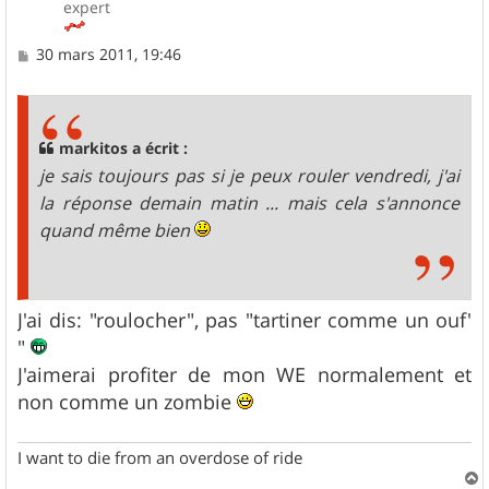
expert
M
30 mars 2011, 19:46
e
s
s
a
g
markitos a écrit :
e
je sais toujours pas si je peux rouler vendredi, j'ai
la réponse demain matin ... mais cela s'annonce
quand même bien
J'ai dis: "roulocher", pas "tartiner comme un ouf'
"
J'aimerai profiter de mon WE normalement et
non comme un zombie
I want to die from an overdose of ride