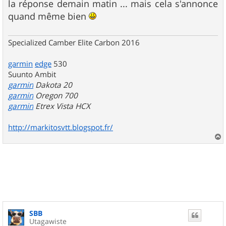
la réponse demain matin ... mais cela s'annonce
a
g
quand même bien
e
Specialized Camber Elite Carbon 2016
garmin
edge
530
Suunto Ambit
garmin
Dakota 20
garmin
Oregon 700
garmin
Etrex Vista HCX
http://markitosvtt.blogspot.fr/
a
u
t
SBB
Utagawiste