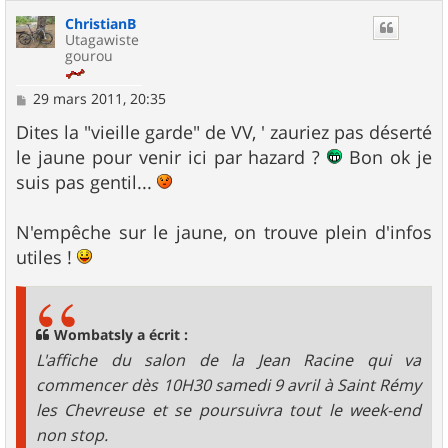
ChristianB
Utagawiste
gourou
M
29 mars 2011, 20:35
e
s
Dites la "vieille garde" de VV, ' zauriez pas déserté
s
le jaune pour venir ici par hazard ?
Bon ok je
a
g
suis pas gentil...
e
N'empêche sur le jaune, on trouve plein d'infos
utiles !
Wombatsly a écrit :
L'affiche du salon de la Jean Racine qui va
commencer dès 10H30 samedi 9 avril à Saint Rémy
les Chevreuse et se poursuivra tout le week-end
non stop.