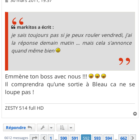
30 mars 2011, 19:57
e
s
s
a
g
markitos a écrit :
e
je sais toujours pas si je peux rouler vendredi, j'ai
la réponse demain matin ... mais cela s'annonce
quand même bien
Emmène ton boss avec nous !!!
Il comprendra qu'une sortie à Bleau ca ne se
loupe pas !
ZESTY 514 full HD
a
u
Répondre
t
Page
592
sur
662
6612 messages
1
590
591
592
593
594
662
Précédent
S
…
…