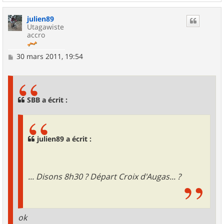
a
u
julien89
t
Utagawiste
accro
M
30 mars 2011, 19:54
e
s
s
a
g
SBB a écrit :
e
julien89 a écrit :
... Disons 8h30 ? Départ Croix d'Augas... ?
ok