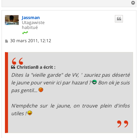
a
u
Jassman
t
Utagawiste
habitué
M
30 mars 2011, 12:12
e
s
s
a
g
ChristianB a écrit :
e
Dites la "vieille garde" de VV, ' zauriez pas déserté
le jaune pour venir ici par hazard ?
Bon ok je suis
pas gentil...
N'empêche sur le jaune, on trouve plein d'infos
utiles !