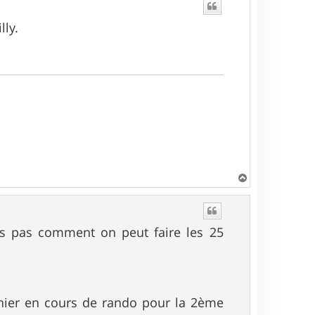
lly.
H
a
u
t
is pas comment on peut faire les 25
 hier en cours de rando pour la 2ème