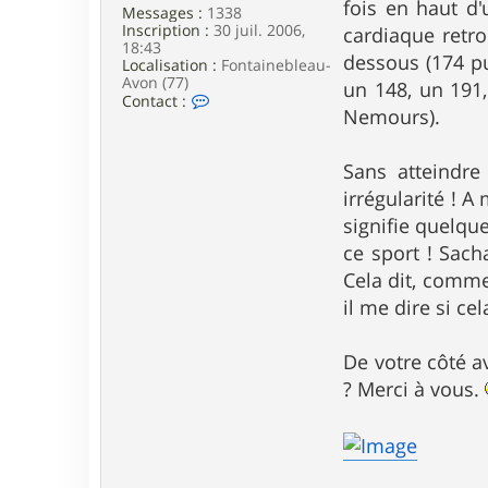
fois en haut d
Messages :
1338
Inscription :
30 juil. 2006,
cardiaque retro
18:43
dessous (174 pu
Localisation :
Fontainebleau-
Avon (77)
un 148, un 191
C
Contact :
Nemours).
o
n
t
a
Sans atteindre
c
irrégularité ! 
t
e
signifie quelque
r
ce sport ! Sach
C
h
Cela dit, comme
r
il me dire si ce
i
s
t
De votre côté a
i
a
? Merci à vous.
n
B