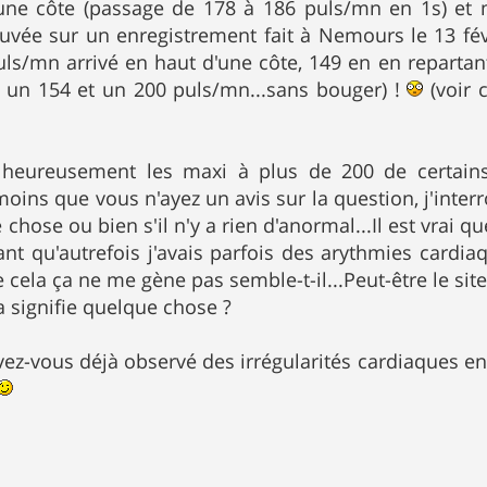
'une côte (passage de 178 à 186 puls/mn en 1s) et
uvée sur un enregistrement fait à Nemours le 13 févr
ls/mn arrivé en haut d'une côte, 149 en en repartant
, un 154 et un 200 puls/mn...sans bouger) !
(voir 
 heureusement les maxi à plus de 200 de certains
A moins que vous n'ayez un avis sur la question, j'int
 chose ou bien s'il n'y a rien d'anormal...Il est vrai qu
ant qu'autrefois j'avais parfois des arythmies cardi
 cela ça ne me gène pas semble-t-il...Peut-être le sit
la signifie quelque chose ?
vez-vous déjà observé des irrégularités cardiaques 