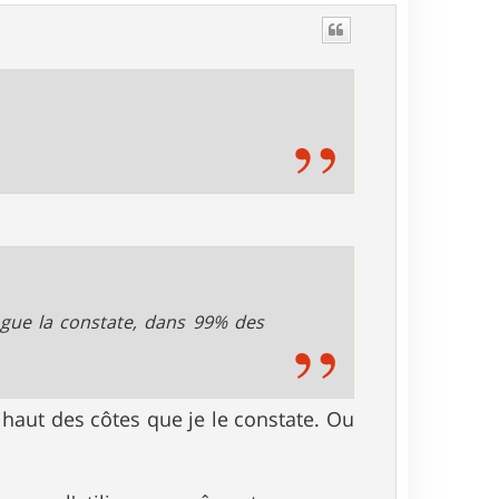
u
t
ogue la constate, dans 99% des
n haut des côtes que je le constate. Ou