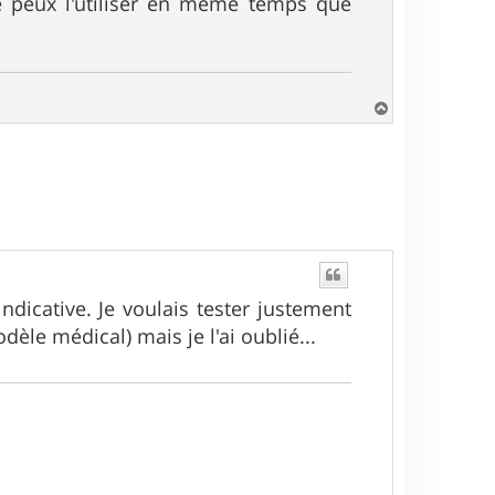
 je peux l'utiliser en même temps que
H
a
u
t
ndicative. Je voulais tester justement
èle médical) mais je l'ai oublié...