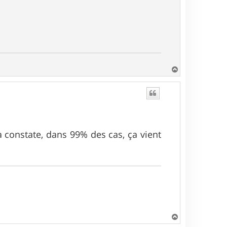
H
a
u
t
a constate, dans 99% des cas, ça vient
H
a