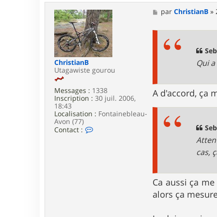
t
a
M
par
ChristianB
»
c
e
t
s
e
s
r
a
S
g
Seb
e
e
Qui a 
ChristianB
b
Utagawiste gourou
9
1
Messages :
1338
A d'accord, ça 
Inscription :
30 juil. 2006,
18:43
Localisation :
Fontainebleau-
Avon (77)
Seb
C
Contact :
o
Atten
n
cas, ç
t
a
c
t
Ca aussi ça me 
e
r
alors ça mesure
C
h
r