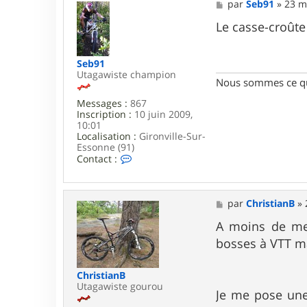
M
par
Seb91
»
23 m
e
s
Le casse-croûte 
s
a
g
Seb91
e
Utagawiste champion
Nous sommes ce qu
Messages :
867
Inscription :
10 juin 2009,
10:01
Localisation :
Gironville-Sur-
Essonne (91)
C
Contact :
o
n
t
a
M
par
ChristianB
»
c
e
t
s
A moins de met
e
s
bosses à VTT ma
r
a
S
g
e
e
ChristianB
b
Utagawiste gourou
9
Je me pose une
1