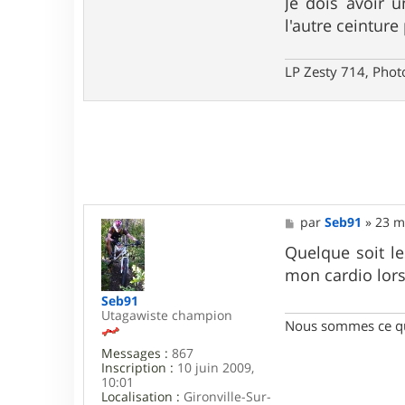
Je dois avoir u
i
l'autre ceinture 
s
t
i
a
LP Zesty 714, Phot
n
B
M
par
Seb91
»
23 m
e
s
Quelque soit le
s
mon cardio lors
a
g
Seb91
e
Utagawiste champion
Nous sommes ce qu
Messages :
867
Inscription :
10 juin 2009,
10:01
Localisation :
Gironville-Sur-