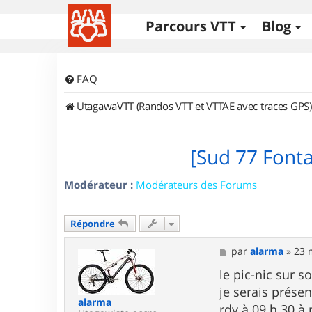
Parcours VTT
Blog
FAQ
UtagawaVTT (Randos VTT et VTTAE avec traces GPS)
[Sud 77 Font
Modérateur :
Modérateurs des Forums
Répondre
M
par
alarma
»
23 
e
s
le pic-nic sur s
s
je serais présen
a
alarma
g
rdv à 09 h 30 à m