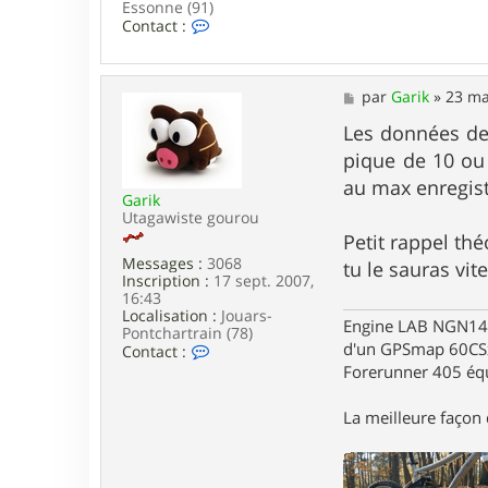
Essonne (91)
C
Contact :
o
n
t
a
M
par
Garik
»
23 ma
c
e
t
s
Les données de 
e
s
pique de 10 ou 
r
a
S
g
au max enregist
e
Garik
e
b
Utagawiste gourou
9
Petit rappel th
1
Messages :
3068
tu le sauras vite
Inscription :
17 sept. 2007,
16:43
Localisation :
Jouars-
Engine LAB NGN140 
Pontchartrain (78)
d'un GPSmap 60CS
C
Contact :
o
Forerunner 405 éq
n
t
La meilleure façon d
a
c
t
e