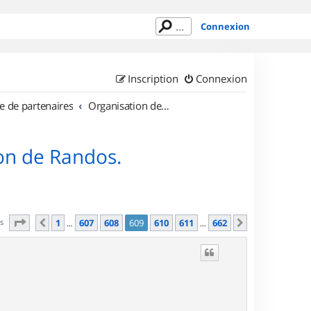
Connexion
Inscription
Connexion
e de partenaires
Organisation de sorties en région Île de France
on de Randos.
Page
609
sur
662
es
1
607
608
609
610
611
662
Précédent
Suivant
…
…