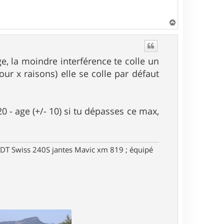
H
a
u
t
e, la moindre interférence te colle un
r x raisons) elle se colle par défaut
 - age (+/- 10) si tu dépasses ce max,
DT Swiss 240S jantes Mavic xm 819 ; équipé