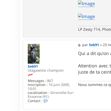
LP Zesty 714, Phot
M
par
Seb91
»
23 m
e
s
Qui a dit qu'on 
s
a
g
Attention avec 
Seb91
e
Utagawiste champion
juste de ta cein
Messages :
867
Nous sommes ce qu
Inscription :
10 juin 2009,
10:01
Localisation :
Gironville-Sur-
Essonne (91)
C
Contact :
o
n