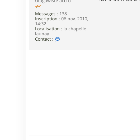
Utagawiste accro
e
Messages :
138
Inscription :
06 nov. 2010,
14:32
Localisation :
la chapelle
launay
C
Contact :
o
n
t
a
c
t
e
r
a
l
a
r
m
a