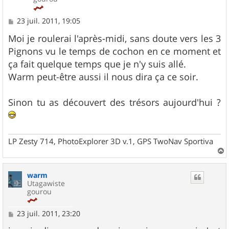
M
23 juil. 2011, 19:05
e
s
Moi je roulerai l'après-midi, sans doute vers les 3
s
Pignons vu le temps de cochon en ce moment et
a
g
ça fait quelque temps que je n'y suis allé.
e
Warm peut-être aussi il nous dira ça ce soir.
Sinon tu as découvert des trésors aujourd'hui ?
LP Zesty 714, PhotoExplorer 3D v.1, GPS TwoNav Sportiva
a
u
warm
t
Utagawiste
gourou
M
23 juil. 2011, 23:20
e