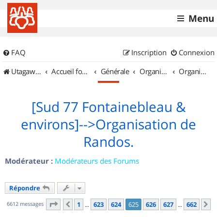
Menu
FAQ
Inscription
Connexion
UtagawaVTT (Randos VTT et VTTAE avec traces GPS)
Accueil forum
Générale
Organisation de sorties & Recherche de partenaires
Organisation de sorties en région Île de France
[Sud 77 Fontainebleau &
environs]-->Organisation de
Randos.
Modérateur :
Modérateurs des Forums
Répondre
Page
625
sur
662
6612 messages
1
623
624
625
626
627
662
Précédent
S
…
…