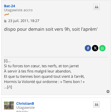
Bat-24
Utagawiste accro
M
23 juil. 2011, 18:27
e
s
dispo pour demain soit vers 9h, soit l'aprèm'
s
a
g
e
[i]...
Si tu forces ton cœur, tes nerfs, et ton jarret
À servir à tes fins malgré leur abandon,
Et que tu tiennes bon quand tout vient à l'arrêt,
Hormis la Volonté qui ordonne : « Tiens bon ! »
...[/i]
a
u
ChristianB
t
Utagawiste
gourou