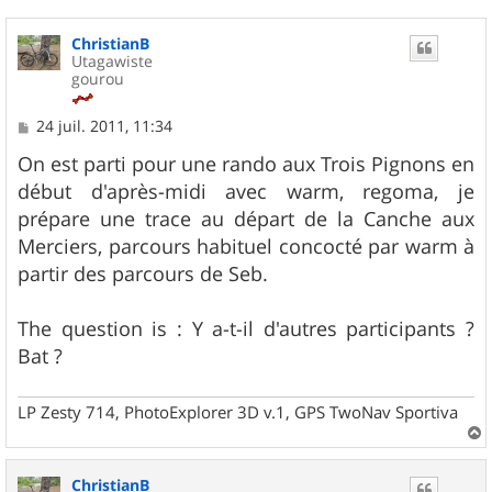
ChristianB
Utagawiste
gourou
M
24 juil. 2011, 11:34
e
s
On est parti pour une rando aux Trois Pignons en
s
début d'après-midi avec warm, regoma, je
a
g
prépare une trace au départ de la Canche aux
e
Merciers, parcours habituel concocté par warm à
partir des parcours de Seb.
The question is : Y a-t-il d'autres participants ?
Bat ?
LP Zesty 714, PhotoExplorer 3D v.1, GPS TwoNav Sportiva
a
u
ChristianB
t