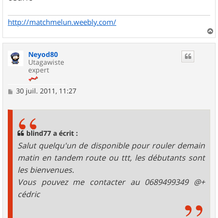
http://matchmelun.weebly.com/
a
u
Neyod80
t
Utagawiste
expert
M
30 juil. 2011, 11:27
e
s
s
a
g
blind77 a écrit :
e
Salut quelqu'un de disponible pour rouler demain
matin en tandem route ou ttt, les débutants sont
les bienvenues.
Vous pouvez me contacter au 0689499349 @+
cédric