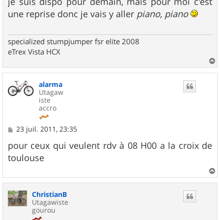
s
je suis dispo pour demain, mais pour moi c'est
s
une reprise donc je vais y aller
piano, piano
a
g
e
specialized stumpjumper fsr elite 2008
eTrex Vista HCX
a
u
alarma
t
Utagaw
iste
accro
M
23 juil. 2011, 23:35
e
s
pour ceux qui veulent rdv à 08 H00 a la croix de
s
toulouse
a
g
e
a
u
ChristianB
t
Utagawiste
gourou