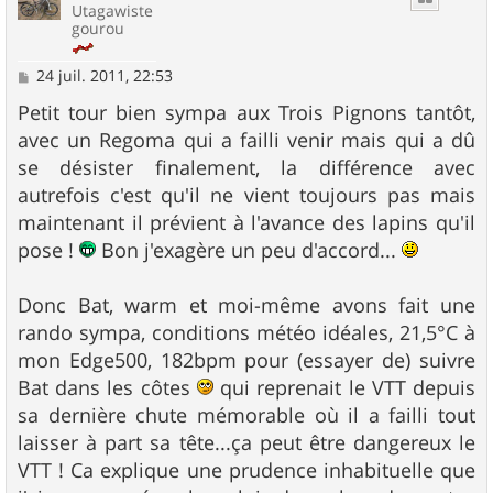
Utagawiste
gourou
M
24 juil. 2011, 22:53
e
s
Petit tour bien sympa aux Trois Pignons tantôt,
s
avec un Regoma qui a failli venir mais qui a dû
a
g
se désister finalement, la différence avec
e
autrefois c'est qu'il ne vient toujours pas mais
maintenant il prévient à l'avance des lapins qu'il
pose !
Bon j'exagère un peu d'accord...
Donc Bat, warm et moi-même avons fait une
rando sympa, conditions météo idéales, 21,5°C à
mon Edge500, 182bpm pour (essayer de) suivre
Bat dans les côtes
qui reprenait le VTT depuis
sa dernière chute mémorable où il a failli tout
laisser à part sa tête...ça peut être dangereux le
VTT ! Ca explique une prudence inhabituelle que