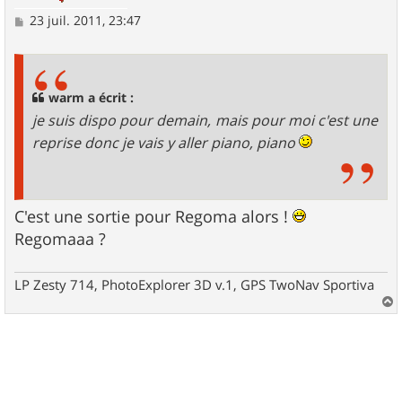
M
23 juil. 2011, 23:47
e
s
s
a
g
warm a écrit :
e
je suis dispo pour demain, mais pour moi c'est une
reprise donc je vais y aller
piano, piano
C'est une sortie pour Regoma alors !
Regomaaa ?
LP Zesty 714, PhotoExplorer 3D v.1, GPS TwoNav Sportiva
a
u
t