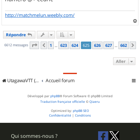
http://matchmelun.weebly.com/
a
u
Répondre
t
Page
625
sur
662
6612 messages
1
623
624
625
626
627
662
Précédent
S
…
…
Aller
UtagawaVTT (Randos VTT et VTTAE avec traces GPS)
Accueil forum
Développé par
phpBB
® Forum Software © phpBB Limited
Traduction française officielle
©
Qiaeru
Optimized by:
phpBB SEO
Confidentialité
|
Conditions
Qui sommes-nous ?