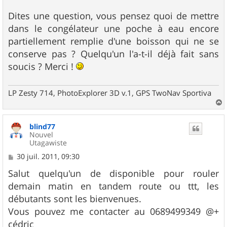
Dites une question, vous pensez quoi de mettre
dans le congélateur une poche à eau encore
partiellement remplie d'une boisson qui ne se
conserve pas ? Quelqu'un l'a-t-il déjà fait sans
soucis ? Merci !
LP Zesty 714, PhotoExplorer 3D v.1, GPS TwoNav Sportiva
a
u
blind77
t
Nouvel
Utagawiste
M
30 juil. 2011, 09:30
e
s
Salut quelqu'un de disponible pour rouler
s
demain matin en tandem route ou ttt, les
a
g
débutants sont les bienvenues.
e
Vous pouvez me contacter au 0689499349 @+
cédric