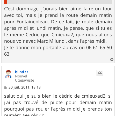
C'est dommage, j'aurais bien aimé faire un tour
avec toi, mais je prend la route demain matin
pour Fontainebleau. De ce fait, je roule demain
aprés midi et lundi matin. Je pense, que si tu es
le même Cedric que Cmieuxa2, que nous allons
nous voir avec Marc M lundi, dans l'aprés midi.
Je te donne mon portable au cas où 06 61 65 50
63
a
u
blind77
t
Nouvel
Utagawiste
M
30 juil. 2011, 18:18
e
s
salut oui je suis bien le cédric de cmieuxad2, si
s
j'ai pas trouvé de pilote pour demain matin
a
g
pourquoi pas rouler l'après midid je prends ton
e
numéro @+ cédric