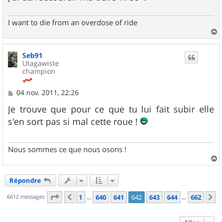
I want to die from an overdose of ride
a
u
Seb91
t
Utagawiste
champion
M
04 nov. 2011, 22:26
e
s
Je trouve que pour ce que tu lui fait subir elle
s
s'en sort pas si mal cette roue !
a
g
e
Nous sommes ce que nous osons !
a
u
Répondre
t
Page
642
sur
662
6612 messages
1
640
641
642
643
644
662
Précédent
S
…
…