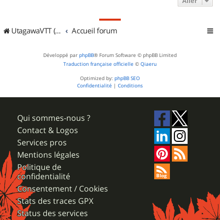
Aller
UtagawaVTT (Randos VTT et VTTAE avec traces GPS)
Accueil forum
Développé par
phpBB
® Forum Software © phpBB Limited
Traduction française officielle
©
Qiaeru
Optimized by:
phpBB SEO
Confidentialité
|
Conditions
Qui sommes-nous ?
Contact & Logos
Services pros
Mentions légales
Politique de
confidentialité
Consentement / Cookies
Stats des traces GPX
Status des services