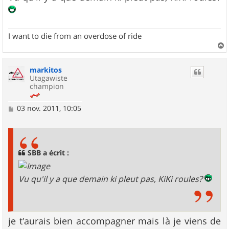
g
e
I want to die from an overdose of ride
a
u
markitos
t
Utagawiste
champion
M
03 nov. 2011, 10:05
e
s
s
a
g
SBB a écrit :
e
Vu qu'il y a que demain ki pleut pas, KiKi roules?
je t'aurais bien accompagner mais là je viens de