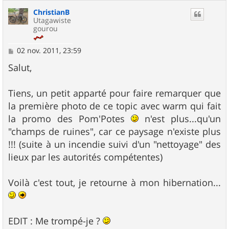
ChristianB
Utagawiste
gourou
M
02 nov. 2011, 23:59
e
s
Salut,
s
a
g
Tiens, un petit apparté pour faire remarquer que
e
la première photo de ce topic avec warm qui fait
la promo des Pom'Potes
n'est plus...qu'un
"champs de ruines", car ce paysage n'existe plus
!!! (suite à un incendie suivi d'un "nettoyage" des
lieux par les autorités compétentes)
Voilà c'est tout, je retourne à mon hibernation...
EDIT : Me trompé-je ?