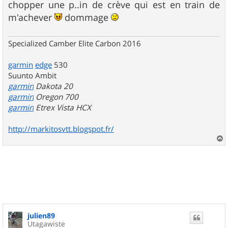
chopper une p..in de crève qui est en train de
m'achever
dommage
Specialized Camber Elite Carbon 2016
garmin
edge
530
Suunto Ambit
garmin
Dakota 20
garmin
Oregon 700
garmin
Etrex Vista HCX
http://markitosvtt.blogspot.fr/
a
u
t
julien89
Utagawiste