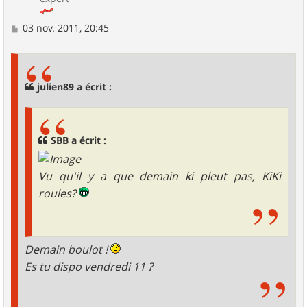
M
03 nov. 2011, 20:45
e
s
s
a
g
julien89 a écrit :
e
SBB a écrit :
Vu qu'il y a que demain ki pleut pas, KiKi
roules?
Demain boulot !
Es tu dispo vendredi 11 ?