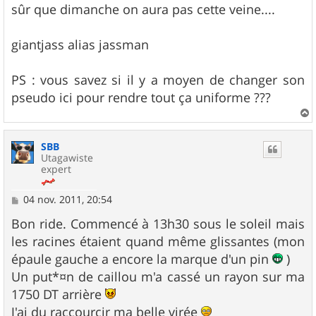
sûr que dimanche on aura pas cette veine....
giantjass alias jassman
PS : vous savez si il y a moyen de changer son
pseudo ici pour rendre tout ça uniforme ???
a
u
SBB
t
Utagawiste
expert
M
04 nov. 2011, 20:54
e
s
Bon ride. Commencé à 13h30 sous le soleil mais
s
les racines étaient quand même glissantes (mon
a
g
épaule gauche a encore la marque d'un pin
)
e
Un put*¤n de caillou m'a cassé un rayon sur ma
1750 DT arrière
J'ai du raccourcir ma belle virée