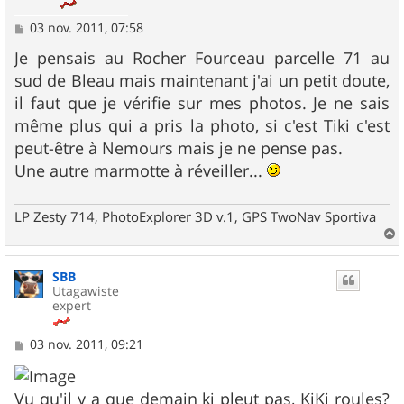
M
03 nov. 2011, 07:58
e
s
Je pensais au Rocher Fourceau parcelle 71 au
s
sud de Bleau mais maintenant j'ai un petit doute,
a
g
il faut que je vérifie sur mes photos. Je ne sais
e
même plus qui a pris la photo, si c'est Tiki c'est
peut-être à Nemours mais je ne pense pas.
Une autre marmotte à réveiller...
LP Zesty 714, PhotoExplorer 3D v.1, GPS TwoNav Sportiva
a
u
SBB
t
Utagawiste
expert
M
03 nov. 2011, 09:21
e
s
s
Vu qu'il y a que demain ki pleut pas, KiKi roules?
a