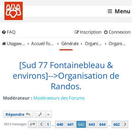
Menu
FAQ
Inscription
Connexion
UtagawaVTT (Randos VTT et VTTAE avec traces GPS)
Accueil forum
Générale
Organisation de sorties & Recherche de partenaires
Organisation de sorties en région Île de France
[Sud 77 Fontainebleau &
environs]-->Organisation de
Randos.
Modérateur :
Modérateurs des Forums
Répondre
Page
642
sur
662
6612 messages
1
640
641
642
643
644
662
Précédent
S
…
…