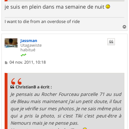
je suis en plein dans ma semaine de nuit
I want to die from an overdose of ride
a
u
Jassman
t
Utagawiste
habitué
M
04 nov. 2011, 10:18
e
s
s
a
g
ChristianB a écrit :
e
Je pensais au Rocher Fourceau parcelle 71 au sud
de Bleau mais maintenant j'ai un petit doute, il faut
que je vérifie sur mes photos. Je ne sais même plus
qui a pris la photo, si c'est Tiki c'est peut-être à
Nemours mais je ne pense pas.