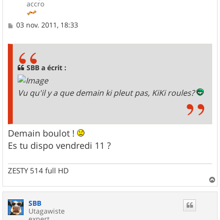
accro
M
03 nov. 2011, 18:33
e
s
s
a
g
SBB a écrit :
e
Vu qu'il y a que demain ki pleut pas, KiKi roules?
Demain boulot !
Es tu dispo vendredi 11 ?
ZESTY 514 full HD
a
u
SBB
t
Utagawiste
expert