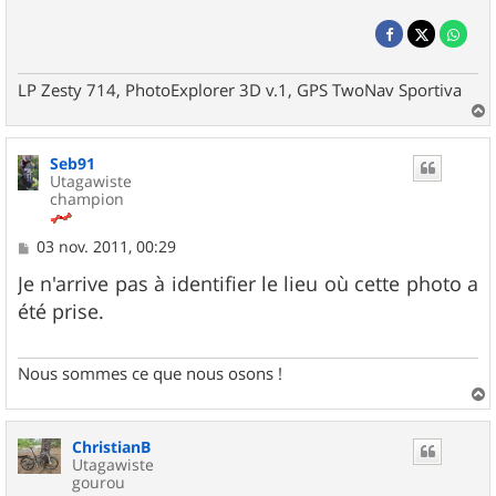
LP Zesty 714, PhotoExplorer 3D v.1, GPS TwoNav Sportiva
a
u
Seb91
t
Utagawiste
champion
M
03 nov. 2011, 00:29
e
s
Je n'arrive pas à identifier le lieu où cette photo a
s
été prise.
a
g
e
Nous sommes ce que nous osons !
a
u
ChristianB
t
Utagawiste
gourou