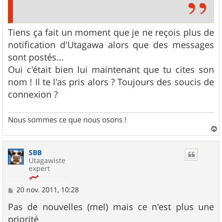
Tiens ça fait un moment que je ne reçois plus de
notification d'Utagawa alors que des messages
sont postés...
Oui c'était bien lui maintenant que tu cites son
nom ! Il te l'as pris alors ? Toujours des soucis de
connexion ?
Nous sommes ce que nous osons !
a
u
SBB
t
Utagawiste
expert
M
20 nov. 2011, 10:28
e
s
Pas de nouvelles (mel) mais ce n'est plus une
s
priorité
a