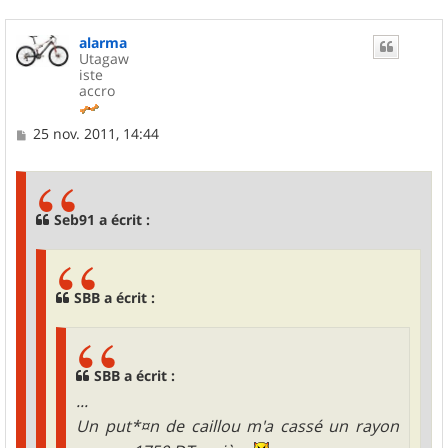
alarma
Utagaw
iste
accro
M
25 nov. 2011, 14:44
e
s
s
a
g
Seb91 a écrit :
e
SBB a écrit :
SBB a écrit :
...
Un put*¤n de caillou m'a cassé un rayon