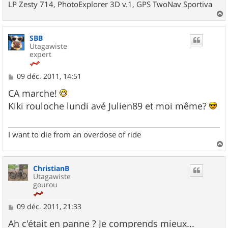
LP Zesty 714, PhotoExplorer 3D v.1, GPS TwoNav Sportiva
a
u
SBB
t
Utagawiste
expert
M
09 déc. 2011, 14:51
e
s
CA marche!
s
Kiki rouloche lundi avé Julien89 et moi même?
a
g
e
I want to die from an overdose of ride
a
u
ChristianB
t
Utagawiste
gourou
M
09 déc. 2011, 21:33
e
s
Ah c'était en panne ? Je comprends mieux...