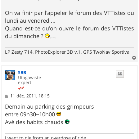
s
a
g
On va finir par l'appeler le forum des VTTistes du
e
lundi au vendredi...
Quand est-ce qu'on ouvre le forum des VTTistes
du dimanche ?
(pour bibi...)
LP Zesty 714, PhotoExplorer 3D v.1, GPS TwoNav Sportiva
a
u
SBB
t
Utagawiste
expert
M
11 déc. 2011, 18:15
e
s
Demain au parking des grimpeurs
s
entre 09h30~10h00
a
g
Avé des habits chauds
e
I want to die from an overdose of ride