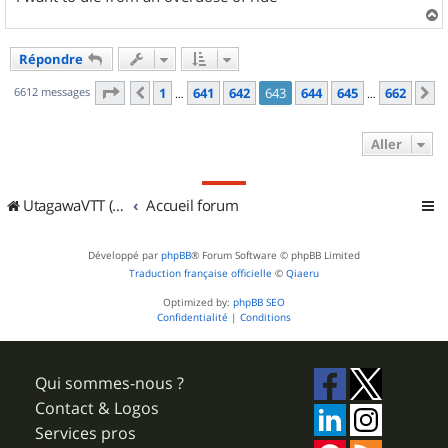
a
u
Répondre
t
Page
643
sur
662
6612 messages
1
641
642
643
644
645
662
Précédent
S
…
…
Aller
UtagawaVTT (Randos VTT et VTTAE avec traces GPS)
Accueil forum
Développé par
phpBB
® Forum Software © phpBB Limited
Traduction française officielle
©
Qiaeru
Optimized by:
phpBB SEO
Confidentialité
|
Conditions
Qui sommes-nous ?
Contact & Logos
Services pros