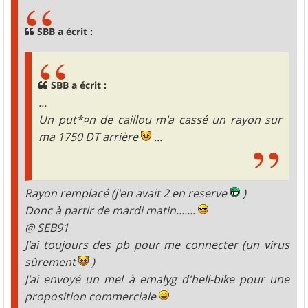
s
a
g
SBB a écrit :
e
SBB a écrit :
...
Un put*¤n de caillou m'a cassé un rayon sur
ma 1750 DT arrière
...
Rayon remplacé (j'en avait 2 en reserve
)
Donc à partir de mardi matin.......
@ SEB91
J'ai toujours des pb pour me connecter (un virus
sûrement
)
J'ai envoyé un mel à
emalyg d'hell-bike
pour une
proposition commerciale