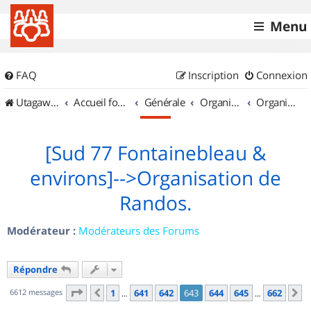
Menu
FAQ
Inscription
Connexion
UtagawaVTT (Randos VTT et VTTAE avec traces GPS)
Accueil forum
Générale
Organisation de sorties & Recherche de partenaires
Organisation de sorties en région Île de France
[Sud 77 Fontainebleau &
environs]-->Organisation de
Randos.
Modérateur :
Modérateurs des Forums
Répondre
Page
643
sur
662
6612 messages
1
641
642
643
644
645
662
Précédent
S
…
…