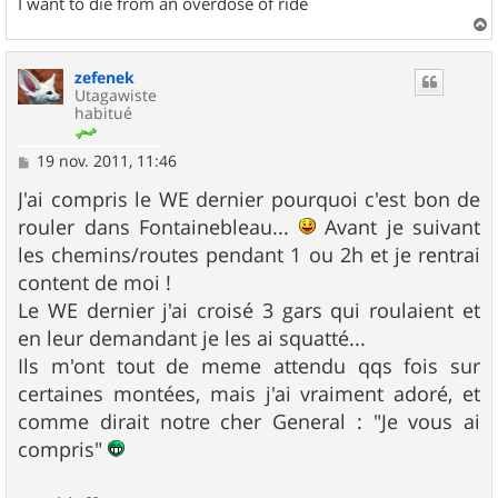
I want to die from an overdose of ride
a
u
zefenek
t
Utagawiste
habitué
M
19 nov. 2011, 11:46
e
s
J'ai compris le WE dernier pourquoi c'est bon de
s
rouler dans Fontainebleau...
Avant je suivant
a
g
les chemins/routes pendant 1 ou 2h et je rentrai
e
content de moi !
Le WE dernier j'ai croisé 3 gars qui roulaient et
en leur demandant je les ai squatté...
Ils m'ont tout de meme attendu qqs fois sur
certaines montées, mais j'ai vraiment adoré, et
comme dirait notre cher General : "Je vous ai
compris"