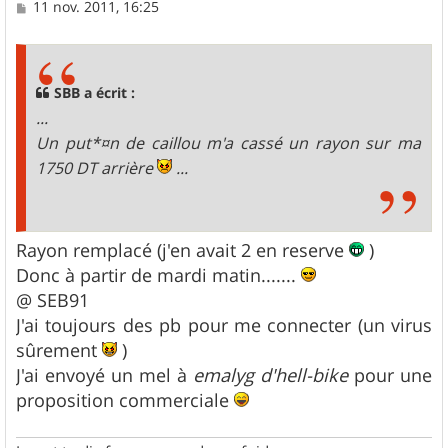
M
11 nov. 2011, 16:25
e
s
s
a
g
SBB a écrit :
e
...
Un put*¤n de caillou m'a cassé un rayon sur ma
1750 DT arrière
...
Rayon remplacé (j'en avait 2 en reserve
)
Donc à partir de mardi matin.......
@ SEB91
J'ai toujours des pb pour me connecter (un virus
sûrement
)
J'ai envoyé un mel à
emalyg d'hell-bike
pour une
proposition commerciale