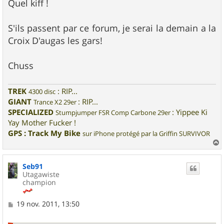
Quel kiff !
S'ils passent par ce forum, je serai la demain a la
Croix D'augas les gars!
Chuss
TREK
: RIP...
4300 disc
GIANT
: RIP...
Trance X2 29er
SPECIALIZED
: Yippee Ki
Stumpjumper FSR Comp Carbone 29er
Yay Mother Fucker !
GPS : Track My Bike
sur iPhone protégé par la Griffin SURVIVOR
a
u
Seb91
t
Utagawiste
champion
M
19 nov. 2011, 13:50
e
s