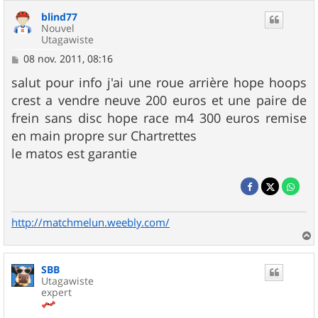
blind77
Nouvel
Utagawiste
M
08 nov. 2011, 08:16
e
s
salut pour info j'ai une roue arrière hope hoops
s
crest a vendre neuve 200 euros et une paire de
a
g
frein sans disc hope race m4 300 euros remise
e
en main propre sur Chartrettes
le matos est garantie
http://matchmelun.weebly.com/
a
u
SBB
t
Utagawiste
expert