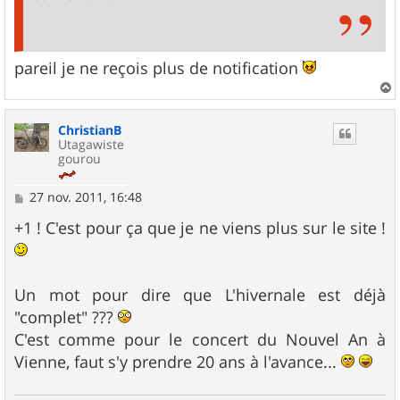
pareil je ne reçois plus de notification
a
u
ChristianB
t
Utagawiste
gourou
M
27 nov. 2011, 16:48
e
s
+1 ! C'est pour ça que je ne viens plus sur le site !
s
a
g
e
Un mot pour dire que L'hivernale est déjà
"complet" ???
C'est comme pour le concert du Nouvel An à
Vienne, faut s'y prendre 20 ans à l'avance...