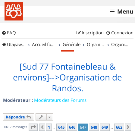
Menu
FAQ
Inscription
Connexion
UtagawaVTT (Randos VTT et VTTAE avec traces GPS)
Accueil forum
Générale
Organisation de sorties & Recherche de partenaires
Organisation de sorties en région Île de France
[Sud 77 Fontainebleau &
environs]-->Organisation de
Randos.
Modérateur :
Modérateurs des Forums
Répondre
Page
647
sur
662
6612 messages
1
645
646
647
648
649
662
Précédent
S
…
…