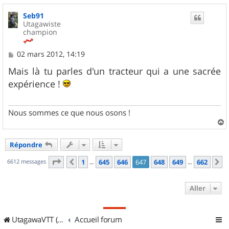
u
Seb91
t
Utagawiste
champion
M
02 mars 2012, 14:19
e
s
Mais là tu parles d'un tracteur qui a une sacrée
s
expérience !
a
g
e
Nous sommes ce que nous osons !
a
u
Répondre
t
Page
647
sur
662
6612 messages
1
645
646
647
648
649
662
Précédent
S
…
…
Aller
UtagawaVTT (Randos VTT et VTTAE avec traces GPS)
Accueil forum