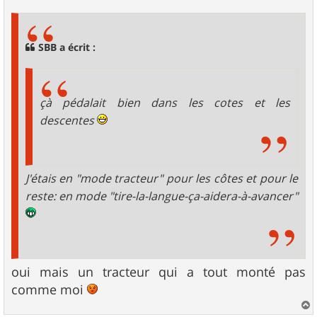
s
s
a
g
SBB a écrit :
e
çà pédalait bien dans les cotes et les
descentes
J'étais en "mode tracteur" pour les côtes et pour le
reste: en mode "tire-la-langue-ça-aidera-à-avancer"
oui mais un tracteur qui a tout monté pas
comme moi
a