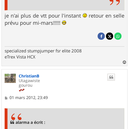
je n'ai plus de vtt pour l'instant
retour en selle
prévu pour mi-mars!!!!!
specialized stumpjumper fsr elite 2008
eTrex Vista HCX
a
u
ChristianB
t
Utagawiste
gourou
M
01 mars 2012, 23:49
e
s
s
a
g
alarma a écrit :
e