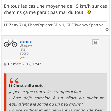
En tous las cas une moyenne de 15 km/h sur ces
chemins ça me paraît pas mal du tout !
LP Zesty 714, PhotoExplorer 3D v.1, GPS TwoNav Sportiva
a
u
alarma
t
Utagaw
iste
accro
M
02 mars 2012, 13:43
e
s
s
a
g
ChristianB a écrit :
e
Je pense que contre les crampes il faut :
- être déjà entraîné à un effort au minimum
équivalent à la sortie ou un peu moins ;
- boire suffisamment pendant la rando (de l'eau,