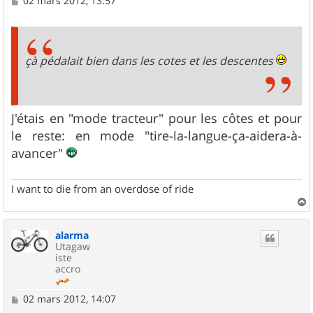
02 mars 2012, 13:57
e
s
s
a
g
çà pédalait bien dans les cotes et les descentes
e
J'étais en "mode tracteur" pour les côtes et pour
le reste: en mode "tire-la-langue-ça-aidera-à-
avancer"
I want to die from an overdose of ride
a
u
alarma
t
Utagaw
iste
accro
M
02 mars 2012, 14:07
e