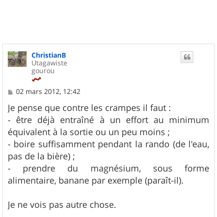
t
ChristianB
Utagawiste
gourou
M
02 mars 2012, 12:42
e
s
Je pense que contre les crampes il faut :
s
- être déjà entraîné à un effort au minimum
a
g
équivalent à la sortie ou un peu moins ;
e
- boire suffisamment pendant la rando (de l'eau,
pas de la bière) ;
- prendre du magnésium, sous forme
alimentaire, banane par exemple (paraît-il).
Je ne vois pas autre chose.