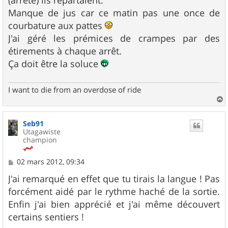
Manque de jus car ce matin pas une once de
courbature aux pattes
J'ai géré les prémices de crampes par des
étirements à chaque arrêt.
Ça doit être la soluce
I want to die from an overdose of ride
a
u
Seb91
t
Utagawiste
champion
M
02 mars 2012, 09:34
e
s
J'ai remarqué en effet que tu tirais la langue ! Pas
s
forcément aidé par le rythme haché de la sortie.
a
g
Enfin j'ai bien apprécié et j'ai même découvert
e
certains sentiers !