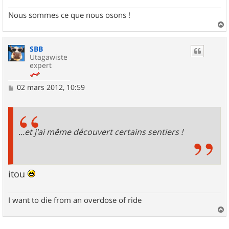
Nous sommes ce que nous osons !
a
u
SBB
t
Utagawiste
expert
M
02 mars 2012, 10:59
e
s
s
a
g
...et j'ai même découvert certains sentiers !
e
itou
I want to die from an overdose of ride
a
u