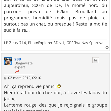
aujourd'hui, 800m de D+, la moitié nord du
parcours prévu de 62km. Brouillard au
programme, humidité mais pas de pluie, et
surtout pas un chat, ou presque ! Reste la moitié
sud à faire...
LP Zesty 714, PhotoExplorer 3D v.1, GPS TwoNav Sportiva
a
u
SBB
t
Utagawiste
expert
M
02 mars 2012, 09:10
e
s
Ah! ça reprend vie par ici
s
Hier c'était dur de chez dur, à suivre les fadas du
a
g
jaune.
e
Lanterne rouge, dès que je rejoignais le groupe
(arrêté) ils repartaient.