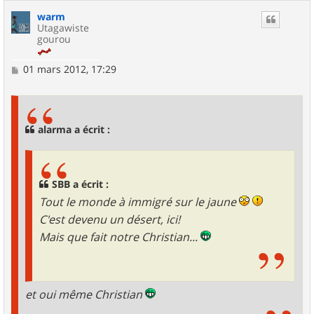
warm
Utagawiste
gourou
M
01 mars 2012, 17:29
e
s
s
a
g
alarma a écrit :
e
SBB a écrit :
Tout le monde à immigré sur le jaune
C'est devenu un désert, ici!
Mais que fait notre Christian...
et oui même Christian