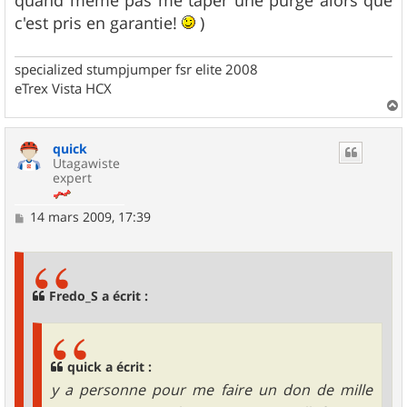
quand même pas me taper une purge alors que
c'est pris en garantie!
)
specialized stumpjumper fsr elite 2008
eTrex Vista HCX
a
u
quick
t
Utagawiste
expert
M
14 mars 2009, 17:39
e
s
s
a
g
Fredo_S a écrit :
e
quick a écrit :
y a personne pour me faire un don de mille