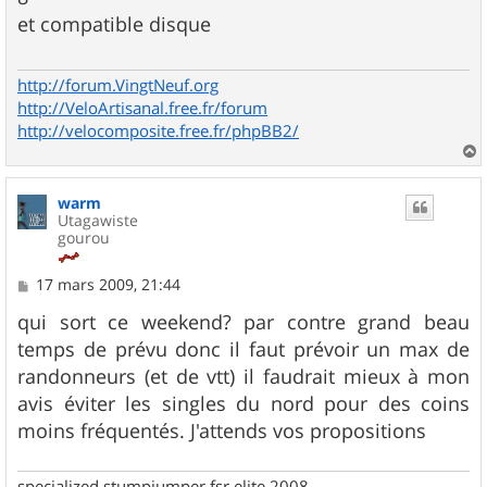
s
et compatible disque
a
g
e
http://forum.VingtNeuf.org
http://VeloArtisanal.free.fr/forum
http://velocomposite.free.fr/phpBB2/
a
u
warm
t
Utagawiste
gourou
M
17 mars 2009, 21:44
e
s
qui sort ce weekend? par contre grand beau
s
temps de prévu donc il faut prévoir un max de
a
g
randonneurs (et de vtt) il faudrait mieux à mon
e
avis éviter les singles du nord pour des coins
moins fréquentés. J'attends vos propositions
specialized stumpjumper fsr elite 2008