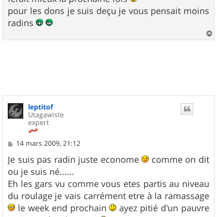
pour les dons je suis deçu je vous pensait moins
radins
a
u
t
leptitof
Utagawiste
expert
M
14 mars 2009, 21:12
e
s
Je suis pas radin juste econome
comme on dit
s
ou je suis né......
a
g
Eh les gars vu comme vous etes partis au niveau
e
du roulage je vais carrément etre à la ramassage
le week end prochain
ayez pitié d'un pauvre