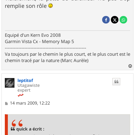
remplie son rôle
Equipé d'un Kern Evo 2008
Garmin Vista Cx - Memory Map 5
------------------------------------------------------
Va toujours par le chemin le plus court, et le plus court est le
chemin tracé par la nature (Marc Aurèle)
a
u
leptitof
t
Utagawiste
expert
M
14 mars 2009, 12:22
e
s
s
a
g
quick a écrit :
e