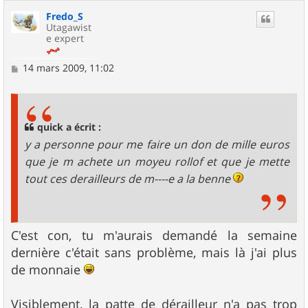
Fredo_S
Utagawist
e expert
M
14 mars 2009, 11:02
e
s
s
a
g
quick a écrit :
e
y a personne pour me faire un don de mille euros
que je m achete un moyeu rollof et que je mette
tout ces derailleurs de m----e a la benne
C'est con, tu m'aurais demandé la semaine
dernière c'était sans problème, mais là j'ai plus
de monnaie
Visiblement, la patte de dérailleur n'a pas trop