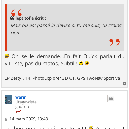
leptitof a écrit :
Mais ou est passé la devise"si tu me suis, tu crains
rien"
On se le demande...En fait Quick parlait du
VTTiste, pas du matos. Subtil !
LP Zesty 714, PhotoExplorer 3D v.1, GPS TwoNav Sportiva
a
u
warm
t
Utagawiste
gourou
M
14 mars 2009, 13:48
e
s
eh ben que de mésaventures!!!
(si ça peut