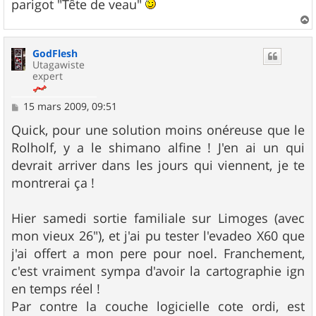
parigot "Tête de veau"
a
u
GodFlesh
t
Utagawiste
expert
M
15 mars 2009, 09:51
e
s
Quick, pour une solution moins onéreuse que le
s
Rolholf, y a le shimano alfine ! J'en ai un qui
a
g
devrait arriver dans les jours qui viennent, je te
e
montrerai ça !
Hier samedi sortie familiale sur Limoges (avec
mon vieux 26"), et j'ai pu tester l'evadeo X60 que
j'ai offert a mon pere pour noel. Franchement,
c'est vraiment sympa d'avoir la cartographie ign
en temps réel !
Par contre la couche logicielle cote ordi, est