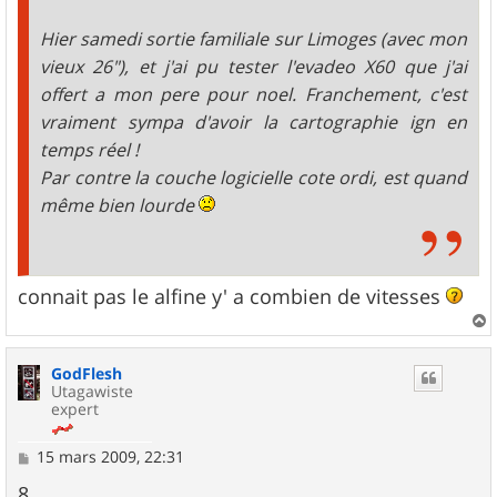
Hier samedi sortie familiale sur Limoges (avec mon
vieux 26"), et j'ai pu tester l'evadeo X60 que j'ai
offert a mon pere pour noel. Franchement, c'est
vraiment sympa d'avoir la cartographie ign en
temps réel !
Par contre la couche logicielle cote ordi, est quand
même bien lourde
connait pas le alfine y' a combien de vitesses
a
u
GodFlesh
t
Utagawiste
expert
M
15 mars 2009, 22:31
e
s
8