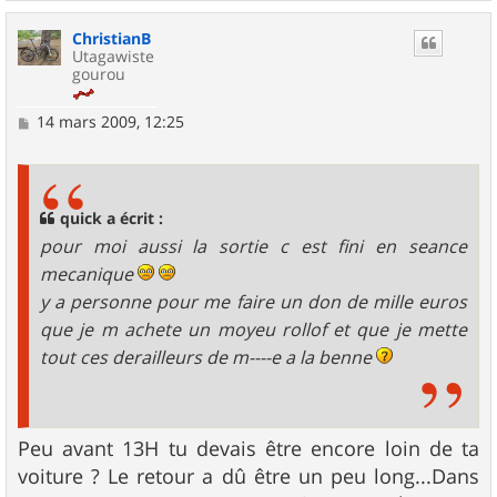
a
u
ChristianB
t
Utagawiste
gourou
M
14 mars 2009, 12:25
e
s
s
a
g
quick a écrit :
e
pour moi aussi la sortie c est fini en seance
mecanique
y a personne pour me faire un don de mille euros
que je m achete un moyeu rollof et que je mette
tout ces derailleurs de m----e a la benne
Peu avant 13H tu devais être encore loin de ta
voiture ? Le retour a dû être un peu long...Dans