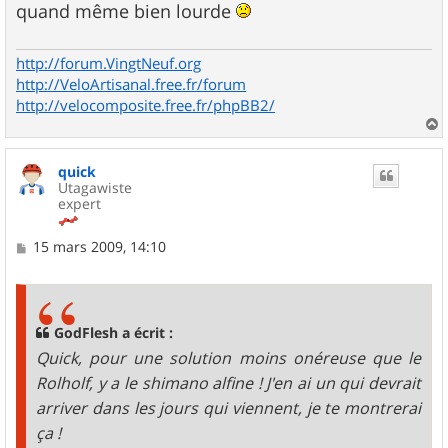
quand même bien lourde
http://forum.VingtNeuf.org
http://VeloArtisanal.free.fr/forum
http://velocomposite.free.fr/phpBB2/
a
u
quick
t
Utagawiste
expert
M
15 mars 2009, 14:10
e
s
s
a
g
GodFlesh a écrit :
e
Quick, pour une solution moins onéreuse que le
Rolholf, y a le shimano alfine ! J'en ai un qui devrait
arriver dans les jours qui viennent, je te montrerai
ça !