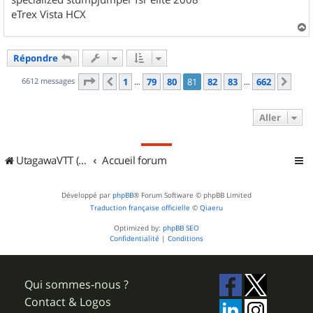
eTrex Vista HCX
a
u
Répondre
t
Page
81
sur
662
6612 messages
1
79
80
81
82
83
662
Précédent
Sui
…
…
Aller
UtagawaVTT (Randos VTT et VTTAE avec traces GPS)
Accueil forum
Développé par
phpBB
® Forum Software © phpBB Limited
Traduction française officielle
©
Qiaeru
Optimized by:
phpBB SEO
Confidentialité
|
Conditions
Qui sommes-nous ?
Contact & Logos