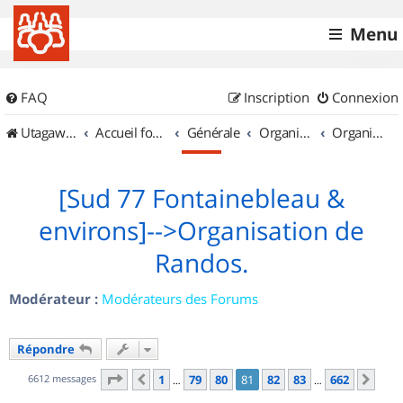
Menu
FAQ
Inscription
Connexion
UtagawaVTT (Randos VTT et VTTAE avec traces GPS)
Accueil forum
Générale
Organisation de sorties & Recherche de partenaires
Organisation de sorties en région Île de France
[Sud 77 Fontainebleau &
environs]-->Organisation de
Randos.
Modérateur :
Modérateurs des Forums
Répondre
Page
81
sur
662
6612 messages
1
79
80
81
82
83
662
Précédent
Sui
…
…