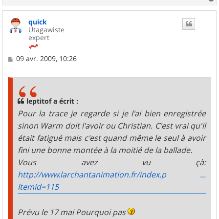
a
u
quick
t
Utagawiste
expert
M
09 avr. 2009, 10:26
e
s
s
a
g
leptitof a écrit :
e
Pour la trace je regarde si je l'ai bien enregistrée
sinon Warm doit l'avoir ou Christian. C'est vrai qu'il
était fatigué mais c'est quand même le seul à avoir
fini une bonne montée à la moitié de la ballade.
Vous avez vu çà:
http://www.larchantanimation.fr/index.p ...
Itemid=115
Prévu le 17 mai Pourquoi pas