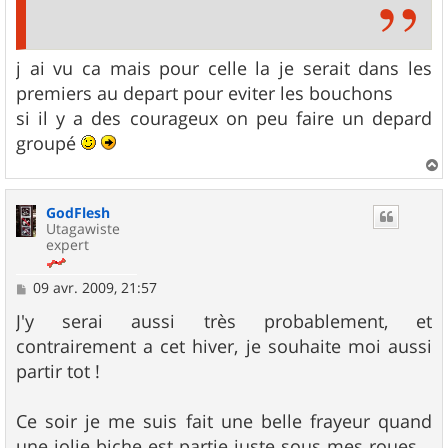
j ai vu ca mais pour celle la je serait dans les
premiers au depart pour eviter les bouchons
si il y a des courageux on peu faire un depard
groupé
a
u
GodFlesh
t
Utagawiste
expert
M
09 avr. 2009, 21:57
e
s
J'y serai aussi très probablement, et
s
contrairement a cet hiver, je souhaite moi aussi
a
g
partir tot !
e
Ce soir je me suis fait une belle frayeur quand
une jolie biche est partie juste sous mes roues...