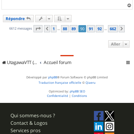
g
e
a
u
Répondre
t
Page
90
sur
662
6612 messages
1
88
89
90
91
92
662
Précédent
Sui
…
…
Aller
UtagawaVTT (Randos VTT et VTTAE avec traces GPS)
Accueil forum
Développé par
phpBB
® Forum Software © phpBB Limited
Traduction française officielle
©
Qiaeru
Optimized by:
phpBB SEO
Confidentialité
|
Conditions
Qui sommes-nous ?
Contact & Logos
Services pros