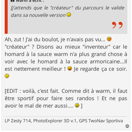
warm a écrit :
e
[j'attends que le "créateur" du parcours le valide
dans sa nouvelle version
Ah, zut ! J'ai du boulot, je n'avais pas vu...
"créateur" ? Disons au mieux "inventeur" car le
homard à la sauce warm n'a plus grand chose à
voir avec le homard à la sauce armoricaine...Il
est nettement meilleur !
Je regarde ça ce soir.
[EDIT : voilà, c'est fait. Comme dit à warm, il faut
être sportif pour faire ses randos ! Et ne pas
avoir le mal de mer aussi....
]
LP Zesty 714, PhotoExplorer 3D v.1, GPS TwoNav Sportiva
a