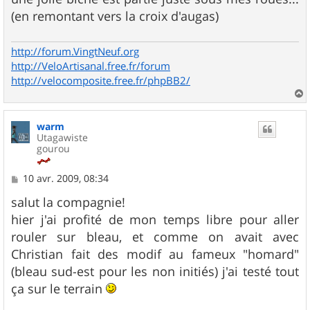
(en remontant vers la croix d'augas)
http://forum.VingtNeuf.org
http://VeloArtisanal.free.fr/forum
http://velocomposite.free.fr/phpBB2/
a
u
warm
t
Utagawiste
gourou
M
10 avr. 2009, 08:34
e
s
salut la compagnie!
s
hier j'ai profité de mon temps libre pour aller
a
g
rouler sur bleau, et comme on avait avec
e
Christian fait des modif au fameux "homard"
(bleau sud-est pour les non initiés) j'ai testé tout
ça sur le terrain