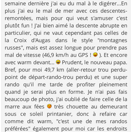
semaine dernière j'ai eu du mal à le digérer...En
a
g
plus j'ai eu le mal de mer avec ces descentes-
e
remontées, mais pour qui veut s'amuser c'est
plutôt fun ! J'ai bien aimé la descente abrupte en
particulier, qui ne vaut cependant pas celles de
la Croix d'Augas dans le style "montagnes
russes", mais est assez longue pour prendre pas
mal de vitesse (46,9 km/h au GPS !
). Et encore
avec warm devant...
Prudent, le nouveau papa.
Bref, pour moi 49,7 km (aller-retour trou perdu-
point de départ-rando-trou perdu) et une super
rando qu'il me tarde de profiter pleinement
quand je serai plus en forme. Je n'ai pas fais
beaucoup de photo, j'ai oublié de faire celle de la
marre aux fées
très chouette au demeurant
sous ce soleil printanier, donc à refaire car
comme dit warm, "c'est une de mes randos
préférées" également pour moi car les endroits