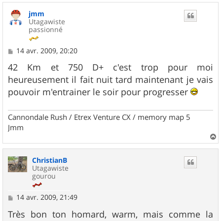
u
jmm
t
Utagawiste
passionné
M
14 avr. 2009, 20:20
e
s
42 Km et 750 D+ c'est trop pour moi
s
heureusement il fait nuit tard maintenant je vais
a
g
pouvoir m'entrainer le soir pour progresser
e
Cannondale Rush / Etrex Venture CX / memory map 5
Jmm
a
u
ChristianB
t
Utagawiste
gourou
M
14 avr. 2009, 21:49
e
s
Très bon ton homard, warm, mais comme la
s