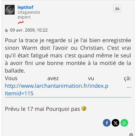
leptitof
Utagawiste
expert
M
09 avr. 2009, 10:22
e
s
Pour la trace je regarde si je l'ai bien enregistrée
s
sinon Warm doit l'avoir ou Christian. C'est vrai
a
g
qu'il était fatigué mais c'est quand même le seul
e
à avoir fini une bonne montée à la moitié de la
ballade.
Vous avez vu çà:
http://www.larchantanimation.fr/index.p ...
Itemid=115
Prévu le 17 mai Pourquoi pas