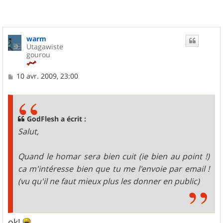
warm
Utagawiste
gourou
M
10 avr. 2009, 23:00
e
s
s
a
g
GodFlesh a écrit :
e
Salut,
Quand le homar sera bien cuit (ie bien au point !)
ca m'intéresse bien que tu me l'envoie par email !
(vu qu'il ne faut mieux plus les donner en public)
ok!