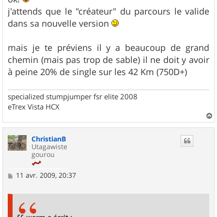
j'attends que le "créateur" du parcours le valide
dans sa nouvelle version
mais je te préviens il y a beaucoup de grand
chemin (mais pas trop de sable) il ne doit y avoir
à peine 20% de single sur les 42 Km (750D+)
specialized stumpjumper fsr elite 2008
eTrex Vista HCX
a
u
ChristianB
t
Utagawiste
gourou
M
11 avr. 2009, 20:37
e
s
s
a
g