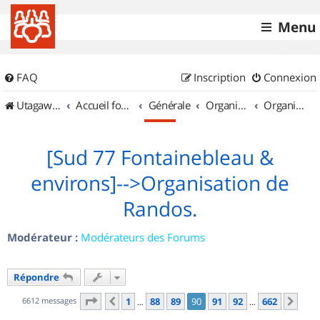
Menu
FAQ
Inscription
Connexion
UtagawaVTT (Randos VTT et VTTAE avec traces GPS)
Accueil forum
Générale
Organisation de sorties & Recherche de partenaires
Organisation de sorties en région Île de France
[Sud 77 Fontainebleau &
environs]-->Organisation de
Randos.
Modérateur :
Modérateurs des Forums
Répondre
Page
90
sur
662
6612 messages
1
88
89
90
91
92
662
Précédent
Sui
…
…