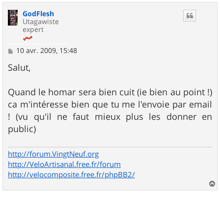
u
GodFlesh
t
Utagawiste
expert
M
10 avr. 2009, 15:48
e
s
Salut,
s
a
g
Quand le homar sera bien cuit (ie bien au point !)
e
ca m'intéresse bien que tu me l'envoie par email
! (vu qu'il ne faut mieux plus les donner en
public)
http://forum.VingtNeuf.org
http://VeloArtisanal.free.fr/forum
http://velocomposite.free.fr/phpBB2/
a
u
t