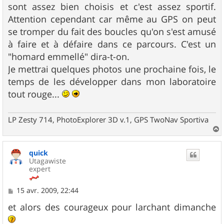
sont assez bien choisis et c'est assez sportif.
Attention cependant car même au GPS on peut
se tromper du fait des boucles qu'on s'est amusé
à faire et à défaire dans ce parcours. C'est un
"homard emmellé" dira-t-on.
Je mettrai quelques photos une prochaine fois, le
temps de les développer dans mon laboratoire
tout rouge...
LP Zesty 714, PhotoExplorer 3D v.1, GPS TwoNav Sportiva
a
u
quick
t
Utagawiste
expert
M
15 avr. 2009, 22:44
e
s
et alors des courageux pour larchant dimanche
s
a