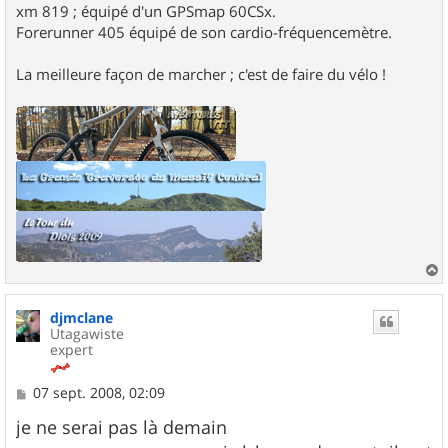
xm 819 ; équipé d'un GPSmap 60CSx.
Forerunner 405 équipé de son cardio-fréquencemètre.
La meilleure façon de marcher ; c'est de faire du vélo !
a
u
djmclane
t
Utagawiste
expert
M
07 sept. 2008, 02:09
e
s
je ne serai pas là demain
s