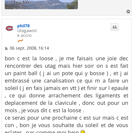
a
u
phil78
t
Utagawist
e accro
M
06 sept. 2008, 16:14
e
s
bon c est la loose , je me faisais une joie dec
s
rencontrer des utag mais hier soir on s est fait
a
g
un paint ball ( j ai un pote qui y bosse ) , et j ai
e
embrassé une canalisation ce qui m a faire un
soleil ( j en fais jamais en vtt ) et finir sur l epaule
, ce qui donne arrachement des ligaments et
deplacement de la clavicule , donc out pour un
mois , je vous dit c est la loose .
ce seras pour une prochaine c est sur mais c est
con , bon je vous souhaite du soleil et de vous
eclater , pas comme moi hein