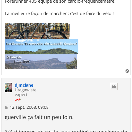
Forerunner 405 équipé de son cardio-fréquencemètre.
La meilleure façon de marcher ; c'est de faire du vélo !
a
u
djmclane
t
Utagawiste
expert
M
12 sept. 2008, 09:08
e
s
guerville ça fait un peu loin.
s
a
g
3/4 d'heures de route, pas motivé ce weekend de