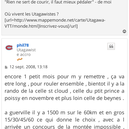
"Rien ne sert de courir, il faut mieux pédaler" - de moi
Où vivent les Utagawistes ?
[url=http://www.mappemonde.net/carte/Utagawa-
VTT/monde.html]Inscrivez-vous[/url]
a
u
phil78
t
Utagawist
e accro
M
12 sept. 2008, 13:18
e
s
encore 1 petit mois pour m y remettre , ça va
s
etre long , pour rouler ensemble , bientot il y a la
a
g
rando de la celle st cloud , celle du ptit prince a
e
poissy en novembre et plus loin celle de beynes .
a guerville il y a 1500 m sur le 60km et en gros
15/30/45/60 ce qui donne le choix , avec a l
arrivée un concours de la montée impossible ,