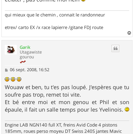
qui mieux que le chemin , connait le randonneur
etrex/ carto EX /x race lapierre /gitane FDJ route
a
u
Garik
t
Utagawiste
gourou
M
06 sept. 2008, 16:52
e
s
s
Wouaw et ben, tu t'es pas loupé. J'espères que tu
a
g
soufre pas trop, remet toi vite.
e
Et bé entre moi et mon genou et Phil et son
épaule, il fait un salle temps pour les Yvelinois.
Engine LAB NGN140 full XT, freins Avid Code 4 pistons
185mm, roues perso moyeu DT Swiss 240S jantes Mavic