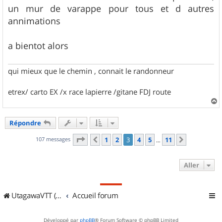
un mur de varappe pour tous et d autres
annimations
a bientot alors
qui mieux que le chemin , connait le randonneur
etrex/ carto EX /x race lapierre /gitane FDJ route
a
u
Répondre
t
Page
3
sur
11
107 messages
1
2
3
4
5
11
Précédent
Suivant
…
Aller
UtagawaVTT (Randos VTT et VTTAE avec traces GPS)
Accueil forum
Développé par
phpBB
® Forum Software © phpBB Limited