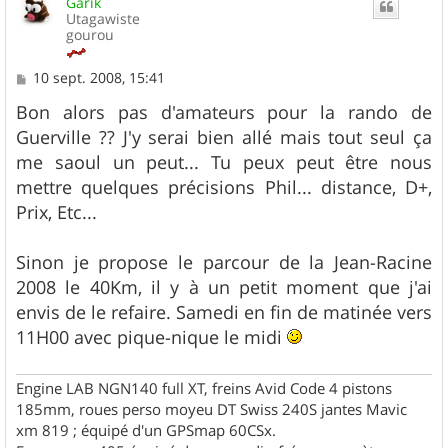
Garik
Utagawiste
gourou
M
10 sept. 2008, 15:41
e
s
Bon alors pas d'amateurs pour la rando de
s
Guerville ?? J'y serai bien allé mais tout seul ça
a
g
me saoul un peut... Tu peux peut être nous
e
mettre quelques précisions Phil... distance, D+,
Prix, Etc...
Sinon je propose le parcour de la Jean-Racine
2008 le 40Km, il y à un petit moment que j'ai
envis de le refaire. Samedi en fin de matinée vers
11H00 avec pique-nique le midi
Engine LAB NGN140 full XT, freins Avid Code 4 pistons
185mm, roues perso moyeu DT Swiss 240S jantes Mavic
xm 819 ; équipé d'un GPSmap 60CSx.