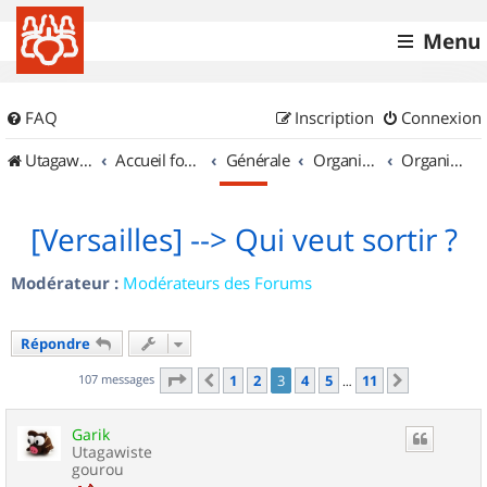
Menu
FAQ
Inscription
Connexion
UtagawaVTT (Randos VTT et VTTAE avec traces GPS)
Accueil forum
Générale
Organisation de sorties & Recherche de partenaires
Organisation de sorties en région Île de France
[Versailles] --> Qui veut sortir ?
Modérateur :
Modérateurs des Forums
Répondre
Page
3
sur
11
107 messages
1
2
3
4
5
11
Précédent
Suivant
…
Garik
Utagawiste
gourou