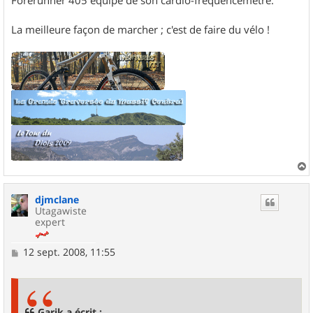
Forerunner 405 équipé de son cardio-fréquencemètre.
La meilleure façon de marcher ; c'est de faire du vélo !
a
u
djmclane
t
Utagawiste
expert
M
12 sept. 2008, 11:55
e
s
s
a
g
Garik a écrit :