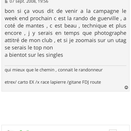
M
07 sept. 2008, 19:56
e
s
bon si ça vous dit de venir a la campagne le
s
week end prochain c est la rando de guerville , a
a
g
coté de mantes , c est beau , technique et plus
e
encore , j y serais en temps que photographe
attitré de mon club , et si je zoomais sur un utag
se serais le top non
a bientot sur les singles
qui mieux que le chemin , connait le randonneur
etrex/ carto EX /x race lapierre /gitane FDJ route
a
u
t