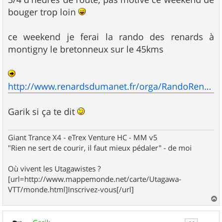
e
bouger trop loin
ce weekend je ferai la rando des renards à
montigny le bretonneux sur le 45kms
http://www.renardsdumanet.fr/orga/RandoRenard08.php
Garik si ça te dit
Giant Trance X4 - eTrex Venture HC - MM v5
"Rien ne sert de courir, il faut mieux pédaler" - de moi
Où vivent les Utagawistes ?
[url=http://www.mappemonde.net/carte/Utagawa-
VTT/monde.html]Inscrivez-vous[/url]
a
u
t