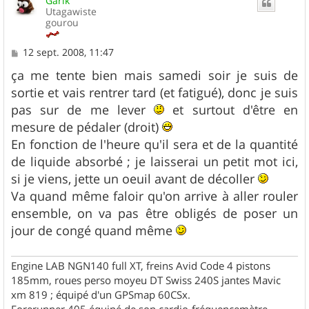
Garik
Utagawiste
gourou
M
12 sept. 2008, 11:47
e
s
ça me tente bien mais samedi soir je suis de
s
sortie et vais rentrer tard (et fatigué), donc je suis
a
g
pas sur de me lever
et surtout d'être en
e
mesure de pédaler (droit)
En fonction de l'heure qu'il sera et de la quantité
de liquide absorbé ; je laisserai un petit mot ici,
si je viens, jette un oeuil avant de décoller
Va quand même faloir qu'on arrive à aller rouler
ensemble, on va pas être obligés de poser un
jour de congé quand même
Engine LAB NGN140 full XT, freins Avid Code 4 pistons
185mm, roues perso moyeu DT Swiss 240S jantes Mavic
xm 819 ; équipé d'un GPSmap 60CSx.