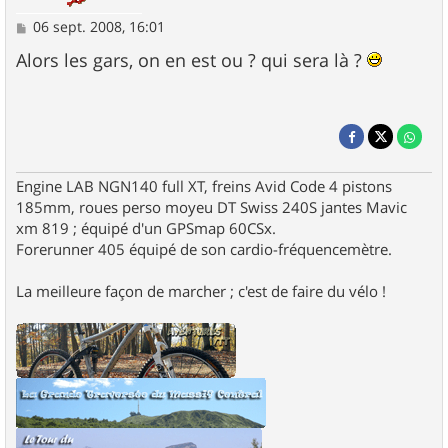
M
06 sept. 2008, 16:01
e
s
Alors les gars, on en est ou ? qui sera là ?
s
a
g
e
Engine LAB NGN140 full XT, freins Avid Code 4 pistons
185mm, roues perso moyeu DT Swiss 240S jantes Mavic
xm 819 ; équipé d'un GPSmap 60CSx.
Forerunner 405 équipé de son cardio-fréquencemètre.
La meilleure façon de marcher ; c'est de faire du vélo !