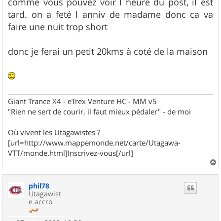
comme vous pouvez voir l heure du post, il est
a
g
tard. on a feté l anniv de madame donc ca va
e
faire une nuit trop short
donc je ferai un petit 20kms à coté de la maison
Giant Trance X4 - eTrex Venture HC - MM v5
"Rien ne sert de courir, il faut mieux pédaler" - de moi
Où vivent les Utagawistes ?
[url=http://www.mappemonde.net/carte/Utagawa-
VTT/monde.html]Inscrivez-vous[/url]
a
u
phil78
t
Utagawist
e accro