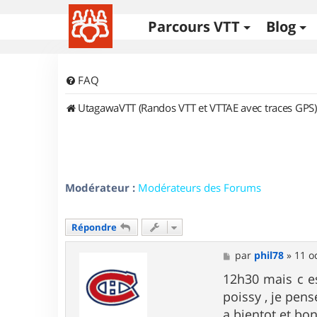
Parcours VTT
Blog
FAQ
UtagawaVTT (Randos VTT et VTTAE avec traces GPS)
Modérateur :
Modérateurs des Forums
Répondre
M
par
phil78
»
11 o
e
s
12h30 mais c es
s
poissy , je pens
a
g
a bientot et bon