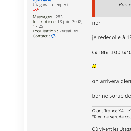
e
k
Bon e
Utagawiste expert
Messages :
283
Inscription :
18 juin 2008,
non
17:25
Localisation :
Versailles
C
Contact :
je redecolle à 
o
n
t
ca fera trop ta
a
c
t
e
r
d
on arrivera bie
j
m
c
bonne sortie d
l
a
n
e
Giant Trance X4 - 
"Rien ne sert de cou
Où vivent les Utag