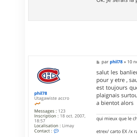
s
r
a
i
g
k
e
M
par
phil78
»
10 n
e
s
salut les banli
s
pour y etre , s
a
g
est toujours qu
e
phil78
plaignais surtou
Utagawiste accro
a bientot alors
Messages :
123
Inscription :
18 oct. 2007,
qui mieux que le c
18:57
Localisation :
Limay
C
Contact :
etrex/ carto EX /x r
o