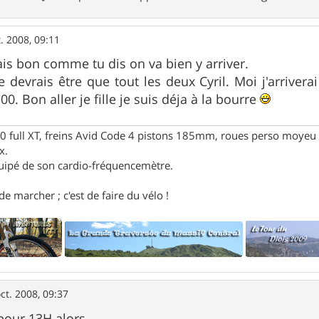
t. 2008, 09:11
s bon comme tu dis on va bien y arriver.
devrais être que tout les deux Cyril. Moi j'arrivera
0. Bon aller je fille je suis déja à la bourre
full XT, freins Avid Code 4 pistons 185mm, roues perso moyeu 
x.
uipé de son cardio-fréquencemètre.
e marcher ; c'est de faire du vélo !
ct. 2008, 09:37
 pour 13H alors.