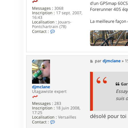
c
d'un GPSmap 60CS
l
Messages :
3068
Forerunner 405 éq
a
Inscription :
17 sept. 2007,
n
16:43
e
La meilleure façon d
Localisation :
Jouars-
Pontchartrain (78)
C
Contact :
o
n
t
a
c
t
M
par
djmclane
»
1
e
e
r
s
G
s
a
a
r
g
Gari
i
djmclane
e
k
Essay
Utagawiste expert
suis 
Messages :
283
Inscription :
18 juin 2008,
17:25
désolé pour toi 
Localisation :
Versailles
C
Contact :
o