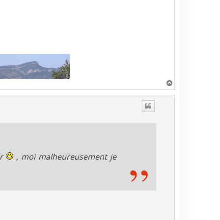
H
a
u
t
er
, moi malheureusement je