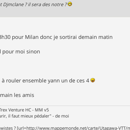
t Djmclane ? il sera des notre ?
18h30 pour Milan donc je sortirai demain matin
rd pour moi sinon
n à rouler ensemble yann un de ces 4
emain les amis
eTrex Venture HC - MM v5
rir, il faut mieux pédaler" - de moi
awistes ? [url=http://www.mappemonde.net/carte/Utagawa-VTT/m