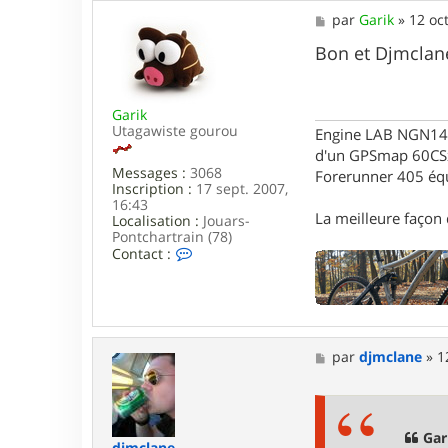
M
par
Garik
»
12 oc
e
s
Bon et Djmclane
s
a
g
Garik
e
Utagawiste gourou
Engine LAB NGN140 
d'un GPSmap 60CS
Messages :
3068
Forerunner 405 éq
Inscription :
17 sept. 2007,
16:43
La meilleure façon d
Localisation :
Jouars-
Pontchartrain (78)
C
Contact :
o
n
t
a
c
t
M
par
djmclane
»
1
e
e
r
s
G
s
a
a
r
g
Gari
i
djmclane