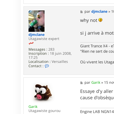
n
t
a
M
par
djmclane
»
1
c
e
t
s
why not
e
s
r
a
p
g
si j arrive à m
djmclane
h
e
Utagawiste expert
i
l
Giant Trance X4 - 
7
Messages :
283
"Rien ne sert de cou
8
Inscription :
18 juin 2008,
17:25
Localisation :
Versailles
Où vivent les Utag
C
Contact :
o
n
t
a
M
par
Garik
»
15 no
c
e
t
s
Essaye d'y aller
e
s
cause d'obsèq
r
a
d
g
j
Garik
e
m
Utagawiste gourou
Engine LAB NGN140 