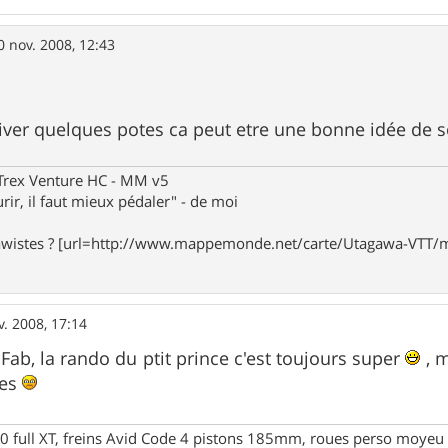
0 nov. 2008, 12:43
otiver quelques potes ca peut etre une bonne idée de 
eTrex Venture HC - MM v5
rir, il faut mieux pédaler" - de moi
awistes ? [url=http://www.mappemonde.net/carte/Utagawa-VTT/m
v. 2008, 17:14
 Fab, la rando du ptit prince c'est toujours super
, m
ues
full XT, freins Avid Code 4 pistons 185mm, roues perso moyeu 