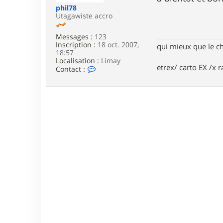
e
phil78
Utagawiste accro
Messages :
123
Inscription :
18 oct. 2007,
qui mieux que le c
18:57
Localisation :
Limay
etrex/ carto EX /x r
C
Contact :
o
n
t
a
c
t
e
r
p
h
i
l
7
8