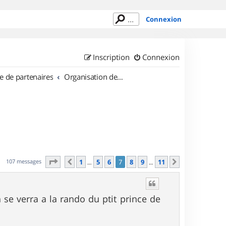
Connexion
Inscription
Connexion
e de partenaires
Organisation de sorties en région Île de France
Page
7
sur
11
107 messages
1
5
6
7
8
9
11
Précédent
Suivant
…
…
 se verra a la rando du ptit prince de