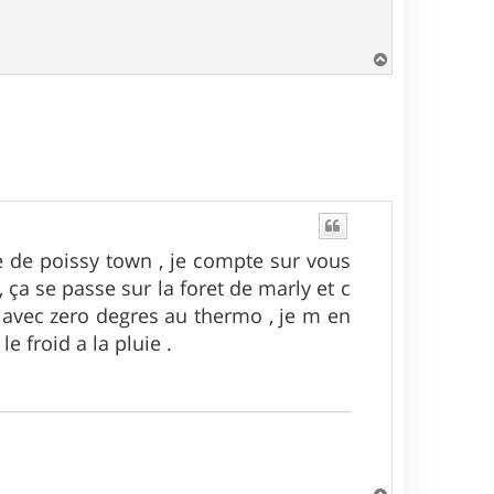
H
a
u
t
ce de poissy town , je compte sur vous
ça se passe sur la foret de marly et c
t avec zero degres au thermo , je m en
e froid a la pluie .