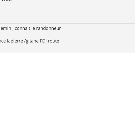
hemin , connait le randonneur
ace lapierre /gitane FDJ route