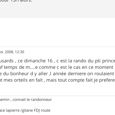
ov. 2008, 12:30
eusards , ce dimanche 16 , c est la rando du pti prin
auf temps de m....e comme c est le cas en ce moment , 
e du bonheur d y aller ,l année derniere on roulaien
t mes orteils en fait , mais tout compte fait je prefere l
hemin , connait le randonneur
ace lapierre /gitane FDJ route