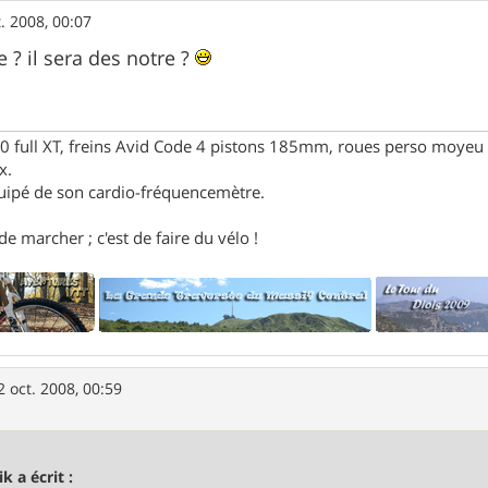
t. 2008, 00:07
 ? il sera des notre ?
full XT, freins Avid Code 4 pistons 185mm, roues perso moyeu 
x.
uipé de son cardio-fréquencemètre.
e marcher ; c'est de faire du vélo !
2 oct. 2008, 00:59
k a écrit :