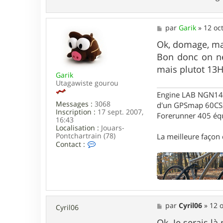
M
par
Garik
»
12 oc
e
s
Ok, domage, mai
s
Bon donc on ne 
a
g
mais plutot 13H0
Garik
e
Utagawiste gourou
Engine LAB NGN140 
Messages :
3068
d'un GPSmap 60CS
Inscription :
17 sept. 2007,
Forerunner 405 éq
16:43
Localisation :
Jouars-
Pontchartrain (78)
La meilleure façon d
C
Contact :
o
n
t
a
c
t
e
M
par
Cyril06
»
12 o
r
Cyril06
e
G
s
Ok. Je serais là
a