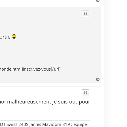
H
a
u
t
sortie
onde.html]Inscrivez-vous[/url]
H
a
u
t
oi malheureusement je suis out pour
DT Swiss 240S jantes Mavic xm 819 ; équipé