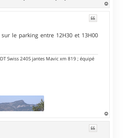
H
a
u
t
i sur le parking entre 12H30 et 13H00
DT Swiss 240S jantes Mavic xm 819 ; équipé
H
a
u
t