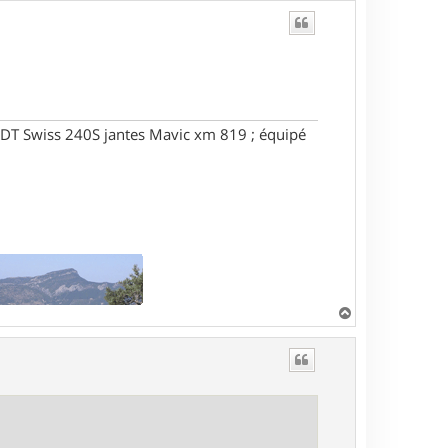
DT Swiss 240S jantes Mavic xm 819 ; équipé
H
a
u
t