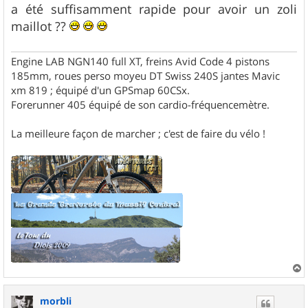
s
a été suffisamment rapide pour avoir un zoli
a
g
maillot ??
e
Engine LAB NGN140 full XT, freins Avid Code 4 pistons
185mm, roues perso moyeu DT Swiss 240S jantes Mavic
xm 819 ; équipé d'un GPSmap 60CSx.
Forerunner 405 équipé de son cardio-fréquencemètre.
La meilleure façon de marcher ; c'est de faire du vélo !
a
u
morbli
t