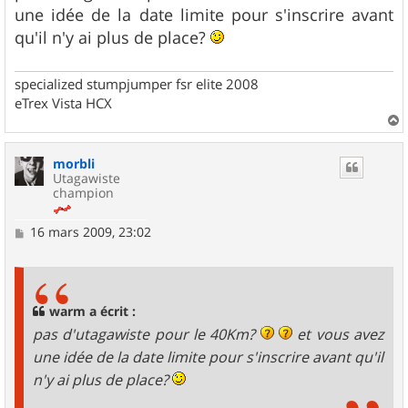
s
une idée de la date limite pour s'inscrire avant
a
g
qu'il n'y ai plus de place?
e
specialized stumpjumper fsr elite 2008
eTrex Vista HCX
a
u
morbli
t
Utagawiste
champion
M
16 mars 2009, 23:02
e
s
s
a
g
warm a écrit :
e
pas d'utagawiste pour le 40Km?
et vous avez
une idée de la date limite pour s'inscrire avant qu'il
n'y ai plus de place?