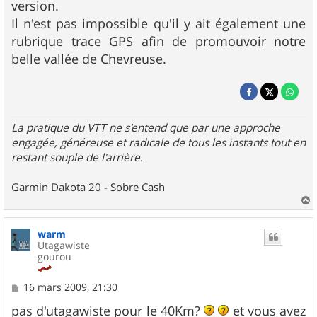
version.
Il n'est pas impossible qu'il y ait également une
rubrique trace GPS afin de promouvoir notre
belle vallée de Chevreuse.
La pratique du VTT ne s'entend que par une approche
engagée, généreuse et radicale de tous les instants tout en
restant souple de l'arrière
.
Garmin Dakota 20 - Sobre Cash
a
u
warm
t
Utagawiste
gourou
M
16 mars 2009, 21:30
e
s
pas d'utagawiste pour le 40Km?
et vous avez