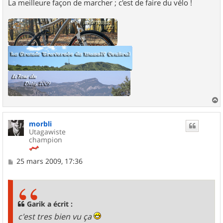
La meilleure façon de marcher ; c'est de faire du vélo !
a
u
morbli
t
Utagawiste
champion
M
25 mars 2009, 17:36
e
s
s
a
g
Garik a écrit :
e
c'est tres bien vu ça