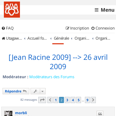
Menu
FAQ
Inscription
Connexion
UtagawaVTT (Randos VTT et VTTAE avec traces GPS)
Accueil forum
Générale
Organisation de sorties & Recherche de partenaires
Organisation de sorties en région Île de France
[Jean Racine 2009] --> 26 avril
2009
Modérateur :
Modérateurs des Forums
Répondre
Page
2
sur
9
82 messages
1
2
3
4
5
9
Précédent
Suivant
…
morbli