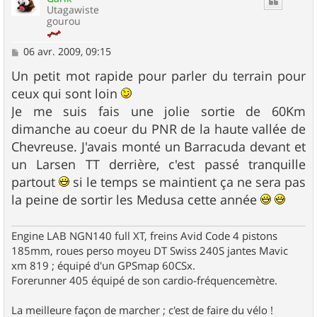
Utagawiste
gourou
M
06 avr. 2009, 09:15
e
s
Un petit mot rapide pour parler du terrain pour
s
ceux qui sont loin
a
g
Je me suis fais une jolie sortie de 60Km
e
dimanche au coeur du PNR de la haute vallée de
Chevreuse. J'avais monté un Barracuda devant et
un Larsen TT derrière, c'est passé tranquille
partout
si le temps se maintient ça ne sera pas
la peine de sortir les Medusa cette année
Engine LAB NGN140 full XT, freins Avid Code 4 pistons
185mm, roues perso moyeu DT Swiss 240S jantes Mavic
xm 819 ; équipé d'un GPSmap 60CSx.
Forerunner 405 équipé de son cardio-fréquencemètre.
La meilleure façon de marcher ; c'est de faire du vélo !