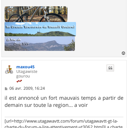
a
u
maxou45
t
Utagawiste
gourou
M
06 avr. 2009, 16:24
e
s
il est annoncé un fort mauvais temps a partir de
s
demain sur toute la region... a voir
a
g
e
[url=http://www.utagawavtt.com/forum/utagawavtt-gt-la-
charte-du-forum-a-lire-attentivement-vt3062.html]La charte