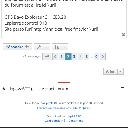
du forum est à lire ici[/url]
GPS Bayo Exploreur 3 + CE3.20
Lapierre xcontrol 910
Site perso [url]http://annickstl.free.fr/avld/[/url]
a
u
Répondre
t
Page
2
sur
9
82 messages
1
2
3
4
5
9
Précédent
Suivant
…
Aller
UtagawaVTT (Randos VTT et VTTAE avec traces GPS)
Accueil forum
Développé par
phpBB
® Forum Software © phpBB Limited
Traduction française officielle
©
Qiaeru
Optimized by:
phpBB SEO
Confidentialité
|
Conditions