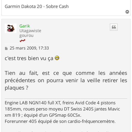
Garmin Dakota 20 - Sobre Cash
a
u
Garik
t
Utagawiste
gourou
M
25 mars 2009, 17:33
e
s
c'est tres bien vu ça
s
a
g
Tien au fait, est ce que comme les années
e
précédentes on pourra venir la veille retirer les
plaques ?
Engine LAB NGN140 full XT, freins Avid Code 4 pistons
185mm, roues perso moyeu DT Swiss 240S jantes Mavic
xm 819 ; équipé d'un GPSmap 60CSx.
Forerunner 405 équipé de son cardio-fréquencemètre.