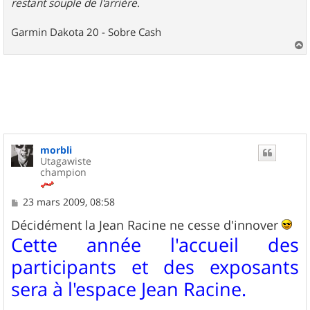
restant souple de l'arrière
.
Garmin Dakota 20 - Sobre Cash
a
u
t
morbli
Utagawiste
champion
M
23 mars 2009, 08:58
e
s
Décidément la Jean Racine ne cesse d'innover
s
Cette année l'accueil des
a
g
participants et des exposants
e
sera à l'espace Jean Racine.