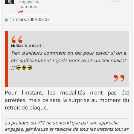
Utagawiste
champion
M
17 mars 2009, 08:53
e
s
s
a
g
Garik a écrit :
e
Tien d'ailleurs comment on fait pour savoir si on a
été suffisamment rapide pour avoir un zoli maillot
??
Pour l'instant, les modalités n'ont pas été
arrêtées, mais ce sera la surprise au moment du
retrait de plaque.
La pratique du VTT ne s'entend que par une approche
engagée, généreuse et radicale de tous les instants tout en