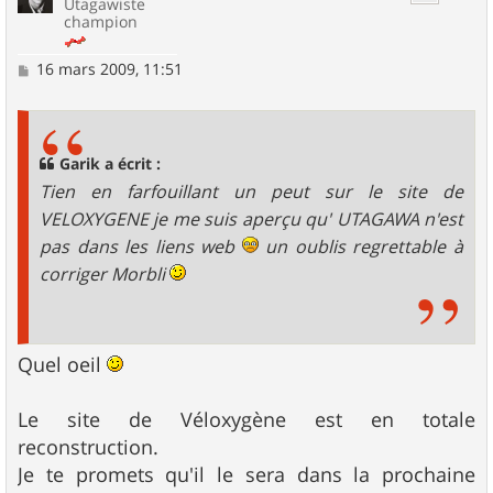
Utagawiste
champion
M
16 mars 2009, 11:51
e
s
s
a
g
Garik a écrit :
e
Tien en farfouillant un peut sur le site de
VELOXYGENE je me suis aperçu qu' UTAGAWA n'est
pas dans les liens web
un oublis regrettable à
corriger Morbli
Quel oeil
Le site de Véloxygène est en totale
reconstruction.
Je te promets qu'il le sera dans la prochaine