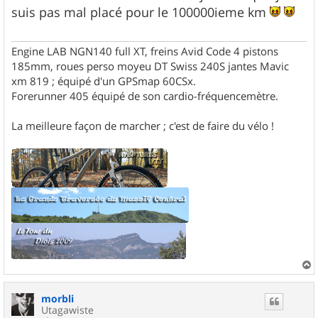
s
suis pas mal placé pour le 100000ieme km
a
g
e
Engine LAB NGN140 full XT, freins Avid Code 4 pistons
185mm, roues perso moyeu DT Swiss 240S jantes Mavic
xm 819 ; équipé d'un GPSmap 60CSx.
Forerunner 405 équipé de son cardio-fréquencemètre.
La meilleure façon de marcher ; c'est de faire du vélo !
a
u
morbli
t
Utagawiste