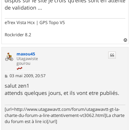
dispos sur le site je crois qu'elles sont en attente
de validation ...
eTrex Vista Hcx | GPS Topo V5
Rockrider 8.2
a
u
maxou45
t
Utagawiste
gourou
M
03 mai 2009, 20:57
e
s
salut zen1
s
attends quelques jours, et ils vont etre publiés.
a
g
e
[url=http://www.utagawavtt.com/forum/utagawavtt-gt-la-
charte-du-forum-a-lire-attentivement-vt3062.html]La charte
du forum est à lire ici[/url]