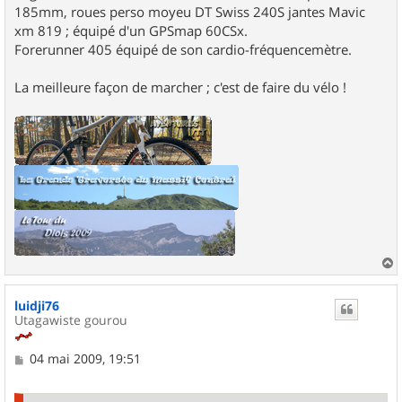
185mm, roues perso moyeu DT Swiss 240S jantes Mavic
xm 819 ; équipé d'un GPSmap 60CSx.
Forerunner 405 équipé de son cardio-fréquencemètre.
La meilleure façon de marcher ; c'est de faire du vélo !
a
u
luidji76
t
Utagawiste gourou
M
04 mai 2009, 19:51
e
s
s