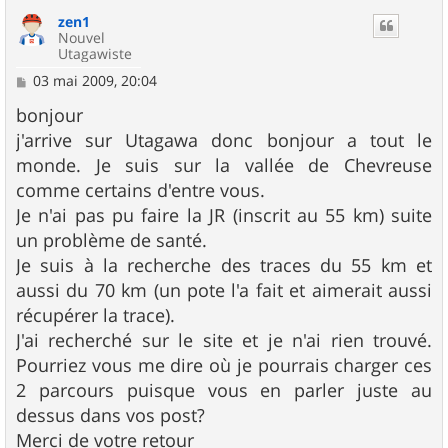
u
zen1
t
Nouvel
Utagawiste
M
03 mai 2009, 20:04
e
s
bonjour
s
j'arrive sur Utagawa donc bonjour a tout le
a
g
monde. Je suis sur la vallée de Chevreuse
e
comme certains d'entre vous.
Je n'ai pas pu faire la JR (inscrit au 55 km) suite
un problème de santé.
Je suis à la recherche des traces du 55 km et
aussi du 70 km (un pote l'a fait et aimerait aussi
récupérer la trace).
J'ai recherché sur le site et je n'ai rien trouvé.
Pourriez vous me dire où je pourrais charger ces
2 parcours puisque vous en parler juste au
dessus dans vos post?
Merci de votre retour