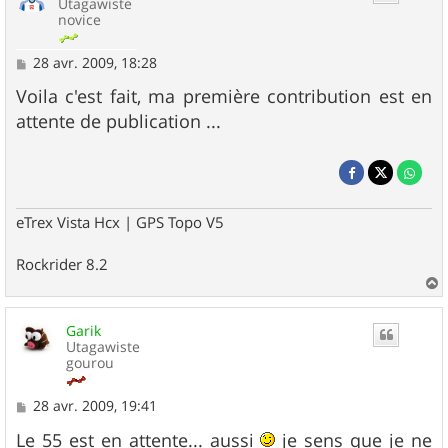
Utagawiste
novice
M
28 avr. 2009, 18:28
e
s
Voila c'est fait, ma première contribution est en
s
attente de publication ...
a
g
e
eTrex Vista Hcx | GPS Topo V5
Rockrider 8.2
a
u
Garik
t
Utagawiste
gourou
M
28 avr. 2009, 19:41
e
s
Le 55 est en attente... aussi
je sens que je ne