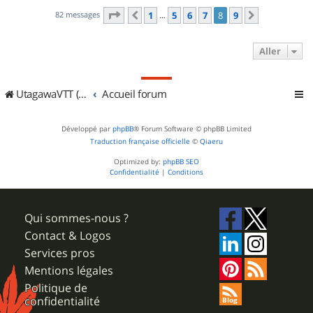
Page
8
sur
9
82 messages
1
5
6
7
8
9
Précédent
Suivant
…
Aller
UtagawaVTT (Randos VTT et VTTAE avec traces GPS)
Accueil forum
Développé par
phpBB
® Forum Software © phpBB Limited
Traduction française officielle
©
Qiaeru
Optimized by:
phpBB SEO
Confidentialité
|
Conditions
Qui sommes-nous ?
Contact & Logos
Services pros
Mentions légales
Politique de
confidentialité