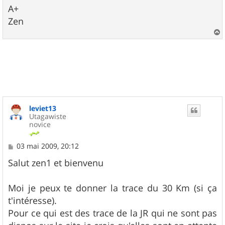
A+
Zen
a
u
t
leviet13
Utagawiste
novice
M
03 mai 2009, 20:12
e
s
Salut zen1 et bienvenu
s
a
g
Moi je peux te donner la trace du 30 Km (si ça
e
t'intéresse).
Pour ce qui est des trace de la JR qui ne sont pas