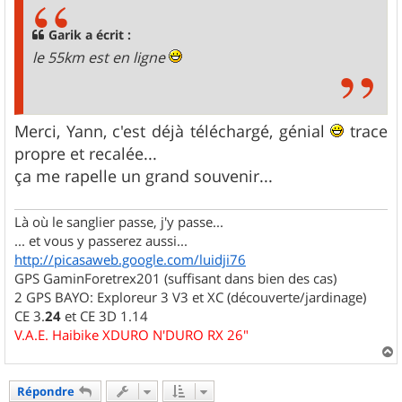
a
g
Garik a écrit :
e
le 55km est en ligne
Merci, Yann, c'est déjà téléchargé, génial
trace
propre et recalée...
ça me rapelle un grand souvenir...
Là où le sanglier passe, j'y passe...
... et vous y passerez aussi...
http://picasaweb.google.com/luidji76
GPS GaminForetrex201 (suffisant dans bien des cas)
2 GPS BAYO: Exploreur 3 V3 et XC (découverte/jardinage)
CE 3.
24
et CE 3D 1.14
V.A.E. Haibike XDURO N'DURO RX 26"
a
u
Répondre
t