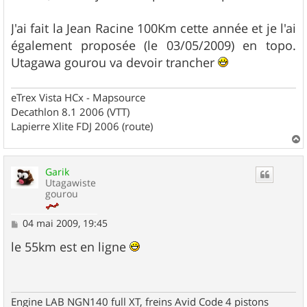
J'ai fait la Jean Racine 100Km cette année et je l'ai
également proposée (le 03/05/2009) en topo.
Utagawa gourou va devoir trancher
eTrex Vista HCx - Mapsource
Decathlon 8.1 2006 (VTT)
Lapierre Xlite FDJ 2006 (route)
a
u
Garik
t
Utagawiste
gourou
M
04 mai 2009, 19:45
e
s
le 55km est en ligne
s
a
g
e
Engine LAB NGN140 full XT, freins Avid Code 4 pistons