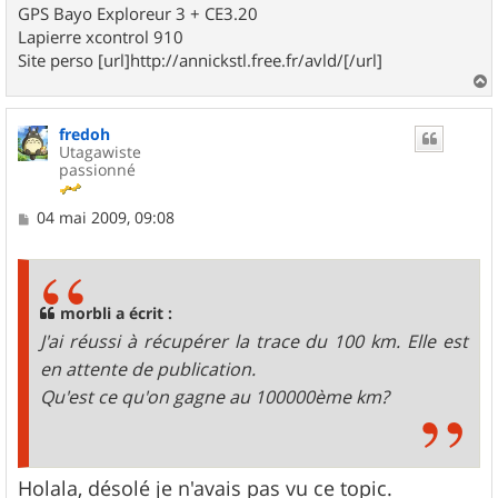
GPS Bayo Exploreur 3 + CE3.20
Lapierre xcontrol 910
Site perso [url]http://annickstl.free.fr/avld/[/url]
a
u
fredoh
t
Utagawiste
passionné
M
04 mai 2009, 09:08
e
s
s
a
g
morbli a écrit :
e
J'ai réussi à récupérer la trace du 100 km. Elle est
en attente de publication.
Qu'est ce qu'on gagne au 100000ème km?
Holala, désolé je n'avais pas vu ce topic.