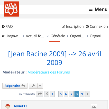
Menu
FAQ
Inscription
Connexion
UtagawaVTT (Randos VTT et VTTAE avec traces GPS)
Accueil forum
Générale
Organisation de sorties & Recherche de partenaires
Organisation de sorties en région Île de France
[Jean Racine 2009] --> 26 avril
2009
Modérateur :
Modérateurs des Forums
Répondre
Page
8
sur
9
82 messages
1
5
6
7
8
9
Précédent
Suivant
…
leviet13