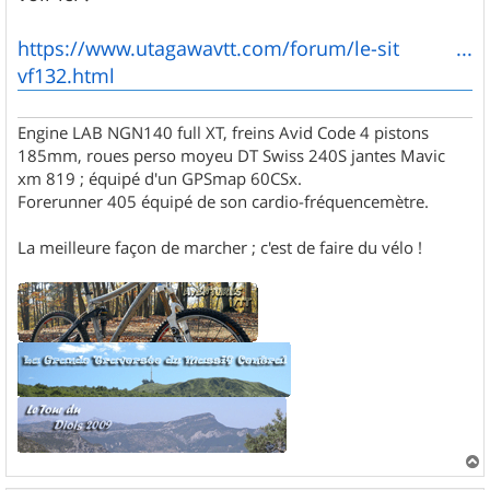
s
a
g
https://www.utagawavtt.com/forum/le-sit ...
e
vf132.html
Engine LAB NGN140 full XT, freins Avid Code 4 pistons
185mm, roues perso moyeu DT Swiss 240S jantes Mavic
xm 819 ; équipé d'un GPSmap 60CSx.
Forerunner 405 équipé de son cardio-fréquencemètre.
La meilleure façon de marcher ; c'est de faire du vélo !
a