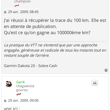
champion
M
29 avr. 2009, 08:45
e
s
J'ai réussi à récupérer la trace du 100 km. Elle est
s
en attente de publication.
a
g
Qu'est ce qu'on gagne au 100000ème km?
e
La pratique du VTT ne s'entend que par une approche
engagée, généreuse et radicale de tous les instants tout en
restant souple de l'arrière
.
Garmin Dakota 20 - Sobre Cash
a
u
Garik
t
Utagawiste
gourou
M
29 avr. 2009, 09:00
e
s
voir ici :