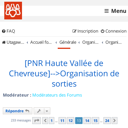
Menu
FAQ
Inscription
Connexion
UtagawaVTT (Randos VTT et VTTAE avec traces GPS)
Accueil forum
Générale
Organisation de sorties & Recherche de partenaires
Organisation de sorties en région Île de France
[PNR Haute Vallée de
Chevreuse]-->Organisation de
sorties
Modérateur :
Modérateurs des Forums
Répondre
Page
13
sur
24
233 messages
1
11
12
13
14
15
24
Précédent
Suiv
…
…