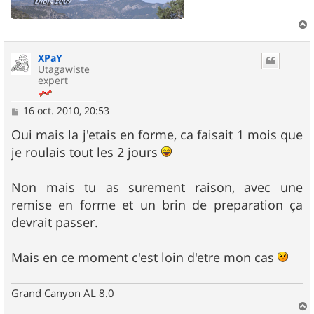
a
u
XPaY
t
Utagawiste
expert
M
16 oct. 2010, 20:53
e
s
Oui mais la j'etais en forme, ca faisait 1 mois que
s
je roulais tout les 2 jours
a
g
e
Non mais tu as surement raison, avec une
remise en forme et un brin de preparation ça
devrait passer.
Mais en ce moment c'est loin d'etre mon cas
Grand Canyon AL 8.0