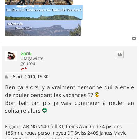
a
u
Garik
t
Utagawiste
gourou
M
26 oct. 2010, 15:30
e
s
Ben ça alors, y a vraiment personne qui a envie
s
de rouler pendant les vacances ??
a
g
Bon bah tan pis je vais continuer à rouler en
e
solitaire alors
Engine LAB NGN140 full XT, freins Avid Code 4 pistons
185mm, roues perso moyeu DT Swiss 240S jantes Mavic