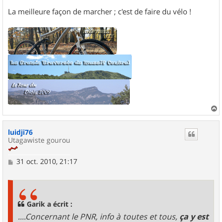
La meilleure façon de marcher ; c'est de faire du vélo !
a
u
luidji76
t
Utagawiste gourou
M
31 oct. 2010, 21:17
e
s
s
a
g
Garik a écrit :
e
....Concernant le PNR, info à toutes et tous,
ça y est