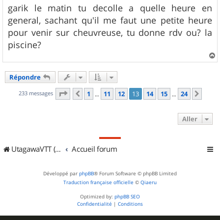
s
garik le matin tu decolle a quelle heure en
s
general, sachant qu'il me faut une petite heure
a
g
pour venir sur cheuvreuse, tu donne rdv ou? la
e
piscine?
a
u
Répondre
t
Page
13
sur
24
233 messages
1
11
12
13
14
15
24
Précédent
Suiv
…
…
Aller
UtagawaVTT (Randos VTT et VTTAE avec traces GPS)
Accueil forum
Développé par
phpBB
® Forum Software © phpBB Limited
Traduction française officielle
©
Qiaeru
Optimized by:
phpBB SEO
Confidentialité
|
Conditions