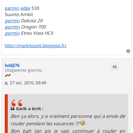
garmin
edge
530
Suunto Ambit
garmin
Dakota 20
garmin
Oregon 700
garmin
Etrex Vista HCX
http://markitosvtt.blogspot.fr/
a
u
luidji76
t
Utagawiste gourou
M
27 oct. 2010, 09:49
e
s
s
a
g
Garik a écrit :
e
Ben ça alors, y a vraiment personne qui a envie de
rouler pendant les vacances ??
Bon bah tan pis je vais continuer à rouler en