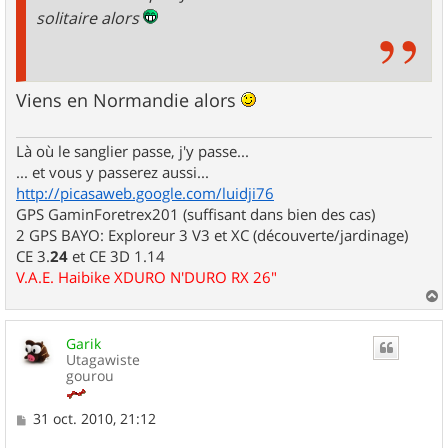
solitaire alors
Viens en Normandie alors
Là où le sanglier passe, j'y passe...
... et vous y passerez aussi...
http://picasaweb.google.com/luidji76
GPS GaminForetrex201 (suffisant dans bien des cas)
2 GPS BAYO: Exploreur 3 V3 et XC (découverte/jardinage)
CE 3.
24
et CE 3D 1.14
V.A.E. Haibike XDURO N'DURO RX 26"
a
u
Garik
t
Utagawiste
gourou
M
31 oct. 2010, 21:12
e