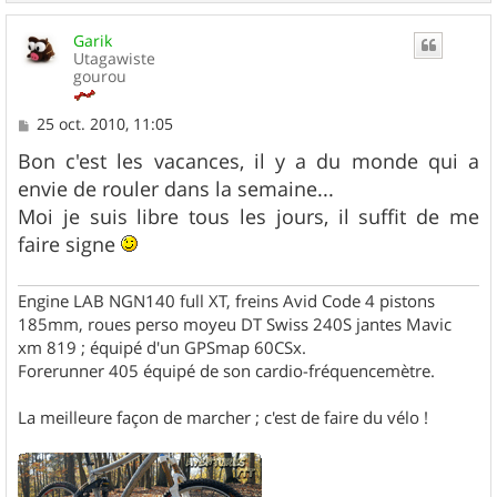
a
u
Garik
t
Utagawiste
gourou
M
25 oct. 2010, 11:05
e
s
Bon c'est les vacances, il y a du monde qui a
s
envie de rouler dans la semaine...
a
g
Moi je suis libre tous les jours, il suffit de me
e
faire signe
Engine LAB NGN140 full XT, freins Avid Code 4 pistons
185mm, roues perso moyeu DT Swiss 240S jantes Mavic
xm 819 ; équipé d'un GPSmap 60CSx.
Forerunner 405 équipé de son cardio-fréquencemètre.
La meilleure façon de marcher ; c'est de faire du vélo !