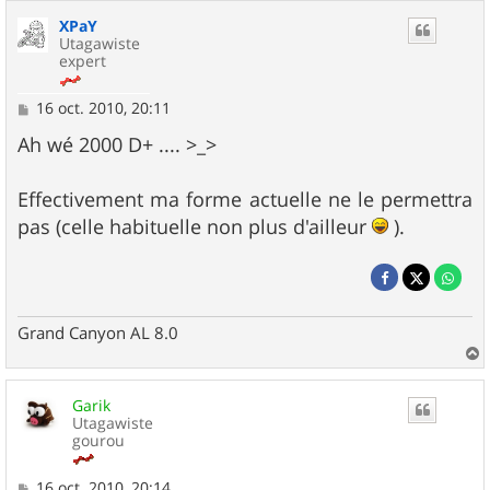
XPaY
Utagawiste
expert
M
16 oct. 2010, 20:11
e
s
Ah wé 2000 D+ .... >_>
s
a
g
Effectivement ma forme actuelle ne le permettra
e
pas (celle habituelle non plus d'ailleur
).
Grand Canyon AL 8.0
a
u
Garik
t
Utagawiste
gourou
M
16 oct. 2010, 20:14