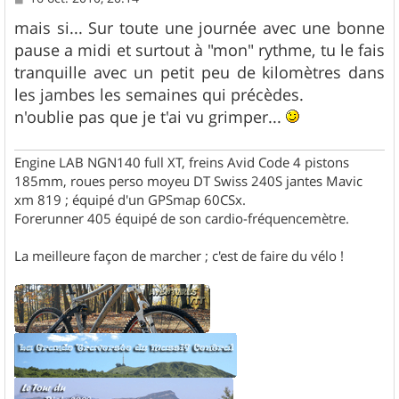
e
s
mais si... Sur toute une journée avec une bonne
s
pause a midi et surtout à "mon" rythme, tu le fais
a
g
tranquille avec un petit peu de kilomètres dans
e
les jambes les semaines qui précèdes.
n'oublie pas que je t'ai vu grimper...
Engine LAB NGN140 full XT, freins Avid Code 4 pistons
185mm, roues perso moyeu DT Swiss 240S jantes Mavic
xm 819 ; équipé d'un GPSmap 60CSx.
Forerunner 405 équipé de son cardio-fréquencemètre.
La meilleure façon de marcher ; c'est de faire du vélo !