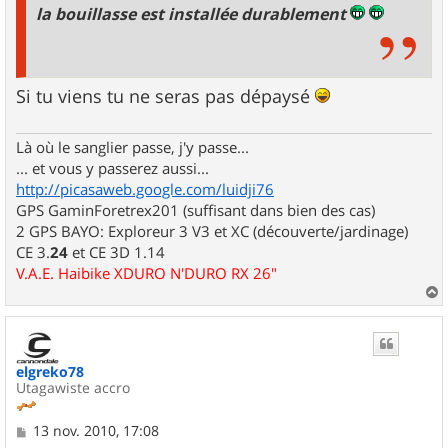
la bouillasse est installée durablement
Si tu viens tu ne seras pas dépaysé
Là où le sanglier passe, j'y passe...
... et vous y passerez aussi...
http://picasaweb.google.com/luidji76
GPS GaminForetrex201 (suffisant dans bien des cas)
2 GPS BAYO: Exploreur 3 V3 et XC (découverte/jardinage)
CE 3.
24
et CE 3D 1.14
V.A.E. Haibike XDURO N'DURO RX 26"
a
u
t
elgreko78
Utagawiste accro
M
13 nov. 2010, 17:08
e