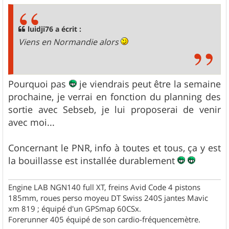
s
s
a
g
luidji76 a écrit :
e
Viens en Normandie alors
Pourquoi pas
je viendrais peut être la semaine
prochaine, je verrai en fonction du planning des
sortie avec Sebseb, je lui proposerai de venir
avec moi...
Concernant le PNR, info à toutes et tous, ça y est
la bouillasse est installée durablement
Engine LAB NGN140 full XT, freins Avid Code 4 pistons
185mm, roues perso moyeu DT Swiss 240S jantes Mavic
xm 819 ; équipé d'un GPSmap 60CSx.
Forerunner 405 équipé de son cardio-fréquencemètre.