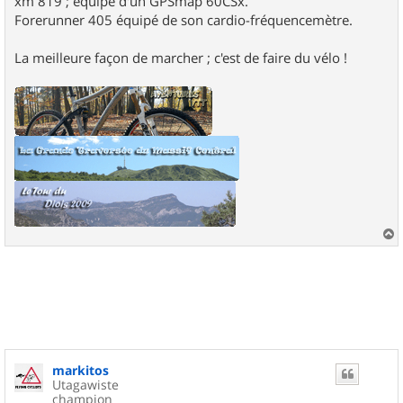
xm 819 ; équipé d'un GPSmap 60CSx.
Forerunner 405 équipé de son cardio-fréquencemètre.
La meilleure façon de marcher ; c'est de faire du vélo !
a
u
t
markitos
Utagawiste
champion