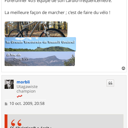
Forerunner 405 équipé de son cardio-fréquencemètre.
La meilleure façon de marcher ; c'est de faire du vélo !
a
u
morbli
t
Utagawiste
champion
M
10 oct. 2009, 20:58
e
s
s
a
g