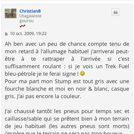
a
u
ChristianB
t
Utagawiste
gourou
M
10 oct. 2009, 19:22
e
s
Ah ben avec un peu de chance compte tenu de
s
mon retard à l'allumage habituel j'arriverai peut-
a
g
être à te rattraper à l'arrivée si c'est
e
suffisamment roulant : si je vois un Trek Fuel
bleu-pétrole je te ferai signe !
Pour ma part mon Stump est tout gris avec une
fourche blanche et moi en noir & blanc, casque
gris. J'ai pas encore la couleur.
J'ai chaussé tantôt les pneus pour temps sec et
caillasse/sable qui se prêtent bien à mon terrain
de jeu habituel (les autres pneus sont morts)
j'espère que le terrain ne sera pas trop boueux.