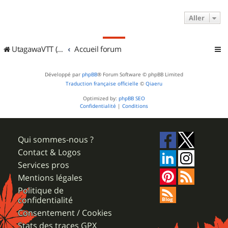
Aller
UtagawaVTT (Randos VTT et VTTAE avec traces GPS)
Accueil forum
Développé par
phpBB
® Forum Software © phpBB Limited
Traduction française officielle
©
Qiaeru
Optimized by:
phpBB SEO
Confidentialité
|
Conditions
Qui sommes-nous ?
Contact & Logos
Services pros
Mentions légales
Politique de
confidentialité
Consentement / Cookies
Stats des traces GPX