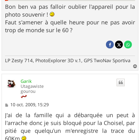
Bon ben va pas falloir oublier l'appareil pour la
photo souvenir !
Faut s'amener à quelle heure pour ne pas avoir
trop de monde sur le 60 ?
LP Zesty 714, PhotoExplorer 3D v.1, GPS TwoNav Sportiva
a
u
Garik
t
Utagawiste
gourou
M
10 oct. 2009, 15:29
e
s
J'ai de la famille qui a débarquée un peut à
s
l'arrache donc je suis bloqué pour la Choisel, par
a
g
pitié que quelqu'un m'enregistre la trace du
e
60Km