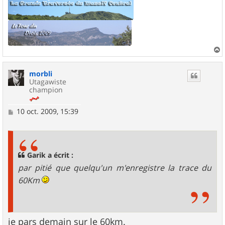
a
u
morbli
t
Utagawiste
champion
M
10 oct. 2009, 15:39
e
s
s
a
g
Garik a écrit :
e
par pitié que quelqu'un m'enregistre la trace du
60Km
je pars demain sur le 60km.