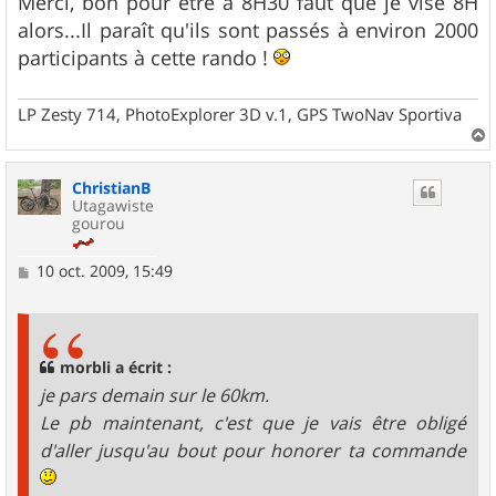
Merci, bon pour être à 8H30 faut que je vise 8H
alors...Il paraît qu'ils sont passés à environ 2000
participants à cette rando !
LP Zesty 714, PhotoExplorer 3D v.1, GPS TwoNav Sportiva
a
u
ChristianB
t
Utagawiste
gourou
M
10 oct. 2009, 15:49
e
s
s
a
g
morbli a écrit :
e
je pars demain sur le 60km.
Le pb maintenant, c'est que je vais être obligé
d'aller jusqu'au bout pour honorer ta commande