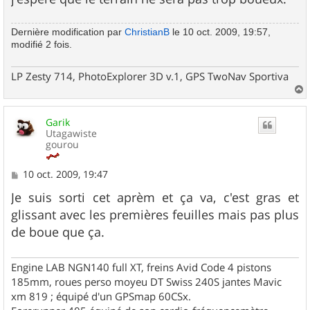
Dernière modification par
ChristianB
le 10 oct. 2009, 19:57,
modifié 2 fois.
LP Zesty 714, PhotoExplorer 3D v.1, GPS TwoNav Sportiva
a
u
Garik
t
Utagawiste
gourou
M
10 oct. 2009, 19:47
e
s
Je suis sorti cet aprèm et ça va, c'est gras et
s
glissant avec les premières feuilles mais pas plus
a
g
de boue que ça.
e
Engine LAB NGN140 full XT, freins Avid Code 4 pistons
185mm, roues perso moyeu DT Swiss 240S jantes Mavic
xm 819 ; équipé d'un GPSmap 60CSx.