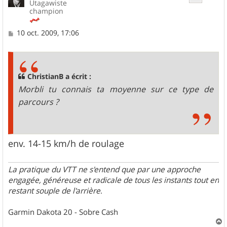
Utagawiste
champion
M
10 oct. 2009, 17:06
e
s
s
a
g
ChristianB a écrit :
e
Morbli tu connais ta moyenne sur ce type de
parcours ?
env. 14-15 km/h de roulage
La pratique du VTT ne s'entend que par une approche
engagée, généreuse et radicale de tous les instants tout en
restant souple de l'arrière
.
Garmin Dakota 20 - Sobre Cash