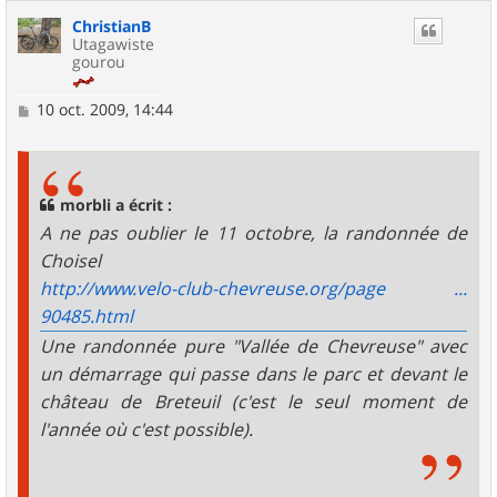
ChristianB
Utagawiste
gourou
M
10 oct. 2009, 14:44
e
s
s
a
g
morbli a écrit :
e
A ne pas oublier le 11 octobre, la randonnée de
Choisel
http://www.velo-club-chevreuse.org/page ...
90485.html
Une randonnée pure "Vallée de Chevreuse" avec
un démarrage qui passe dans le parc et devant le
château de Breteuil (c'est le seul moment de
l'année où c'est possible).