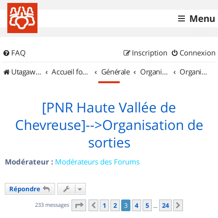
Menu
FAQ
Inscription
Connexion
UtagawaVTT (Randos VTT et VTTAE avec traces GPS)
Accueil forum
Générale
Organisation de sorties & Recherche de partenaires
Organisation de sorties en région Île de France
[PNR Haute Vallée de
Chevreuse]-->Organisation de
sorties
Modérateur :
Modérateurs des Forums
Répondre
Page
3
sur
24
233 messages
1
2
3
4
5
24
Précédent
Suivant
…