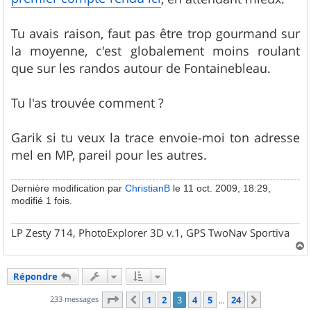
Tu avais raison, faut pas être trop gourmand sur
la moyenne, c'est globalement moins roulant
que sur les randos autour de Fontainebleau.
Tu l'as trouvée comment ?
Garik si tu veux la trace envoie-moi ton adresse
mel en MP, pareil pour les autres.
Dernière modification par
ChristianB
le 11 oct. 2009, 18:29,
modifié 1 fois.
LP Zesty 714, PhotoExplorer 3D v.1, GPS TwoNav Sportiva
a
u
Répondre
t
Page
3
sur
24
233 messages
1
2
3
4
5
24
Précédent
Suivant
…