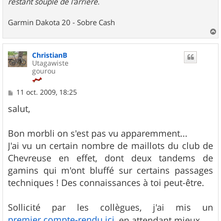
restant souple de l'arrière
.
Garmin Dakota 20 - Sobre Cash
a
u
ChristianB
t
Utagawiste
gourou
M
11 oct. 2009, 18:25
e
s
salut,
s
a
g
Bon morbli on s'est pas vu apparemment...
e
J'ai vu un certain nombre de maillots du club de
Chevreuse en effet, dont deux tandems de
gamins qui m'ont bluffé sur certains passages
techniques ! Des connaissances à toi peut-être.
Sollicité par les collègues, j'ai mis un
premier compte-rendu ici
, en attendant mieux.