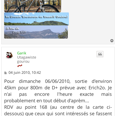
a
u
Garik
t
Utagawiste
gourou
M
04 juin 2010, 10:42
e
s
Pour dimanche 06/06/2010, sortie d'environ
s
45km pour 800m de D+ prévue avec Erich2o. Je
a
g
n'ai pas encore l'heure exacte mais
e
probablement en tout début d'aprèm...
RDV au point 168 (au centre de la carte ci-
dessous) que ceux qui sont intéressés se fassent