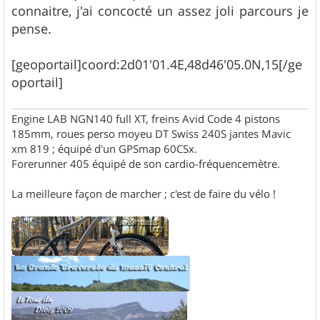
connaitre, j'ai concocté un assez joli parcours je
pense.
[geoportail]coord:2d01'01.4E,48d46'05.0N,15[/ge
oportail]
Engine LAB NGN140 full XT, freins Avid Code 4 pistons
185mm, roues perso moyeu DT Swiss 240S jantes Mavic
xm 819 ; équipé d'un GPSmap 60CSx.
Forerunner 405 équipé de son cardio-fréquencemètre.
La meilleure façon de marcher ; c'est de faire du vélo !