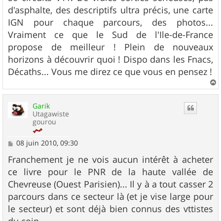
d'asphalte, des descriptifs ultra précis, une carte
IGN pour chaque parcours, des photos...
Vraiment ce que le Sud de l'Ile-de-France
propose de meilleur ! Plein de nouveaux
horizons à découvrir quoi ! Dispo dans les Fnacs,
Décaths... Vous me direz ce que vous en pensez !
a
u
Garik
t
Utagawiste
gourou
M
08 juin 2010, 09:30
e
s
Franchement je ne vois aucun intérêt à acheter
s
ce livre pour le PNR de la haute vallée de
a
g
Chevreuse (Ouest Parisien)... Il y à a tout casser 2
e
parcours dans ce secteur là (et je vise large pour
le secteur) et sont déjà bien connus des vttistes