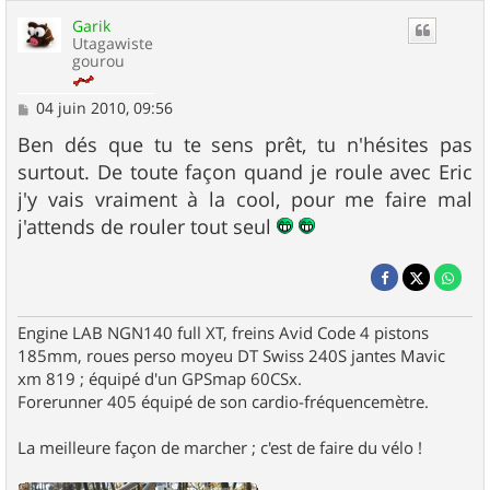
Garik
Utagawiste
gourou
M
04 juin 2010, 09:56
e
s
Ben dés que tu te sens prêt, tu n'hésites pas
s
surtout. De toute façon quand je roule avec Eric
a
g
j'y vais vraiment à la cool, pour me faire mal
e
j'attends de rouler tout seul
Engine LAB NGN140 full XT, freins Avid Code 4 pistons
185mm, roues perso moyeu DT Swiss 240S jantes Mavic
xm 819 ; équipé d'un GPSmap 60CSx.
Forerunner 405 équipé de son cardio-fréquencemètre.
La meilleure façon de marcher ; c'est de faire du vélo !