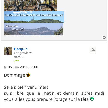
a
u
Harquin
t
Utagawiste
novice
M
05 juin 2010, 22:00
e
s
Dommage
s
a
g
Serais bien venu mais
e
suis libre que le matin et demain après midi
vouz 'allez vous prendre l'orage sur la tête