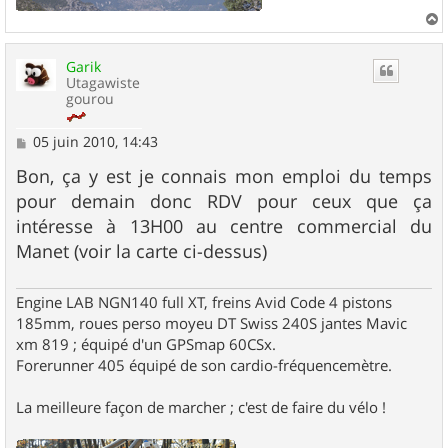
a
u
Garik
t
Utagawiste
gourou
M
05 juin 2010, 14:43
e
s
Bon, ça y est je connais mon emploi du temps
s
pour demain donc RDV pour ceux que ça
a
g
intéresse à 13H00 au centre commercial du
e
Manet (voir la carte ci-dessus)
Engine LAB NGN140 full XT, freins Avid Code 4 pistons
185mm, roues perso moyeu DT Swiss 240S jantes Mavic
xm 819 ; équipé d'un GPSmap 60CSx.
Forerunner 405 équipé de son cardio-fréquencemètre.
La meilleure façon de marcher ; c'est de faire du vélo !