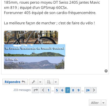
185mm, roues perso moyeu DT Swiss 240S jantes Mavic
xm 819 ; équipé d'un GPSmap 60CSx.
Forerunner 405 équipé de son cardio-fréquencemètre.
La meilleure façon de marcher ; c'est de faire du vélo !
a
u
Répondre
t
Page
7
sur
24
233 messages
1
5
6
7
8
9
24
Précédent
Suivant
…
…
Aller