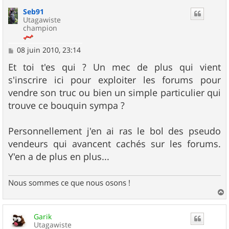
u
Seb91
t
Utagawiste
champion
M
08 juin 2010, 23:14
e
s
Et toi t'es qui ? Un mec de plus qui vient
s
s'inscrire ici pour exploiter les forums pour
a
g
vendre son truc ou bien un simple particulier qui
e
trouve ce bouquin sympa ?
Personnellement j'en ai ras le bol des pseudo
vendeurs qui avancent cachés sur les forums.
Y'en a de plus en plus...
Nous sommes ce que nous osons !
a
u
Garik
t
Utagawiste