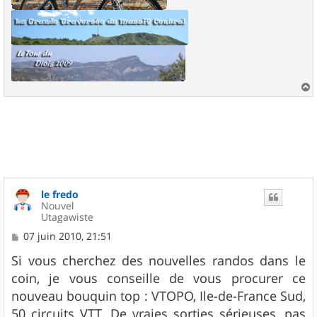
a
u
t
le fredo
Nouvel
Utagawiste
M
07 juin 2010, 21:51
e
s
Si vous cherchez des nouvelles randos dans le
s
coin, je vous conseille de vous procurer ce
a
g
nouveau bouquin top : VTOPO, Ile-de-France Sud,
e
50 circuits VTT. De vraies sorties sérieuses, pas