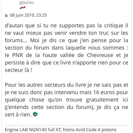
gourou
M
08 juin 2010, 23:25
e
s
d'autan que si tu ne supportes pas la critique il
s
ne vaut mieux pas venir vendre ton truc sur les
a
g
forums... Moi je dis ce que j'en pense pour la
e
section du forum dans laquelle nous sommes :
le PNR de la haute vallée de Chevreuse et je
persiste à dire que ce livre n'apporte rien pour ce
secteur là !
Pour les autres secteurs du livre je ne sais pas et
je ne suis donc pas intervenu mais 16 euros pour
quelque chose qu'on trouve gratuitement ici
(j'entends cette section du forum), je dis ça ne
sert à rien.
Engine LAB NGN140 full XT, freins Avid Code 4 pistons