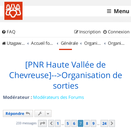
Menu
FAQ
Inscription
Connexion
UtagawaVTT (Randos VTT et VTTAE avec traces GPS)
Accueil forum
Générale
Organisation de sorties & Recherche de partenaires
Organisation de sorties en région Île de France
[PNR Haute Vallée de
Chevreuse]-->Organisation de
sorties
Modérateur :
Modérateurs des Forums
Répondre
Page
7
sur
24
233 messages
1
5
6
7
8
9
24
Précédent
Suivant
…
…