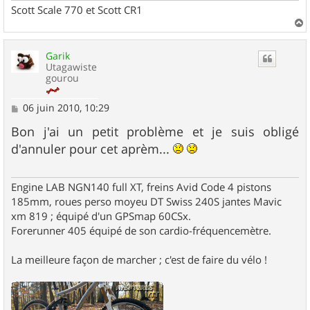
Scott Scale 770 et Scott CR1
a
u
Garik
t
Utagawiste
gourou
M
06 juin 2010, 10:29
e
s
Bon j'ai un petit problème et je suis obligé
s
d'annuler pour cet aprèm...
a
g
e
Engine LAB NGN140 full XT, freins Avid Code 4 pistons
185mm, roues perso moyeu DT Swiss 240S jantes Mavic
xm 819 ; équipé d'un GPSmap 60CSx.
Forerunner 405 équipé de son cardio-fréquencemètre.
La meilleure façon de marcher ; c'est de faire du vélo !