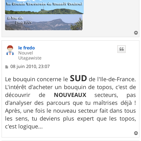
a
u
le fredo
t
Nouvel
Utagawiste
M
08 juin 2010, 23:07
e
SUD
s
Le bouquin concerne le
de l'Ile-de-France.
s
L'intérêt d'acheter un bouquin de topos, c'est de
a
g
découvrir de
NOUVEAUX
secteurs, pas
e
d'analyser des parcours que tu maîtrises déjà !
Après, une fois le nouveau secteur fait dans tous
les sens, tu deviens plus expert que les topos,
c'est logique...
a