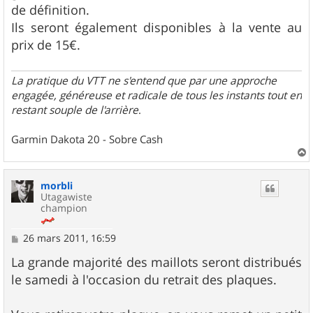
de définition.
Ils seront également disponibles à la vente au
prix de 15€.
La pratique du VTT ne s'entend que par une approche
engagée, généreuse et radicale de tous les instants tout en
restant souple de l'arrière
.
Garmin Dakota 20 - Sobre Cash
a
u
morbli
t
Utagawiste
champion
M
26 mars 2011, 16:59
e
s
La grande majorité des maillots seront distribués
s
le samedi à l'occasion du retrait des plaques.
a
g
e