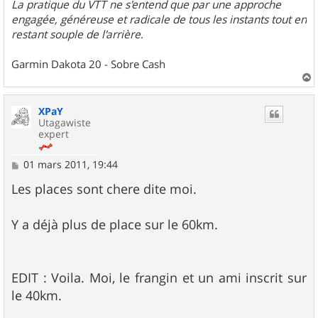
La pratique du VTT ne s'entend que par une approche
engagée, généreuse et radicale de tous les instants tout en
restant souple de l'arrière
.
Garmin Dakota 20 - Sobre Cash
a
u
XPaY
t
Utagawiste
expert
M
01 mars 2011, 19:44
e
s
Les places sont chere dite moi.
s
a
g
Y a déjà plus de place sur le 60km.
e
EDIT : Voila. Moi, le frangin et un ami inscrit sur
le 40km.