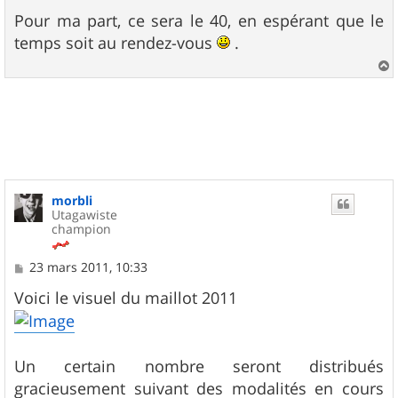
e
s
Pour ma part, ce sera le 40, en espérant que le
s
temps soit au rendez-vous
.
a
g
e
a
u
t
morbli
Utagawiste
champion
M
23 mars 2011, 10:33
e
s
Voici le visuel du maillot 2011
s
a
g
e
Un certain nombre seront distribués
gracieusement suivant des modalités en cours