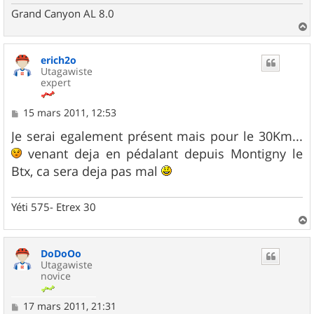
Grand Canyon AL 8.0
a
u
erich2o
t
Utagawiste
expert
M
15 mars 2011, 12:53
e
s
Je serai egalement présent mais pour le 30Km...
s
venant deja en pédalant depuis Montigny le
a
g
Btx, ca sera deja pas mal
e
Yéti 575- Etrex 30
a
u
DoDoOo
t
Utagawiste
novice
M
17 mars 2011, 21:31