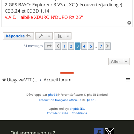
2 GPS BAYO: Exploreur 3 V3 et XC (découverte/jardinage)
CE 3.
24
et CE 3D 1.14
V.A.E. Haibike XDURO N'DURO RX 26"
a
u
Répondre
t
Page
3
sur
7
61 messages
1
2
3
4
5
7
Précédent
Suivant
…
Aller
UtagawaVTT (Randos VTT et VTTAE avec traces GPS)
Accueil forum
Développé par
phpBB
® Forum Software © phpBB Limited
Traduction française officielle
©
Qiaeru
Optimized by:
phpBB SEO
Confidentialité
|
Conditions
Qui sommes-nous ?