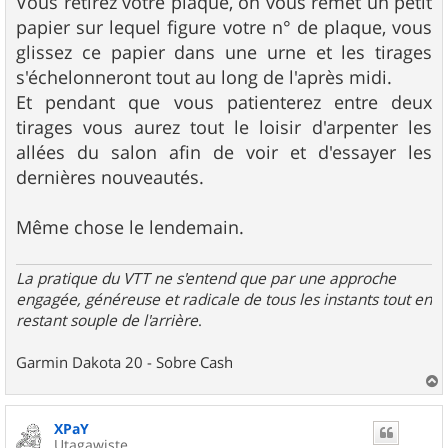
Vous retirez votre plaque, on vous remet un petit
papier sur lequel figure votre n° de plaque, vous
glissez ce papier dans une urne et les tirages
s'échelonneront tout au long de l'après midi.
Et pendant que vous patienterez entre deux
tirages vous aurez tout le loisir d'arpenter les
allées du salon afin de voir et d'essayer les
dernières nouveautés.
Même chose le lendemain.
La pratique du VTT ne s'entend que par une approche
engagée, généreuse et radicale de tous les instants tout en
restant souple de l'arrière
.
Garmin Dakota 20 - Sobre Cash
a
u
XPaY
t
Utagawiste