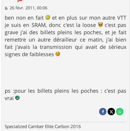
M
26 févr. 2011, 00:06
e
s
ben non en fait
et en plus sur mon autre VTT
s
je suis en SRAM, donc c'est la loose
c'est pas
a
g
grave j'ai des billets pleins les poches, et je fait
e
remettre un autre dérailleur ce matin, j'ai bien
fait j'avais la transmission qui avait de sérieux
signes de faiblesses
ps :pour les billets pleins les poches : c'est pas
vrai
Specialized Camber Elite Carbon 2016