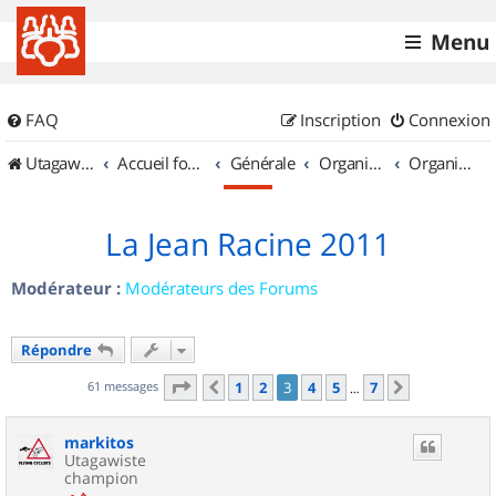
Menu
FAQ
Inscription
Connexion
UtagawaVTT (Randos VTT et VTTAE avec traces GPS)
Accueil forum
Générale
Organisation de sorties & Recherche de partenaires
Organisation de sorties en région Île de France
La Jean Racine 2011
Modérateur :
Modérateurs des Forums
Répondre
Page
3
sur
7
61 messages
1
2
3
4
5
7
Précédent
Suivant
…
markitos
Utagawiste
champion