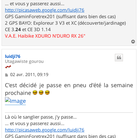
... et vous y passerez aussi...
http://picasaweb.google.com/luidji76
GPS GaminForetrex201 (suffisant dans bien des cas)
2 GPS BAYO: Exploreur 3 V3 et XC (découverte/jardinage)
CE 3.
24
et CE 3D 1.14
V.A.E. Haibike XDURO N'DURO RX 26"
a
u
luidji76
t
Utagawiste gourou
M
02 avr. 2011, 09:19
e
s
C'est décidé je passe en pneu d'été la semaine
s
prochaine
a
g
e
Là où le sanglier passe, j'y passe...
... et vous y passerez aussi...
http://picasaweb.google.com/luidji76
GPS GaminForetrex201 (suffisant dans bien des cas)