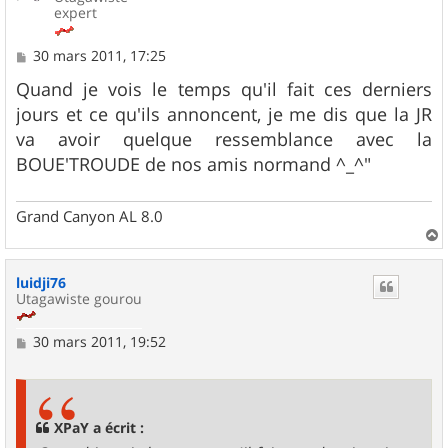
expert
M
30 mars 2011, 17:25
e
s
Quand je vois le temps qu'il fait ces derniers
s
jours et ce qu'ils annoncent, je me dis que la JR
a
g
va avoir quelque ressemblance avec la
e
BOUE'TROUDE de nos amis normand ^_^"
Grand Canyon AL 8.0
a
u
luidji76
t
Utagawiste gourou
M
30 mars 2011, 19:52
e
s
s
a
g
XPaY a écrit :
e