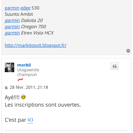
garmin
edge
530
Suunto Ambit
garmin
Dakota 20
garmin
Oregon 700
garmin
Etrex Vista HCX
http://markitosvtt.blogspot.fr/
a
u
morbli
t
Utagawiste
champion
M
28 févr. 2011, 21:18
e
s
Ayé!!!!
s
Les inscriptions sont ouvertes.
a
g
e
ici
C'est par