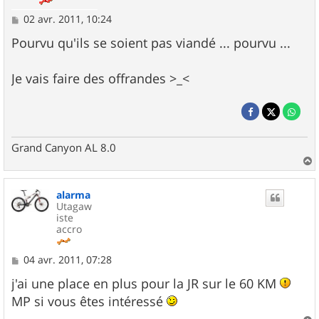
M
02 avr. 2011, 10:24
e
s
Pourvu qu'ils se soient pas viandé ... pourvu ...
s
a
g
Je vais faire des offrandes >_<
e
Grand Canyon AL 8.0
a
u
alarma
t
Utagaw
iste
accro
M
04 avr. 2011, 07:28
e
s
j'ai une place en plus pour la JR sur le 60 KM
s
MP si vous êtes intéressé
a
g