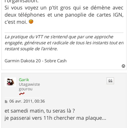
l'organisation.
Si vous voyez un p'tit gros qui se démène avec
deux téléphones et une panoplie de cartes IGN,
c'est moi.
La pratique du VTT ne s'entend que par une approche
engagée, généreuse et radicale de tous les instants tout en
restant souple de l'arrière
.
Garmin Dakota 20 - Sobre Cash
a
u
Garik
t
Utagawiste
gourou
M
06 avr. 2011, 00:36
e
s
et samedi matin, tu seras là ?
s
je passerai vers 11h chercher ma plaque...
a
g