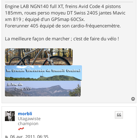
e
Engine LAB NGN140 full XT, freins Avid Code 4 pistons
185mm, roues perso moyeu DT Swiss 240S jantes Mavic
xm 819 ; équipé d'un GPSmap 60CSx.
Forerunner 405 équipé de son cardio-fréquencemètre.
La meilleure façon de marcher ; c'est de faire du vélo !
a
u
morbli
t
Utagawiste
champion
M
06 avr. 2011, 06:35