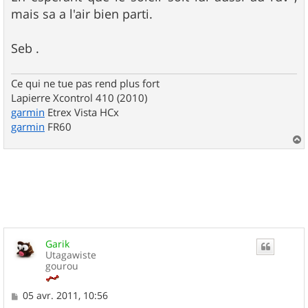
mais sa a l'air bien parti.
Seb .
Ce qui ne tue pas rend plus fort
Lapierre Xcontrol 410 (2010)
garmin
Etrex Vista HCx
garmin
FR60
a
u
t
Garik
Utagawiste
gourou
M
05 avr. 2011, 10:56
e