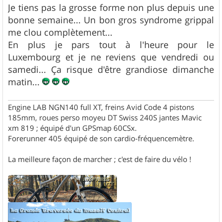
s
Je tiens pas la grosse forme non plus depuis une
s
bonne semaine... Un bon gros syndrome grippal
a
g
me clou complètement...
e
En plus je pars tout à l'heure pour le
Luxembourg et je ne reviens que vendredi ou
samedi... Ça risque d'être grandiose dimanche
matin...
Engine LAB NGN140 full XT, freins Avid Code 4 pistons
185mm, roues perso moyeu DT Swiss 240S jantes Mavic
xm 819 ; équipé d'un GPSmap 60CSx.
Forerunner 405 équipé de son cardio-fréquencemètre.
La meilleure façon de marcher ; c'est de faire du vélo !