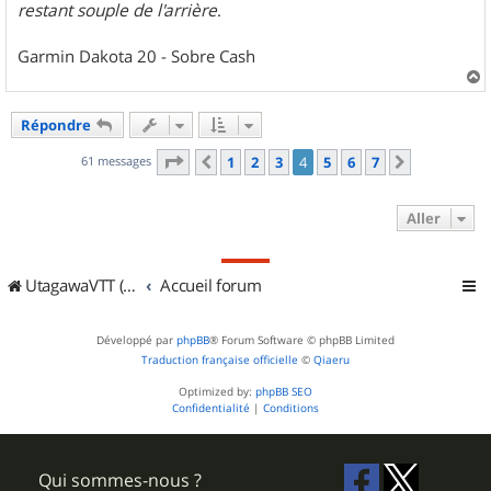
restant souple de l'arrière
.
Garmin Dakota 20 - Sobre Cash
a
u
Répondre
t
Page
4
sur
7
61 messages
1
2
3
4
5
6
7
Précédent
Suivant
Aller
UtagawaVTT (Randos VTT et VTTAE avec traces GPS)
Accueil forum
Développé par
phpBB
® Forum Software © phpBB Limited
Traduction française officielle
©
Qiaeru
Optimized by:
phpBB SEO
Confidentialité
|
Conditions
Qui sommes-nous ?