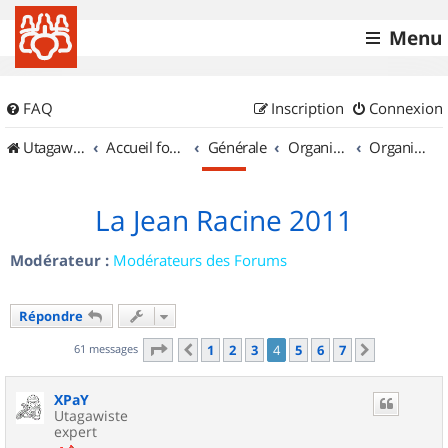
Menu
FAQ
Inscription
Connexion
UtagawaVTT (Randos VTT et VTTAE avec traces GPS)
Accueil forum
Générale
Organisation de sorties & Recherche de partenaires
Organisation de sorties en région Île de France
La Jean Racine 2011
Modérateur :
Modérateurs des Forums
Répondre
Page
4
sur
7
61 messages
1
2
3
4
5
6
7
Précédent
Suivant
XPaY
Utagawiste
expert