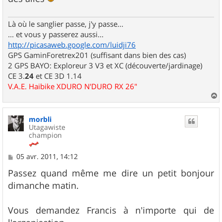
Là où le sanglier passe, j'y passe...
... et vous y passerez aussi...
http://picasaweb.google.com/luidji76
GPS GaminForetrex201 (suffisant dans bien des cas)
2 GPS BAYO: Exploreur 3 V3 et XC (découverte/jardinage)
CE 3.
24
et CE 3D 1.14
V.A.E. Haibike XDURO N'DURO RX 26"
a
u
morbli
t
Utagawiste
champion
M
05 avr. 2011, 14:12
e
s
Passez quand même me dire un petit bonjour
s
dimanche matin.
a
g
e
Vous demandez Francis à n'importe qui de