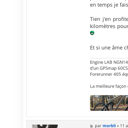
c
en temps je fai
t
e
r
Tien j'en prof
G
kilomètres pou
a
r
i
k
Et si une âme c
Engine LAB NGN140 
d'un GPSmap 60CS
Forerunner 405 éq
La meilleure façon d
M
par
morbli
»
11 a