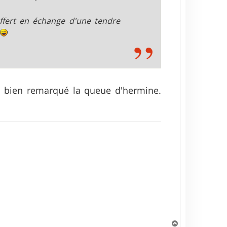
fert en échange d'une tendre
e
j'ai bien remarqué la queue d'hermine.
H