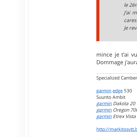
a
le 2è
c
J'ai
t
e
caress
r
Je rev
m
a
r
k
i
t
mince je t'ai v
o
Dommage j'aura
s
Specialized Camber
garmin
edge
530
Suunto Ambit
garmin
Dakota 20
garmin
Oregon 70
garmin
Etrex Vist
http://markitosvtt.