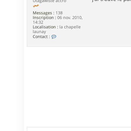
Utagawiste accro
e
Messages :
138
Inscription :
06 nov. 2010,
14:32
Localisation :
la chapelle
launay
C
Contact :
o
n
t
a
c
t
e
r
a
l
a
r
m
a