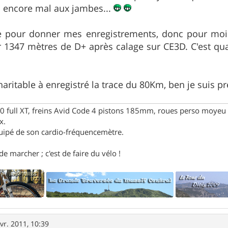
s encore mal aux jambes...
ite pour donner mes enregistrements, donc pour moi
r 1347 mètres de D+ après calage sur CE3D. C'est q
haritable à enregistré la trace du 80Km, ben je suis p
full XT, freins Avid Code 4 pistons 185mm, roues perso moyeu 
x.
uipé de son cardio-fréquencemètre.
e marcher ; c'est de faire du vélo !
vr. 2011, 10:39