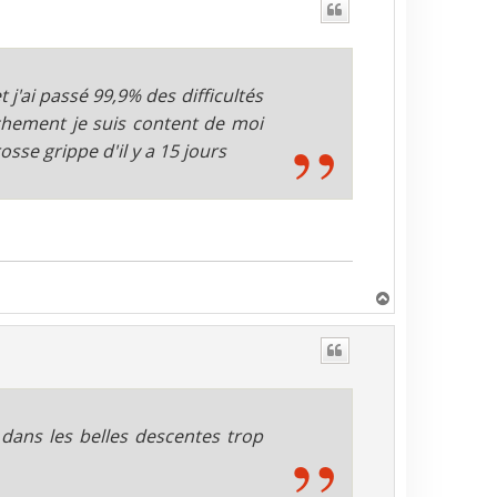
j'ai passé 99,9% des difficultés
nchement je suis content de moi
sse grippe d'il y a 15 jours
H
a
u
t
dans les belles descentes trop