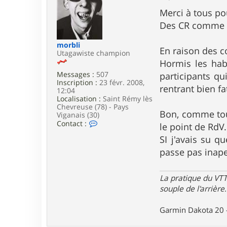
e
s
Merci à tous po
s
Des CR comme ce
a
g
e
morbli
En raison des c
Utagawiste champion
Hormis les hab
Messages :
507
participants qu
Inscription :
23 févr. 2008,
rentrant bien fa
12:04
Localisation :
Saint Rémy lès
Chevreuse (78) - Pays
Bon, comme tous
Viganais (30)
C
Contact :
le point de RdV
o
SI j'avais su qu
n
t
passe pas inap
a
c
t
La pratique du VTT
e
r
souple de l'arrière
.
m
o
Garmin Dakota 20 
r
b