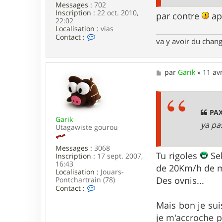
Messages :
702
Inscription :
22 oct. 2010,
par contre
ap
22:02
Localisation :
vias
C
Contact :
va y avoir du cha
o
n
t
a
M
par
Garik
»
11 av
c
e
t
s
e
s
r
a
p
g
PAX
a
Garik
e
x
ya pas
Utagawiste gourou
Messages :
3068
Tu rigoles
Seb
Inscription :
17 sept. 2007,
16:43
de 20Km/h de
Localisation :
Jouars-
Des ovnis...
Pontchartrain (78)
C
Contact :
o
n
Mais bon je sui
t
je m'accroche p
a