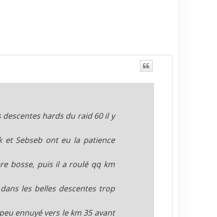
a
u
t
descentes hards du raid 60 il y
k et Sebseb ont eu la patience
re bosse, puis il a roulé qq km
dans les belles descentes trop
n peu ennuyé vers le km 35 avant