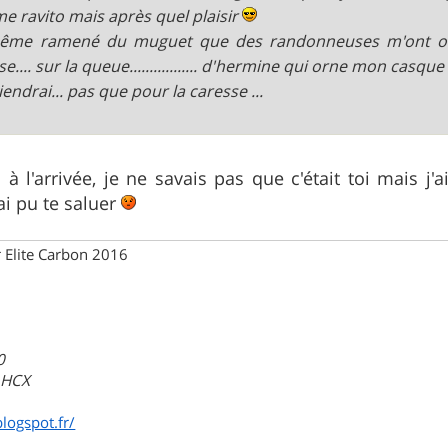
me ravito mais après quel plaisir
 même ramené du muguet que des randonneuses m'ont of
e.... sur la queue................. d'hermine qui orne mon casqu
iendrai... pas que pour la caresse ...
u à l'arrivée, je ne savais pas que c'était toi mais 
i pu te saluer
 Elite Carbon 2016
0
a HCX
blogspot.fr/