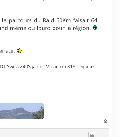
 le parcours du Raid 60Km faisait 64
uand même du lourd pour la région.
reneur.
DT Swiss 240S jantes Mavic xm 819 ; équipé
H
a
u
t