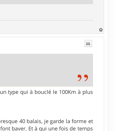
H
a
u
t
 un type qui à bouclé le 100Km à plus
esque 40 balais, je garde la forme et
 font baver. Et à qui une fois de temps