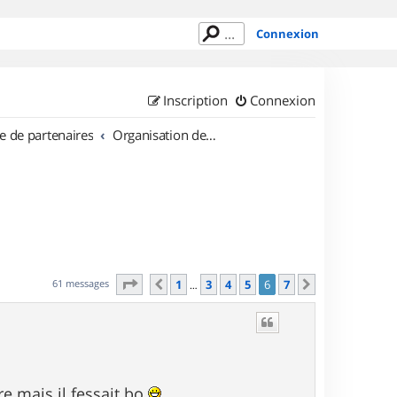
Connexion
Inscription
Connexion
e de partenaires
Organisation de sorties en région Île de France
Page
6
sur
7
61 messages
1
3
4
5
6
7
Précédent
Suivant
…
e mais il fessait bo