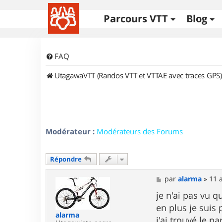
Parcours VTT
Blog
FAQ
UtagawaVTT (Randos VTT et VTTAE avec traces GPS)
Modérateur :
Modérateurs des Forums
Répondre
M
par
alarma
»
11 
e
s
je n'ai pas vu q
s
en plus je suis 
a
alarma
g
j'ai trouvé le 