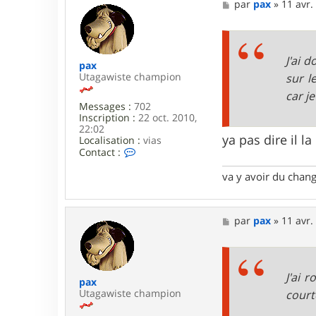
M
par
pax
»
11 avr.
e
s
s
a
g
J'ai 
pax
e
Utagawiste champion
sur l
car j
Messages :
702
Inscription :
22 oct. 2010,
22:02
ya pas dire il la
Localisation :
vias
C
Contact :
o
n
va y avoir du cha
t
a
c
t
M
par
pax
»
11 avr.
e
e
r
s
p
s
a
a
x
g
J'ai 
pax
e
Utagawiste champion
cour