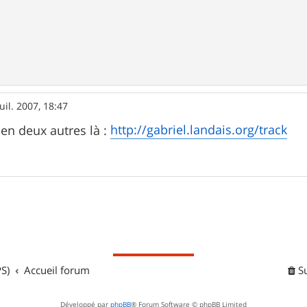
juil. 2007, 18:47
http://gabriel.landais.org/track
y en deux autres là :
S)
Accueil forum
S
Développé par
phpBB
® Forum Software © phpBB Limited