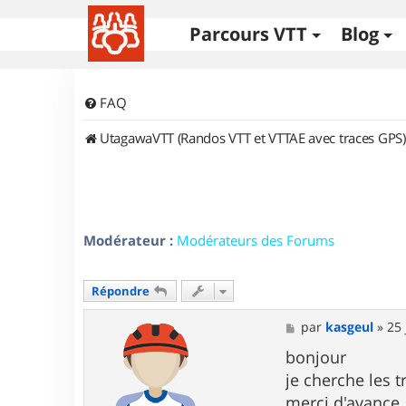
Parcours VTT
Blog
FAQ
UtagawaVTT (Randos VTT et VTTAE avec traces GPS)
Modérateur :
Modérateurs des Forums
Répondre
M
par
kasgeul
»
25 
e
s
bonjour
s
je cherche les t
a
g
merci d'avance.