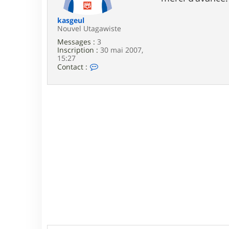
e
kasgeul
Nouvel Utagawiste
Messages :
3
Inscription :
30 mai 2007,
15:27
C
Contact :
o
n
t
a
c
t
e
r
k
a
s
g
e
u
l