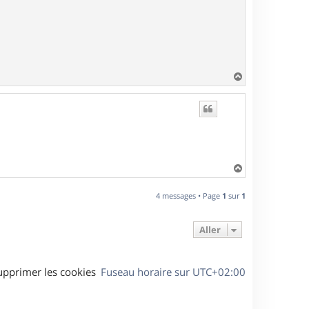
H
a
u
t
H
a
u
4 messages • Page
1
sur
1
t
Aller
upprimer les cookies
Fuseau horaire sur
UTC+02:00