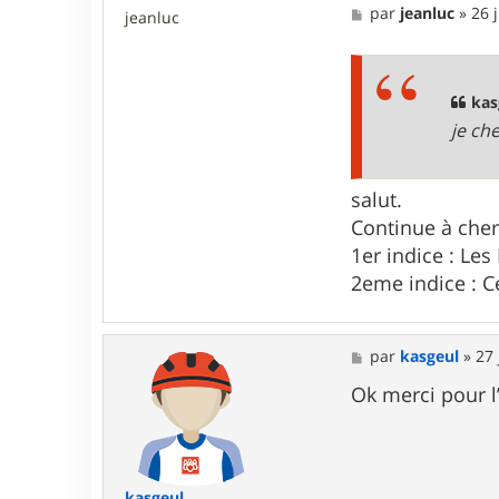
M
par
jeanluc
»
26 
jeanluc
e
s
s
a
g
kas
e
je ch
salut.
Continue à cherc
1er indice : Les
2eme indice : C
M
par
kasgeul
»
27 
e
s
Ok merci pour l
s
a
g
e
kasgeul