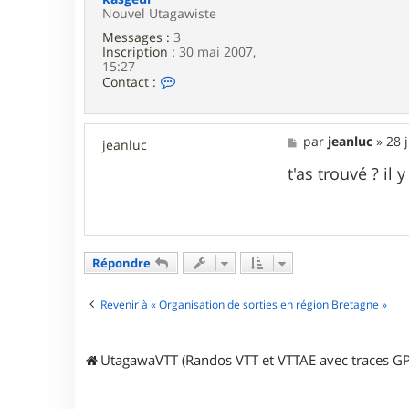
Nouvel Utagawiste
Messages :
3
Inscription :
30 mai 2007,
15:27
C
Contact :
o
n
t
a
M
par
jeanluc
»
28 
jeanluc
c
e
t
s
t'as trouvé ? il 
e
s
r
a
k
g
a
e
s
g
Répondre
e
u
l
Revenir à « Organisation de sorties en région Bretagne »
UtagawaVTT (Randos VTT et VTTAE avec traces GP